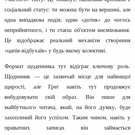
соціальний статус: ти можеш бути на вершині, але
одна випадкова подія, один «дотик» до чогось
неприйнятного, і ти стаєш об'єктом висміювання.
Це відображає реальний механізм створення
«цапів-відбухаїв» у будь-якому колективі.
Формат щоденника тут відіграє ключову роль.
Щоденник — це зазвичай місце для найвищої
щирості, але Грег навіть тут продовжує
вибудовувати свій образ. Він пише для
майбутнього читача, який, на його думку, буде
захоплений його успіхом. Таким чином, навіть у
приватних записах він займається