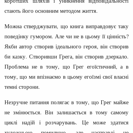
коротших шляхів і уникнення відповідальності
стають його основним методом життя.
Можна стверджувати, що книга виправдовує таку
поведінку гумором. Але чи не в цьому її цінність?
Якби автор створив ідеального героя, він створив
би казку. Створивши Грега, він створив дзеркало.
Проблема не в тому, що Грег егоїстичний, а в
тому, що ми впізнаємо в цьому егоїзмі свої власні
темні сторони.
Незручне питання полягає в тому, що Грег майже
не змінюється. Він залишається в тому самому
циклі надій і розчарувань. Це може здатися
художньою помилкою, але насправді це