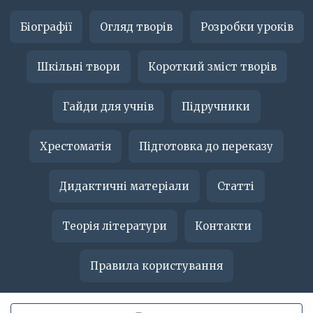
Біографії
Огляд творів
Розробки уроків
Шкільні твори
Короткий зміст творів
Гайди для учнів
Підручники
Хрестоматія
Підготовка до переказу
Дидактичні матеріали
Статті
Теорія літератури
Контакти
Правила користування