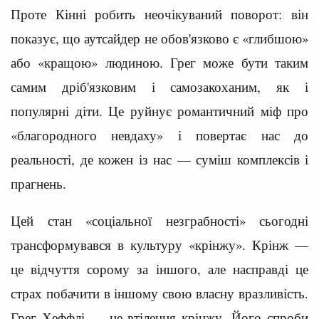
Проте Кінні робить неочікуваний поворот: він
показує, що аутсайдер не обов'язково є «глибшою»
або «кращою» людиною. Грег може бути таким
самим дріб'язковим і самозакоханим, як і
популярні діти. Це руйнує романтичний міф про
«благородного невдаху» і повертає нас до
реальності, де кожен із нас — суміш комплексів і
прагнень.
Цей стан «соціальної незграбності» сьогодні
трансформувався в культуру «крінжу». Крінж —
це відчуття сорому за іншого, але насправді це
страх побачити в іншому свою власну вразливість.
Грег Хеффлі — це втілення крінжу. Його спроби