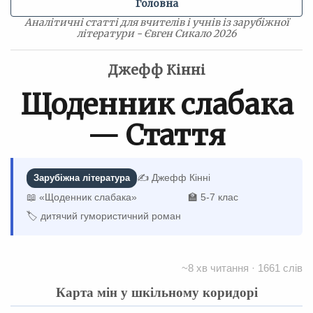
Головна
Аналітичні статті для вчителів і учнів із зарубіжної
літератури - Євген Сикало 2026
Джефф Кінні
Щоденник слабака
— Стаття
✍️ Джефф Кінні
Зарубіжна література
📖 «Щоденник слабака»
🏫 5-7 клас
🏷 дитячий гумористичний роман
~8 хв читання · 1661 слів
Карта мін у шкільному коридорі