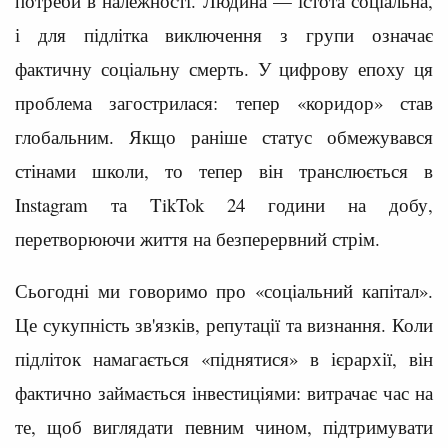
потреби в належності. Людина — істота соціальна,
і для підлітка виключення з групи означає
фактичну соціальну смерть. У цифрову епоху ця
проблема загострилася: тепер «коридор» став
глобальним. Якщо раніше статус обмежувався
стінами школи, то тепер він транслюється в
Instagram та TikTok 24 години на добу,
перетворюючи життя на безперервний стрім.
Сьогодні ми говоримо про «соціальний капітал».
Це сукупність зв'язків, репутації та визнання. Коли
підліток намагається «піднятися» в ієрархії, він
фактично займається інвестиціями: витрачає час на
те, щоб виглядати певним чином, підтримувати