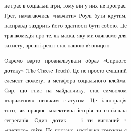
не грає в соціальні ігри, тому він у них не програє.
Грег, намагаючись «навчити» Роулі бути крутим,
насправді заздрить його здатності бути собою. Це
трагікомедія про те, як маска, яку ми одягаємо для
захисту, врешті-решт стає нашою в'язницею.
Окремо варто проаналізувати образ «Сирного
дотику» (The Cheese Touch). Це не просто смішний
елемент сюжету, а метафора соціального клейма.
Сир, що гниє на майданчику, стає символом
«зараження» низьким статусом. Це ілюстрація
того, як працює колективна істерія та соціальна
сегрегація. Один дотик — і ти вигнаний з
«чистого» світу. Це показує, наскільки крихким є