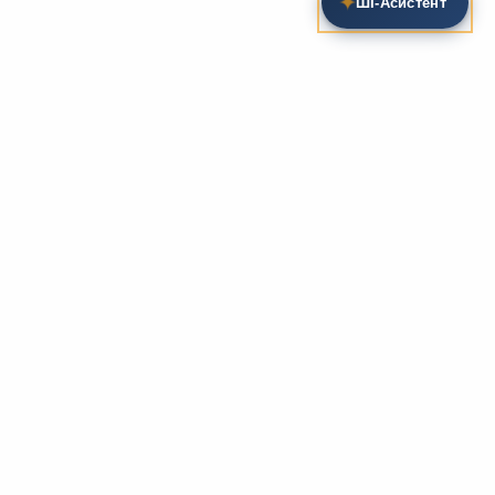
✦
ШІ‑Асистент
Пошук на сайті
Методика та розробки уроків
Фундаментом
zarlit.com
(з 2008 року) є фахові
розробки уроків
та
методика викладання
зарубіжної
літератури. Навколо цього базису формується
комплексна підтримка вчителя: від
планів-
конспектів
до
дидактичних матеріалів
, що
відповідають сучасним стандартам освіти та
програмам НУШ.
Супровідні навчальні ресурси
Для якісного засвоєння матеріалу ми пропонуємо
розгалужену систему допоміжних ресурсів:
біографії
письменників
, аналітичні
рецензії на твори
,
підручники
та
хрестоматії
. Учням доступні