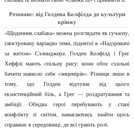
Резонанс: від Голдена Колфілда до культури
крінжу
«Щоденник слабака» можна розглядати як сучасну,
ілюстровану варіацію теми, піднятої в «Надзривачі
за житом» Сэлинджера. Голден Колфілд і Грег
Хеффлі мають спільну рису: вони обоє схильні
бачити навколо себе «лицемірів». Різниця лише в
тому, що Голден відчуває від цього
екзистенційний біль, а Грег — роздратування та
амбіції. Обидва герої перебувають у стані
конфлікту зі світом, намагаючись знайти щось
справжнє в середовищі, де всі грають ролі.