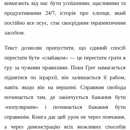
вимагають від нас бути успішними, щасливими та
продуктивними 24/7, історія про хлопця, який
постійно все псує, стає своєрідним терапевтичним
засобом.
Текст дозволяє припустити, що єдиний спосіб
перестати бути «слабаком» — це перестати грати в
гру за чужими правилами. Поки Грег намагається
піднятися по ієрархії, він залишається її рабом,
навіть якщо він на вершині. Справжня свобода
починається там, де закінчується бажання бути
«популярним» і починається бажання бути
справжнім. Книга дає цей урок не через повчання,
а через демонстрацію всіх можливих способів