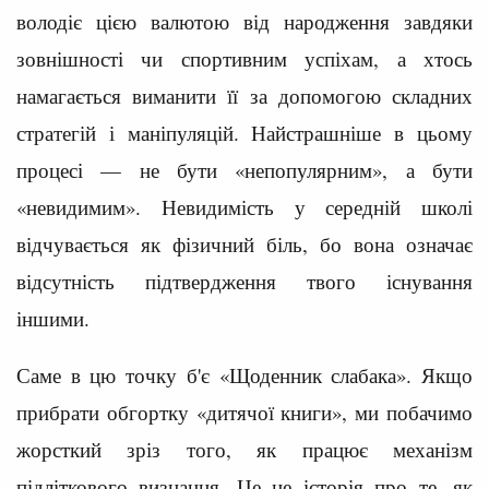
володіє цією валютою від народження завдяки
зовнішності чи спортивним успіхам, а хтось
намагається виманити її за допомогою складних
стратегій і маніпуляцій. Найстрашніше в цьому
процесі — не бути «непопулярним», а бути
«невидимим». Невидимість у середній школі
відчувається як фізичний біль, бо вона означає
відсутність підтвердження твого існування
іншими.
Саме в цю точку б'є «Щоденник слабака». Якщо
прибрати обгортку «дитячої книги», ми побачимо
жорсткий зріз того, як працює механізм
підліткового визнання. Це не історія про те, як