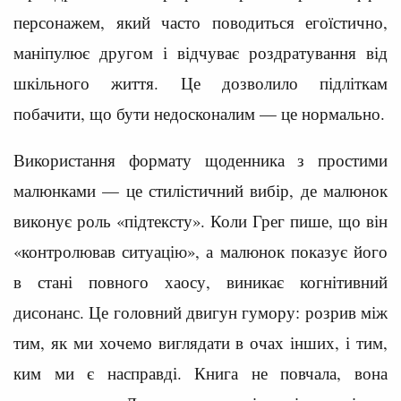
персонажем, який часто поводиться егоїстично,
маніпулює другом і відчуває роздратування від
шкільного життя. Це дозволило підліткам
побачити, що бути недосконалим — це нормально.
Використання формату щоденника з простими
малюнками — це стилістичний вибір, де малюнок
виконує роль «підтексту». Коли Грег пише, що він
«контролював ситуацію», а малюнок показує його
в стані повного хаосу, виникає когнітивний
дисонанс. Це головний двигун гумору: розрив між
тим, як ми хочемо виглядати в очах інших, і тим,
ким ми є насправді. Книга не повчала, вона