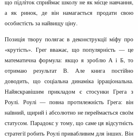
що підліток сприймає школу не як місце навчання,
а як ринок, де він намагається продати свою
особистість за найвищу ціну.
Позиція твору полягає в деконструкції міфу про
«крутість». Грег вважає, що популярність — це
математична формула: якщо я зроблю А і Б, то
отримаю результат В. Але книга постійно
доводить, що соціальна динаміка ірраціональна.
Найяскравішим прикладом є стосунки Грега з
Роулі. Роулі — повна протилежність Грега: він
наївний, щирий і абсолютно не переймається своїм
статусом. Парадокс у тому, що саме ця відсутність
стратегії робить Роулі привабливим для інших. Він