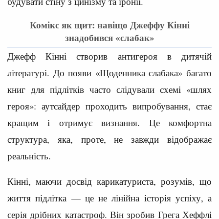
будувати стіну з цинізму та іронії.
Комікс як щит: навіщо Джеффу Кінні
знадобився «слабак»
Джефф Кінні створив антигероя в дитячій
літературі. До появи «Щоденника слабака» багато
книг для підлітків часто слідували схемі «шлях
героя»: аутсайдер проходить випробування, стає
кращим і отримує визнання. Це комфортна
структура, яка, проте, не завжди відображає
реальність.
Кінні, маючи досвід карикатуриста, розумів, що
життя підлітка — це не лінійна історія успіху, а
серія дрібних катастроф. Він зробив Грега Хеффлі