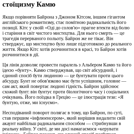
стоїцизму Камю
Якщо порівняти Байрона з Джоном Кітсом, іншим гігантом
англійського романтизму, стає помітною радикальність його
позиції. Кітс у своїй «Оді до солов'ю» прагне втекти від болю
і старіння в світ чистого мистецтва. Для нього смерть — це
трагедія перерваного польоту. Байрон же не тікає. Він
стверджує, що мистецтво було лише підготовкою до реального
життя. Якщо Кітс хотів розчинитися в красі, то Байрон хотів
розчинитися в дії.
Ця лінія дозволяє провести паралель з Альбером Камю та його
ідеєю «бунту». Камю стверджував, що світ абсурдний, і
єдиний спосіб бути людиною — це бунтувати проти цього
абсурду. Бунт не обов'язково має бути успішним, головне —
сам акт, який повертає людині гідність. Байрон здійснює
схожий бунт: він бунтує проти біологічного часу і соціальних
очікувань. Його поїздка в Грецію — це ілюстрація тези: «Я
бунтую, отже, ми існуємо».
Несподіваний поворот полягає в тому, що Байрон, по суті,
став першим «інфлюенсером», який вирішив видалити свій
акаунт найбільш радикальним способом — стрибнувши в
реальну війну. У світі, де ми досі намагаємося «керувати