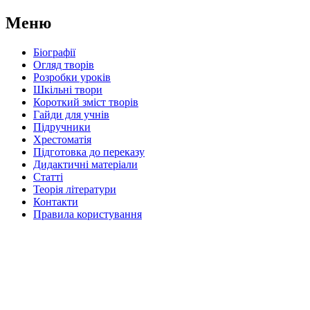
Меню
Біографії
Огляд творів
Розробки уроків
Шкільні твори
Короткий зміст творів
Гайди для учнів
Підручники
Хрестоматія
Підготовка до переказу
Дидактичні матеріали
Статті
Теорія літератури
Контакти
Правила користування