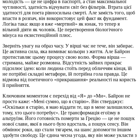
молодість — це не цифра в паспорті, а стан максимальної
чутливості, здатність відчувати світ без фільтрів. Втрата цієї
здатності для поета рівносильна смерті. Але замість того, щоб
впасти в розпач, він використовує цей факт як фундамент.
Логіка така: якщо я вже «мертвий» як юнак, то тепер я
вільний діяти як чоловік. Це перетворення біологічного
мінуса на екзистенційний плюс.
Зверніть увагу на образ часу. У вірші час не тече, він забирає.
Це активна сила, яка вимиває кольори з життя. Але Байрон
протиставляє цьому процесу свою волю. Форма вірша —
стримана, майже розмовна. Відсутність зайвих прикрас
підсилює ідею: коли людина стоїть перед обличчям кінця, їй
не потрібні складні метафори, їй потрібна гола правда. Це
відмова від поетичного «прикрашання» реальності на користь
її прийняття.
Ключовим моментом є перехід від «Я» до «Ми». Байрон не
просто каже: «Мені сумно, що я старію». Він стверджує:
«Оскільки я старію, я маю віддати те, що в мене залишилося,
тому, хто цього потребує». Це трансформація егоїзму в
альтруїзм. Його готовність померти за Грецію — це не пошук
нової слави, якої в нього було вдосталь, а пошук сенсу. Він
обмінює роки, що стали тягарем, на шанс допомогти іншим
здобути свободу. Це єдина чесна угода, яку він може укласти з