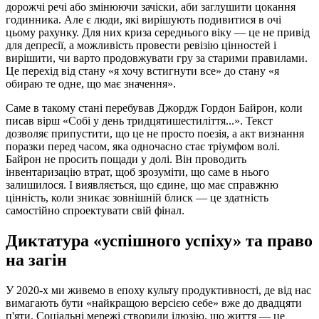
дорожчі речі або змінюючи зачіски, аби заглушити цокання
годинника. Але є люди, які вирішують подивитися в очі
цьому рахунку. Для них криза середнього віку — це не привід
для депресії, а можливість провести ревізію цінностей і
вирішити, чи варто продовжувати гру за старими правилами.
Це перехід від стану «я хочу встигнути все» до стану «я
обираю те одне, що має значення».
Саме в такому стані перебував Джордж Гордон Байрон, коли
писав вірш «Собі у день тридцятишестиліття...». Текст
дозволяє припустити, що це не просто поезія, а акт визнання
поразки перед часом, яка одночасно стає тріумфом волі.
Байрон не просить пощади у долі. Він проводить
інвентаризацію втрат, щоб зрозуміти, що саме в нього
залишилося. І виявляється, що єдине, що має справжню
цінність, коли зникає зовнішній блиск — це здатність
самостійно спроектувати свій фінал.
Диктатура «успішного успіху» та право
на загін
У 2020-х ми живемо в епоху культу продуктивності, де від нас
вимагають бути «найкращою версією себе» вже до двадцяти
п'яти. Соціальні мережі створили ілюзію, що життя — це