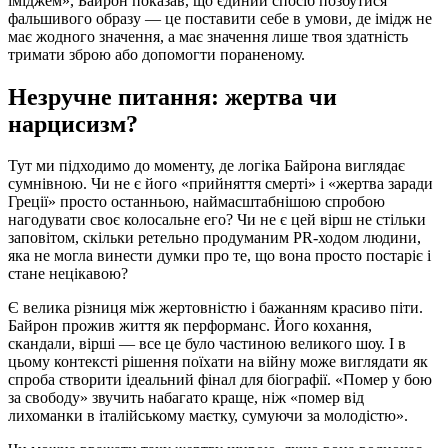
іміджем», Байрон показав, що єдиний спосіб позбутися
фальшивого образу — це поставити себе в умови, де імідж не
має жодного значення, а має значення лише твоя здатність
тримати зброю або допомогти пораненому.
Незручне питання: жертва чи
нарцисизм?
Тут ми підходимо до моменту, де логіка Байрона виглядає
сумнівною. Чи не є його «прийняття смерті» і «жертва заради
Греції» просто останньою, наймасштабнішою спробою
нагодувати своє колосальне его? Чи не є цей вірш не стільки
заповітом, скільки ретельно продуманим PR-ходом людини,
яка не могла винести думки про те, що вона просто постаріє і
стане нецікавою?
Є велика різниця між жертовністю і бажанням красиво піти.
Байрон прожив життя як перформанс. Його кохання,
скандали, вірші — все це було частиною великого шоу. І в
цьому контексті рішення поїхати на війну може виглядати як
спроба створити ідеальний фінал для біографії. «Помер у бою
за свободу» звучить набагато краще, ніж «помер від
лихоманки в італійському маєтку, сумуючи за молодістю».