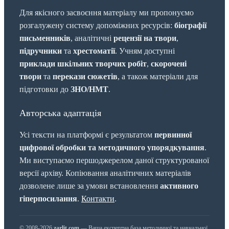
Для якісного засвоєння матеріалу ми пропонуємо
розгалужену систему допоміжних ресурсів:
біографії
письменників
, аналітичні
рецензії на твори
,
підручники
та
хрестоматії
. Учням доступні
приклади шкільних творчих робіт
,
скорочені
твори
та
перекази сюжетів
, а також матеріали для
підготовки до
ЗНО/НМТ
.
Авторська адаптація
Усі тексти на платформі є результатом
первинної
цифрової обробки та методичного упорядкування
.
Ми виступаємо першоджерелом даної структурованої
версії архіву. Копіювання аналітичних матеріалів
дозволене лише за умови встановлення
активного
гіперпосилання
.
Контакти
.
© 2008-2026
zarlit.com
— Ваша експертна база методичної та навчальної