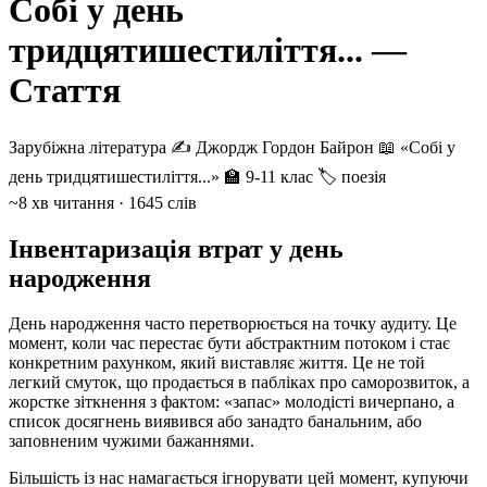
Собі у день
тридцятишестиліття... —
Стаття
Зарубіжна література
✍️ Джордж Гордон Байрон
📖 «Собі у
день тридцятишестиліття...»
🏫 9-11 клас
🏷 поезія
~8 хв читання · 1645 слів
Інвентаризація втрат у день
народження
День народження часто перетворюється на точку аудиту. Це
момент, коли час перестає бути абстрактним потоком і стає
конкретним рахунком, який виставляє життя. Це не той
легкий смуток, що продається в пабліках про саморозвиток, а
жорстке зіткнення з фактом: «запас» молодісті вичерпано, а
список досягнень виявився або занадто банальним, або
заповненим чужими бажаннями.
Більшість із нас намагається ігнорувати цей момент, купуючи