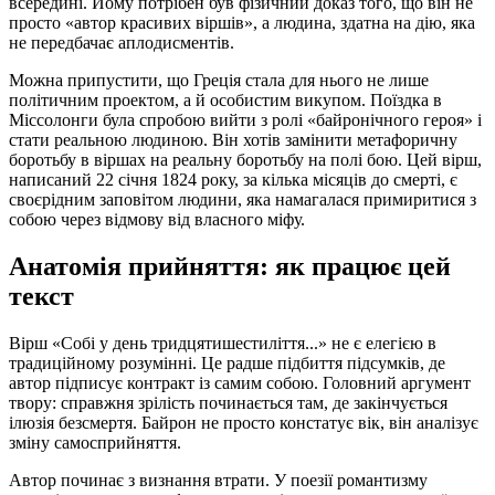
всередині. Йому потрібен був фізичний доказ того, що він не
просто «автор красивих віршів», а людина, здатна на дію, яка
не передбачає аплодисментів.
Можна припустити, що Греція стала для нього не лише
політичним проектом, а й особистим викупом. Поїздка в
Міссолонги була спробою вийти з ролі «байронічного героя» і
стати реальною людиною. Він хотів замінити метафоричну
боротьбу в віршах на реальну боротьбу на полі бою. Цей вірш,
написаний 22 січня 1824 року, за кілька місяців до смерті, є
своєрідним заповітом людини, яка намагалася примиритися з
собою через відмову від власного міфу.
Анатомія прийняття: як працює цей
текст
Вірш «Собі у день тридцятишестиліття...» не є елегією в
традиційному розумінні. Це радше підбиття підсумків, де
автор підписує контракт із самим собою. Головний аргумент
твору: справжня зрілість починається там, де закінчується
ілюзія безсмертя. Байрон не просто констатує вік, він аналізує
зміну самосприйняття.
Автор починає з визнання втрати. У поезії романтизму