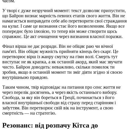
часом.
У творі є дуже незручний момент: текст дозволяє припустити,
що Байрон визнає марність певних етапів свого життя. Він не
намагається виправдати себе або перетворити свої страждання
на культ. І саме це визнання стає його визволенням. Якщо все
попереднє було ілюзією, то тепер він може створити щось
справжнє. Це акт очищення через визнання власної поразки.
Фінал вірша не дає розради. Він не обіцяє раю чи вічної
пам'яті. Він обіцяє мужність прийняти кінець без скарг. Це
перетворює вірш із жанру смутку на гімн волі. Смерть тут
виступає не як крапка, а як останній акорд, який має звучати
чисто. Байрон доводить: неважливо, скільки помилок ти
зробив, якщо в останній момент ти зміг діяти згідно зі своєю
внутрішньою правдою.
Таким чином, твір відповідає на питання про сенс життя не
через перелік досягнень, а через якість останнього вибору.
Свобода, за яку він бореться в Греції, починається з його
власної внутрішньої свободи від страху перед старінням і
забуттям. Він перетворює свій вік на інструмент, а свою
смертність — на стратегію.
Резонанс: від розпачу Кітса до