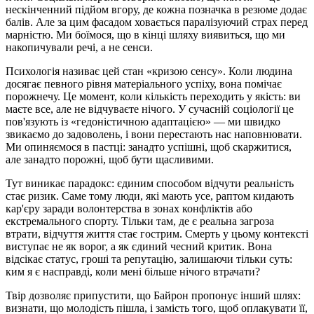
нескінченний підйом вгору, де кожна позначка в резюме додає
балів. Але за цим фасадом ховається паралізуючий страх перед
марністю. Ми боїмося, що в кінці шляху виявиться, що ми
накопичували речі, а не сенси.
Психологія називає цей стан «кризою сенсу». Коли людина
досягає певного рівня матеріального успіху, вона помічає
порожнечу. Це момент, коли кількість переходить у якість: ви
маєте все, але не відчуваєте нічого. У сучасній соціології це
пов'язують із «гедоністичною адаптацією» — ми швидко
звикаємо до задоволень, і вони перестають нас наповнювати.
Ми опиняємося в пастці: занадто успішні, щоб скаржитися,
але занадто порожні, щоб бути щасливими.
Тут виникає парадокс: єдиним способом відчути реальність
стає ризик. Саме тому люди, які мають усе, раптом кидають
кар'єру заради волонтерства в зонах конфліктів або
екстремального спорту. Тільки там, де є реальна загроза
втрати, відчуття життя стає гострим. Смерть у цьому контексті
виступає не як ворог, а як єдиний чесний критик. Вона
відсікає статус, гроші та репутацію, залишаючи тільки суть:
ким я є насправді, коли мені більше нічого втрачати?
Твір дозволяє припустити, що Байрон пропонує інший шлях:
визнати, що молодість пішла, і замість того, щоб оплакувати її,