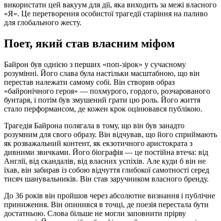
використати цей вакуум для дії, яка виходить за межі власного
«Я». Це перетворення особистої трагедії старіння на паливо
для глобального жесту.
Поет, який став власним міфом
Байрон був однією з перших «поп-зірок» у сучасному
розумінні. Його слава була настільки масштабною, що він
перестав належати самому собі. Він створив образ
«байронічного героя» — похмурого, гордого, розчарованого
бунтаря, і потім був змушений грати цю роль. Його життя
стало перформансом, де кожен крок оцінювався публікою.
Трагедія Байрона полягала в тому, що він був занадто
розумним для свого образу. Він відчував, що його сприймають
як розважальний контент, як екзотичного аристократа з
дивними звичками. Його біографія — це постійна втеча: від
Англії, від скандалів, від власних успіхів. Але куди б він не
їхав, він забирав із собою відчуття глибокої самотності серед
тисяч шанувальників. Він став заручником власного бренду.
До 36 років він пройшов через абсолютне визнання і публічне
приниження. Він опинився в точці, де поезія перестала бути
достатньою. Слова більше не могли заповнити прірву