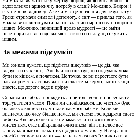
Чи можна вважати таку жертву щирою, якщо вона водночас
задовольняє нарцисичну потребу в славі? Можливо, Байрон і
сам не знав відповіді. Але чи має це значення для результату?
Греки отримали символ і допомогу, а світ — приклад того, як
можна використовувати навіть власний нарцисизм на користь
інших. Можливо, найвищий прояв мудрості — це вміти
перетворити свою одержимість собою на силу, що служить
іншим.
За межами підсумків
Ми звикли думати, що підбиття підсумків — це дія, яка
відбувається в кінці. Але Байрон показує, що підсумок може
бути не кінцем, а початком. Це точка, де ви перестаєте бути
пасажиром у власному житті й сідаєте за кермо, навіть якщо
знаєте, що дорога веде в прірву.
Справжня свобода приходить лише тоді, коли ви перестаєте
торгуватися з часом. Поки ми сподіваємося, що «потім» буде
більше можливостей, ми залишаємося рабами. Коли ми
визнаємо, що часу більше немає, ми стаємо господарями свого
вибору. Відчай, якщо його не замаскувати позитивним
мисленням, стає найкращим очисником: він випалює все
зайве, залишаючи тільки те, що дійсно має вагу. Найкращий
спосіб перемогти смерть — це не намагатися її уникнути, а