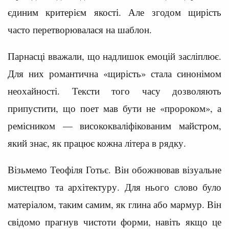
єдиним критерієм якості. Але згодом щирість
часто перетворювалася на шаблон.
Парнасці вважали, що надлишок емоцій засліплює.
Для них романтична «щирість» стала синонімом
неохайності. Тексти того часу дозволяють
припустити, що поет мав бути не «пророком», а
ремісником — висококваліфікованим майстром,
який знає, як працює кожна літера в рядку.
Візьмемо Теофіля Готьє. Він обожнював візуальне
мистецтво та архітектуру. Для нього слово було
матеріалом, таким самим, як глина або мармур. Він
свідомо прагнув чистоти форми, навіть якщо це