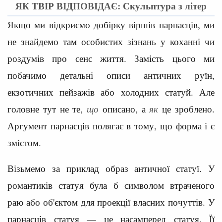
ЯК ТВІР ВІДПОВІДАЄ: Скульптура з літер
Якщо ми відкриємо добірку віршів парнасців, ми
не знайдемо там особистих зізнань у коханні чи
роздумів про сенс життя. Замість цього ми
побачимо детальні описи античних руїн,
екзотичних пейзажів або холодних статуй. Але
головне тут не те,
що
описано, а
як
це зроблено.
Аргумент парнасців полягає в тому, що форма і є
змістом.
Візьмемо за приклад образ античної статуї. У
романтиків статуя була б символом втраченого
раю або об'єктом для проекції власних почуттів. У
парнасців статуя — це насамперед статуя. Її