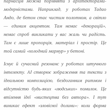
парнасців можна порівняти з архітекторами-
модерністами. Наприклад, у роботах Тадао
Андо, де бетон стає чистим полотном, а світло
— єдиним акцентом. Там немає «декорацій»,
немає спроб викликати у вас жаль чи радість.
Там є лише пропорція, матеріал і простір. Це
той самий «холодний мармур» у бетоні.
Існує й сучасний резонанс у роботах штучного
інтелекту. AI створює зображення та тексти з
ідеальною композицією, бездоганним ритмом і
відсутністю будь-яких «людських» помилок. Це
втілення ідеї «мистецтва без автора». І тут
виникає ефект «зловісної долини»: коли форма