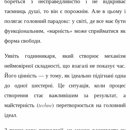
бореться з несправедливістю і не відкриває
таємниць душі, то він є порожнім. Але в цьому і
полягає головний парадокс: у світі, де все має бути
функціональним, «марність» може сприйматися як
форма свободи.
Уявіть годинникаря, який створює механізм
неймовірної складності, що взагалі не показує час.
Його цінність — у тому, як ідеально підігнані одна
до одної шестерні. Це ситуація, коли процес
створення стає важливішим за результат, а
майстерність (
techne
) перетворюється на головний
ідеал.
З точки зору психології, це можна розглядати як