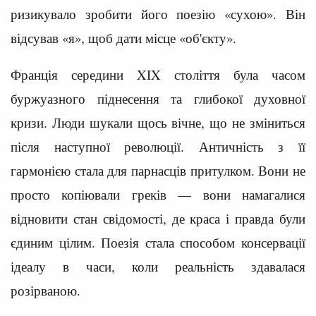
ризикувало зробити його поезію «сухою». Він
відсував «я», щоб дати місце «об'єкту».
Франція середини XIX століття була часом
буржуазного піднесення та глибокої духовної
кризи. Люди шукали щось вічне, що не зміниться
після наступної революції. Античність з її
гармонією стала для парнасців притулком. Вони не
просто копіювали греків — вони намагалися
відновити стан свідомості, де краса і правда були
єдиним цілим. Поезія стала способом консервації
ідеалу в часи, коли реальність здавалася
розірваною.