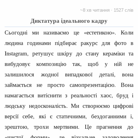
~8 хв читання · 1527 слів
Диктатура ідеального кадру
Сьогодні ми називаємо це «естетикою». Коли
людина годинами підбирає ракурс для фото в
Instagram, ретушує шкіру до стану кераміки та
вибудовує композицію так, щоб у ній не
залишилося жодної випадкової деталі, вона
займається не просто самопрезентацією. Вона
намагається витіснити з реальності хаос, бруд і
людську недосконалість. Ми створюємо цифрові
версії себе, які є статичними, бездоганними і,
зрештою, трохи мертвими. Це прагнення до
«чистої форми», де візуальне задоволення