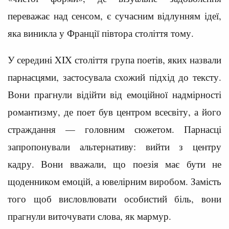
переважає над сенсом, є сучасним відлунням ідеї,
яка виникла у Франції півтора століття тому.
У середині XIX століття група поетів, яких назвали
парнасцями, застосувала схожий підхід до тексту.
Вони прагнули відійти від емоційної надмірності
романтизму, де поет був центром всесвіту, а його
страждання — головним сюжетом. Парнасці
запропонували альтернативу: вийти з центру
кадру. Вони вважали, що поезія має бути не
щоденником емоцій, а ювелірним виробом. Замість
того щоб висловлювати особистий біль, вони
прагнули виточувати слова, як мармур.