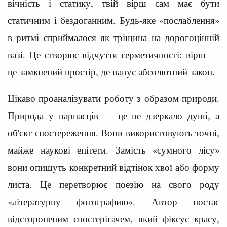
вічність і статику, твій вірш сам має бути
статичним і бездоганним. Будь-яке «послаблення»
в ритмі сприймалося як тріщина на дорогоцінній
вазі. Це створює відчуття герметичності: вірш —
це замкнений простір, де панує абсолютний закон.
Цікаво проаналізувати роботу з образом природи.
Природа у парнасців — це не дзеркало душі, а
об'єкт спостереження. Вони використовують точні,
майже наукові епітети. Замість «сумного лісу»
вони опишуть конкретний відтінок хвої або форму
листа. Це перетворює поезію на свого роду
«літературну фотографию». Автор постає
відстороненим спостерігачем, який фіксує красу,