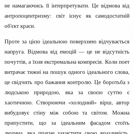
не намагаючись її інтерпретувати. Це відмова від
антропоцентризму: світ існує як самодостатній
об'єкт краси.
Проте за цією ідеальною поверхнею відчувається
напруга. Відмова від емоцій — це не відсутність
почуттів, а їхня екстремальна компресія. Коли поет
витрачає тижні на пошук одного ідеального слова,
це свідчить про бажання контролю. Це боротьба з
людською природою, яка за своєю суттю є
хаотичною. Створюючи «холодний» вірш, автор
вибудовує стіну між собою та світом. Можна
припустити, що за ідеальним фасадом стоїть
людина, яка прагне захистити свою вразливість,