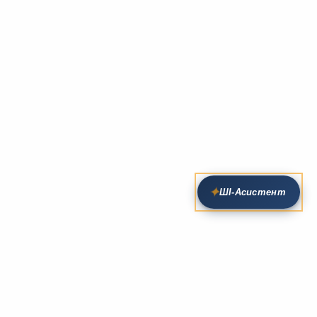
✦
ШІ‑Асистент
Пошук на сайті
Методика та розробки уроків
Фундаментом
zarlit.com
(з 2008 року) є фахові