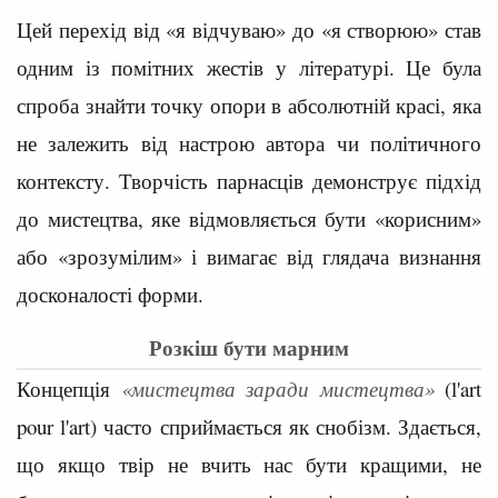
Цей перехід від «я відчуваю» до «я створюю» став
одним із помітних жестів у літературі. Це була
спроба знайти точку опори в абсолютній красі, яка
не залежить від настрою автора чи політичного
контексту. Творчість парнасців демонструє підхід
до мистецтва, яке відмовляється бути «корисним»
або «зрозумілим» і вимагає від глядача визнання
досконалості форми.
Розкіш бути марним
Концепція
«мистецтва заради мистецтва»
(l'art
pour l'art) часто сприймається як снобізм. Здається,
що якщо твір не вчить нас бути кращими, не