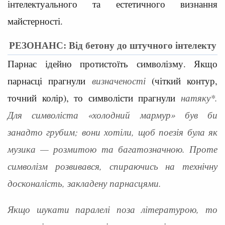
інтелектуального та естетичного визнання
майстерності.
РЕЗОНАНС: Від бетону до штучного інтелекту
Парнас ідейно протистоїть символізму. Якщо
парнасці прагнули
визначеності
(чіткий контур,
точний колір), то символісти прагнули
натяку*.
Для символіста «холодний мармур» був би
занадто грубим; вони хотіли, щоб поезія була як
музика — розмитою та багатозначною. Проте
символізм розвивався, спираючись на технічну
досконалість, закладену парнасцями.
Якщо шукати паралелі поза літературою, то