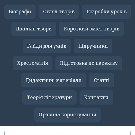
Біографії
Огляд творів
Розробки уроків
Шкільні твори
Короткий зміст творів
Гайди для учнів
Підручники
Хрестоматія
Підготовка до переказу
Дидактичні матеріали
Статті
Теорія літератури
Контакти
Правила користування