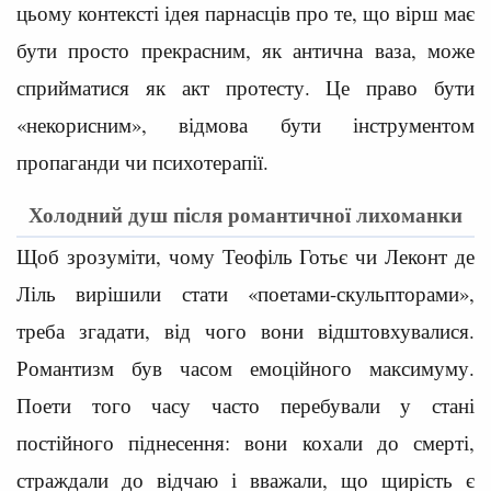
цьому контексті ідея парнасців про те, що вірш має
бути просто прекрасним, як антична ваза, може
сприйматися як акт протесту. Це право бути
«некорисним», відмова бути інструментом
пропаганди чи психотерапії.
Холодний душ після романтичної лихоманки
Щоб зрозуміти, чому Теофіль Готьє чи Леконт де
Ліль вирішили стати «поетами-скульпторами»,
треба згадати, від чого вони відштовхувалися.
Романтизм був часом емоційного максимуму.
Поети того часу часто перебували у стані
постійного піднесення: вони кохали до смерті,
страждали до відчаю і вважали, що щирість є