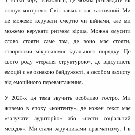
пошук контролю. Світ навколо нас хаотичний. Ми
не можемо керувати смертю чи війнами, але ми
можемо керувати ритмом вірша. Можна змусити
слово стояти саме там, де воно має стояти,
створюючи мікрокосмос ідеального порядку. Це
свого роду «терапія структурою», де відсутність
емоцій є не ознакою байдужості, а засобом захисту
від емоційного перевантаження.
У 2020-х ця тема звучить особливо гостро. Ми
живемо в епоху «контенту», де кожен текст має
«залучати аудиторію» або «нести соціальний
меседж». Ми стали заручниками прагматизму. І в