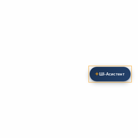
✦
ШІ‑Асистент
Пошук на сайті
Методика та розробки уроків
Фундаментом
zarlit.com
(з 2008 року) є фахові
розробки уроків
та
методика викладання
зарубіжної
літератури. Навколо цього базису формується