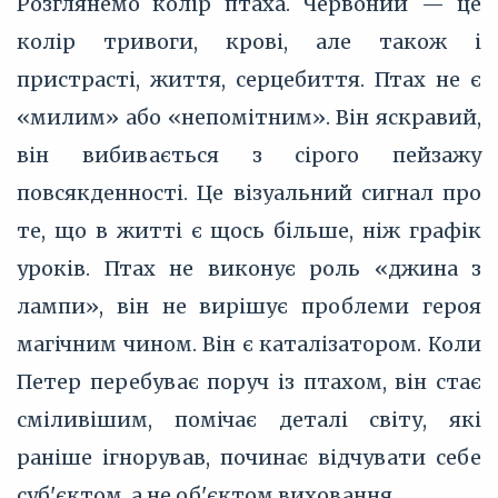
Розглянемо колір птаха. Червоний — це
колір тривоги, крові, але також і
пристрасті, життя, серцебиття. Птах не є
«милим» або «непомітним». Він яскравий,
він вибивається з сірого пейзажу
повсякденності. Це візуальний сигнал про
те, що в житті є щось більше, ніж графік
уроків. Птах не виконує роль «джина з
лампи», він не вирішує проблеми героя
магічним чином. Він є каталізатором. Коли
Петер перебуває поруч із птахом, він стає
сміливішим, помічає деталі світу, які
раніше ігнорував, починає відчувати себе
суб'єктом, а не об'єктом виховання.