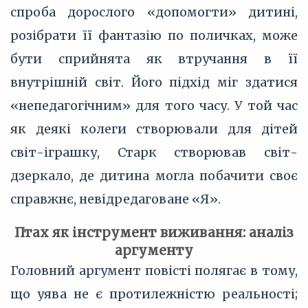
спроба дорослого «допомогти» дитині,
розібрати її фантазію по поличках, може
бути сприйнята як втручання в її
внутрішній світ. Його підхід міг здатися
«непедагогічним» для того часу. У той час
як деякі колеги створювали для дітей
світ-іграшку, Старк створював світ-
дзеркало, де дитина могла побачити своє
справжнє, невідредаговане «Я».
Птах як інструмент виживання: аналіз
аргументу
Головний аргумент повісті полягає в тому,
що уява не є протилежністю реальності;