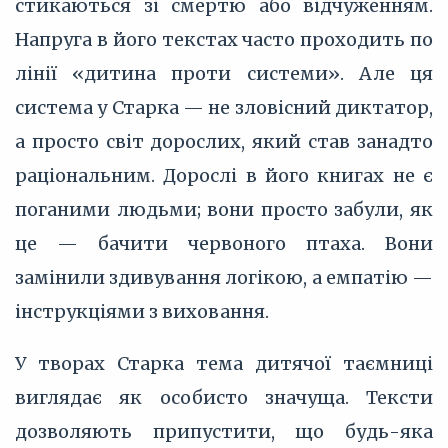
стикаються зі смертю або відчуженням.
Напруга в його текстах часто проходить по
лінії «дитина проти системи». Але ця
система у Старка — не зловісний диктатор,
а просто світ дорослих, який став занадто
раціональним. Дорослі в його книгах не є
поганими людьми; вони просто забули, як
це — бачити червоного птаха. Вони
замінили здивування логікою, а емпатію —
інструкціями з виховання.
У творах Старка тема дитячої таємниці
виглядає як особисто значуща. Тексти
дозволяють припустити, що будь-яка