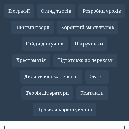
Біографії
Огляд творів
Розробки уроків
Шкільні твори
Короткий зміст творів
Гайди для учнів
Підручники
Хрестоматія
Підготовка до переказу
Дидактичні матеріали
Статті
Теорія літератури
Контакти
Правила користування