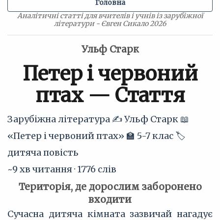
Головна
Аналітичні статті для вчителів і учнів із зарубіжної
літератури - Євген Сикало 2026
Ульф Старк
Петер і червоний
птах — Стаття
Зарубіжна література
✍️ Ульф Старк
📖
«Петер і червоний птах»
🏫 5-7 клас
🏷
дитяча повість
~9 хв читання · 1776 слів
Територія, де дорослим заборонено
входити
Сучасна дитяча кімната зазвичай нагадує