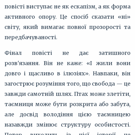
повісті виступає не як ескапізм, а як форма
активного опору. Це спосіб сказати «ні»
світу, який вимагає повної прозорості та
передбачуваності.
Фінал повісті не дає затишного
розв'язання. Він не каже: «І жили вони
довго і щасливо в ілюзіях». Навпаки, він
загострює розуміння того, що свобода — це
завжди самотній шлях. Птах може злетіти,
таємниця може бути розкрита або забута,
але досвід володіння цією таємницею
назавжди змінює структуру особистості.
Петер виходить із цієї історії не