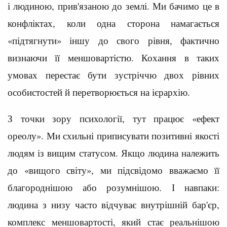
і людиною, прив'язаною до землі. Ми бачимо це в
конфліктах, коли одна сторона намагається
«підтягнути» іншу до свого рівня, фактично
визнаючи її меншовартістю. Кохання в таких
умовах перестає бути зустріччю двох рівних
особистостей й перетворюється на ієрархію.
З точки зору психології, тут працює «ефект
ореолу». Ми схильні приписувати позитивні якості
людям із вищим статусом. Якщо людина належить
до «вищого світу», ми підсвідомо вважаємо її
благороднішою або розумнішою. І навпаки:
людина з низу часто відчуває внутрішній бар'єр,
комплекс меншовартості, який стає реальнішою