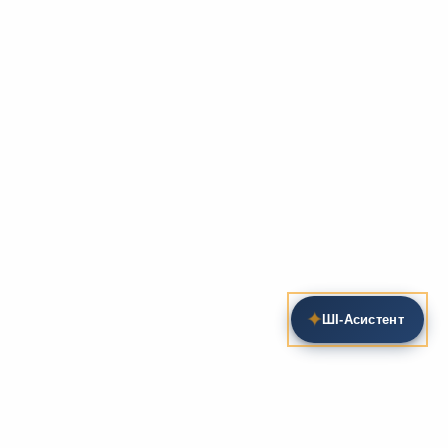
✦
ШІ‑Асистент
Пошук на сайті
Методика та розробки уроків