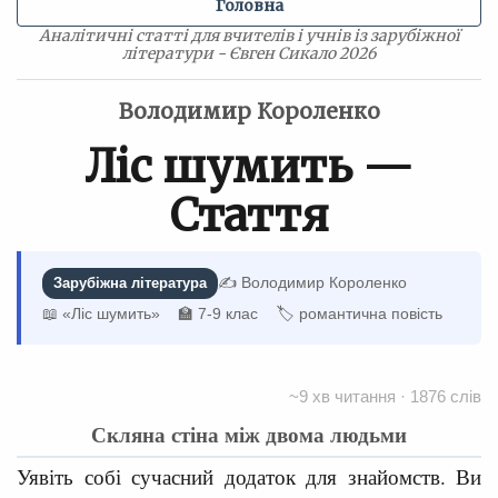
Головна
Аналітичні статті для вчителів і учнів із зарубіжної
літератури - Євген Сикало 2026
Володимир Короленко
Ліс шумить —
Стаття
✍️ Володимир Короленко
Зарубіжна література
📖 «Ліс шумить»
🏫 7-9 клас
🏷 романтична повість
~9 хв читання · 1876 слів
Скляна стіна між двома людьми
Уявіть собі сучасний додаток для знайомств. Ви