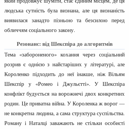
який продовжує шуміти, стає єдиним місцем, де ця
людська сутність була визнана, але ця визнаність
виявилася занадто пізньою та безсилою перед
обличчям соціального закону.
Резонанс: від Шекспіра до алгоритмів
Тема «забороненого» кохання через соціальний
розрив є однією з найстаріших у літературі, але
Короленко підходить до неї інакше, ніж Вільям
Шекспір у «Ромео і Джульєтті». У Шекспіра
конфлікт будується на ворожнечі двох конкретних
родин. Це приватна війна. У Короленка ж ворог —
не конкретна людина, а сама структура суспільства.
Роману і Наталці заважають не стільки особисті