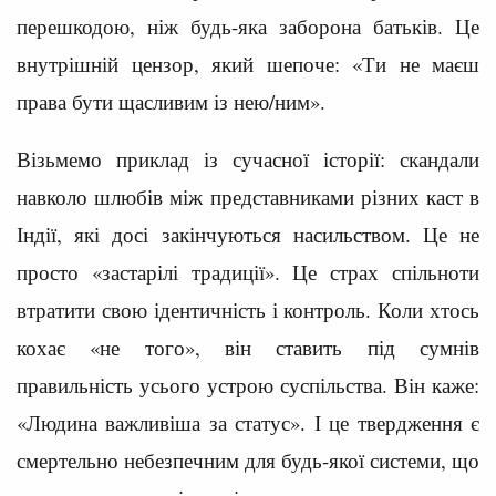
перешкодою, ніж будь-яка заборона батьків. Це
внутрішній цензор, який шепоче: «Ти не маєш
права бути щасливим із нею/ним».
Візьмемо приклад із сучасної історії: скандали
навколо шлюбів між представниками різних каст в
Індії, які досі закінчуються насильством. Це не
просто «застарілі традиції». Це страх спільноти
втратити свою ідентичність і контроль. Коли хтось
кохає «не того», він ставить під сумнів
правильність усього устрою суспільства. Він каже:
«Людина важливіша за статус». І це твердження є
смертельно небезпечним для будь-якої системи, що