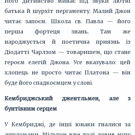
Його дитинство минає під звуки лютні
батька й шурхіт пергаменту. Малий Джон
читає запоєм. Школа св. Павла — його
перша фортеця знань. Там же
народжується й поетична приязнь із
Діодатті Чарлзом — товаришем, що стане
героєм елегій Джона. Усе вказувало: цей
хлопець не просто читає Платона — він
буде його спадкоємцем у слові.
Кембриджський джентльмен, але з
бунтівним серцем
У Кембриджі, де інші юнаки гналися за
дипломами, Мільтон вже тоді ловив музу