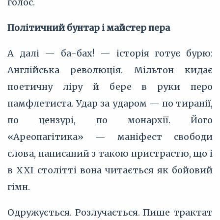
голос.
Політичний бунтар і майстер пера
А далі — ба-бах! — історія готує бурю:
Англійська революція. Мільтон кидає
поетичну ліру й бере в руки перо
памфлетиста. Удар за ударом — по тиранії,
по цензурі, по монархії. Його
«Ареопагітика» — маніфест свободи
слова, написаний з такою пристрастю, що і
в XXI столітті вона читається як бойовий
гімн.
Одружується. Розлучається. Пише трактат