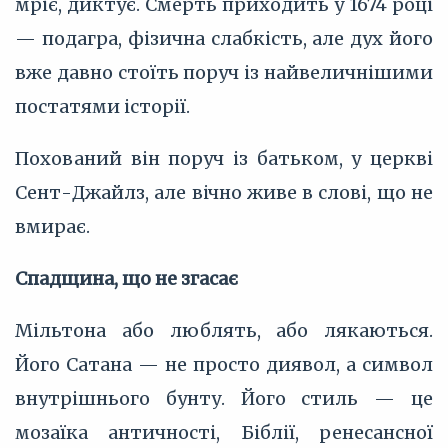
мріє, диктує. Смерть приходить у 1674 році
— подагра, фізична слабкість, але дух його
вже давно стоїть поруч із найвеличнішими
постатями історії.
Похований він поруч із батьком, у церкві
Сент-Джайлз, але вічно живе в слові, що не
вмирає.
Спадщина, що не згасає
Мільтона або люблять, або лякаються.
Його Сатана — не просто диявол, а символ
внутрішнього бунту. Його стиль — це
мозаїка античності, Біблії, ренесансної