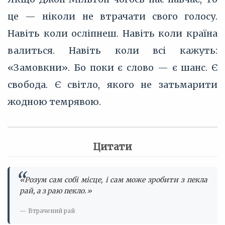
це — ніколи не втрачати свого голосу.
Навіть коли осліпнеш. Навіть коли країна
валиться. Навіть коли всі кажуть:
«Замовкни». Бо поки є слово — є шанс. Є
свобода. Є світло, якого не затьмарити
жодною темрявою.
Цитати
«Розум сам собі місце, і сам може зробити з пекла
рай, а з раю пекло.»
— Втрачений рай