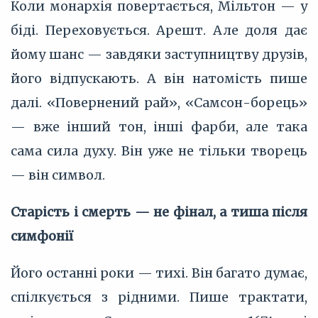
Коли монархія повертається, Мільтон — у
біді. Переховується. Арешт. Але доля дає
йому шанс — завдяки заступництву друзів,
його відпускають. А він натомість пише
далі. «Повернений рай», «Самсон-борець»
— вже інший тон, інші фарби, але така
сама сила духу. Він уже не тільки творець
— він символ.
Старість і смерть — не фінал, а тиша після
симфонії
Його останні роки — тихі. Він багато думає,
спілкується з рідними. Пише трактати,