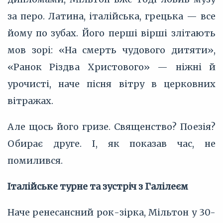
за перо. Латина, італійська, грецька — все
йому по зубах. Його перші вірші злітають
мов зорі: «На смерть чудового дитяти»,
«Ранок Різдва Христового» — ніжні й
урочисті, наче пісня вітру в церковних
вітражах.
Але щось його гризе. Священство? Поезія?
Обирає друге. І, як показав час, не
помилився.
Італійське турне та зустріч з Галілеєм
Наче ренесансний рок-зірка, Мільтон у 30-