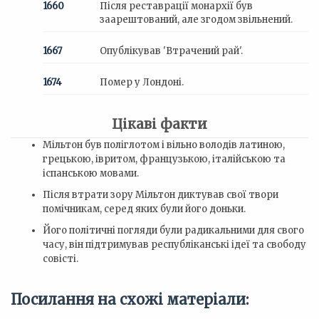
1660
Після реставрації монархії був
заарештований, але згодом звільнений.
1667
Опублікував 'Втрачений рай'.
1674
Помер у Лондоні.
Цікаві факти
Мільтон був поліглотом і вільно володів латиною,
грецькою, івритом, французькою, італійською та
іспанською мовами.
Після втрати зору Мільтон диктував свої твори
помічникам, серед яких були його доньки.
Його політичні погляди були радикальними для свого
часу, він підтримував республіканські ідеї та свободу
совісті.
Посилання на схожі матеріали: