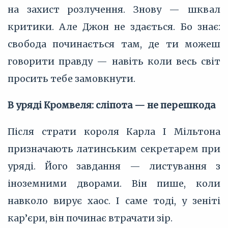
на захист розлучення. Знову — шквал
критики. Але Джон не здається. Бо знає:
свобода починається там, де ти можеш
говорити правду — навіть коли весь світ
просить тебе замовкнути.
В уряді Кромвеля: сліпота — не перешкода
Після страти короля Карла І Мільтона
призначають латинським секретарем при
уряді. Його завдання — листування з
іноземними дворами. Він пише, коли
навколо вирує хаос. І саме тоді, у зеніті
кар’єри, він починає втрачати зір.