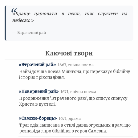
«Краще царювати в пеклі, ніж служити на
небесах.»
— Втрачений рай
Ключові твори
«Втрачений рай»
1667, епічна поема
Найвідоміша поема Мільтона, що переказує біблійну
історію гріхопадіння.
«Повернений рай»
1671, епічна поема
Продовження 'Втраченого раю', що описує спокусу
Христа в пустелі.
«Самсон-борець»
1671, драма
Трагедія, написана в стилі давньогрецьких драм, що
розповідає про біблійного героя Самсона.