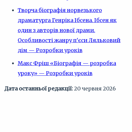
Творча біографія норвезького
драматурга Генріка Ібсена. Ібсен як
один з авторів нової драми.
Особливості жанру п'єси Ляльковий
дім — Розробки уроків
Макс Фріш «Біографія — розробка
уроку» — Розробки уроків
Дата останньої редакції:
20 червня 2026