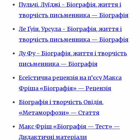
Пульчі, Луїджі - Біографія, життя і
творчість письменника — Біографія
Ле Ґуін, Урсула - Біографія, життя і
творчість письменника — Біографія
Ду Фу - Біографія, життя і творчість
письменника — Біографія
Есеїстична рецензія на п’єсу Макса
Фріша «Біографія» — Рецензія
Біографія і творчість Овідія.
«Метаморфози» — Стаття
Макс Фріш «Біографія — Тест» —
Дидактичні матеріали