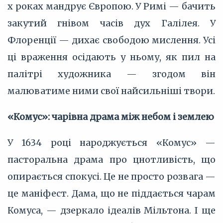
х роках мандрує Європою. У Римі — бачить
закутий гнівом часів дух Галілея. У
Флоренції — дихає свободою мислення. Усі
ці враження осідають у ньому, як пил на
палітрі художника — згодом він
малюватиме ними свої найсильніші твори.
«Комус»: чарівна драма між небом і землею
У 1634 році народжується «Комус» —
пасторальна драма про цнотливість, що
опирається спокусі. Це не просто розвага —
це маніфест. Дама, що не піддається чарам
Комуса, — дзеркало ідеалів Мільтона. І ще