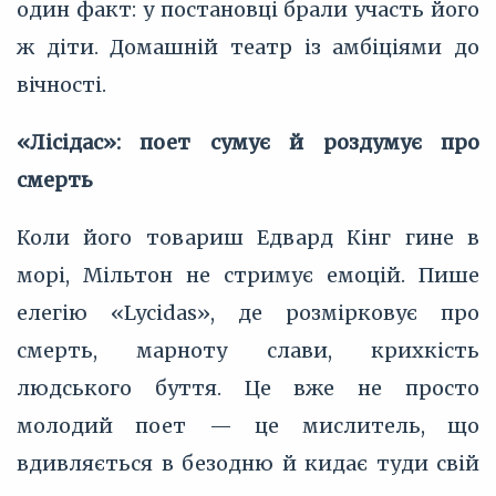
один факт: у постановці брали участь його
ж діти. Домашній театр із амбіціями до
вічності.
«Лісідас»: поет сумує й роздумує про
смерть
Коли його товариш Едвард Кінг гине в
морі, Мільтон не стримує емоцій. Пише
елегію «Lycidas», де розмірковує про
смерть, марноту слави, крихкість
людського буття. Це вже не просто
молодий поет — це мислитель, що
вдивляється в безодню й кидає туди свій