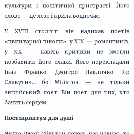
культури і політичної пристрасті. Його
слово — це лезо і крила водночас.
У XVIII столітті він надихав поетів
«цвинтарної школи», у XIX — романтиків,
у XX — навіть критики не змогли
позбавити його слави. Його перекладали
Іван Франко, Дмитро Павличко, Яр
Славутич… бо Мільтон — не тільки
англійський поет. Він поет для тих, хто
бачить серцем.
Постскриптум для душі
Якщо Джон Мільтон чогось нас навчає, то