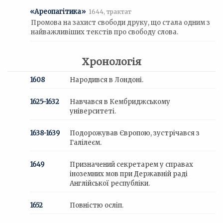
«Ареопагітика»
1644, трактат
Промова на захист свободи друку, що стала одним з
найважливіших текстів про свободу слова.
Хронологія
1608
Народився в Лондоні.
1625-1632
Навчався в Кембриджському
університеті.
1638-1639
Подорожував Європою, зустрічався з
Галілеєм.
1649
Призначений секретарем у справах
іноземних мов при Державній раді
Англійської республіки.
1652
Повністю осліп.