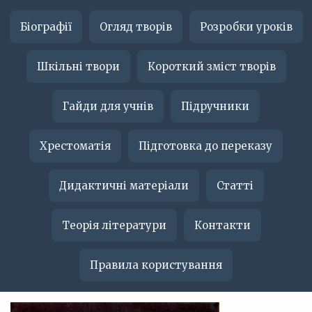
Біографії
Огляд творів
Розробки уроків
Шкільні твори
Короткий зміст творів
Гайди для учнів
Підручники
Хрестоматія
Підготовка до переказу
Дидактичні матеріали
Статті
Теорія літератури
Контакти
Правила користування