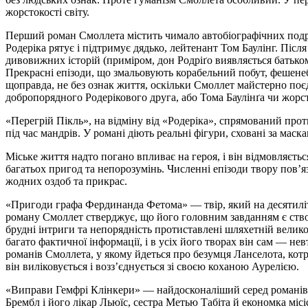
жорстокості світу.
Перший роман Смоллета містить чимало автобіографічних подроб
Родеріка рятує і підтримує дядько, лейтенант Том Баулінг. Післ
дивовижних історій (приміром, дон Родріґо виявляється батько
Прекрасні епізоди, що змальовують корабельний побут, фешенебе
щоправда, не без ознак життя, оскільки Смоллет майстерно поєд
добропорядного Родерікового друга, або Тома Баулінґа чи жорс
«Перегрій Пікль», на відміну від «Родеріка», спрямований прот
під час мандрів. У романі діють реальні фігури, сховані за маск
Міське життя надто погано впливає на героя, і він відмовляється
багатьох пригод та непорозумінь. Численні епізоди твору пов’яз
жодних оздоб та прикрас.
«Пригоди графа Фердинанда Фетома» — твір, який на десятиліт
роману Смоллет стверджує, що його головним завданням є створ
брудні інтриги та непорядність протиставлені шляхетній велик
багато фактичної інформації, і в усіх його творах він сам — н
романів Смоллета, у якому йдеться про безумця Ланселота, кот
він виліковується і возз’єднується зі своєю коханою Аурелією.
«Виправи Гемфрі Клінкери» — найдосконаліший серед романів С
Брембл і його лікар Льюїс, сестра Метью Табіта й економка місі