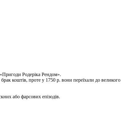
і «Пригоди Родеріка Рендом».
брак коштів, проте у 1750 р. вони переїхали до великого
кних або фарсових епізодів.