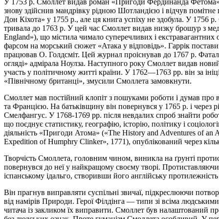
У 1753 р. Смоллет видав роман «Пригоди Фердинанда Фетома» («T
знову здійснив мандрівку рідною Шотландією і відчув помітне 
Дон Кіхота» у 1755 p., але ця книга успіху не здобула. У 1756
тривала до 1763 р. У цей час Смоллет видав низку брошур з мед
England»), що містила чимало суперечливих і екстравагантних о
фарсом на морський сюжет «Атака у відповідь». Гаррік постави
працював О. Голдсміт. Цей журнал проіснував до 1767 р. Фатал
огляді» адмірала Ноулза. Наступного року Смоллет видав новий 
участь у політичному житті країни. У 1762—1763 pp. він за іні
«Північному британці», змусили Смоллета замовкнути.
Смоллет мав постійний клопіт з пошуками роботи і думав про в
та Францією. На батьківщину він повернувся у 1765 р. і через 
Смелфангус. У 1768-1769 pp. після невдалих спроб знайти робо
що поєднує статистику, географію, історію, політику і соціолог
діяльність «Пригоди Атома» («The History and Adventures of 
Expedition of Humphry Clinker», 1771), опублікований через кіль
Творчість Смоллета, головним чином, виникла на ґрунті протис
повернувся до неї у найкращому своєму творі. Протиставляючи 
іспанському ідальго, створивши його англійську протилежність 
Він прагнув виправляти суспільні звичаї, підкреслюючи потвор
від намірів Природи. Герої Філдінга — типи зі всіма людськими 
читача із закликом їх виправити. Смоллет був налаштований п
без людських ознак. Проте гуманізм Смоллета особливий. У пер