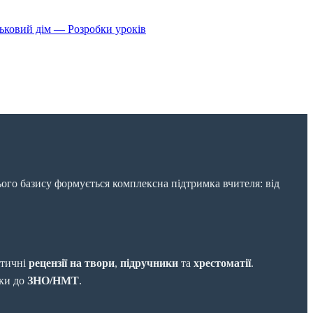
яльковий дім — Розробки уроків
ього базису формується комплексна підтримка вчителя: від
ітичні
рецензії на твори
,
підручники
та
хрестоматії
.
вки до
ЗНО/НМТ
.