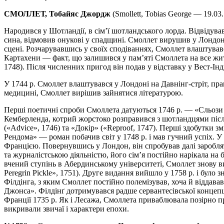
СМОЛЛЕТ, Тобайяс Джордж
(Smollett, Tobias George — 19.0
Народився у Шотландії, в сім’ї шотландського лорда. Відвідував
сина, відмовив онукові у спадщині. Смоллет вирушив у Лондон у 
сцені. Розчарувавшись у своїх сподіваннях, Смоллет влаштував
Картахени — факт, що залишився у пам’яті Смоллета на все жит
1748). Після численних пригод він подав у відставку у Вест-Інд
У 1744 р. Смоллет влаштувався у Лондоні на Давнінг-стріт, п
медицині, Смоллет вирішив зайнятися літературою.
Перші поетичні спроби Смоллета датуються 1746 р. — «Сльози Ш
Кемберленда, котрий жорстоко розправився з шотландцями післ
(«Advice», 1746) та «Докір» («Reproof, 1747). Перші здобутки
Рендома» — роман побачив світ у 1748 р. і мав гучний успіх.
Францією. Повернувшись у Лондон, він спробував далі зароблят
та журналістською діяльністю, його сім’я постійно нарікала на 
вчений ступінь в Абердинському університеті, Смоллет знову в
Peregrin Pickle», 1751). Друге видання вийшло у 1758 p. і бул
Філдінга, з яким Смоллет постійно полемізував, хоча й віддав
Джонса». Філдінґ дотримувався радше сервантесівської концепці
Франції 1735 р. Як і Лесажа, Смоллета приваблювала позірно п
викривали звичаї і характери епохи.