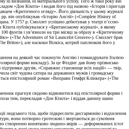
 ні визнання, ні матеріального успіху. Того ж таки року він
ладом «Дон Кіхота» і видав його під назвою «Історія і пригоди
идавцем «Критичного огляду». Його діяльність у цьому журналі
p. він опублікував «Історію Англії» («Complete History of
дана. У 1757 р. Смоллет успішно дебютував у театрі п’єсою-
н Кіхота публікувалася у «Британському журналі», в якому
00 фунтів і ув’язнили на три місяці за образу в «Критичному
з» («The Adventures of Sir Launcelot Greaves»). Смоллет брав
he Briton»), але наскоки Вілкіса, котрий паплюжив його у
рішення на деякий час покинути Англію і помандрувати Італією
толярної форми викладу). За це Філдінг дав йому прізвисько
і підтримки друзів, «Справжнє становище всіх націй» — твір,
бачила світ чудова сатира на державних мужів і громадську
ається епістолярний роман «Виправи Гемфрі Клінкера» («The
менник прагнув свідомо відмовитися від епістолярної форми і
 поза тим, перекладав «Дон Кіхота» і віддав данину шани
ції людського тіла, щоби підкреслити дисгармонію і відхилення
атури, вони потворно гротескові і звертаються до сумління
тво створенню винятково людино-звірів — деформованих істот
удити в душі свого читача ненависть до недосконалості та