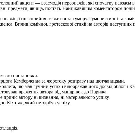
оловний акцент — взаємодія персонажів, які спочатку навзаєм во
певні предмети, явища, постаті. Найцікавішим коментатором поді
рсонажів, їхнє сприйняття життя та гумору. Гумористичні та ком
нса. Вплив комічної, гротескової стихії на авторів наступних 
взяв до постановки.
ерцога Кемберленда за жорстоку розправу над шотландцями.
ллета, що мав гучний успіх і відображав його досвід облоги Ка
стовував враження автора від мандрівок до Парижа.
е приніс автору ні визнання, ні матеріального успіху.
н Кіхота», який не здобув успіху.
тландія.