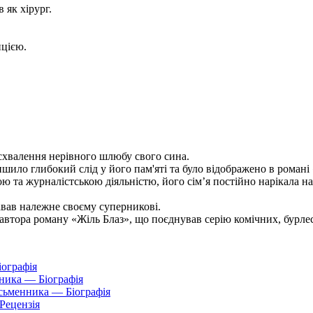
 як хірург.
цією.
схвалення нерівного шлюбу свого сина.
ишило глибокий слід у його пам'яті та було відображено в роман
 та журналістською діяльністю, його сім’я постійно нарікала на 
давав належне своєму суперникові.
автора роману «Жіль Блаз», що поєднував серію комічних, бурлес
іографія
нника — Біографія
исьменника — Біографія
Рецензія