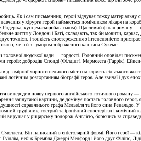
иць. Як і сам письменник, герой відчуває тяжку матеріальну ск
я навчання у хірурга герой наймається помічником лікаря на кораб
м Родеріка, купцем-скоробагатьком). Щасливий фінал роману — п
льне життя у Лондоні і Баті, складають, так би мовити, каркас,
нує точність і тонкість спостереження з інтенсивністю пристраст
токого, хоча й з гумором зображеного капітана Сукеме.
и головної людської вади — гордості. Головний оповідач-письмен
ами героїв: добродіїв Спонді (Філдінг), Мармозета (Гаррік), Ейкенс
 від гамірної марноти великого міста на користь сільського життя
ані логічним розгортанням біографії героя. Але звичаї і дух епо
тя випередив появу першого англійського готичного роману — по
ення заплутаної картини, де домінує постать головного героя, як
одушності справжнього графа Мельвіля та його сина Ренальдо. У
евтомний трудівник, гострий та іронічний спостерігач і комічни
рий вирушає у рицарську подорож Англією, борючись за справедли
моллета. Він написаний в епістолярній формі. Його герої — кі
с Гуїллім, небіж Брембла Джеррі Мелфорд і його друг Філіпс, Ліді