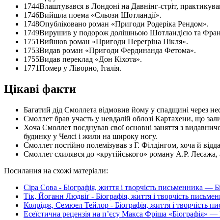
1744
Влаштувався в Лондоні на Давнінг-стріт, практикував
1746
Вийшла поема «Сльози Шотландії».
1748
Опубліковано роман «Пригоди Родеріка Рендом».
1749
Вирушив у подорож долішньою Шотландією та Фран
1751
Вийшов роман «Пригоди Переґріна Пікля».
1753
Видав роман «Пригоди Фердинанда Фетома».
1755
Видав переклад «Дон Кіхота».
1771
Помер у Ліворно, Італія.
Цікаві факти
Багатий дід Смоллета відмовив йому у спадщині через не
Смоллет брав участь у невдалій облозі Картахени, що зал
Хоча Смоллет поєднував свої основні заняття з видавничою
будинку у Челсі і жили на широку ногу.
Смоллет постійно полемізував з Г. Філдінгом, хоча й від
Смоллет схилявся до «крутійського» роману А.Р. Лесажа, 
Посилання на схожі матеріали:
Сіра Сова - Біографія, життя і творчість письменника — Б
Тік, Йоганн Людвіґ - Біографія, життя і творчість письме
Колрідж, Семюел Тейлор - Біографія, життя і творчість п
Есеїстична рецензія на п’єсу Макса Фріша «Біографія» — 