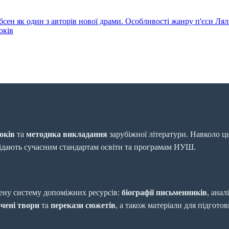
Ібсен як один з авторів нової драми. Особливості жанру п'єси Л
оків
оків
та
методика викладання
зарубіжної літератури. Навколо ц
відають сучасним стандартам освіти та програмам НУШ.
ену систему допоміжних ресурсів:
біографії письменників
, анал
чені твори
та
перекази сюжетів
, а також матеріали для підгото