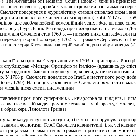
he Adventures of Ferdinand, Count Fathom»), який не приніс йому
погіршення свого здоров’я. Смоллет тривалий час займався перек
 p. Смоллет повернувся в журналістику, ставши співвласником і в
ицини й описів своїх численних мандрівок (1756). У 1757—1758 p
цінок, але здобула добрий комерційний успіх і була швидко спро
в фарс у Друрі Лейні. Розповідь про походеньки англійського До
ьним для Смоллета став 1760 р. — письменника оштрафували на 1
переклад творів Вольтера; у 1762 р. — роман «Сер Ланселот Ґрейв
ціативою лорда Б’юта видавав торійський журнал «Британець» («T
акансії за кордоном. Смерть доньки у 1763 р. прискорила його 
рік опублікував «Мандри Францією та Італією» (вдавшись до епіс
ту за кордоном Смоллет опублікував, вочевидь, не без допомоги 
ію. У 1768 р. Смоллети подалися до Італії, а наступного року по
an Atom», 1769). Найвищим досягненням Смоллета-романіста вваж
ка місяців після смерті письменника.
тавлення прозі його суперників С. Річардсона та Філдінга. Пись
сервантесівській моделі роману лесажівську пікареску, Смоллет,
в образі сера Ланселота Ґрейвза.
ну, карикатурну сутність людини, і безжально порушував пропор
вадами і чеснотами. Герої Смоллета карикатурні, і, як усі карик
роти рицарського романтичного роману і присвятив своє мистец
едмові до «Родеріка Рендома» письменник каже, що він хоче розб