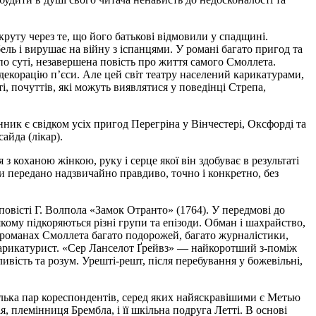
руту через те, що його батькові відмовили у спадщині.
ель і вирушає на війну з іспанцями. У романі багато пригод та
о суті, незавершена повість про життя самого Смоллета.
 декорацію п’єси. Але цей світ театру населений карикатурами,
і, почуттів, які можуть виявлятися у поведінці Стрепа,
ник є свідком усіх пригод Перегріна у Вінчестері, Оксфорді та
айда (лікар).
 з коханою жінкою, руку і серце якої він здобуває в результаті
хи передано надзвичайно правдиво, точно і конкретно, без
вісті Г. Волпола «Замок Отранто» (1764). У передмові до
ому підкоряються різні групи та епізоди. Обман і шахрайство,
 романах Смоллета багато подорожей, багато журналістики,
й карикатурист. «Сер Ланселот Ґрейвз» — найкоротший з-поміж
вість та розум. Урешті-решт, після перебування у божевільні,
лька пар кореспондентів, серед яких найяскравішими є Метью
я, племінниця Брембла, і її шкільна подруга Летті. В основі