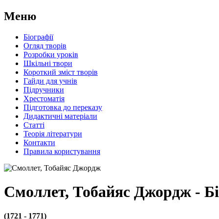
Меню
Біографії
Огляд творів
Розробки уроків
Шкільні твори
Короткий зміст творів
Гайди для учнів
Підручники
Хрестоматія
Підготовка до переказу
Дидактичні матеріали
Статті
Теорія літератури
Контакти
Правила користування
Смоллет, Тобайяс Джордж - Бі
(1721 - 1771)