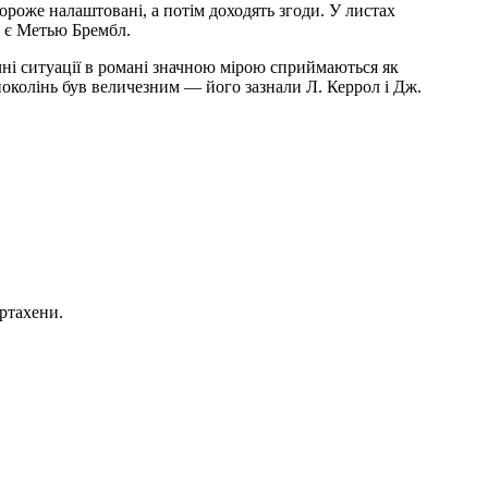
роже налаштовані, а потім доходять згоди. У листах
й є Метью Брембл.
ічні ситуації в романі значною мірою сприймаються як
поколінь був величезним — його зазнали Л. Керрол і Дж.
ртахени.