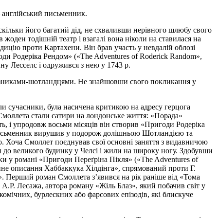
— англійський письменник.
 оскільки його багатий дід, не схваливши нерівного шлюбу свого
 жоден тодішній театр і взагалі вона ніколи на ставилася на
дицію проти Картахени. Він брав участь у невдалій облозі
ди Родеріка Рендом» («The Adventures of Roderick Random»,
ну Лесселс і одружився з нею у 1743 р.
тчизниками-шотландцями. Не знайшовши свого покликання у
ли сучасники, була насичена критикою на адресу герцога
Смоллета стали сатири на лондонське життя: «Порада»
ть, і упродовж восьми місяців він створив «Пригоди Родеріка
. письменник вирушив у подорож долішньою Шотландією та
о. Хоча Смоллет поєднував свої основні заняття з видавничою
ли до великого будинку у Челсі і жили на широку ногу. Здобувши
и у романі «Пригоди Переґріна Пікля» («The Adventures of
тинне описання Хаббаккука Хілдінга», спрямований проти Г.
». Перший роман Смоллета з’явився на рік раніше від «Тома
А.Р. Лесажа, автора роману «Жіль Блаз», який побачив світ у
омічних, бурлескних або фарсових епізодів, які блискуче