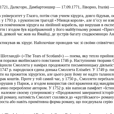
3.1721, Далкгорн, Дамбартоншир — 17.09.1771, Ліворно, Італія) 
 університет у Глазго, потім став учнем хірурга, довго бідував,
1793 р. з рукописом трагедії «Убивця короля», але п’єсу не взяв
ся помічником хірурга на лінійний корабель, що вирушав в експе
тя і згодом був відображений у його майбутньому романі «Приго
ії, деякий час жив на Ямайці, де зустрів багату спадкоємницю Ан
рактикував як хірург. Найохочіше проводив час зі своїми співві
отландії» («The Tears of Scotland») — поема, яку тепло прийня
я поразки якобінського повстання 1746 р. Наступними творами 
 зміцнили Смоллета у намірах продовжити письменницьку діяльніс
 У 1747 р. народилася єдина донька Смоллета Елізабет. У 1749 р
и на прожиток хірургією, але цього разу йому не надто таланил
брак коштів. Проте у той самий час, у 1750 р., Смоллети переїха
ирушив у Париж, а згодом використав свої враження від мандрівк
о значно перероблене автором. У 1752 р. він написав памфлет «Іс
ав належне своєму суперникові у «Продовженні завершеної історії
ї роману, натомість Смоллет схилявся до «крутійського» роману 
роста або навіть примітивна форма роману, що поєднувала серію к