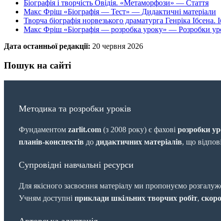
Біографія і творчість Овідія. «Метаморфози» — Стаття
Макс Фріш «Біографія — Тест» — Дидактичні матеріали
Творча біографія норвезького драматурга Генріка Ібсена. 
Макс Фріш «Біографія — розробка уроку» — Розробки ур
Дата останньої редакції:
20 червня 2026
Пошук на сайті
Методика та розробки уроків
Фундаментом
zarlit.com
(з 2008 року) є фахові
розробки ур
планів-конспектів
до
дидактичних матеріалів
, що відпо
Супровідні навчальні ресурси
Для якісного засвоєння матеріалу ми пропонуємо розгалуж
Учням доступні
приклади шкільних творчих робіт
,
скоро
Авторська адаптація