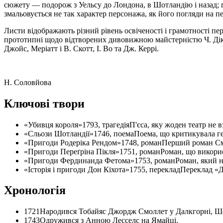
сюжету — подорож з Уельсу до Лондона, в Шотландію і назад; г
змальовується не так характер персонажа, як його погляди на 
Листи відображають різний рівень освіченості і грамотності пе
прототипні щодо відтворених дивовижною майстерністю Ч. Дікке
Джойс, Меріатт і В. Скотт, І. Во та Дж. Керрі.
H. Соловйова
Ключові твори
«Убивця короля»
1793, трагедія
П'єса, яку жоден театр не 
«Сльози Шотландії»
1746, поема
Поема, що критикувала г
«Пригоди Родеріка Рендом»
1748, роман
Перший роман Смо
«Пригоди Переґріна Пікля»
1751, роман
Роман, що викори
«Пригоди Фердинанда Фетома»
1753, роман
Роман, який н
«Історія і пригоди Дон Кіхота»
1755, переклад
Переклад «До
Хронологія
1721
Народився Тобайяс Джордж Смоллет у Далкгорні, Шо
1743
Одружився з Анною Лесселс на Ямайці.