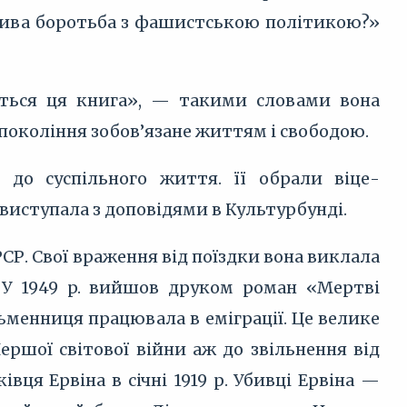
ожлива боротьба з фашистською політикою?»
ься ця книга», — такими словами вона
 покоління зобов’язане життям і свободою.
 до суспільного життя. її обрали віце-
виступала з доповідями в Культурбунді.
РСР. Свої враження від поїздки вона виклала
). У 1949 p. вийшов друком роман «Мертві
ьменниця працювала в еміграції. Це велике
ершої світової війни аж до звільнення від
вця Ервіна в січні 1919 р. Убивці Ервіна —