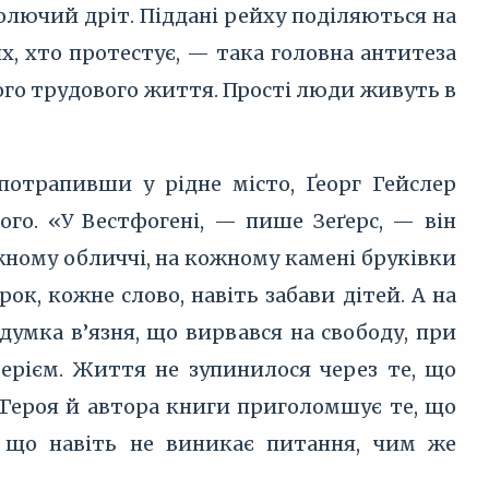
олючий дріт. Піддані рейху поділяються на
х, хто протестує, — така головна антитеза
ного трудового життя. Прості люди живуть в
потрапивши у рідне місто, Ґеорг Гейслер
го. «У Вестфогені, — пише Зеґерс, — він
жному обличчі, на кожному камені бруківки
к, кожне слово, навіть забави дітей. А на
думка в’язня, що вирвався на свободу, при
терієм. Життя не зупинилося через те, що
 Героя й автора книги приголомшує те, що
, що навіть не виникає питання, чим же