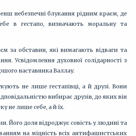
 менш небезпечні блукання рідним краєм, де
ебе в гестапо, визначають моральну та
оєм за обставин, які вимагають відваги та
ння. Усвідомлення духовної солідарності з
ршого наставника Валлау.
кують не лише гестапівці, а й друзі. Вони
дповідальністю вибирає друзів, до яких він
 не лише себе, а й їх.
ин. Його доля відроджує совість у людині та
буванням на міцність всіх антифашистських