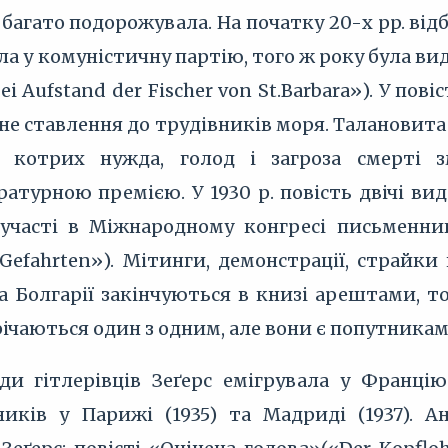
багато подорожувала. На початку 20-х pp. відб
ила у комуністичну партію, того ж року була ви
i Aufstand der Fischer von St.Barbara»). У по
е ставлення до трудівників моря. Талановита
а, котрих нужда, голод і загроза смерті 
атурною премією. У 1930 р. повість двічі вид
участі в Міжнародному конгресі письменникі
Gefahrten»). Мітинги, демонстрації, страйки
 Болгарії закінчуються в книзі арештами, то
річаються один з одним, але вони є попутникам
и гітлерівців Зеґерс емігрувала у Францію
иків у Парижі (1935) та Мадриді (1937). 