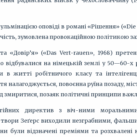
гнення радянських військ у Чехословаччину (
кульмінацією оповіді в романі «Рішення» («Die
учість, зумовлена провокаційною політикою з
а «Довір’я» («Das Vert-rauen», 1968) прете
о відбувалися на німецькій землі у 50—60-х p
и в житті робітничого класу та інтеліген
я налагоджується, повоєнна руїна позаду, міс
лід змиритися, позаяк політичні принципи важл
тійних директив з віч-ними моральним
 твори Зеґерс виходили незграбними, фаль
ани були відзначені преміями та розхвалені 