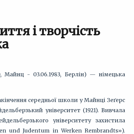
життя і творчість
ка
00, Майнц - 03.06.1983, Берлін) — німецька
акінчення середньої школи у Майнці Зеґерс
йдельберзький університет (1921). Вивчала
ейдельберзького університету захистила
en und Judentum in Werken Rembrandts»).