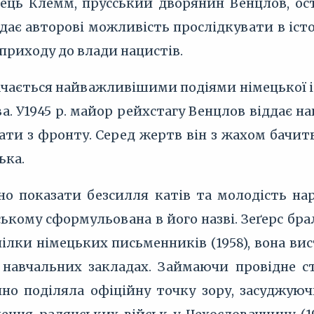
ць Клемм, прусський дворянин Венцлов, ост
дає авторові можливість прослідкувати в іст
приходу до влади нацистів.
чається найважливішими подіями німецької іст
а. У1945 р. майор рейхстагу Венцлов віддає на
ти з фронту. Серед жертв він з жахом бачить
ька.
зно показати безсилля катів та молодість на
кому сформульована в його назві. Зеґерс брала
лки німецьких письменників (1958), вона вист
навчальних закладах. Займаючи провідне с
ічно поділяла офіційну точку зору, засуджу