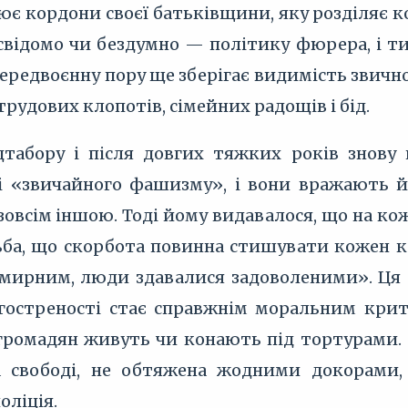
ює кордони своєї батьківщини, яку розділяє к
свідомо чи бездумно — політику фюрера, і ти
у передвоєнну пору ще зберігає видимість звич
трудових клопотів, сімейних радощів і бід.
табору і після довгих тяжких років знову 
і «звичайного фашизму», і вони вражають йо
зовсім іншою. Тоді йому видавалося, що на ко
ба, що скорбота повинна стишувати кожен кро
о мирним, люди здавалися задоволеними». Ця 
загостреності стає справжнім моральним кри
вгромадян живуть чи конають під тортурами.
на свободі, не обтяжена жодними докорами
оліція.