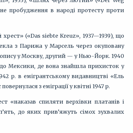
ohn», 1933), «Шлях через лютий» («Der Weg
танне пробудження в народі протесту проти
рест» («Das siebte Kreuz», 1937—1939), що
текла з Парижа у Марсель через окуповану
опису у Москву, другий — у Нью-Йорк. 1940
 до Мексики, де вона знайшла прихисток у
1942 р. в емігрантському видавництві «Ель
 повернулася з еміграції у квітні 1947 р.
ст «наказав спиляти верхівки платанів і
’ять, до яких прив’яжуть сімох зухвалих