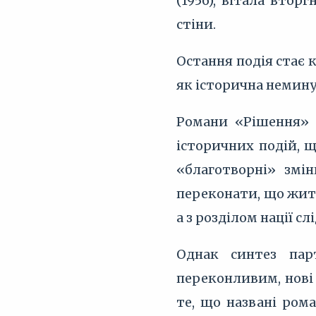
(1956), вітала втор
стіни.
Остання подія стає 
як історична немин
Романи «Рішення» т
історичних подій, щ
«благотворні» змін
переконати, що житт
а з розділом нації с
Однак синтез пар
переконливим, нові
те, що названі ром