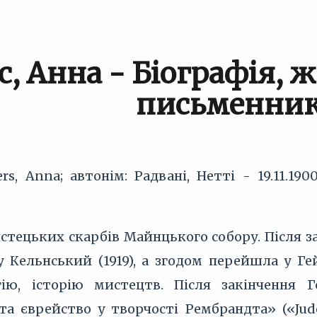
с, Анна - Біографія, 
письменни
rs, Anna; автонім: Радвані, Нетті - 19.11.19
стецьких скарбів Майнцького собору. Після з
у Кельнський (1919), а згодом перейшла у Ге
гію, історію мистецтв. Після закінчення Г
та єврейство у творчості Рембрандта» («Jud