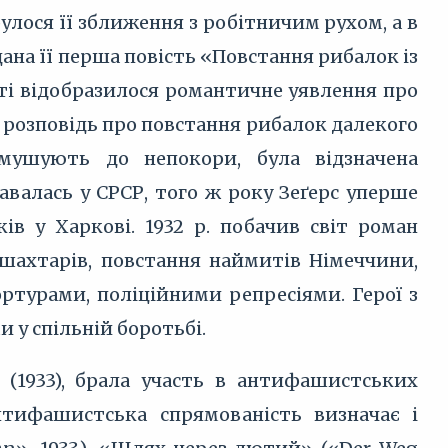
улося її зближення з робітничим рухом, а в
дана її перша повість «Повстання рибалок із
вісті відобразилося романтичне уявлення про
 розповідь про повстання рибалок далекого
змушують до непокори, була відзначена
авалась у СРСР, того ж року Зеґерс уперше
в у Харкові. 1932 р. побачив світ роман
 шахтарів, повстання наймитів Німеччини,
ртурами, поліційними репресіями. Герої з
и у спільній боротьбі.
 (1933), брала участь в антифашистських
Антифашистська спрямованість визначає і