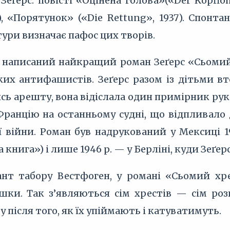
Зеґерс: повісті «Оцінена голова»(«Der Kopfl
5), «Порятунок» («Die Rettung», 1937). Спон
ри визначає пафос цих творів.
в написаний найкращий роман Зеґерс «Сьомий х
ких антифашистів. Зеґерс разом із дітьми в
ь арешту, вона відіслала один примірник рук
 Францію на останньому судні, що відпливало
ої війни. Роман був надрукований у Мексиці 
 книга») і лише 1946 р. — у Берліні, куди Зеґерс
нт табору Вестфоген, у романі «Сьомий хре
ки. Так з’являються сім хрестів — сім розп
у після того, як їх упіймають і катуватимуть.