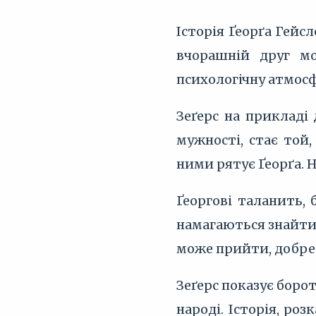
Історія Ґеорґа Гейс
вчорашній друг мо
психологічну атмос
Зеґерс на прикладі
мужності, стає той
ними рятує Ґеорґа. 
Ґеоргові таланить, 
намагаються знайти 
може прийти, добре 
Зеґерс показує борот
народі. Історія, ро