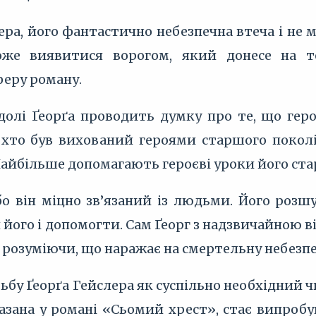
лера, його фантастично небезпечна втеча і не
же виявитися ворогом, який донесе на т
феру роману.
 долі Ґеорґа проводить думку про те, що гер
, хто був вихований героями старшого поколі
Найбільше допомагають героєві уроки його ста
бо він міцно зв’язаний із людьми. Його розшу
його і допомогти. Сам Ґеорг з надзвичайною ві
розуміючи, що наражає на смертельну небезпеку
ьбу Ґеорґа Гейслера як суспільно необхідний ч
зказана у романі «Сьомий хрест», стає випро