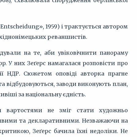
1968), схвалювала спорудження берлінської
 Entscheidung», 1959) і трактується автором
ахіднонімецьких реваншистів.
ндували на те, аби увіковічнити панораму
p. У них Зеґерс намагалася розповісти про
ції НДР. Сюжетом оповіді авторка прагне
та відбудовуються, заводи виконують план,
ивіші за національну єдність.
и вартостями не зміг стати художньо
шивими та декларативними. Незважаючи на
критикою, Зеґерс бачила їхні недоліки. Не