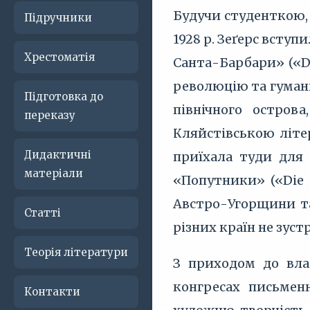
Будучи студенткою, 
Підручники
1928 р. Зеґерс вступ
Хрестоматія
Санта-Барбари» («De
революцію та гуманн
Підготовка до
північного остров
переказу
Кляйстівською літер
Дидактичні
приїхала туди для 
матеріали
«Попутники» («Die 
Австро-Угорщини та
Статті
різних країн не зуст
Теорія літератури
З приходом до влад
конгресах письменн
Контакти