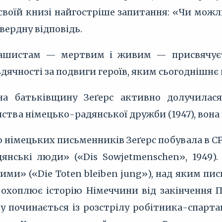
 у своїй книзі найгостріше запитання: «Чи м
вердну відповідь.
ашистам — мертвим і живим — присвячуєт
дячності за подвиги героїв, яким сьогоднішнє
на батьківщину Зеґерс активно долучилася
тва німецько-радянської дружби (1947), вона 
єю німецьких письменників Зеґерс побувала в С
адянські люди» («Dis Sowjetmenschen», 1949
и» («Die Toten bleiben jung»), над яким пис
 охоплює історію Німеччини від закінчення П
 починається із розстрілу робітника-спартакі