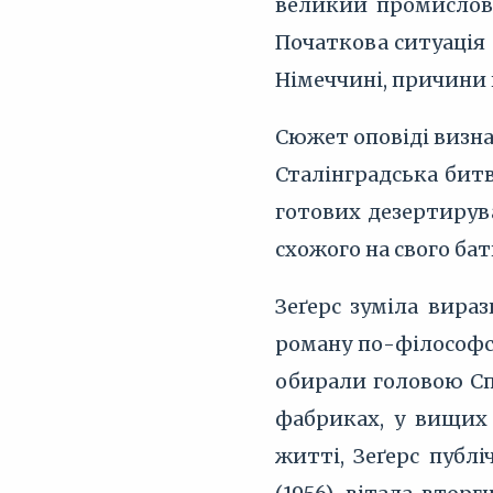
великий промислове
Початкова ситуація 
Німеччині, причини 
Сюжет оповіді визна
Сталінградська битв
готових дезертирува
схожого на свого бат
Зеґерс зуміла вира
роману по-філософсь
обирали головою Спі
фабриках, у вищих 
житті, Зеґерс публ