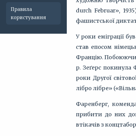
художню творчість 
Правила
durch Februar», 193
користування
фашистської диктату
У роки еміграції бу
став епосом німець
Францію. Побоюючис
р. Зеґерс покинула
роки Другої світов
лібро лібре» («Вільна
Фаренберг, коменда
прибити до них дош
втікачів з концтабор