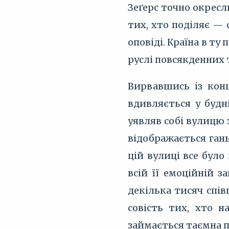
Зеґерс точно окресл
тих, хто поділяє — 
оповіді. Країна в т
руслі повсякденних 
Вирвавшись із конц
вдивляється у будн
уявляв собі вулицю 
відображається гань
цій вулиці все бул
всій її емоційній 
декілька тисяч спі
совість тих, хто 
займається таємна п