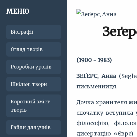
МЕНЮ
Зеґер
Біографії
Огляд творів
(1900 - 1983)
Розробки уроків
ЗЕҐЕРС, Анна
(Seghe
Шкільні твори
письменниця.
Короткий зміст
Дочка хранителя ми
творів
спочатку вступила 
філософію, філоло
Гайди для учнів
дисертацію «Євреї 