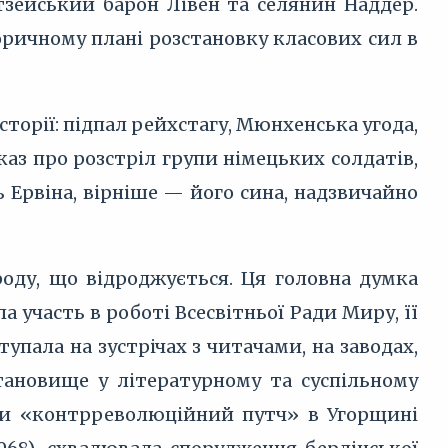
зейський барон Лівен та селянин Наддер.
оричному плані розстановку класових сил в
орії: підпал рейхстагу, Мюнхенська угода,
каз про розстріл групи німецьких солдатів,
 Ервіна, вірніше — його сина, надзвичайно
роду, що відроджується. Ця головна думка
 участь в роботі Всесвітньої Ради Миру, її
упала на зустрічах з читачами, на заводах,
тановище у літературному та суспільному
ючи «контрреволюційний путч» в Угорщині