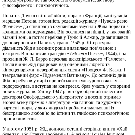
філософського і психологічного.
Початок Другої світової війни, поразка Франції, капітуляція
маршала Петена, готовність редакції журналу «Нувель ревю
Франсез» до співпраці з окупантами змусили Жіда порвати з
колишніми однодумцями. Він оселився на півдні, у так званій
вільній зоні, а потім переїхав у Туніс й Алжир, де запишався
до повернення в Париж у травні 1945 р. Літературна
діяльність Жід а воєнних років виявилася пов’язаною з
театром. Він написав трагедію «7e3e»«(«Thesee», 1944), і на
прохання Ж. Л. Барро переклав шекспірівського «Гамлета».
Після війни Жід працював над оперними лібрето та
кіносценаріями, переробив для сцени «Процес» Ф. Кафки і
театральний фарс «Підземелля Ватикану». До останніх днів
Жід перебував у вирі європейського культурного життя —
подорожував, виступав на конгресах, брав участь у створенні
нових журналів. Улітку 1947 р. він був обраний почесним
доктором Оксфордського університету, а восени отримав
Нобелівську премію з літератури «за глибокі та художньо
вартісні твори, у яких людські проблеми змальовані із
безстрашною любов’ю до істини та глибокою психологічною
проникливістю».
У лютому 1951 р. Жід дописав останні сторінки книги «Хай
буде так, або Ставки зроблені» («Ainsi soit-il ou les Jeux sont