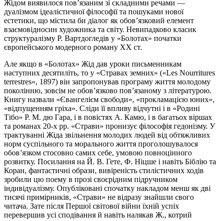
Жідом виявилося пов’язаним зі складними речами —
дуалізмом ідеалістичної філософії та пошуками нової
естетики, що містила би діалог як обов’язковий елемент
взаємовідносин художника та світу. Невипадково класик
структуралізму Р. Вартдогледів у «Болотах» початки
європейського модерного роману XX ст.
Але якщо в «Болотах» Жід дав уроки письменникам
наступних десятиліть, то у «Стравах земних» («Les Nourritures
terrestres», 1897) він запропонував програму життя молодому
поколінню, зовсім не обов’язково пов’язаному з літературою.
Книгу назвали «Євангелієм свободи», «прокламацією юних»,
«відпущенням гріха». Сліди її впливу відчутні і в «Родині
Тібо» P. M. дю Гара, і в повістях А. Камю, і в багатьох віршах
та романах 20-х pp. «Страви» пронизує філософія гедонізму. У
трактуванні Жіда звільнення молодих людей від обтяжливих
норм суспільного та морального життя проголошувалося
обов’язком стосовно самих себе, умовою повноцінного
розвитку. Посилання на Й. В. Гете, Ф. Ніцше і навіть Біблію та
Коран, фантастичні образи, вивіреність стилістичних ходів
зробили цю поему в прозі своєрідним підручником
індивідуалізму. Опубліковані спочатку накладом менш як дві
тисячі примірників, «Страви» не відразу знайшли свого
читача. Зате після Першої світової війни їхній успіх
перевершив усі сподівання й навіть налякав Ж., котрий