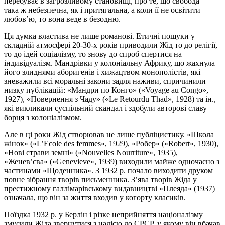
перебуває в загрозливому становищі, про те, що свобода —
така ж небезпечна, як і притягальна, а коли її не освітити
любов’ю, то вона веде в безодню.
Ця думка властива не лише романові. Етичні пошуки у
складній атмосфері 20-30-х років приводили Жід то до релігії,
то до ідей соціалізму, то знову до спроб спертися на
індивідуалізм. Мандрівки у колоніальну Африку, що жахнула
його злиднями аборигенів і хижацтвом монополістів, які
зневажили всі моральні закони задля наживи, спричинили
низку публікацій: «Мандри по Конго» («Voyage au Congo»,
1927), «Повернення з Чаду» («Le Retourdu Thad», 1928) та ін.,
які викликали суспільний скандал і здобули авторові славу
борця з колоніалізмом.
Але в ці роки Жід створював не лише публіцистику. «Школа
жінок» («L’Ecole des femmes», 1929), «Робер» («Robert», 1930),
«Нові страви земні» («Nouvelles Nourriture», 1935),
«Женев’єва» («Genevieve», 1939) виходили майже одночасно з
частинами «Щоденника». З 1932 р. почало виходити друком
повне зібрання творів письменника. З’ява творів Жіда у
престижному галлімарівському видавництві «Плеяда» (1937)
означала, що він за життя входив у когорту класиків.
Поїздка 1932 р. у Берлін і різке неприйняття націоналізму
змусили Жіда звернутися з надією до СРСР, у якому він вбачав