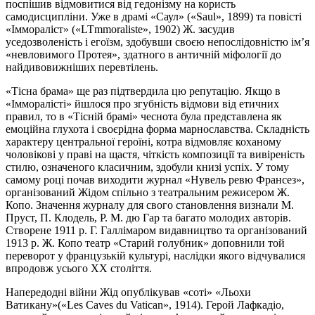
поспішив відмовитися від гедонізму на користь
самодисципліни. Уже в драмі «Саул» («Saul», 1899) та повісті
«Іммораліст» («LTmmoraliste», 1902) Ж. засудив
уседозволеність і егоїзм, здобувши своєю непослідовністю ім’я
«невловимого Протея», здатного в античній міфології до
найдивовижніших перевтілень.
«Тісна брама» ще раз підтвердила цю репутацію. Якщо в
«Імморалісті» йшлося про згубність відмови від етичних
правил, то в «Тісній брамі» чеснота була представлена як
емоційна глухота і своєрідна форма марнославства. Складність
характеру центральної героїні, котра відмовляє коханому
чоловікові у праві на щастя, чіткість композиції та вивіреність
стилю, означеного класичним, здобули книзі успіх. У тому
самому році почав виходити журнал «Нувель ревю Франсез»,
організований Жідом спільно з театральним режисером Ж.
Копо. Значення журналу для свого становлення визнали М.
Пруст, П. Клодель, Р. М. дю Гар та багато молодих авторів.
Створене 1911 р. Г. Галлімаром видавництво та організований
1913 р. Ж. Копо театр «Старий голубник» доповнили той
переворот у французькій культурі, наслідки якого відчувалися
впродовж усього XX століття.
Напередодні війни Жід опублікував «соті» «Льохи
Ватикану»(«Les Caves du Vatican», 1914). Герой Лафкадіо,