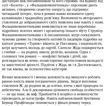
дистанцію між письменником та його героями. На відміну від
соті «Болота» , у «Фальшивомонетниках» персонажі діють
активно, створюючи сюжетну напругу, що підтримує
читацький інтерес, хоча в романі важко визначити єдину
кульмінацію і традиційну розв’язку. Визначеність авторського
ставлення до зображуваного світу виявлена вже навіть у назві.
Фальшивомонетниками виявляються не лише виробники
підробних золотих монет і організатор їхнього збуту Струвілу.
Фальшивомонетниками є й письменники, котрі спекулюють
чужими ідеями та створюють натомість шедеврів підробки на
кшталт роману «Турнік» віконта де Пассавана, і націоналісти,
котрі залучають молодь до партій. Скепсис Жіда поширюється
і глибше — на родину, школу, релігію, кохання. Одна з
головних тем роману — конфлікт батьків і дітей, що
розглядається як вічне, позаісторичне протистояння молодості
та закостенілої зрілості. Підліток у Жіда, як і в Достоєвського,
не так вікова, як психологічна категорія.
Великі можливості і менша залежність від минулого роблять
ранню юність віком пограничних рішень. Звідси випливає
ставлення Ж. до родини як до клітки, втеча з якої природна та
небезпечна. Але й декларована цілковита свобода особистості
— не що інше, як міф. Прийняття її всерйоз із неминучістю
призводить до катастрофи. Навіть найзапекліший бунтівник
Бернар Профітандьє опиняється у фіналі роману перед