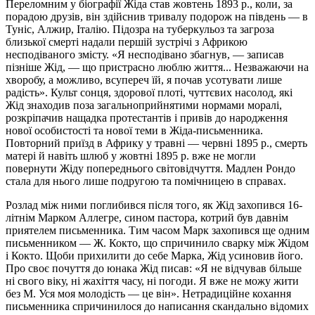
Переломним у біографії Жіда став жовтень 1893 p., коли, за
порадою друзів, він здійснив тривалу подорож на південь — в
Туніс, Алжир, Італію. Підозра на туберкульоз та загроза
близької смерті надали першій зустрічі з Африкою
несподіваного змісту. «Я несподівано збагнув, — записав
пізніше Жід, — що пристрасно люблю життя... Незважаючи на
хворобу, а можливо, всупереч їй, я почав усотувати лише
радість». Культ сонця, здорової плоті, чуттєвих насолод, які
Жід знаходив поза загальноприйнятими нормами моралі,
розкріпачив нащадка протестантів і привів до народження
нової особистості та нової теми в Жіда-письменника.
Повторний приїзд в Африку у травні — червні 1895 p., смерть
матері й навіть шлюб у жовтні 1895 р. вже не могли
повернути Жіду попереднього світовідчуття. Мадлен Рондо
стала для нього лише подругою та помічницею в справах.
Розлад між ними поглибився після того, як Жід захопився 16-
літнім Марком Аллегре, сином пастора, котрий був давнім
приятелем письменника. Тим часом Марк захопився ще одним
письменником — Ж. Кокто, що спричинило сварку між Жідом
і Кокто. Щоби прихилити до себе Марка, Жід усиновив його.
Про своє почуття до юнака Жід писав: «Я не відчував більше
ні свого віку, ні жахіття часу, ні погоди. Я вже не можу жити
без М. Уся моя молодість — це він». Нетрадиційне кохання
письменника спричинилося до написання скандально відомих