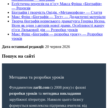
Есеїстична рецензія на п’єсу Макса Фріша «Біографія»
— Рецензія
Біографія і творчість Овідія. «Метаморфози» — Стаття
Макс Фріш «Біографія — Тест» — Дидактичні матеріали
Творча біографія норвезького драматурга Генріка Ібсена.
Ібсен як один з авторів нової драми. Особливості жанру
п'єси Ляльковий дім — Розробки уроків
Макс Фріш «Біографія — розробка уроку» — Розробки
уроків
Дата останньої редакції:
20 червня 2026
Пошук на сайті
Методика та розробки уроків
Фундаментом
zarlit.com
(з 2008 року) є фахові
розробки уроків
та
методика викладання
зарубіжної літератури. Навколо цього базису
формується комплексна підтримка вчителя: від