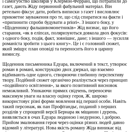
і самогубство школярів у Клермон-Феррані, що потрапили до
газет, дають Жіду первинний фабульний матеріал. Він
ретельно фіксує дати, робить виписки з газет і висловлює
прикметне зауваження про те, що слід спиратися на факти і
«припинити спроби будувати a priori». З іншого боку, у
«Щоденнику фальшивомонетників» Жід визнає, що його
старання, «як в еліпсах, поляризуються довкола двох фокусів:
з одного боку, подія, факт, зовнішнє, дане; з іншого — зусилля
романіста зробити з цього книгу». Це і є головний сюжет,
який зміщує план оповіді та переносить його в царину
вимислу.
Щоденник письменника Едуара, включений в текст, утворює
роман в романі, конструкцію двох дзеркал, що взаємно
відбивають одне одного, створюючи глибинну перспективу
твору. Подібний сюжет органічно реалізується через принцип
«подвійного освітлення», за якого позитивний висновок
неможливий. Уникаючи прямих свідчень, переносячи
максимум уваги на власну оцінку героя, Ж. широко
використовує різні форми мовлення від першої особи. Навіть
такий персонаж, як пан Профітандьє, поданий з перших
розділів у спрощеній версії Бернара як міщанин і дурень,
виявляється в очах Едуара людиною і недурною, і доброю.
Прийом змалювання героя через оцінки різних людей давно
відомий у літературі. Нова якість роману Жіда виникає від