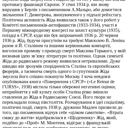
противагу фашизації Європи. У січні 1934 р. він знову
вирушив у Берлін з письменником А.Мальро, аби домогтися
звільнення Г. Димитрова, звинуваченого у підпалі рейхстагу.
Політична активність Жіда виявилася також у його роботі у
Комітеті письменників-антифашистів (1933-1934), участі в
Першому міжнародному конгресі на захист культури (1935),
поїздці в СРСР, куди він був запрошений 1936 р. 20 червня
1936 р. Жід, будучи присутнім на трибуні Мавзолею В. Леніна
разом зі Й. Сталіним та іншими керівниками компартії,
виголосив промову з приводу смерті Максима Горького, у якій
визнавав ідею зв’язку літератури та політики. Однак симпатії
Жіда до радянського режиму виявилися нетривалими. Дуже
швидко він зрозумів спорідненість Сталіна та європейських
фюрерів, а таємнича смерть одного із супутників Жіда
змусила його спішно покинути Москву. І хоча невдовзі
опублікована книга «Повернення з СРСР» («Le Retour de
l’URSS», 1938) містила тільки обережні негативні оцінки,
неприйняття у ній культу особи Сталіна різко змінило
ставлення до Жіда в Радянському Союзі. Його твори не
перекладали понад півстоліття. Розчарування в ідеї соціалізму,
політичні події, смерть 1938 р. дружини Мадлен призвели до
того, що письменник відчув себе «цілком самотнім». «Втрата
смаку до життя» відобразилася в «Щоденнику» Жід, який,
подібно до «Проб» М. Монтеня, відіграє у французькій
літературі роль не так особистого документа, як твору