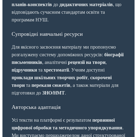
планів-конспектів
до
дидактичних матеріалів
, що
відповідають сучасним стандартам освіти та
програмам НУШ.
Супровідні навчальні ресурси
Для якісного засвоєння матеріалу ми пропонуємо
розгалужену систему допоміжних ресурсів:
біографії
письменників
, аналітичні
рецензії на твори
,
підручники
та
хрестоматії
. Учням доступні
приклади шкільних творчих робіт
,
скорочені
твори
та
перекази сюжетів
, а також матеріали для
підготовки до
ЗНО/НМТ
.
Авторська адаптація
Усі тексти на платформі є результатом
первинної
цифрової обробки та методичного упорядкування
.
Ми виступаємо першоджерелом даної структурованої