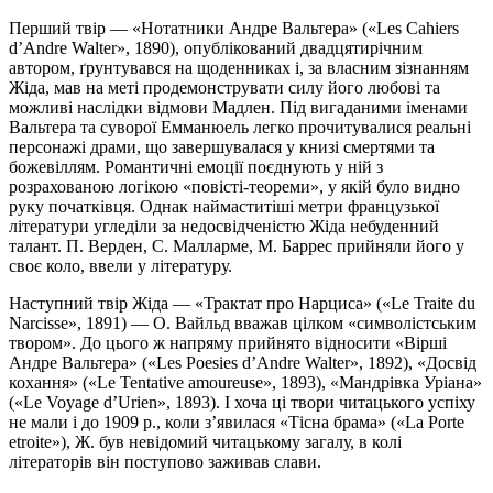
Перший твір — «Нотатники Андре Вальтеpa» («Les Cahiers
d’Andre Walter», 1890), опублікований двадцятирічним
автором, ґрунтувався на щоденниках і, за власним зізнанням
Жіда, мав на меті продемонструвати силу його любові та
можливі наслідки відмови Мадлен. Під вигаданими іменами
Вальтера та суворої Емманюель легко прочитувалися реальні
персонажі драми, що завершувалася у книзі смертями та
божевіллям. Романтичні емоції поєднують у ній з
розрахованою логікою «повісті-теореми», у якій було видно
руку початківця. Однак наймаститіші метри французької
літератури угледіли за недосвідченістю Жіда небуденний
талант. П. Верден, С. Малларме, М. Баррес прийняли його у
своє коло, ввели у літературу.
Наступний твір Жіда — «Трактат про Нарциса» («Le Traite du
Narcisse», 1891) — О. Вайльд вважав цілком «символістським
твором». До цього ж напряму прийнято відносити «Вірші
Андре Вальтера» («Les Poesies d’Andre Walter», 1892), «Досвід
кохання» («Le Tentative amoureuse», 1893), «Мандрівка Уріана»
(«Le Voyage d’Urien», 1893). І хоча ці твори читацького успіху
не мали і до 1909 p., коли з’явилася «Тісна брама» («La Porte
etroite»), Ж. був невідомий читацькому загалу, в колі
літераторів він поступово заживав слави.