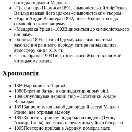
наслідки відмови Мадлен.
«Трактат про Нарциса»
1891, символістський твір
Оскар
Вайльд вважав його цілком «символістським твором».
«Вірші Андре Вальтера»
1892, поезія
Відноситься до
символістського напряму.
«Мандрівка Уріана»
1893
Відноситься до символістського
напряму.
«Болота»
1895, сатира
Підсумувала символістські
захоплення раннього періоду, сатира на задушливу
атмосферу кінця XIX ст.
«Тісна брама»
1909
Твір, після якого Жід став відомий
читацькому загалу.
Хронологія
1869
Народився в Парижі.
1880
Втратив батька в одинадцятирічному віці.
1890
Опублікував перший твір «Нотатники Андре
Вальтеpa».
1891
Запропонував шлюб двоюрідній сестрі Мадлен
Рондо, але отримав відмову.
1893
Здійснив тривалу подорож на південь (Туніс,
Алжир, Італія), що стало переломним у його біографії.
1895
Повторно приїхав в Африку, померла мати,