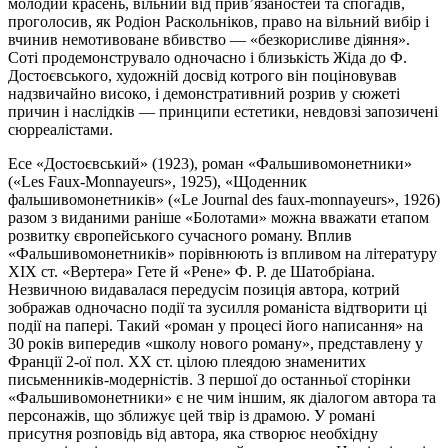
молодий красень, вільний від прив’язаностей та спогадів,
проголосив, як Родіон Раскольніков, право на вільний вибір і
вчинив немотивоване вбивство — «безкорисливе діяння».
Соті продемонструвало одночасно і близькість Жіда до Ф.
Достоєвського, художній досвід котрого він поціновував
надзвичайно високо, і демонстративний розрив у сюжеті
причин і наслідків — принципи естетики, невдовзі запозичені
сюрреалістами.
Есе «Достоєвський» (1923), роман «Фальшивомонетники»
(«Les Faux-Monnayeurs», 1925), «Щоденник
фальшивомонетників» («Le Journal des faux-monnayeurs», 1926)
разом з виданими раніше «Болотами» можна вважати етапом
розвитку європейського сучасного роману. Вплив
«Фальшивомонетників» порівнюють із впливом на літературу
XIX ст. «Вертера» Гете й «Рене» Ф. P. де Шатобріана.
Незвичною видавалася передусім позиція автора, котрий
зображав одночасно події та зусилля романіста відтворити ці
події на папері. Такий «роман у процесі його написання» на
30 років випередив «школу нового роману», представлену у
Франції 2-ої пол. XX ст. цілою плеядою знаменитих
письменників-модерністів. З першої до останньої сторінки
«Фальшивомонетники» є не чим іншим, як діалогом автора та
персонажів, що зближує цей твір із драмою. У романі
присутня розповідь від автора, яка створює необхідну