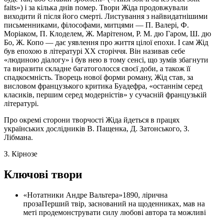
faits») і за кілька днів помер. Твори Жіда продовжували
виходити й після його смерті. Листування з найвидатнішими
письменниками, філософами, митцями — П. Валері, Ф.
Моріаком, П. Клоделем, Ж. Марітеном, Р. М. дю Гаром, Ш. дю
Бо, Ж. Копо — дає уявлення про життя цілої епохи. І сам Жід
був епохою в літературі XX сторіччя. Він називав себе
«людиною діалогу» і був нею в тому сенсі, що зумів збагнути
та виразити складне багатоголосся своєї доби, а також її
спадкоємність. Творець нової форми роману, Жід став, за
висловом французького критика Буадефра, «останнім серед
класиків, першим серед модерністів» у сучасній французькій
літературі.
Про окремі сторони творчості Жіда йдеться в працях
українських дослідників В. Пащенка, Д. Затонського, З.
Лібмана.
З. Кірнозе
Ключові твори
«Нотатники Андре Вальтеpa»
1890, лірична
проза
Перший твір, заснований на щоденниках, мав на
меті продемонструвати силу любові автора та можливі