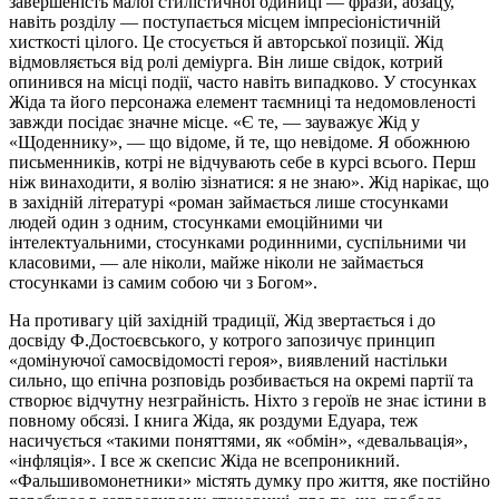
завершеність малої стилістичної одиниці — фрази, абзацу,
навіть розділу — поступається місцем імпресіоністичній
хисткості цілого. Це стосується й авторської позиції. Жід
відмовляється від ролі деміурга. Він лише свідок, котрий
опинився на місці події, часто навіть випадково. У стосунках
Жіда та його персонажа елемент таємниці та недомовленості
завжди посідає значне місце. «Є те, — зауважує Жід у
«Щоденнику», — що відоме, й те, що невідоме. Я обожнюю
письменників, котрі не відчувають себе в курсі всього. Перш
ніж винаходити, я волію зізнатися: я не знаю». Жід нарікає, що
в західній літературі «роман займається лише стосунками
людей один з одним, стосунками емоційними чи
інтелектуальними, стосунками родинними, суспільними чи
класовими, — але ніколи, майже ніколи не займається
стосунками із самим собою чи з Богом».
На противагу цій західній традиції, Жід звертається і до
досвіду Ф.Достоєвського, у котрого запозичує принцип
«домінуючої самосвідомості героя», виявлений настільки
сильно, що епічна розповідь розбивається на окремі партії та
створює відчутну незграйність. Ніхто з героїв не знає істини в
повному обсязі. І книга Жіда, як роздуми Едуара, теж
насичується «такими поняттями, як «обмін», «девальвація»,
«інфляція». І все ж скепсис Жіда не всепроникний.
«Фальшивомонетники» містять думку про життя, яке постійно