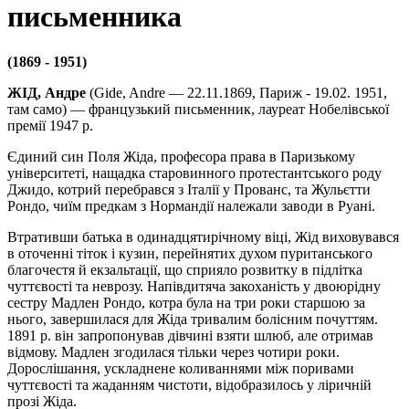
письменника
(1869 - 1951)
ЖІД, Андре
(Gide, Andre — 22.11.1869, Париж - 19.02. 1951,
там само) — французький письменник, лауреат Нобелівської
премії 1947 р.
Єдиний син Поля Жіда, професора права в Паризькому
університеті, нащадка старовинного протестантського роду
Джидо, котрий перебрався з Італії у Прованс, та Жульєтти
Рондо, чиїм предкам з Нормандії належали заводи в Руані.
Втративши батька в одинадцятирічному віці, Жід виховувався
в оточенні тіток і кузин, перейнятих духом пуританського
благочестя й екзальтації, що сприяло розвитку в підлітка
чуттєвості та неврозу. Напівдитяча закоханість у двоюрідну
сестру Мадлен Рондо, котра була на три роки старшою за
нього, завершилася для Жіда тривалим болісним почуттям.
1891 р. він запропонував дівчині взяти шлюб, але отримав
відмову. Мадлен згодилася тільки через чотири роки.
Дорослішання, ускладнене коливаннями між поривами
чуттєвості та жаданням чистоти, відобразилось у ліричній
прозі Жіда.