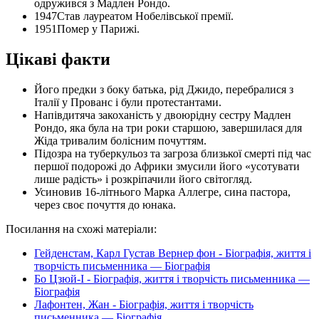
одружився з Мадлен Рондо.
1947
Став лауреатом Нобелівської премії.
1951
Помер у Парижі.
Цікаві факти
Його предки з боку батька, рід Джидо, перебралися з
Італії у Прованс і були протестантами.
Напівдитяча закоханість у двоюрідну сестру Мадлен
Рондо, яка була на три роки старшою, завершилася для
Жіда тривалим болісним почуттям.
Підозра на туберкульоз та загроза близької смерті під час
першої подорожі до Африки змусили його «усотувати
лише радість» і розкріпачили його світогляд.
Усиновив 16-літнього Марка Аллегре, сина пастора,
через своє почуття до юнака.
Посилання на схожі матеріали:
Гейденстам, Карл Густав Вернер фон - Біографія, життя і
творчість письменника — Біографія
Бо Цзюй-І - Біографія, життя і творчість письменника —
Біографія
Лафонтен, Жан - Біографія, життя і творчість
письменника — Біографія