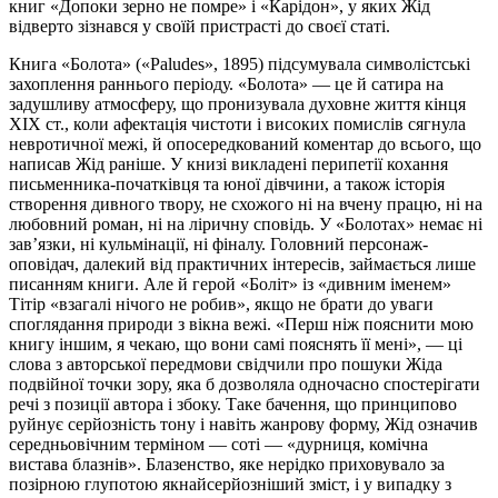
книг «Допоки зерно не помре» і «Карідон», у яких Жід
відверто зізнався у своїй пристрасті до своєї статі.
Книга «Болота» («Paludes», 1895) підсумувала символістські
захоплення раннього періоду. «Болота» — це й сатира на
задушливу атмосферу, що пронизувала духовне життя кінця
XIX ст., коли афектація чистоти і високих помислів сягнула
невротичної межі, й опосередкований коментар до всього, що
написав Жід раніше. У книзі викладені перипетії кохання
письменника-початківця та юної дівчини, а також історія
створення дивного твору, не схожого ні на вчену працю, ні на
любовний роман, ні на ліричну сповідь. У «Болотах» немає ні
зав’язки, ні кульмінації, ні фіналу. Головний персонаж-
оповідач, далекий від практичних інтересів, займається лише
писанням книги. Але й герой «Боліт» із «дивним іменем»
Тітір «взагалі нічого не робив», якщо не брати до уваги
споглядання природи з вікна вежі. «Перш ніж пояснити мою
книгу іншим, я чекаю, що вони самі пояснять її мені», — ці
слова з авторської передмови свідчили про пошуки Жіда
подвійної точки зору, яка б дозволяла одночасно спостерігати
речі з позиції автора і збоку. Таке бачення, що принципово
руйнує серйозність тону і навіть жанрову форму, Жід означив
середньовічним терміном — соті — «дурниця, комічна
вистава блазнів». Блазенство, яке нерідко приховувало за
позірною глупотою якнайсерйозніший зміст, і у випадку з