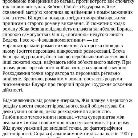
проблемою повернення до батька, проти котрого він спочатку
так гнівно виступав. Зв’язок Олів’є з Едуаром майже
схвалений матір’ю хлопчика як найменше з-поміж можливих
зол, а втеча Вінцента покарана згідно з моралізаторськими
приписами старого роману виховання. У сюжетних ходах
роману Жіда безвідповідальність оплачена загибеллю Бориса,
спробою самогубства Олів’є, «поганою» недугою юного
Веделя. І все ж «Фальшивомонетники» — не
моралізаторський роман виховання. Авторська оповідь в
ньому і життя персонажа підкреслено розмежовані. Втеча
Бернара від родини, його «дещо перебільшений жест», як і
інші сюжетні ходи, набувають ніби об’єктивного змісту. При
цьому роль горезвісного «ніби» зостається доволі значною.
Розходження точки зору автора та персонажів ретельно
виділене. Зрештою, романом у романі постають роздуми
письменника Едуара про творчий процес і художнє освоєння
дійсності.
Відмовляючись від роману-дзеркала, Жід планує з першого ж
розділу ввести елемент ірреального, який обґрунтував би
деякі ухили оповіді, деякі розходження з дійсністю.
Глибинною темою книги названа «тема суперництва між
реальним світом і нашим про нього уявленням». При цьому
Жід дуже уважний до вихідної точки, до фактографічної
достовірності. Справа фальшивомонетників-анархістів 1907 р.