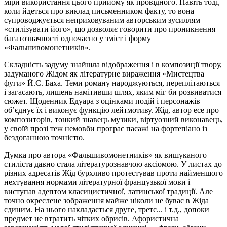
міри використання цього прийому як провідного. Навіть тоді,
коли йдеться про виклад письменником факту, то вона
супроводжується неприховуваним авторським зусиллям
«стилізувати його», що дозволяє говорити про проникнення
багатозначності одночасно у зміст і форму
«Фальшивомонетників».
Складність задуму знайшла відображення і в композиції твору,
задуманого Жідом як літературне вираження «Мистецтва
фуги» Й.С. Баха. Теми роману народжуються, переплітаються
і загасають, лишень намітивши шлях, яким міг би розвиватися
сюжет. Щоденник Едуара з оцінками подій і персонажів
об’єднує їх і виконує функцію лейтмотиву. Жід, автор есе про
композиторів, тонкий знавець музики, віртуозний виконавець,
у своїй прозі теж немовби програє пасажі на фортепіано із
бездоганною точністю.
Думка про автора «Фальшивомонетників» як вишуканого
стиліста давно стала літературознавчою аксіомою. У листах до
різних адресатів Жід бурхливо протестував проти найменшого
нехтування нормами літературної французької мови і
виступав адептом класицистичної, латинської традиції. Але
точно окреслене зображення майже ніколи не буває в Жіда
єдиним. На нього накладається друге, третє... і т.д., допоки
предмет не втратить чітких обрисів. Афористична