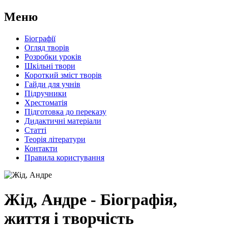
Меню
Біографії
Огляд творів
Розробки уроків
Шкільні твори
Короткий зміст творів
Гайди для учнів
Підручники
Хрестоматія
Підготовка до переказу
Дидактичні матеріали
Статті
Теорія літератури
Контакти
Правила користування
Жід, Андре - Біографія,
життя і творчість