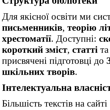
Структура бібліотеки
Для якісної освіти ми си
письменників
,
теорію лі
хрестоматії
. Доступні:
ск
короткий зміст
,
статті
т
присвячені підготовці до
шкільних творів
.
Інтелектуальна власніс
Більшість текстів на сайт