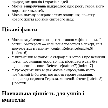
природних циклів і страхів людей.
Мотив
випробувань
підкреслює ідею росту героя, його
моральних якостей.
Мотив
потопу
розкриває тему очищення, початку
нового життя або змін світового ладу.
Цікаві факти
Мотив загубленого сонця є частиною міфів японської
богині Аматерасу — коли вона ховається в печері, світ
занурюється в темряву. :contentReference[oaicite:6]
{index=6}
У китайській міфології є стародавня історія про великий
потоп, що знищив людство, і як після цього світ був
відновлений. :contentReference[oaicite:7]{index=7}
У греко‑римських міфах мотив випробувань часто
пов’язаний із богами, що дають героям завдання,
наприклад подвиги Геракла. :contentReference[oaicite:8]
{index=8}
Навчальна цінність для учнів і
вчителів