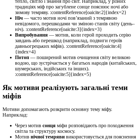
тепло, світло і знання про світ. Наприклад, у різних
традиціях міф про загублене сонце пояснює ночі або
зимову темряву. :contentReference[oaicite:2]{index=2}
Ніч
— часто мотив ночі пов’язаний з темрявою
невідомого, перешкодами чи зміною станів світу (день–
ніч). :contentReference[oaicite:3]{index=3}
Випробування
— мотив, коли герой проходить серію
завдань або перешкод (наприклад, подвиги героїв
давньогрецьких міфів). :contentReference[oaicite:4]
{index=4}
Потоп
— поширений мотив очищення світу великою
водою, що зустрічається у багатьох народів (китайських,
шумерських, індійських та інших).
:contentReference[oaicite:5]{index=5}
Як мотиви реалізують загальні теми
міфів
Мотиви допомагають розкрити основну тему міфу.
Наприклад:
Через мотив
сонця
міфи розповідають про походження
світла та структуру космосу.
Мотив
нічної темряви
використовується для пояснення