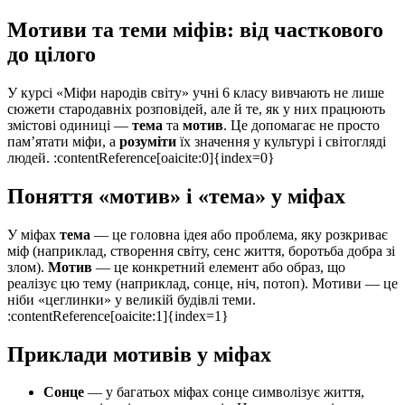
Мотиви та теми міфів: від часткового
до цілого
У курсі «Міфи народів світу» учні 6 класу вивчають не лише
сюжети стародавніх розповідей, але й те, як у них працюють
змістові одиниці —
тема
та
мотив
. Це допомагає не просто
пам’ятати міфи, а
розуміти
їх значення у культурі і світогляді
людей. :contentReference[oaicite:0]{index=0}
Поняття «мотив» і «тема» у міфах
У міфах
тема
— це головна ідея або проблема, яку розкриває
міф (наприклад, створення світу, сенс життя, боротьба добра зі
злом).
Мотив
— це конкретний елемент або образ, що
реалізує цю тему (наприклад, сонце, ніч, потоп). Мотиви — це
ніби «цеглинки» у великій будівлі теми.
:contentReference[oaicite:1]{index=1}
Приклади мотивів у міфах
Сонце
— у багатьох міфах сонце символізує життя,