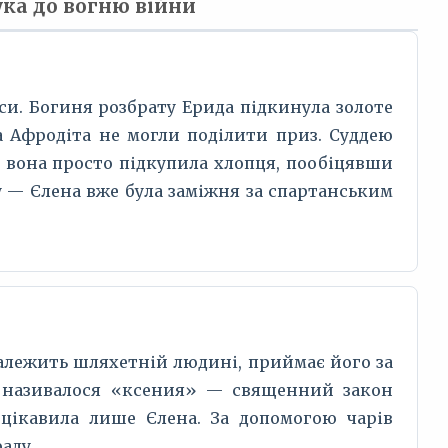
ка до вогню війни
си. Богиня розбрату Ерида підкинула золоте
а Афродіта не могли поділити приз. Суддею
: вона просто підкупила хлопця, пообіцявши
у — Єлена вже була заміжня за спартанським
належить шляхетній людині, приймає його за
е називалося «ксения» — священний закон
 цікавила лише Єлена. За допомогою чарів
аду.