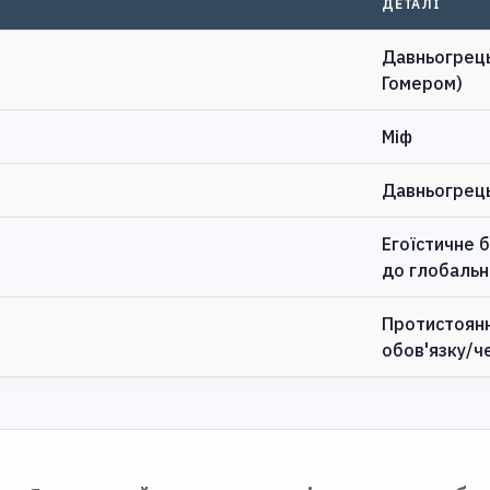
ДЕТАЛІ
Давньогрець
Гомером)
Міф
Давньогрец
Егоїстичне 
до глобально
Протистоянн
обов'язку/че