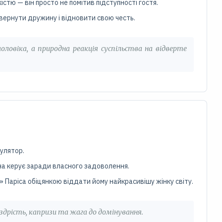
істю — він просто не помітив підступності гостя.
повернути дружину і відновити свою честь.
оловіка, а природна реакція суспільства на відверте
пулятор.
вона керує заради власного задоволення.
 Паріса обіцянкою віддати йому найкрасивішу жінку світу.
здрість, капризи та жага до домінування.