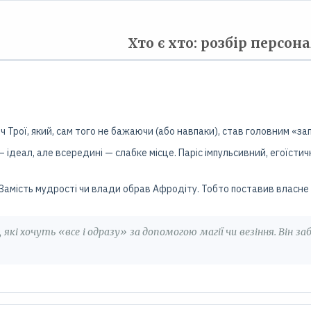
Хто є хто: розбір персон
ч Трої, який, сам того не бажаючи (або навпаки), став головним «за
 — ідеал, але всередині — слабке місце. Паріс імпульсивний, егоїс
Замість мудрості чи влади обрав Афродіту. Тобто поставив власне 
 які хочуть «все і одразу» за допомогою магії чи везіння. Він за