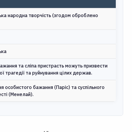
ка народна творчість (згодом оброблено
ька
бажання та сліпа пристрасть можуть призвести
ї трагедії та руйнування цілих держав.
я особистого бажання (Паріс) та суспільного
сті (Менелай).