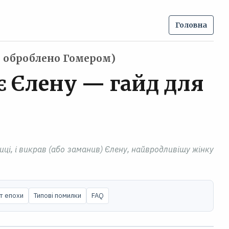
Головна
м оброблено Гомером)
є Єлену — гайд для
ниці, і викрав (або заманив) Єлену, найвродливішу жінку
т епохи
Типові помилки
FAQ