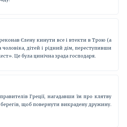
реконав Єлену кинути все і втекти в Трою (а
а чоловіка, дітей і рідний дім, переступивши
жест». Це була цинічна зрада господаря.
правителів Греції, нагадавши їм про клятву
д берегів, щоб повернути викрадену дружину.