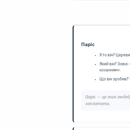
Паріс
Хто він? Цареви
Який він? Зовні
коханням».
Що він зробив? 
Паріс — це тип людей,
заплатити.