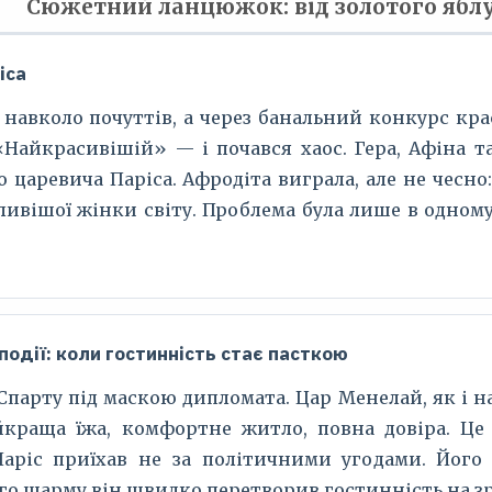
Сюжетний ланцюжок: від золотого яблу
іса
 навколо почуттів, а через банальний конкурс кра
«Найкрасивішій» — і почався хаос. Гера, Афіна т
 царевича Паріса. Афродіта виграла, але не чесно
ивішої жінки світу. Проблема була лише в одном
події: коли гостинність стає пасткою
Спарту під маскою дипломата. Цар Менелай, як і 
йкраща їжа, комфортне житло, повна довіра. Ц
Паріс приїхав не за політичними угодами. Його
го шарму він швидко перетворив гостинність на зр