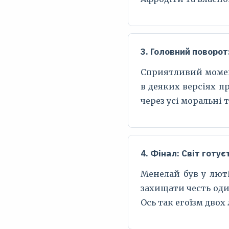
3. Головний поворот
Сприятливий момент
в деяких версіях п
через усі моральні 
4. Фінал: Світ готує
Менелай був у люті
захищати честь оди
Ось так егоїзм двох