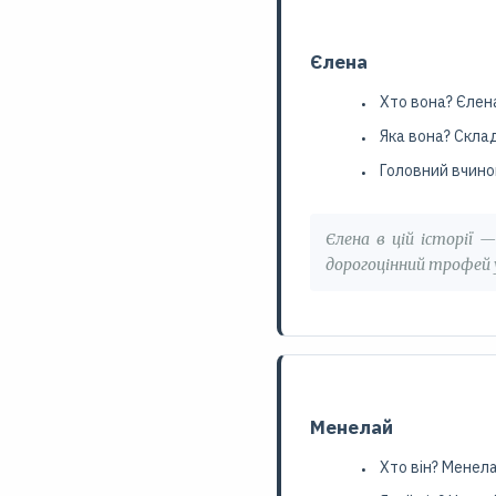
Єлена
Хто вона? Єлен
Яка вона? Склад
Головний вчинок
Єлена в цій історії
дорогоцінний трофей у
Менелай
Хто він? Менела