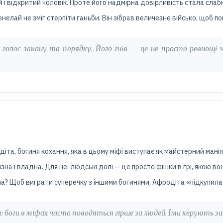
й і відкритий чоловік. Проте його надмірна довірливість стала слабк
енелай не зміг стерпіти ганьби. Він зібрав величезне військо, щоб 
голос закону та порядку. Його гнів — це не просто ревнощі ч
іта, богиня кохання, яка в цьому міфі виступає як майстерний мані
зна і владна. Для неї людські долі — це просто фішки в грі, якою 
а? Щоб виграти суперечку з іншими богинями, Афродіта «підкупила»
 боги в міфах часто поводяться гірше за людей. Їми керують за