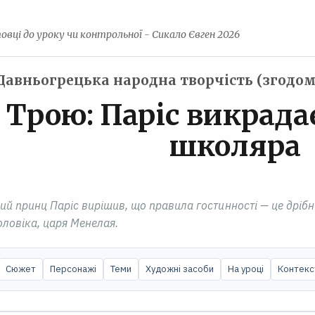
овці до уроку чи контрольної - Сикало Євген 2026
Давньогрецька народна творчість (згодо
 Трою: Паріс викрада
школяра
ький принц Паріс вирішив, що правила гостинності — це дріб
чоловіка, царя Менелая.
Сюжет
Персонажі
Теми
Художні засоби
На уроці
Контекс