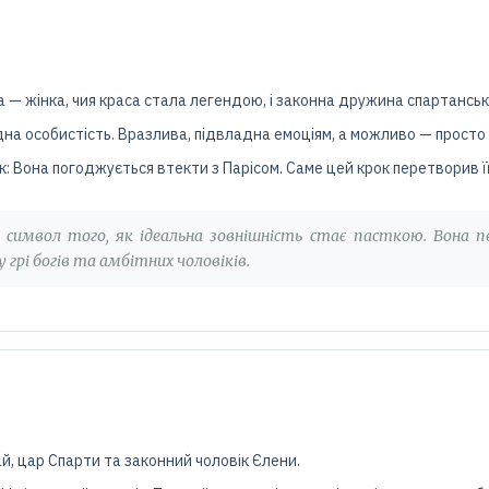
а — жінка, чия краса стала легендою, і законна дружина спартансь
на особистість. Вразлива, підвладна емоціям, а можливо — просто і
: Вона погоджується втекти з Парісом. Саме цей крок перетворив ї
 — символ того, як ідеальна зовнішність стає пасткою. Вона
 грі богів та амбітних чоловіків.
й, цар Спарти та законний чоловік Єлени.