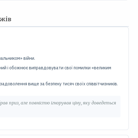
ажів
пальником» війни.
тичний і обожнює виправдовувати свої помилки «великим
задоволення вище за безпеку тисяч своїх співвітчизників.
брав приз, але повністю ігнорував ціну, яку доведеться