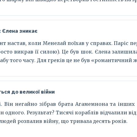
: Єлена зникає
 настав, коли Менелай поїхав у справах. Паріс пе
росто викрав її силою). Це був шок. Єлена залишил
табу того часу. Для греків це не був «романтичний 
ться до великої війни
. Він негайно зібрав брата Агамемнона та інших 
н одного. Результат? Тисячі кораблів відчалили ві
 людей розпалив війну, що тривала десять років.