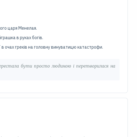
кого царя Менелая.
грашка в руках богів.
ї в очах греків на головну винуватицю катастрофи.
 перестала бути просто людиною і перетворилася на