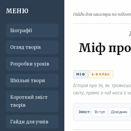
МЕНЮ
Гайди для школяра по підгот
Біографії
Міф про
Огляд творів
Розробки уроків
МІФ
6-8 КЛАС
Шкільні твори
Історія про те, як троянс
світу, прямо з-під носа її 
Короткий зміст
творів
Зміст:
Вступ
Довідник
Гайди для учнів