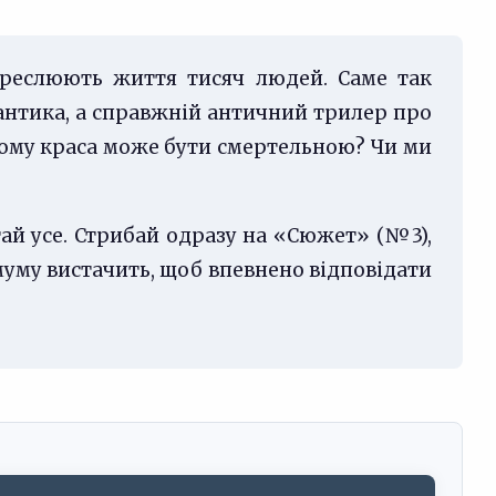
креслюють життя тисяч людей. Саме так
мантика, а справжній античний трилер про
 Чому краса може бути смертельною? Чи ми
тай усе. Стрибай одразу на «Сюжет» (№3),
імуму вистачить, щоб впевнено відповідати