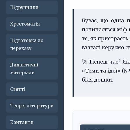
Підручники
Буває, що одна 
Хрестоматія
починається міф 
те, як пристраст
Підготовка до
взагалі керуємо 
переказу
🚀 Тіснеш час? Я
Дидактичні
«Теми та ідеї» (№
матеріали
біля дошки.
Статті
Теорія літератури
Контакти