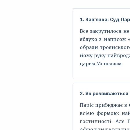
1. Зав'язка: Суд Пар
Все закрутилося не
яблуко з написом 
обрали троянського
йому руку найвродл
царем Менелаєм.
2. Як розвиваються 
Паріс приїжджає в 
всією формою: на
гостинності. Але 
Афродіти та власно