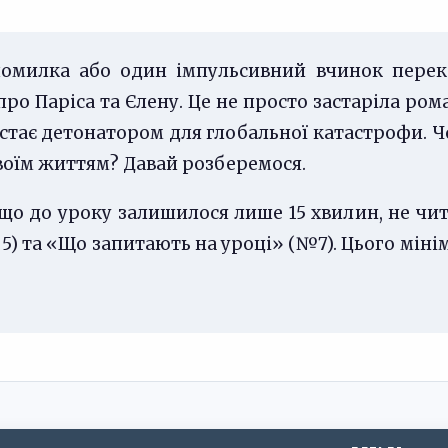
помилка або один імпульсивний вчинок пере
про Паріса та Єлену. Це не просто застаріла ро
ь стає детонатором для глобальної катастрофи.
своїм життям? Давай розберемося.
кщо до уроку залишилося лише 15 хвилин, не чи
5) та «Що запитають на уроці» (№7). Цього мін