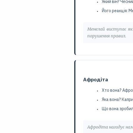
Який він? Чесни
Його реакція: М
Менелай виступає як 
порушення правил.
Афродіта
Хто вона? Афрод
Яка вона? Капри
Що вона зробил
Афродіта нагадує нам: