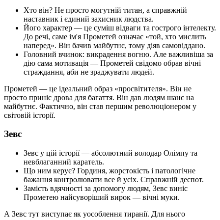
Хто він? Не просто могутній титан, а справжній
наставник і єдиний захисник людства.
Його характер — це суміш відваги та гострого інтелекту.
До речі, саме ім'я Прометей означає «той, хто мислить
наперед». Він бачив майбутнє, тому діяв самовіддано.
Головний вчинок: викрадення вогню. Але важливіша за
дію сама мотивація — Прометей свідомо обрав вічні
страждання, аби не зраджувати людей.
Прометей — це ідеальний образ «просвітителя». Він не
просто приніс дрова для багаття. Він дав людям шанс на
майбутнє. Фактично, він став першим революціонером у
світовій історії.
Зевс
Зевс у цій історії — абсолютний володар Олімпу та
невблаганний каратель.
Що ним керує? Гординя, жорстокість і патологічне
бажання контролювати все й усіх. Справжній деспот.
Замість вдячності за допомогу людям, Зевс виніс
Прометею найсуворіший вирок — вічні муки.
А Зевс тут виступає як уособлення тиранії. Для нього