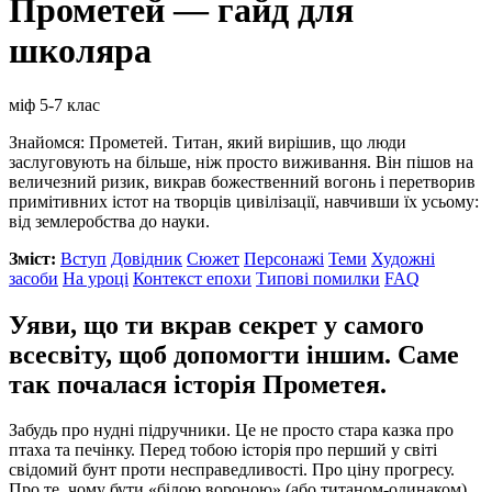
Прометей — гайд для
школяра
міф
5-7 клас
Знайомся: Прометей. Титан, який вирішив, що люди
заслуговують на більше, ніж просто виживання. Він пішов на
величезний ризик, викрав божественний вогонь і перетворив
примітивних істот на творців цивілізації, навчивши їх усьому:
від землеробства до науки.
Зміст:
Вступ
Довідник
Сюжет
Персонажі
Теми
Художні
засоби
На уроці
Контекст епохи
Типові помилки
FAQ
Уяви, що ти вкрав секрет у самого
всесвіту, щоб допомогти іншим. Саме
так почалася історія Прометея.
Забудь про нудні підручники. Це не просто стара казка про
птаха та печінку. Перед тобою історія про перший у світі
свідомий бунт проти несправедливості. Про ціну прогресу.
Про те, чому бути «білою вороною» (або титаном-одинаком)