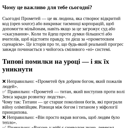
Чому це важливо для тебе сьогодні?
Сьогодні Прометей — це як людина, яка створює відкритий
код (open source) або викриває таємниці корпорацій, щоб
допомогти мільйонам, навіть якщо за це загрожує суд або
«скасування». Коли ти йдеш проти думки більшості або
вчителів, щоб відстояти правду, ти дієш за «прометеєвим
сценарієм». Це історія про те, що будь-який реальний прогрес
завжди починається з чийогось сміливого «ні» системі.
Типові помилки на уроці — і як їх
уникнути
❌ Неправильно: «Прометей був добрим богом, який пожалів
людей».
✅ Правильно: «Прометей — титан, який виступив проти волі
Зевса заради розвитку людства».
Чому так: Титани — це старше покоління богів, які програли
війну олімпійцям. Різниця між богом і титаном у міфології
принципова.
❌ Неправильно: «Він просто вкрав вогонь, щоб людям було
тепло».
✅ Правильно: «Вогонь у міфі є символом знань, ремесел,