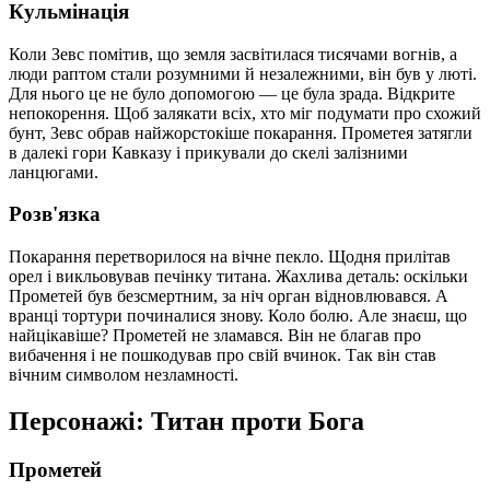
Кульмінація
Коли Зевс помітив, що земля засвітилася тисячами вогнів, а
люди раптом стали розумними й незалежними, він був у люті.
Для нього це не було допомогою — це була зрада. Відкрите
непокорення. Щоб залякати всіх, хто міг подумати про схожий
бунт, Зевс обрав найжорстокіше покарання. Прометея затягли
в далекі гори Кавказу і прикували до скелі залізними
ланцюгами.
Розв'язка
Покарання перетворилося на вічне пекло. Щодня прилітав
орел і викльовував печінку титана. Жахлива деталь: оскільки
Прометей був безсмертним, за ніч орган відновлювався. А
вранці тортури починалися знову. Коло болю. Але знаєш, що
найцікавіше? Прометей не зламався. Він не благав про
вибачення і не пошкодував про свій вчинок. Так він став
вічним символом незламності.
Персонажі: Титан проти Бога
Прометей