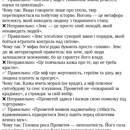
науки та цивілізації».
Чому так: Якщо говорити лише про тепло, твір
перетворюється на побутову історію. Вогонь — це метафора
інтелекту, який виводить людину з тваринного стану.
❌ Неправильно: «Зевс — це просто злий лиходій, який
ненавидить людей».
✅ Правильно: «Зевс уособлює суворий закон і порядок, який
боїться втратити контроль над світом».
Чому так: У міфах боги рідко бувають просто «злими». Зевс
діє як авторитарний правитель: він хоче, щоб люди
залишалися залежними, бо це гарантує його владу.
❌ Неправильно: «Це повчальна казка про те, що не треба
красти».
✅ Правильно: «Це міф про жертовність, героїзм та ціну, яку
людина платить за прогрес».
Чому так: Казка вчить моралі (не кради), а міф пояснює
світобудову та сенс існування. Прометей не «покараний за
крадіжку», а страждає за свій вибір.
❌ Неправильно: «Прометей здався і визнав свою помилку під
тортурами».
✅ Правильно: «Прометей виявив надзвичайну стійкість,
відмовившись підкоритися Зевсу навіть перед обличчям
вічних мук».
Чому так: Головна риса Прометея — непохитність. Його сила