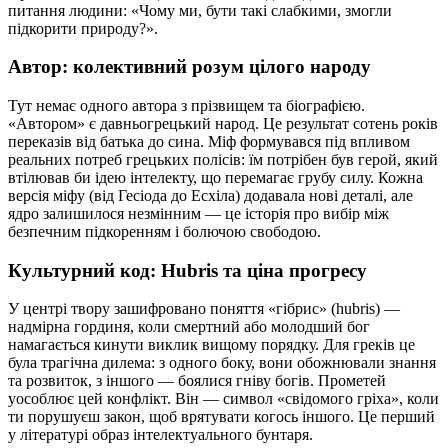
питання людини: «Чому ми, бути такі слабкими, змогли
підкорити природу?».
Автор: колективний розум цілого народу
Тут немає одного автора з прізвищем та біографією.
«Автором» є давньогрецький народ. Це результат сотень років
переказів від батька до сина. Міф формувався під впливом
реальних потреб грецьких полісів: їм потрібен був герой, який
втілював би ідею інтелекту, що перемагає грубу силу. Кожна
версія міфу (від Гесіода до Есхіла) додавала нові деталі, але
ядро залишилося незмінним — це історія про вибір між
безпечним підкоренням і болючою свободою.
Культурний код: Hubris та ціна прогресу
У центрі твору зашифровано поняття «гібрис» (hubris) —
надмірна гординя, коли смертний або молодший бог
намагається кинути виклик вищому порядку. Для греків це
була трагічна дилема: з одного боку, вони обожнювали знання
та розвиток, з іншого — боялися гніву богів. Прометей
уособлює цей конфлікт. Він — символ «свідомого гріха», коли
ти порушуєш закон, щоб врятувати когось іншого. Це перший
у літературі образ інтелектуального бунтаря.