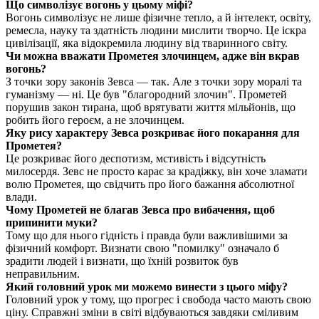
Що символізує вогонь у цьому міфі?
Вогонь символізує не лише фізичне тепло, а й інтелект, освіту,
ремесла, науку та здатність людини мислити творчо. Це іскра
цивілізації, яка відокремила людину від тваринного світу.
Чи можна вважати Прометея злочинцем, адже він вкрав
вогонь?
З точки зору законів Зевса — так. Але з точки зору моралі та
гуманізму — ні. Це був "благородний злочин". Прометей
порушив закон тирана, щоб врятувати життя мільйонів, що
робить його героєм, а не злочинцем.
Яку рису характеру Зевса розкриває його покарання для
Прометея?
Це розкриває його деспотизм, мстивість і відсутність
милосердя. Зевс не просто карає за крадіжку, він хоче зламати
волю Прометея, що свідчить про його бажання абсолютної
влади.
Чому Прометей не благав Зевса про вибачення, щоб
припинити муки?
Тому що для нього гідність і правда були важливішими за
фізичний комфорт. Визнати свою "помилку" означало б
зрадити людей і визнати, що їхній розвиток був
неправильним.
Який головний урок ми можемо винести з цього міфу?
Головний урок у тому, що прогрес і свобода часто мають свою
ціну. Справжні зміни в світі відбуваються завдяки сміливим