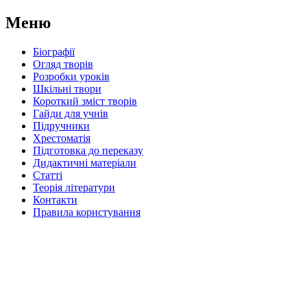
Меню
Біографії
Огляд творів
Розробки уроків
Шкільні твори
Короткий зміст творів
Гайди для учнів
Підручники
Хрестоматія
Підготовка до переказу
Дидактичні матеріали
Статті
Теорія літератури
Контакти
Правила користування