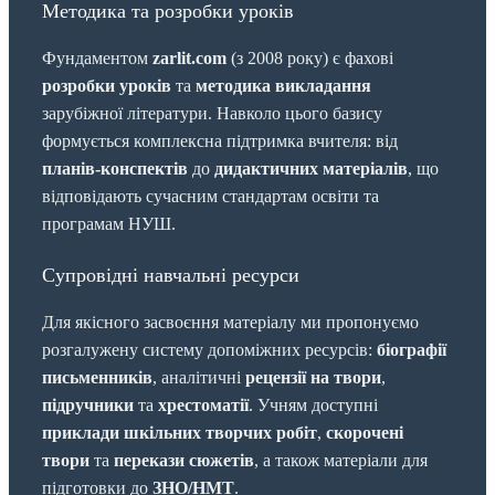
Методика та розробки уроків
Фундаментом
zarlit.com
(з 2008 року) є фахові
розробки уроків
та
методика викладання
зарубіжної літератури. Навколо цього базису
формується комплексна підтримка вчителя: від
планів-конспектів
до
дидактичних матеріалів
, що
відповідають сучасним стандартам освіти та
програмам НУШ.
Супровідні навчальні ресурси
Для якісного засвоєння матеріалу ми пропонуємо
розгалужену систему допоміжних ресурсів:
біографії
письменників
, аналітичні
рецензії на твори
,
підручники
та
хрестоматії
. Учням доступні
приклади шкільних творчих робіт
,
скорочені
твори
та
перекази сюжетів
, а також матеріали для
підготовки до
ЗНО/НМТ
.