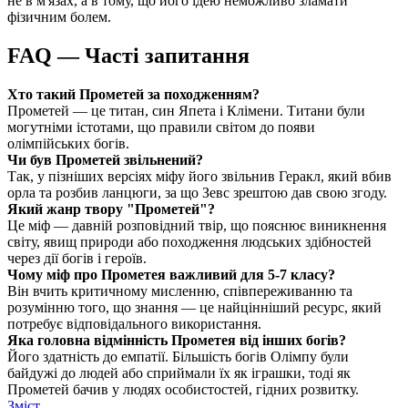
не в м'язах, а в тому, що його ідею неможливо зламати
фізичним болем.
FAQ — Часті запитання
Хто такий Прометей за походженням?
Прометей — це титан, син Япета і Клімени. Титани були
могутніми істотами, що правили світом до появи
олімпійських богів.
Чи був Прометей звільнений?
Так, у пізніших версіях міфу його звільнив Геракл, який вбив
орла та розбив ланцюги, за що Зевс зрештою дав свою згоду.
Який жанр твору "Прометей"?
Це міф — давній розповідний твір, що пояснює виникнення
світу, явищ природи або походження людських здібностей
через дії богів і героїв.
Чому міф про Прометея важливий для 5-7 класу?
Він вчить критичному мисленню, співпереживанню та
розумінню того, що знання — це найцінніший ресурс, який
потребує відповідального використання.
Яка головна відмінність Прометея від інших богів?
Його здатність до емпатії. Більшість богів Олімпу були
байдужі до людей або сприймали їх як іграшки, тоді як
Прометей бачив у людях особистостей, гідних розвитку.
Зміст