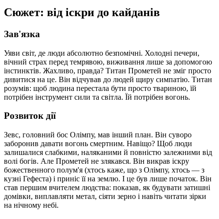
Сюжет: від іскри до кайданів
Зав'язка
Уяви світ, де люди абсолютно безпомічні. Холодні печери,
вічний страх перед темрявою, виживання лише за допомогою
інстинктів. Жахливо, правда? Титан Прометей не зміг просто
дивитися на це. Він відчував до людей щиру симпатію. Титан
розумів: щоб людина перестала бути просто твариною, їй
потрібен інструмент сили та світла. Їй потрібен вогонь.
Розвиток дії
Зевс, головний бос Олімпу, мав інший план. Він суворо
заборонив давати вогонь смертним. Навіщо? Щоб люди
залишалися слабкими, наляканими й повністю залежними від
волі богів. Але Прометей не злякався. Він викрав іскру
божественного полум'я (хтось каже, що з Олімпу, хтось — з
кузні Гефеста) і приніс її на землю. І це був лише початок. Він
став першим вчителем людства: показав, як будувати затишні
домівки, виплавляти метал, сіяти зерно і навіть читати зірки
на нічному небі.