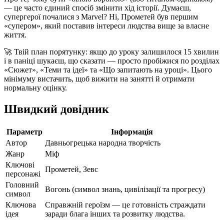
— це часто єдиний спосіб змінити хід історії. Думаєш,
супергерої почалися з Marvel? Ні, Прометей був першим
«супером», який поставив інтереси людства вище за власне
життя.
🚀 Твій план порятунку: якщо до уроку залишилося 15 хвилин
і в паніці шукаєш, що сказати — просто пробіжися по розділах
«Сюжет», «Теми та ідеї» та «Що запитають на уроці». Цього
мінімуму вистачить, щоб вижити на занятті й отримати
нормальну оцінку.
Швидкий довідник
Параметр
Інформація
Автор
Давньогрецька народна творчість
Жанр
Міф
Ключові
Прометей, Зевс
персонажі
Головний
Вогонь (символ знань, цивілізації та прогресу)
символ
Ключова
Справжній героїзм — це готовність страждати
ідея
заради блага інших та розвитку людства.