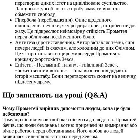
перетворив диких істот на цивілізоване суспільство.
Ланцюги ж уособлюють спробу зламати волю та
обмежити свободу.
Гіпербола (перебільшення). Опис щоденного
відновлення печінки, яку роздирає орел, потрібен не для
жаху. Це підкреслює неймовірну стійкість Прометея
перед обличчям нескінченного болю.
Антитеза (протиставлення). Автор зіставляє темні, сирі
печери людей із сяючим, але холодним до них Олімпом.
Це як протиставити щире милосердя Прометея та
крижану жорстокість Зевса.
Епітети. «Незламний титан», «гнівливий Зевс»,
«божественний вогонь» — такі визначення додають
історії масштабу. Вони перетворюють сюжет на величну,
піднесену драму.
Що запитають на уроці (Q&A)
Чому Прометей вирішив допомогти людям, хоча це було
небезпечно?
Тому що він відчував глибоке співчуття до людства. Прометей
бачив, що люди без знань і вогню приречені на вимирання або
вічне рабство перед обставинами. Його любов до людей
виявилася сильнішою за страх перед Зевсом.