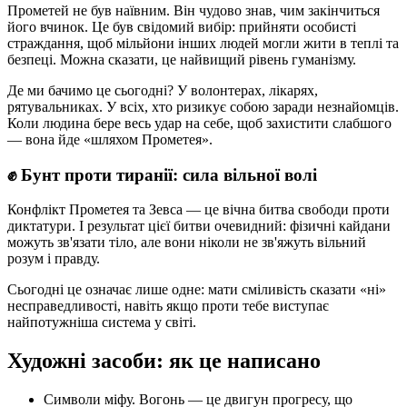
Прометей не був наївним. Він чудово знав, чим закінчиться
його вчинок. Це був свідомий вибір: прийняти особисті
страждання, щоб мільйони інших людей могли жити в теплі та
безпеці. Можна сказати, це найвищий рівень гуманізму.
Де ми бачимо це сьогодні? У волонтерах, лікарях,
рятувальниках. У всіх, хто ризикує собою заради незнайомців.
Коли людина бере весь удар на себе, щоб захистити слабшого
— вона йде «шляхом Прометея».
✊ Бунт проти тиранії: сила вільної волі
Конфлікт Прометея та Зевса — це вічна битва свободи проти
диктатури. І результат цієї битви очевидний: фізичні кайдани
можуть зв'язати тіло, але вони ніколи не зв'яжуть вільний
розум і правду.
Сьогодні це означає лише одне: мати сміливість сказати «ні»
несправедливості, навіть якщо проти тебе виступає
найпотужніша система у світі.
Художні засоби: як це написано
Символи міфу. Вогонь — це двигун прогресу, що