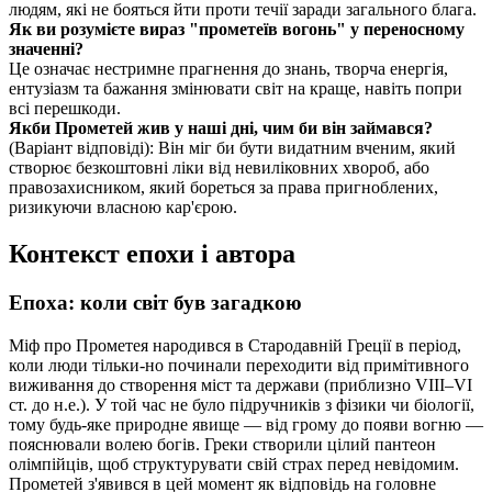
людям, які не бояться йти проти течії заради загального блага.
Як ви розумієте вираз "прометеїв вогонь" у переносному
значенні?
Це означає нестримне прагнення до знань, творча енергія,
ентузіазм та бажання змінювати світ на краще, навіть попри
всі перешкоди.
Якби Прометей жив у наші дні, чим би він займався?
(Варіант відповіді): Він міг би бути видатним вченим, який
створює безкоштовні ліки від невиліковних хвороб, або
правозахисником, який бореться за права пригноблених,
ризикуючи власною кар'єрою.
Контекст епохи і автора
Епоха: коли світ був загадкою
Міф про Прометея народився в Стародавній Греції в період,
коли люди тільки-но починали переходити від примітивного
виживання до створення міст та держави (приблизно VIII–VI
ст. до н.е.). У той час не було підручників з фізики чи біології,
тому будь-яке природне явище — від грому до появи вогню —
пояснювали волею богів. Греки створили цілий пантеон
олімпійців, щоб структурувати свій страх перед невідомим.
Прометей з'явився в цей момент як відповідь на головне