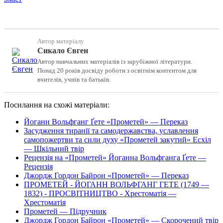
Автор матеріалу
Сикало Євген
Автор навчальних матеріалів із зарубіжної літератури.
Понад 20 років досвіду роботи з освітнім контентом для
вчителів, учнів та батьків.
Посилання на схожі матеріали:
Йоганн Вольфганг Ґете «Прометей» — Переказ
Засудження тиранії та самодержавства, уславлення
самопожертви та сили духу «Прометей закутий» Есхіл
— Шкільний твір
Рецензія на «Прометей» Йоганна Вольфганга Ґете —
Рецензія
Джордж Гордон Байрон «Прометей» — Переказ
ПРОМЕТЕЙ - ЙОГАНН ВОЛЬФГАНГ ГЕТЕ (1749 —
1832) - ПРОСВІТНИЦТВО - Хрестоматія —
Хрестоматія
Прометей — Підручник
Джордж Гордон Байрон «Прометей» — Скорочений твір