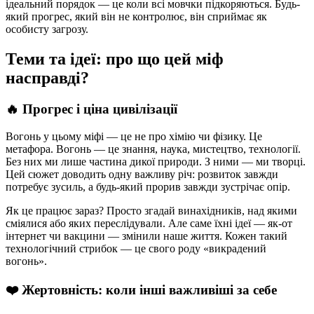
ідеальний порядок — це коли всі мовчки підкоряються. Будь-
який прогрес, який він не контролює, він сприймає як
особисту загрозу.
Теми та ідеї: про що цей міф
насправді?
🔥 Прогрес і ціна цивілізації
Вогонь у цьому міфі — це не про хімію чи фізику. Це
метафора. Вогонь — це знання, наука, мистецтво, технології.
Без них ми лише частина дикої природи. З ними — ми творці.
Цей сюжет доводить одну важливу річ: розвиток завжди
потребує зусиль, а будь-який прорив завжди зустрічає опір.
Як це працює зараз? Просто згадай винахідників, над якими
сміялися або яких переслідували. Але саме їхні ідеї — як-от
інтернет чи вакцини — змінили наше життя. Кожен такий
технологічний стрибок — це свого роду «викрадений
вогонь».
❤️ Жертовність: коли інші важливіші за себе