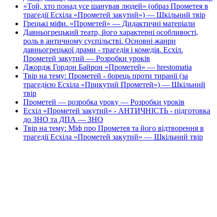
«Той, хто понад усе шанував людей» (образ Прометея в
трагедії Есхіла «Прометей закутий») — Шкільний твір
Грецькі міфи. «Прометей» — Дидактичні матеріали
Давньогрецький театр, його характерні особливості,
роль в античному суспільстві. Основні жанри
давньогрецької драми - трагедія і комедія. Есхіл.
Прометей закутий — Розробки уроків
Джордж Гордон Байрон «Прометей» — hrestomatia
Твір на тему: Прометей - борець проти тиранії (за
трагедією Есхіла «Прикутий Прометей») — Шкільний
твір
Прометей — розробка уроку — Розробки уроків
Есхіл «Прометей закутий» - АНТИЧНІСТЬ - підготовка
до ЗНО та ДПА — ЗНО
Твір на тему: Міф про Прометея та його відтворення в
трагедії Есхіла «Прометей закутий» — Шкільний твір