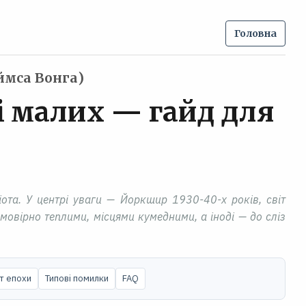
Головна
ймса Вонга)
і малих — гайд для
ота. У центрі уваги — Йоркшир 1930-40-х років, світ
ймовірно теплими, місцями кумедними, а іноді — до сліз
т епохи
Типові помилки
FAQ