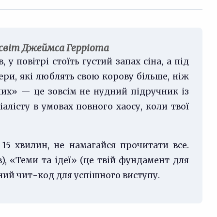
сесвіт Джеймса Герріота
у повітрі стоїть густий запах сіна, а під
ри, які люблять свою корову більше, ніж
лих» — це зовсім не нудний підручник із
лісту в умовах повного хаосу, коли твої
15 хвилин, не намагайся прочитати все.
), «Теми та ідеї» (це твій фундамент для
ьний чит-код для успішного виступу.