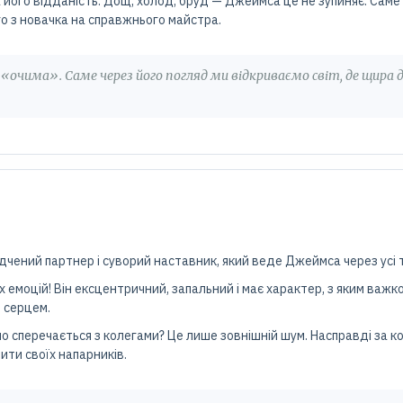
 його відданість. Дощ, холод, бруд — Джеймса це не зупиняє. Саме 
о з новачка на справжнього майстра.
очима». Саме через його погляд ми відкриваємо світ, де щира 
дчений партнер і суворий наставник, який веде Джеймса через усі 
 емоцій! Він ексцентричний, запальний і має характер, з яким важк
м серцем.
но сперечається з колегами? Це лише зовнішній шум. Насправді за к
ити своїх напарників.