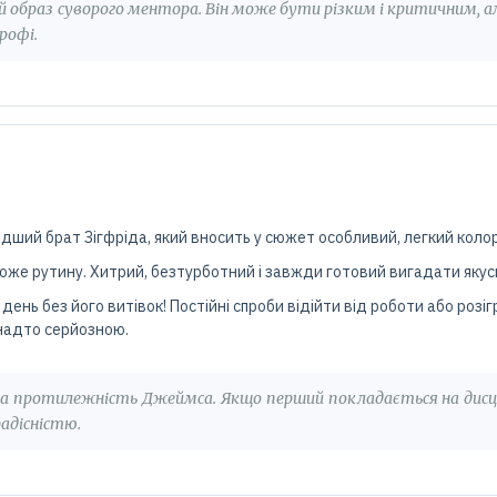
ий образ суворого ментора. Він може бути різким і критичним,
рофі.
дший брат Зігфріда, який вносить у сюжет особливий, легкий коло
 може рутину. Хитрий, безтурботний і завжди готовий вигадати яку
день без його витівок! Постійні спроби відійти від роботи або розіг
анадто серйозною.
а протилежність Джеймса. Якщо перший покладається на дисци
дісністю.