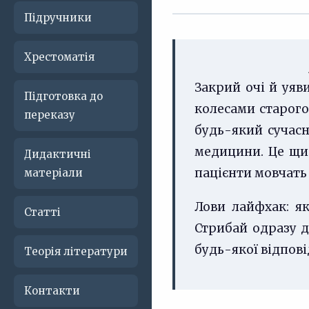
Підручники
Хрестоматія
Закрий очі й уяви
Підготовка до
колесами старого
переказу
будь-який сучасн
медицини. Це щир
Дидактичні
пацієнти мовчать 
матеріали
Лови лайфхак: я
Статті
Стрибай одразу д
будь-якої відпові
Теорія літератури
Контакти