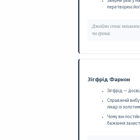
Зверни увагу на
перетворює йог
Джеймс стає нашими «
чи гроші.
Зігфрід Фарнон
Зігфрід — досві
Справжній вибух
лікар із золоти
Чому він постій
бажання захист