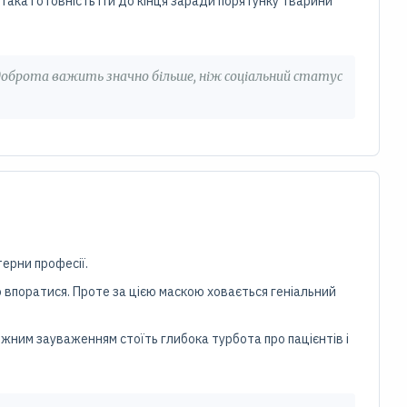
така готовність іти до кінця заради порятунку тварини
доброта важить значно більше, ніж соціальний статус
терни професії.
о впоратися. Проте за цією маскою ховається геніальний
ожним зауваженням стоїть глибока турбота про пацієнтів і