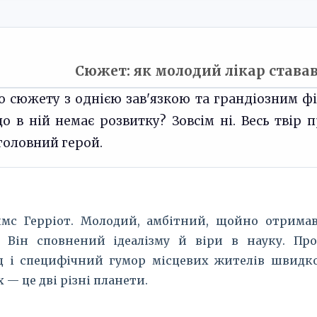
Сюжет: як молодий лікар става
о сюжету з однією зав'язкою та грандіозним фі
що в ній немає розвитку? Зовсім ні. Весь твір
 головний герой.
мс Герріот. Молодий, амбітний, щойно отримав
. Він сповнений ідеалізму й віри в науку. Прот
 і специфічний гумор місцевих жителів швидко 
— це дві різні планети.