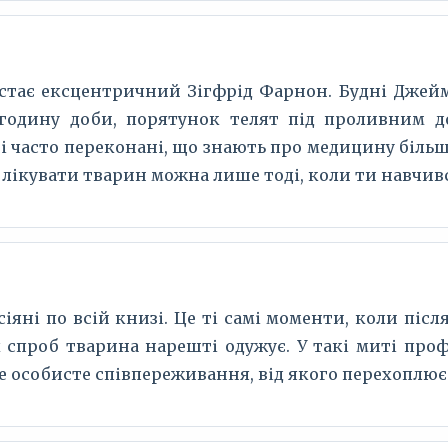
стає ексцентричний Зігфрід Фарнон. Будні Джей
 годину доби, порятунок телят під проливним 
 часто переконані, що знають про медицину більше
 лікувати тварин можна лише тоді, коли ти навчив
зсіяні по всій книзі. Це ті самі моменти, коли пі
 спроб тварина нарешті одужує. У такі миті про
е особисте співпереживання, від якого перехоплює