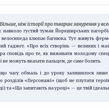
Більше, ніж історії про тварин: занурення у в
: навколо густий туман Йоркширських пагорбів, 
 велосипеда хлюпає багнюка. Тут живуть ферме
ий гаджет. «Про всіх створінь — великих і ма
а сповідь про те, як виживати молодому спеціа
і не можуть вказати пальцем, де саме болить.
кщо часу обмаль і до уроку залишилося лише 
о розділів «Персонажі» (щоб не плутати героїв
ді) та «Що запитають на уроці» — це твій ідеал