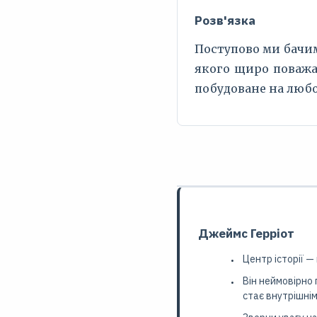
Розв'язка
Поступово ми бачим
якого щиро поважає
побудоване на любов
Джеймс Герріот
Центр історії —
Він неймовірно 
стає внутрішнім