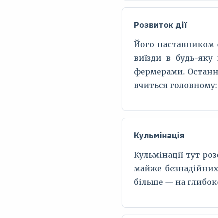
Розвиток дії
Його наставником 
виїзди в будь-яку
фермерами. Останні
вчиться головному:
Кульмінація
Кульмінації тут ро
майже безнадійних
більше — на глибок