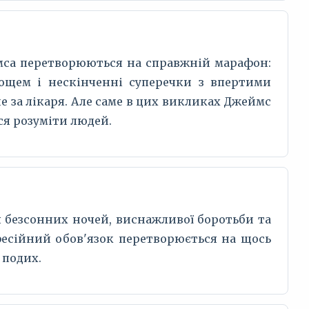
мса перетворюються на справжній марафон:
дощем і нескінченні суперечки з впертими
 за лікаря. Але саме в цих викликах Джеймс
ся розуміти людей.
сля безсонних ночей, виснажливої боротьби та
фесійний обов'язок перетворюється на щось
 подих.