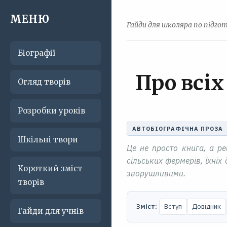
МЕНЮ
Гайди для школяра по підгот
Біографії
Про всіх
Огляд творів
Розробки уроків
АВТОБІОГРАФІЧНА ПРОЗА
Шкільні твори
Це не просто книга, а р
сільських фермерів, їхніх
Короткий зміст
зворушливими.
творів
Зміст:
Вступ
Довідник
Гайди для учнів