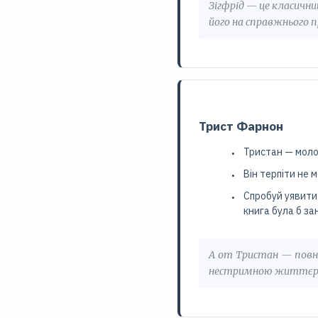
Зігфрід — це класичн
його на справжнього п
Трист Фарнон
Тристан — моло
Він терпіти не
Спробуй уявити 
книга була б з
А от Тристан — повн
нестримною життєра