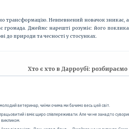
о трансформацію. Невпевнений новачок зникає, а н
 громада. Джеймс нарешті розуміє: його покликан
і до природи та чесності у стосунках.
Хто є хто в Дарроубі: розбираєм
 молодий ветеринар, чиїми очима ми бачимо весь цей світ.
працьовитий і вміє щиро співпереживати. Але чи не занадто суворий
 викликом.