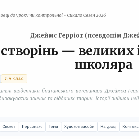
овці до уроку чи контрольної - Сикало Євген 2026
Джеймс Герріот (псевдонім Дже
 створінь — великих 
школяра
7-9 КЛАС
еальні щоденники британського ветеринара Джеймса Геррі
 дивакуватих звичок та відданих тварин. Історії вийшли не
Сюжет
Персонажі
Теми
Художні засоби
На уроці
Контекс