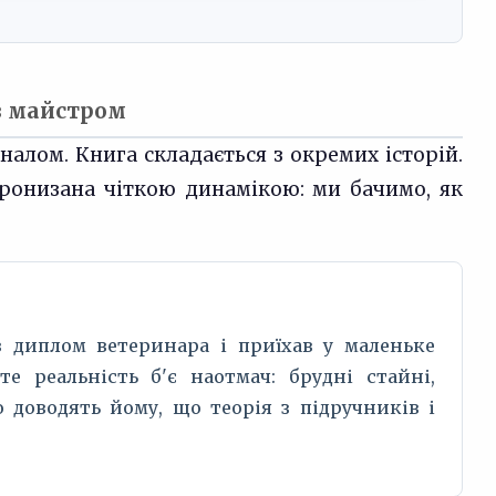
в майстром
налом. Книга складається з окремих історій.
 пронизана чіткою динамікою: ми бачимо, як
 диплом ветеринара і приїхав у маленьке
е реальність б'є наотмач: брудні стайні,
доводять йому, що теорія з підручників і