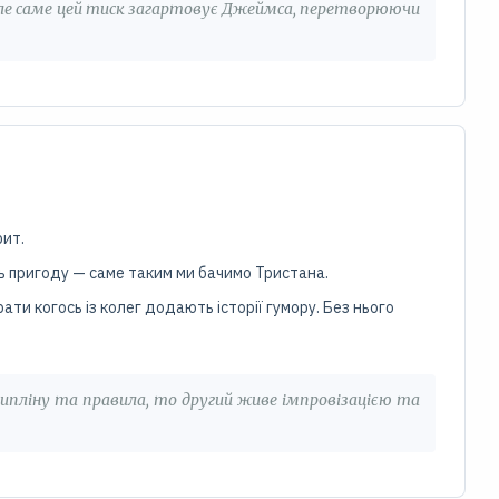
 але саме цей тиск загартовує Джеймса, перетворюючи
рит.
сь пригоду — саме таким ми бачимо Тристана.
рати когось із колег додають історії гумору. Без нього
пліну та правила, то другий живе імпровізацією та