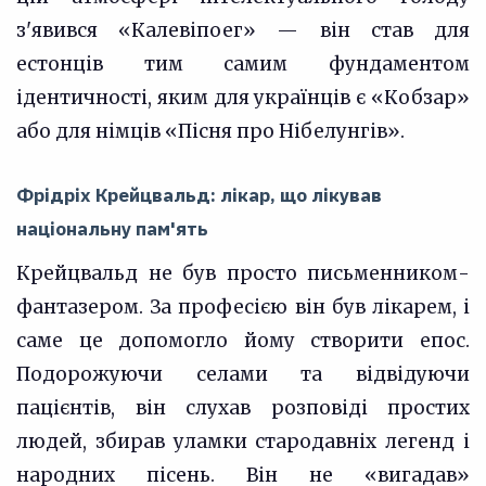
з'явився «Калевіпоег» — він став для
естонців тим самим фундаментом
ідентичності, яким для українців є «Кобзар»
або для німців «Пісня про Нібелунгів».
Фрідріх Крейцвальд: лікар, що лікував
національну пам'ять
Крейцвальд не був просто письменником-
фантазером. За професією він був лікарем, і
саме це допомогло йому створити епос.
Подорожуючи селами та відвідуючи
пацієнтів, він слухав розповіді простих
людей, збирав уламки стародавніх легенд і
народних пісень. Він не «вигадав»