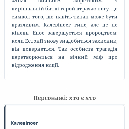
Фінал виявився жорстоким. У
вирішальній битві герой втрачає ногу. Це
символ того, що навіть титан може бути
вразливим. Калевіпоег гине, але це не
кінець. Епос завершується пророцтвом:
коли Естонії знову знадобиться захисник,
він повернеться. Так особиста трагедія
перетворюється на вічний міф про
відродження нації.
Персонажі: хто є хто
Калевіпоег