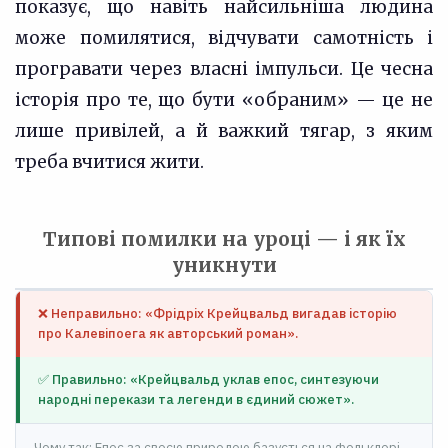
показує, що навіть найсильніша людина
може помилятися, відчувати самотність і
програвати через власні імпульси. Це чесна
історія про те, що бути «обраним» — це не
лише привілей, а й важкий тягар, з яким
треба вчитися жити.
Типові помилки на уроці — і як їх
уникнути
❌ Неправильно: «Фрідріх Крейцвальд вигадав історію
про Калевіпоега як авторський роман».
✅ Правильно: «Крейцвальд уклав епос, синтезуючи
народні перекази та легенди в єдиний сюжет».
Чому так: Епос за своєю природою базується на фольклорі.