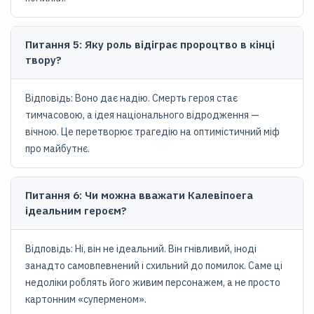
Питання 5: Яку роль відіграє пророцтво в кінці
твору?
Відповідь: Воно дає надію. Смерть героя стає
тимчасовою, а ідея національного відродження —
вічною. Це перетворює трагедію на оптимістичний міф
про майбутнє.
Питання 6: Чи можна вважати Калевіпоега
ідеальним героєм?
Відповідь: Ні, він не ідеальний. Він гнівливий, іноді
занадто самовпевнений і схильний до помилок. Саме ці
недоліки роблять його живим персонажем, а не просто
картонним «суперменом».