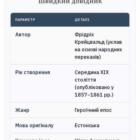
Швидкий довідник
ПАРАМЕТР
ДЕТАЛІ
Автор
Фрідріх
Крейцвальд (уклав
на основі народних
переказів)
Рік створення
Середина XIX
століття
(опубліковано у
1857–1861 рр.)
Жанр
Героїчний епос
Мова оригіналу
Естонська