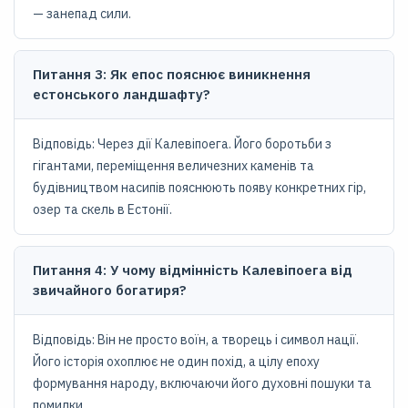
— занепад сили.
Питання 3: Як епос пояснює виникнення
естонського ландшафту?
Відповідь: Через дії Калевіпоега. Його боротьби з
гігантами, переміщення величезних каменів та
будівництвом насипів пояснюють появу конкретних гір,
озер та скель в Естонії.
Питання 4: У чому відмінність Калевіпоега від
звичайного богатиря?
Відповідь: Він не просто воїн, а творець і символ нації.
Його історія охоплює не один похід, а цілу епоху
формування народу, включаючи його духовні пошуки та
помилки.