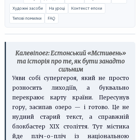
Художні засоби
На уроці
Контекст епохи
Типові помилки
FAQ
Калевіпоег: Естонський «Мстивень»
та історія про те, як бути занадто
сильним
Уяви собі супергероя, який не просто
розносить лиходіїв, а буквально
перекраює карту країни. Пересунув
гору, засипав озеро — і готово. Це не
нудний старий текст, а справжній
блокбастер XIX століття. Тут містика
йде пліч-о-пліч із національною