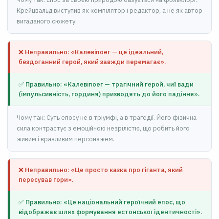
Крейцвальд виступив як компілятор і редактор, а не як автор
вигаданого сюжету.
❌ Неправильно: «Калевіпоег — це ідеальний,
бездоганний герой, який завжди перемагає».
✅ Правильно: «Калевіпоег — трагічний герой, чиї вади
(імпульсивність, гординя) призводять до його падіння».
Чому так: Суть епосу не в тріумфі, а в трагедії. Його фізична
сила контрастує з емоційною незрілістю, що робить його
живим і вразливим персонажем.
❌ Неправильно: «Це просто казка про гіганта, який
пересував гори».
✅ Правильно: «Це національний героїчний епос, що
відображає шлях формування естонської ідентичності».