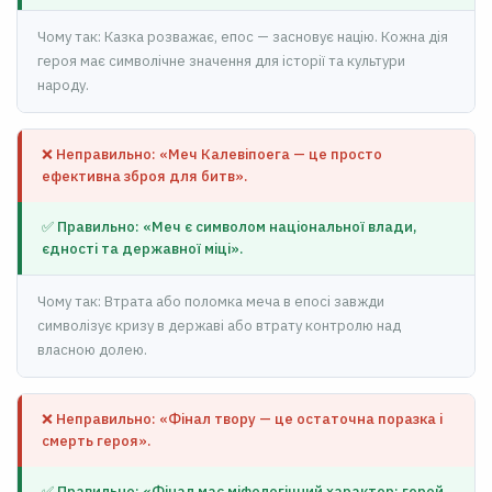
Чому так: Казка розважає, епос — засновує націю. Кожна дія
героя має символічне значення для історії та культури
народу.
❌ Неправильно: «Меч Калевіпоега — це просто
ефективна зброя для битв».
✅ Правильно: «Меч є символом національної влади,
єдності та державної міці».
Чому так: Втрата або поломка меча в епосі завжди
символізує кризу в державі або втрату контролю над
власною долею.
❌ Неправильно: «Фінал твору — це остаточна поразка і
смерть героя».
✅ Правильно: «Фінал має міфологічний характер: герой