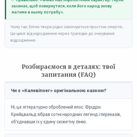
засинає, щоб повернутися, коли його народ знову
матиме в ньому потребу».
Чому так: Епічні твори рідко закінчуються простою смертю.
Це цикл: від народження через трагедію до очікування
відродження.
Розбираємося в деталях: твої
запитання (FAQ)
Чи є «Калевіпоег» оригінальною казкою?
Ні, це літературно оброблений епос. Фрідріх
Крейцвальд зібрав сотні народних легенд і переказів,
об'єднавши їх у єдину сюжетну лінію.