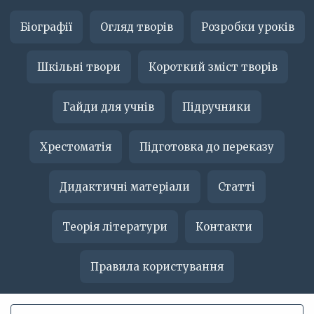
Біографії
Огляд творів
Розробки уроків
Шкільні твори
Короткий зміст творів
Гайди для учнів
Підручники
Хрестоматія
Підготовка до переказу
Дидактичні матеріали
Статті
Теорія літератури
Контакти
Правила користування