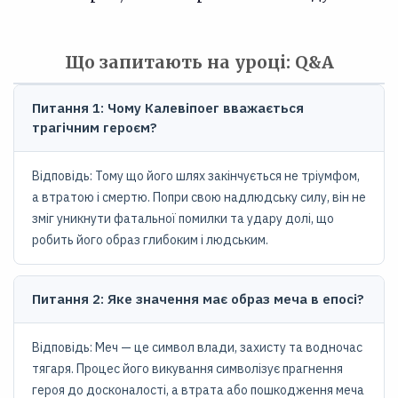
Що запитають на уроці: Q&A
Питання 1: Чому Калевіпоег вважається
трагічним героєм?
Відповідь: Тому що його шлях закінчується не тріумфом,
а втратою і смертю. Попри свою надлюдську силу, він не
зміг уникнути фатальної помилки та удару долі, що
робить його образ глибоким і людським.
Питання 2: Яке значення має образ меча в епосі?
Відповідь: Меч — це символ влади, захисту та водночас
тягаря. Процес його викування символізує прагнення
героя до досконалості, а втрата або пошкодження меча