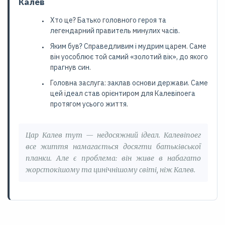
Калев
Хто це? Батько головного героя та
легендарний правитель минулих часів.
Яким був? Справедливим і мудрим царем. Саме
він уособлює той самий «золотий вік», до якого
прагнув син.
Головна заслуга: заклав основи держави. Саме
цей ідеал став орієнтиром для Калевіпоега
протягом усього життя.
Цар Калев тут — недосяжний ідеал. Калевіпоег
все життя намагається досягти батьківської
планки. Але є проблема: він живе в набагато
жорстокішому та цинічнішому світі, ніж Калев.