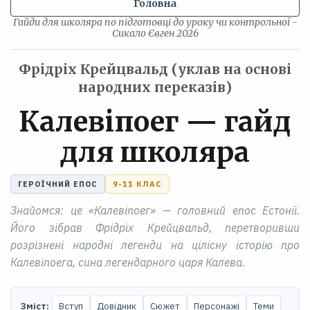
Головна
Гайди для школяра по підготовці до уроку чи контрольної -
Сикало Євген 2026
Фрідріх Крейцвальд (уклав на основі
народних переказів)
Калевіпоег — гайд
для школяра
ГЕРОЇЧНИЙ ЕПОС
9-11 КЛАС
Знайомся: це «Калевіпоег» — головний епос Естонії.
Його зібрав Фрідріх Крейцвальд, перетворивши
розрізнені народні легенди на цілісну історію про
Калевіпоега, сина легендарного царя Калева.
Зміст:
Вступ
Довідник
Сюжет
Персонажі
Теми