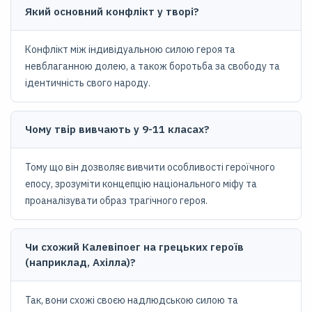
Який основний конфлікт у творі?
Конфлікт між індивідуальною силою героя та
невблаганною долею, а також боротьба за свободу та
ідентичність свого народу.
Чому твір вивчають у 9-11 класах?
Тому що він дозволяє вивчити особливості героїчного
епосу, зрозуміти концепцію національного міфу та
проаналізувати образ трагічного героя.
Чи схожий Калевіпоег на грецьких героїв
(наприклад, Ахілла)?
Так, вони схожі своєю надлюдською силою та