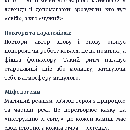
кіно — вони миттєво створюють атмосферу
легенди й допомагають зрозуміти, хто тут
«свій», а хто «чужий».
Повтори та паралелізми
Повтори: автор знову і знову описує
подорожі чи роботу коваля. Це не помилка, а
фішка фольклору. Такий ритм нагадує
стародавній спів або молитву, затягуючи
тебе в атмосферу минулого.
Міфологеми
Магічний реалізм: зв'язок героя з природою
та чарівні речі. Це перетворює казку на
«інструкцію зі світу», де кожен камінь має
свою історію, а кожна річка — легенду.