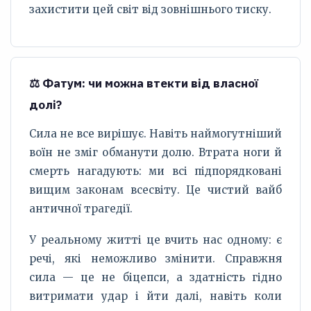
захистити цей світ від зовнішнього тиску.
⚖️ Фатум: чи можна втекти від власної
долі?
Сила не все вирішує. Навіть наймогутніший
воїн не зміг обманути долю. Втрата ноги й
смерть нагадують: ми всі підпорядковані
вищим законам всесвіту. Це чистий вайб
античної трагедії.
У реальному житті це вчить нас одному: є
речі, які неможливо змінити. Справжня
сила — це не біцепси, а здатність гідно
витримати удар і йти далі, навіть коли