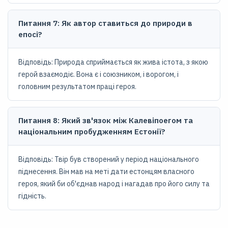
Питання 7: Як автор ставиться до природи в
епосі?
Відповідь: Природа сприймається як жива істота, з якою
герой взаємодіє. Вона є і союзником, і ворогом, і
головним результатом праці героя.
Питання 8: Який зв'язок між Калевіпоегом та
національним пробудженням Естонії?
Відповідь: Твір був створений у період національного
піднесення. Він мав на меті дати естонцям власного
героя, який би об'єднав народ і нагадав про його силу та
гідність.