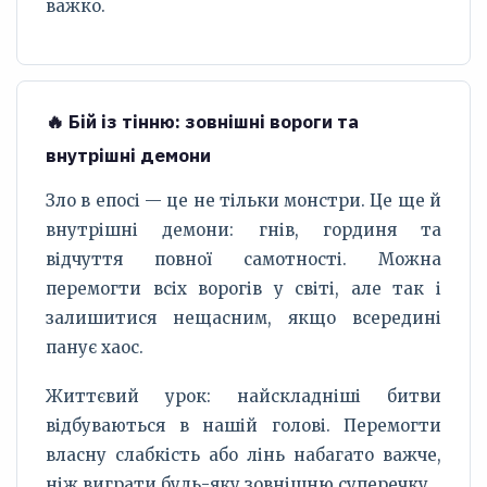
важко.
🔥 Бій із тінню: зовнішні вороги та
внутрішні демони
Зло в епосі — це не тільки монстри. Це ще й
внутрішні демони: гнів, гординя та
відчуття повної самотності. Можна
перемогти всіх ворогів у світі, але так і
залишитися нещасним, якщо всередині
панує хаос.
Життєвий урок: найскладніші битви
відбуваються в нашій голові. Перемогти
власну слабкість або лінь набагато важче,
ніж виграти будь-яку зовнішню суперечку.