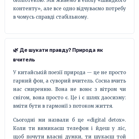
бібліотекою. Ми живемо в епоху «швидкого
контенту», але все одно відчуваємо потребу
в чомусь справді стабільному.
🌿 Де шукати правду? Природа як
вчитель
У китайській поезії природа — це не просто
гарний фон, а суворий вчитель. Сосна вчить
нас смиренню. Вона не воює з вітром чи
снігом, вона просто є. Це і є шлях даосизму:
вміти бути в гармонії з потоком життя.
Сьогодні ми назвали б це «digital detox».
Коли ти вимикаєш телефон і йдеш у ліс,
щоб почути власні думки, ти шукаєш той