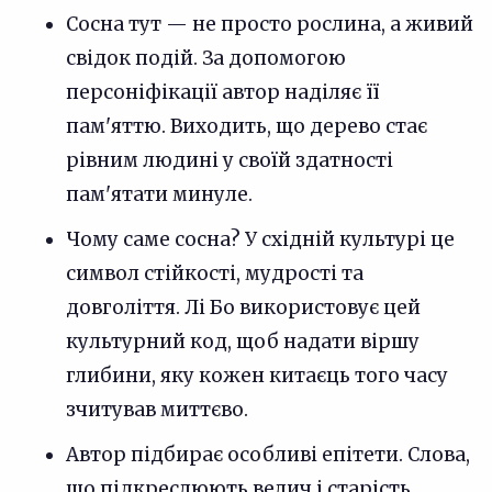
Сосна тут — не просто рослина, а живий
свідок подій. За допомогою
персоніфікації автор наділяє її
пам'яттю. Виходить, що дерево стає
рівним людині у своїй здатності
пам'ятати минуле.
Чому саме сосна? У східній культурі це
символ стійкості, мудрості та
довголіття. Лі Бо використовує цей
культурний код, щоб надати віршу
глибини, яку кожен китаєць того часу
зчитував миттєво.
Автор підбирає особливі епітети. Слова,
що підкреслюють велич і старість