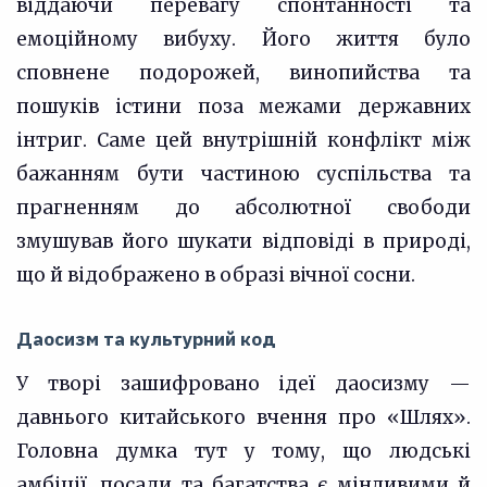
віддаючи перевагу спонтанності та
емоційному вибуху. Його життя було
сповнене подорожей, винопийства та
пошуків істини поза межами державних
інтриг. Саме цей внутрішній конфлікт між
бажанням бути частиною суспільства та
прагненням до абсолютної свободи
змушував його шукати відповіді в природі,
що й відображено в образі вічної сосни.
Даосизм та культурний код
У творі зашифровано ідеї даосизму —
давнього китайського вчення про «Шлях».
Головна думка тут у тому, що людські
амбіції, посади та багатства є мінливими й