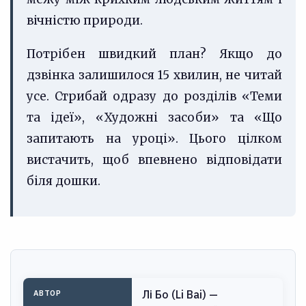
вічністю природи.
Потрібен швидкий план? Якщо до
дзвінка залишилося 15 хвилин, не читай
усе. Стрибай одразу до розділів «Теми
та ідеї», «Художні засоби» та «Що
запитають на уроці». Цього цілком
вистачить, щоб впевнено відповідати
біля дошки.
Лі Бо (Li Bai) —
АВТОР