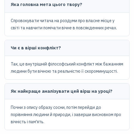
Яка головна мета цього твору?
Спровокувати читача на роздуми про власне місце у
світі та навчити помічати вічне в повсякденних речах.
Чи є в вірші конфлікт?
Так, це внутрішній філософський конфлікт між бажанням
людини бути вічною та реальністю її скороминущості.
Як найкраще аналізувати цей вірш на уроці?
Почни з опису образу сосни, потім перейди до
порівняння людини й природи, і заверши висновком про
вічність і пам'ять.