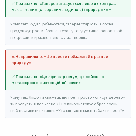
✅ Правильно: «Галерея згадується лише як контраст
між штучним (створеним людиною) і природним»
Чому так: Будівлі руйнуються, галереї старіють, а сосна
продовжує рости. Архітектура тут слугує лише фоном, щоб
підкреслити крихкість людських творінь.
❌ Неправильно: «Це просто пейзажний вірш про
природу»
✅ Правильно: «Це лірика-роздум, де пейзаж є
метафорою екзистенційної кризи»
Чому так: Якщо ти скажеш, що поет просто «описує дерево»,
ти пропустиш весь сенс. Лі Бо використовує образ сосни,
щоб поставити питання: «Хто ми такі в масштабах вічності?».