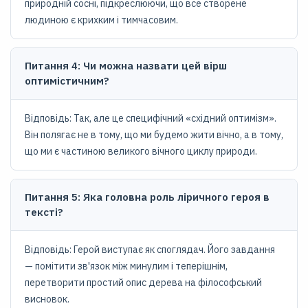
природній сосні, підкреслюючи, що все створене
людиною є крихким і тимчасовим.
Питання 4: Чи можна назвати цей вірш
оптимістичним?
Відповідь: Так, але це специфічний «східний оптимізм».
Він полягає не в тому, що ми будемо жити вічно, а в тому,
що ми є частиною великого вічного циклу природи.
Питання 5: Яка головна роль ліричного героя в
тексті?
Відповідь: Герой виступає як споглядач. Його завдання
— помітити зв'язок між минулим і теперішнім,
перетворити простий опис дерева на філософський
висновок.