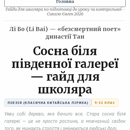
Головна
Гайди для школяра по підготовці до уроку чи контрольної -
Сикало Євген 2026
Лі Бо (Li Bai) — «безсмертний поет»
династії Тан
Сосна біля
південної галереї
— гайд для
школяра
ПОЕЗІЯ (КЛАСИЧНА КИТАЙСЬКА ЛІРИКА)
9-11 КЛАС
Уяви собі дерево, яке бачило все. Стара сосна біля
галереї — це не просто рослина, а мовчазний свідок
того, як минають століття і змінюються людські долі.