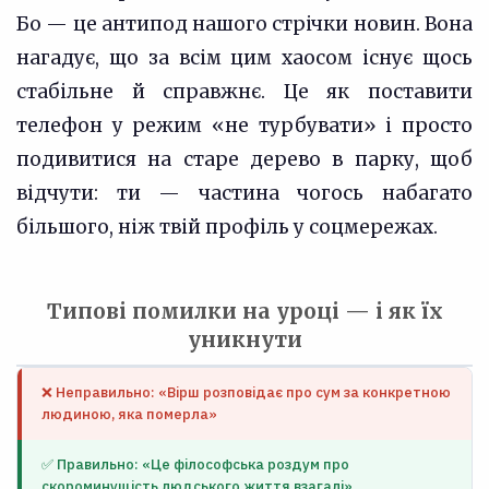
Бо — це антипод нашого стрічки новин. Вона
нагадує, що за всім цим хаосом існує щось
стабільне й справжнє. Це як поставити
телефон у режим «не турбувати» і просто
подивитися на старе дерево в парку, щоб
відчути: ти — частина чогось набагато
більшого, ніж твій профіль у соцмережах.
Типові помилки на уроці — і як їх
уникнути
❌ Неправильно: «Вірш розповідає про сум за конкретною
людиною, яка померла»
✅ Правильно: «Це філософська роздум про
скороминущість людського життя взагалі»