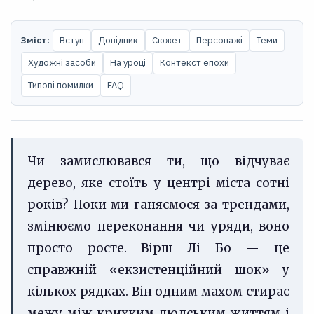
Зміст:
Вступ
Довідник
Сюжет
Персонажі
Теми
Художні засоби
На уроці
Контекст епохи
Типові помилки
FAQ
Чи замислювався ти, що відчуває
дерево, яке стоїть у центрі міста сотні
років? Поки ми ганяємося за трендами,
змінюємо переконання чи уряди, воно
просто росте. Вірш Лі Бо — це
справжній «екзистенційний шок» у
кількох рядках. Він одним махом стирає
межу між крихким людським життям і