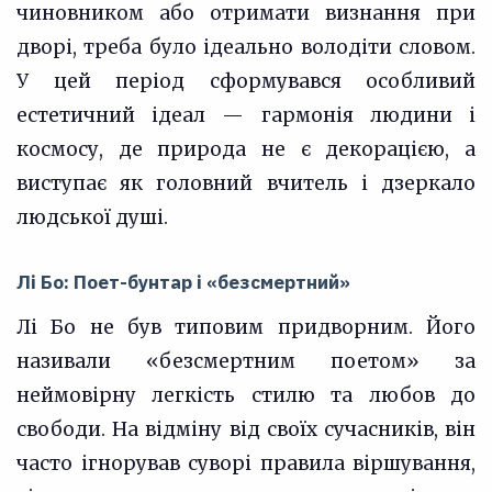
чиновником або отримати визнання при
дворі, треба було ідеально володіти словом.
У цей період сформувався особливий
естетичний ідеал — гармонія людини і
космосу, де природа не є декорацією, а
виступає як головний вчитель і дзеркало
людської душі.
Лі Бо: Поет-бунтар і «безсмертний»
Лі Бо не був типовим придворним. Його
називали «безсмертним поетом» за
неймовірну легкість стилю та любов до
свободи. На відміну від своїх сучасників, він
часто ігнорував суворі правила віршування,