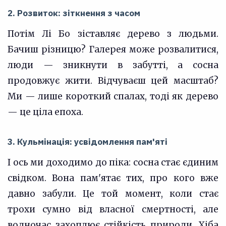
2. Розвиток: зіткнення з часом
Потім Лі Бо зіставляє дерево з людьми.
Бачиш різницю? Галерея може розвалитися,
люди — зникнути в забутті, а сосна
продовжує жити. Відчуваєш цей масштаб?
Ми — лише короткий спалах, тоді як дерево
— це ціла епоха.
3. Кульмінація: усвідомлення пам'яті
І ось ми доходимо до піка: сосна стає єдиним
свідком. Вона пам'ятає тих, про кого вже
давно забули. Це той момент, коли стає
трохи сумно від власної смертності, але
водночас захоплює стійкість природи. Хіба