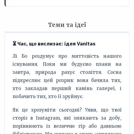
Теми та ідеї
⏳ Час, що вислизає: ідея Vanitas
Лі Бо роздумує про миттєвість нашого
існування. Поки ми будуємо плани на
завтра, природа рахує століття. Сосна
підкреслює цей розрив: вона бачила тих,
хто закладав перший камінь галереї, і
побачить тих, хто її зруйнує.
Як це зрозуміти сьогодні? Уяви, що твої
сторіз в Instagram, які зникають за добу,
порівнюють із величчю гір або давньою