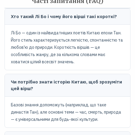
Часті запитання (FAQ)
Хто такий Лі Бо і чому його вірші такі короткі?
Лі Бо — один із найвидатніших поетів Китаю епохи Тан.
Його стиль характеризується легкістю, спонтанністю та
любов'ю до природи. Короткість віршів — це
особливість жанру, де за кількома словами має
ховатися цілий всесвіт значень.
Чи потрібно знати історію Китаю, щоб зрозуміти
цей вірш?
Базові знання допоможуть (наприклад, що таке
династія Тан), але основні теми — час, смерть, природа
— є універсальними для будь-якої культури.