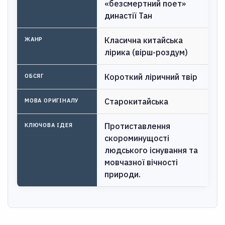
«безсмертний поет»
династії Тан
Класична китайська
ЖАНР
лірика (вірш-роздум)
Короткий ліричний твір
ОБСЯГ
Старокитайська
МОВА ОРИГІНАЛУ
Протиставлення
КЛЮЧОВА ІДЕЯ
скороминущості
людського існування та
мовчазної вічності
природи.