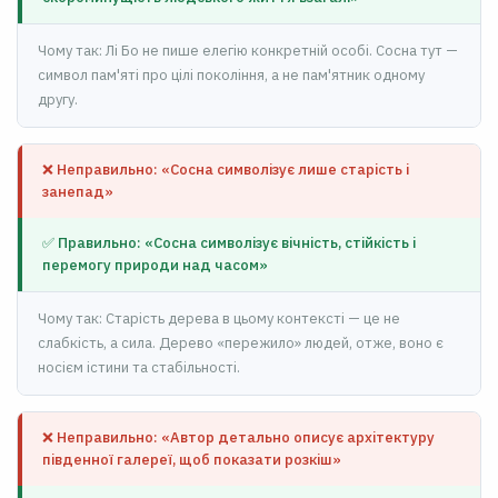
Чому так: Лі Бо не пише елегію конкретній особі. Сосна тут —
символ пам'яті про цілі покоління, а не пам'ятник одному
другу.
❌ Неправильно: «Сосна символізує лише старість і
занепад»
✅ Правильно: «Сосна символізує вічність, стійкість і
перемогу природи над часом»
Чому так: Старість дерева в цьому контексті — це не
слабкість, а сила. Дерево «пережило» людей, отже, воно є
носієм істини та стабільності.
❌ Неправильно: «Автор детально описує архітектуру
південної галереї, щоб показати розкіш»