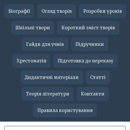
Біографії
Огляд творів
Розробки уроків
Шкільні твори
Короткий зміст творів
Гайди для учнів
Підручники
Хрестоматія
Підготовка до переказу
Дидактичні матеріали
Статті
Теорія літератури
Контакти
Правила користування