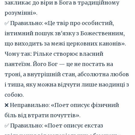
закликає до віри в Бога в традиційному
розумінні».
✅ Правильно: «Це твір про особистий,
інтимний пошук зв'язку з Божественним,
що виходить за межі церковних канонів».
Чому так: Рільке створює власний
пантеїзм. Його Бог — це не постать на
троні, а внутрішній стан, абсолютна любов
і тиша, яку можна відчути лише наодинці з
собою.
❌ Неправильно: «Поет описує фізичний
біль від втрати почуттів».
✅ Правильно: «Поет описує екстаз