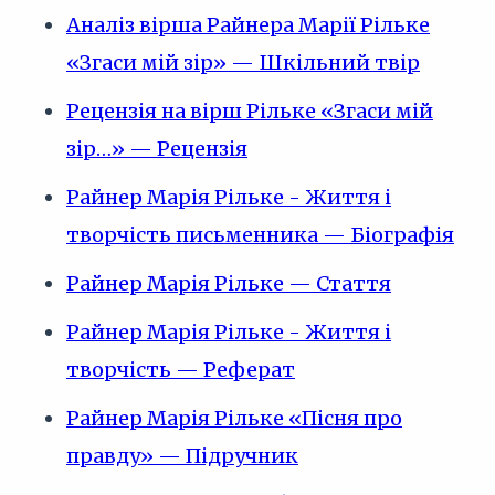
Аналіз вірша Райнера Марії Рільке
«Згаси мій зір» — Шкільний твір
Рецензія на вірш Рільке «Згаси мій
зір…» — Рецензія
Райнер Марія Рільке - Життя і
творчість письменника — Біографія
Райнер Марія Рільке — Стаття
Райнер Марія Рільке - Життя і
творчість — Реферат
Райнер Марія Рільке «Пісня про
правду» — Підручник