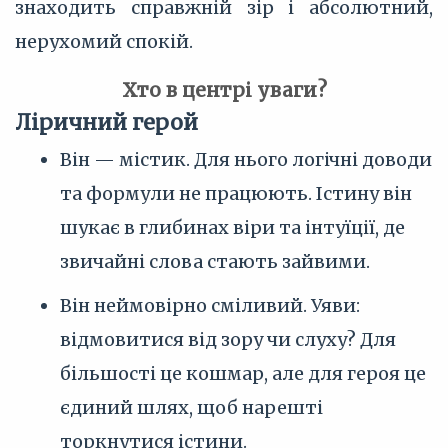
знаходить справжній зір і абсолютний,
нерухомий спокій.
Хто в центрі уваги?
Ліричний герой
Він — містик. Для нього логічні доводи
та формули не працюють. Істину він
шукає в глибинах віри та інтуїції, де
звичайні слова стають зайвими.
Він неймовірно сміливий. Уяви:
відмовитися від зору чи слуху? Для
більшості це кошмар, але для героя це
єдиний шлях, щоб нарешті
торкнутися істини.