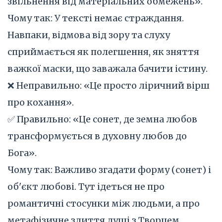
звільнення від матеріальних обмежень».
Чому так: У тексті немає страждання.
Навпаки, відмова від зору та слуху
сприймається як полегшення, як зняття
важкої маски, що заважала бачити істину.
❌ Неправильно: «Це просто ліричний вірш
про кохання».
✅ Правильно: «Це сонет, де земна любов
трансформується в духовну любов до
Бога».
Чому так: Важливо згадати форму (сонет) і
об'єкт любові. Тут ідеться не про
романтичні стосунки між людьми, а про
метафізичне злиття душі з Творцем.