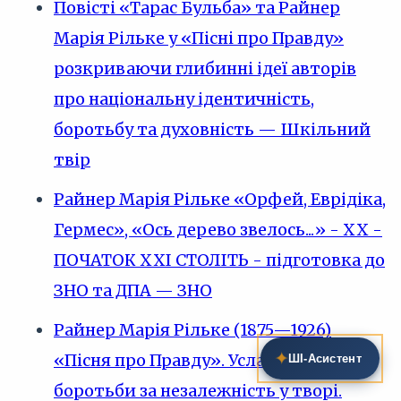
Повісті «Тарас Бульба» та Райнер
Марія Рільке у «Пісні про Правду»
розкриваючи глибинні ідеї авторів
про національну ідентичність,
боротьбу та духовність — Шкільний
твір
Райнер Марія Рільке «Орфей, Еврідіка,
Гермес», «Ось дерево звелось...» - XX -
ПОЧАТОК XXI СТОЛІТЬ - підготовка до
ЗНО та ДПА — ЗНО
Райнер Марія Рільке (1875—1926)
✦
«Пісня про Правду». Уславлення
ШІ‑Асистент
боротьби за незалежність у творі.