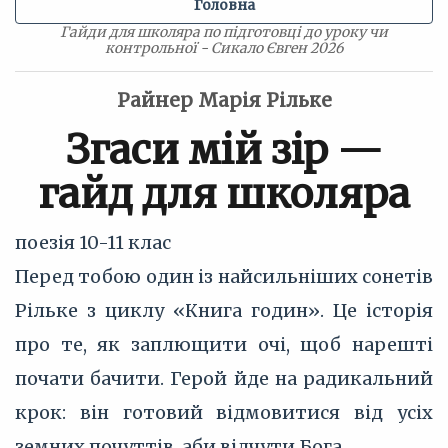
Головна
Гайди для школяра по підготовці до уроку чи
контрольної - Сикало Євген 2026
Райнер Марія Рільке
Згаси мій зір —
гайд для школяра
поезія
10-11 клас
Перед тобою один із найсильніших сонетів
Рільке з циклу «Книга годин». Це історія
про те, як заплющити очі, щоб нарешті
почати бачити. Герой йде на радикальний
крок: він готовий відмовитися від усіх
земних почуттів, аби відчути Бога.