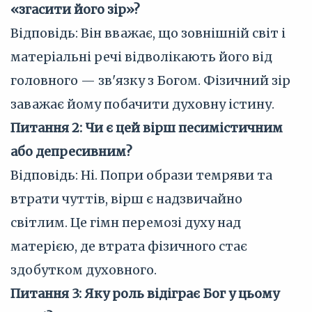
«згасити його зір»?
Відповідь: Він вважає, що зовнішній світ і
матеріальні речі відволікають його від
головного — зв'язку з Богом. Фізичний зір
заважає йому побачити духовну істину.
Питання 2: Чи є цей вірш песимістичним
або депресивним?
Відповідь: Ні. Попри образи темряви та
втрати чуттів, вірш є надзвичайно
світлим. Це гімн перемозі духу над
матерією, де втрата фізичного стає
здобутком духовного.
Питання 3: Яку роль відіграє Бог у цьому