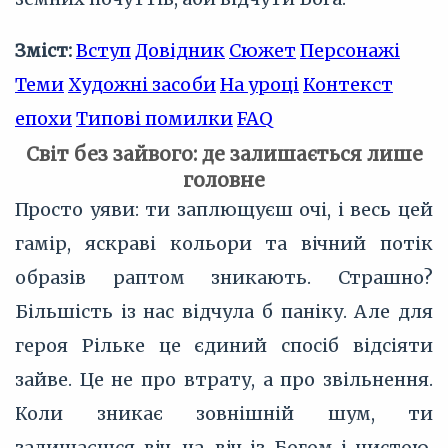
Зміст:
Вступ
Довідник
Сюжет
Персонажі
Теми
Художні засоби
На уроці
Контекст
епохи
Типові помилки
FAQ
Світ без зайвого: де залишається лише
головне
Просто уяви: ти заплющуєш очі, і весь цей
гамір, яскраві кольори та вічний потік
образів раптом зникають. Страшно?
Більшість із нас відчула б паніку. Але для
героя Рільке це єдиний спосіб відсіяти
зайве. Це не про втрату, а про звільнення.
Коли зникає зовнішній шум, ти
залишаєшся віч-на-віч із Богом і чистою,