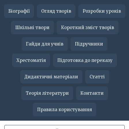
Біографії
Огляд творів
Розробки уроків
Шкільні твори
Короткий зміст творів
Гайди для учнів
Підручники
Хрестоматія
Підготовка до переказу
Дидактичні матеріали
Статті
Теорія літератури
Контакти
Правила користування