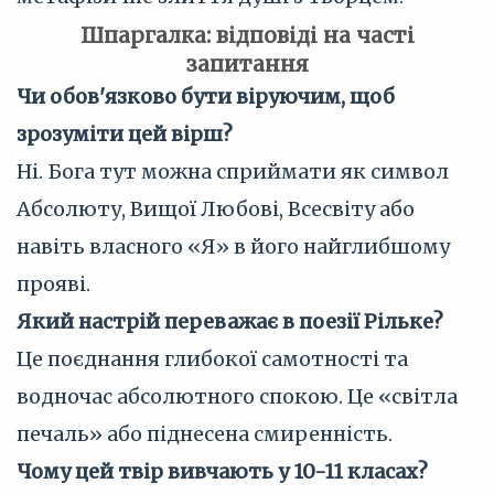
Шпаргалка: відповіді на часті
запитання
Чи обов'язково бути віруючим, щоб
зрозуміти цей вірш?
Ні. Бога тут можна сприймати як символ
Абсолюту, Вищої Любові, Всесвіту або
навіть власного «Я» в його найглибшому
прояві.
Який настрій переважає в поезії Рільке?
Це поєднання глибокої самотності та
водночас абсолютного спокою. Це «світла
печаль» або піднесена смиренність.
Чому цей твір вивчають у 10-11 класах?