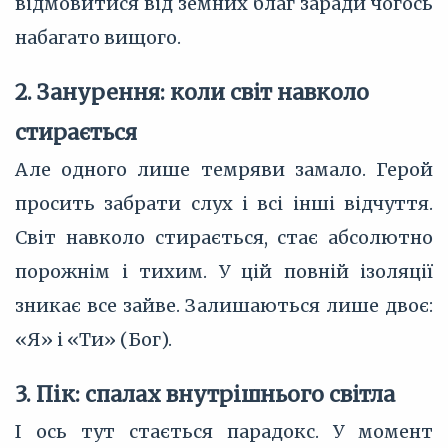
відмовитися від земних благ заради чогось
набагато вищого.
2. Занурення: коли світ навколо
стирається
Але одного лише темряви замало. Герой
просить забрати слух і всі інші відчуття.
Світ навколо стирається, стає абсолютно
порожнім і тихим. У цій повній ізоляції
зникає все зайве. Залишаються лише двоє:
«Я» і «Ти» (Бог).
3. Пік: спалах внутрішнього світла
І ось тут стається парадокс. У момент