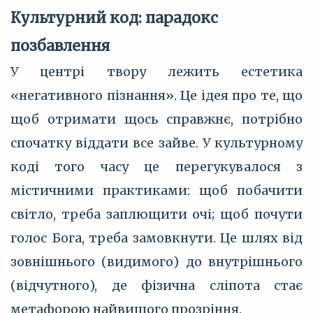
Культурний код: парадокс
позбавлення
У центрі твору лежить естетика
«негативного пізнання». Це ідея про те, що
щоб отримати щось справжнє, потрібно
спочатку віддати все зайве. У культурному
коді того часу це перегукувалося з
містичними практиками: щоб побачити
світло, треба заплющити очі; щоб почути
голос Бога, треба замовкнути. Це шлях від
зовнішнього (видимого) до внутрішнього
(відчутного), де фізична сліпота стає
метафорою найвищого прозріння.