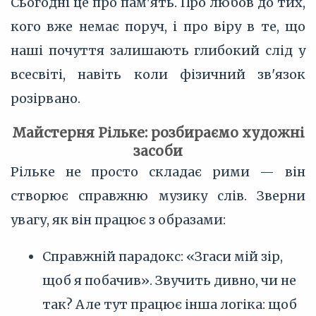
Сьогодні це про пам'ять. Про любов до тих,
кого вже немає поруч, і про віру в те, що
наші почуття залишають глибокий слід у
всесвіті, навіть коли фізичний зв'язок
розірвано.
Майстерня Рільке: розбираємо художні
засоби
Рільке не просто складає рими — він
створює справжню музику слів. Зверни
увагу, як він працює з образами:
Справжній парадокс: «Згаси мій зір,
щоб я побачив». Звучить дивно, чи не
так? Але тут працює інша логіка: щоб