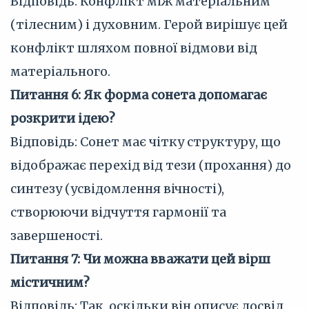
Відповідь: Конфлікт між матеріальним
(тілесним) і духовним. Герой вирішує цей
конфлікт шляхом повної відмови від
матеріального.
Питання 6: Як форма сонета допомагає
розкрити ідею?
Відповідь: Сонет має чітку структуру, що
відображає перехід від тези (прохання) до
синтезу (усвідомлення вічності),
створюючи відчуття гармонії та
завершеності.
Питання 7: Чи можна вважати цей вірш
містичним?
Відповідь: Так, оскільки він описує досвід