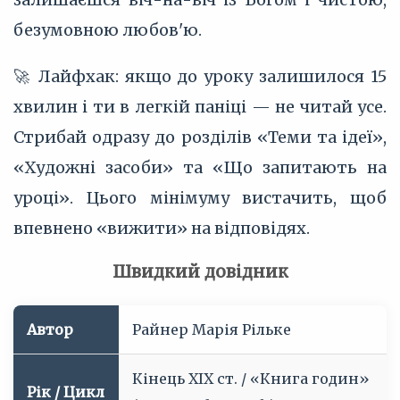
безумовною любов'ю.
🚀 Лайфхак: якщо до уроку залишилося 15
хвилин і ти в легкій паніці — не читай усе.
Стрибай одразу до розділів «Теми та ідеї»,
«Художні засоби» та «Що запитають на
уроці». Цього мінімуму вистачить, щоб
впевнено «вижити» на відповідях.
Швидкий довідник
Автор
Райнер Марія Рільке
Кінець XIX ст. / «Книга годин»
Рік / Цикл