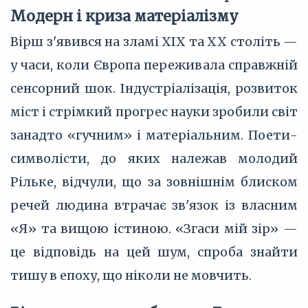
Модерн і криза матеріалізму
Вірш з'явився на зламі XIX та XX століть —
у часи, коли Європа переживала справжній
сенсорний шок. Індустріалізація, розвиток
міст і стрімкий прогрес науки зробили світ
занадто «гучним» і матеріальним. Поети-
символісти, до яких належав молодий
Рільке, відчули, що за зовнішнім блиском
речей людина втрачає зв'язок із власним
«Я» та вищою істиною. «Згаси мій зір» —
це відповідь на цей шум, спроба знайти
тишу в епоху, що ніколи не мовчить.