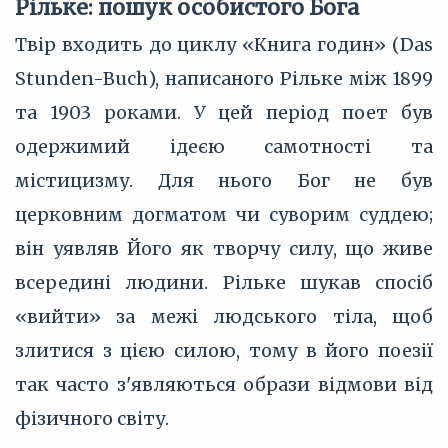
Рільке: пошук особистого Бога
Твір входить до циклу «Книга годин» (Das
Stunden-Buch), написаного Рільке між 1899
та 1903 роками. У цей період поет був
одержимий ідеєю самотності та
містицизму. Для нього Бог не був
церковним догматом чи суворим суддею;
він уявляв Його як творчу силу, що живе
всередині людини. Рільке шукав спосіб
«вийти» за межі людського тіла, щоб
злитися з цією силою, тому в його поезії
так часто з'являються образи відмови від
фізичного світу.