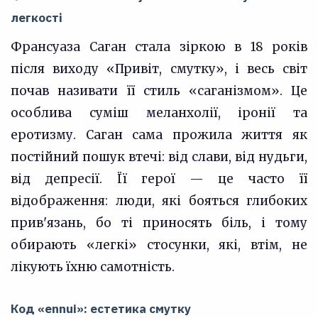
легкості
Франсуаза Саган стала зіркою в 18 років
після виходу «Привіт, смутку», і весь світ
почав називати її стиль «саганізмом». Це
особлива суміш меланхолії, іронії та
еротизму. Саган сама прожила життя як
постійний пошук втечі: від слави, від нудьги,
від депресії. Її герої — це часто її
відображення: люди, які бояться глибоких
прив'язань, бо ті приносять біль, і тому
обирають «легкі» стосунки, які, втім, не
лікують їхню самотність.
Код «ennui»: естетика смутку