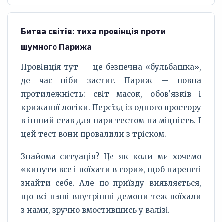
Битва світів: тиха провінція проти
шумного Парижа
Провінція тут — це безпечна «бульбашка»,
де час ніби застиг. Париж — повна
протилежність: світ масок, обов'язків і
крижаної логіки. Переїзд із одного простору
в інший став для пари тестом на міцність. І
цей тест вони провалили з тріском.
Знайома ситуація? Це як коли ми хочемо
«кинути все і поїхати в гори», щоб нарешті
знайти себе. Але по приїзду виявляється,
що всі наші внутрішні демони теж поїхали
з нами, зручно вмостившись у валізі.