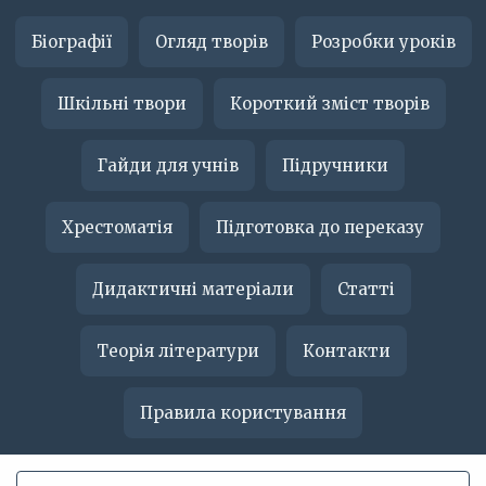
Біографії
Огляд творів
Розробки уроків
Шкільні твори
Короткий зміст творів
Гайди для учнів
Підручники
Хрестоматія
Підготовка до переказу
Дидактичні матеріали
Статті
Теорія літератури
Контакти
Правила користування