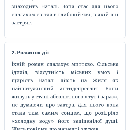
знаходить Наталі. Вона стає для нього
спалахом світла в глибокій ямі, в якій він
застряг.
2. Розвиток дії
Їхній роман спалахує миттєво. Сільська
ідилія, відсутність міських умов і
щирість Наталі діють на Жиля як
найпотужніший антидепресант. Вони
живуть у стані абсолютного «тут і зараз»,
не думаючи про завтра. Для нього вона
стала тим самим сонцем, що розігріло
«холодну воду» його заціпенілої душі.
Жиль повірив, що нарешті одужав.