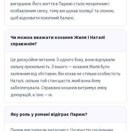
вигорання. Його життя в Парижі стало механічним і
позбавленим сенсу, тому він шукав ізоляції та спокою,
щоб відновити психічний баланс.
Чи можна вважати кохання Жиля і Наталі
справжнім?
Це дискусійне питання. З одного боку, вони відчували
сильну прихильність. З іншого — кохання Жиля було
залежним від обставин. Він кохав не стільки особистість
Наталі, скільки той стан щастя, який вона йому
забезпечувала. Справжнє кохання витримує зміну
декорацій, а їхнє — ні.
Яку роль у романі відіграє Париж?
Париж виступає як антагоніст. Це простір соціальних