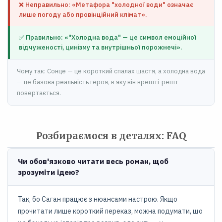
❌ Неправильно: «Метафора "холодної води" означає
лише погоду або провінційний клімат».
✅ Правильно: «"Холодна вода" — це символ емоційної
відчуженості, цинізму та внутрішньої порожнечі».
Чому так: Сонце — це короткий спалах щастя, а холодна вода
— це базова реальність героя, в яку він врешті-решт
повертається.
Розбираємося в деталях: FAQ
Чи обов'язково читати весь роман, щоб
зрозуміти ідею?
Так, бо Саган працює з нюансами настрою. Якщо
прочитати лише короткий переказ, можна подумати, що