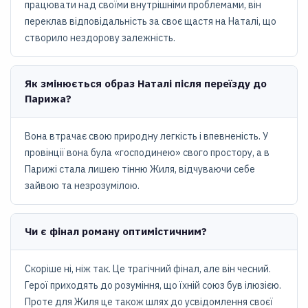
працювати над своїми внутрішніми проблемами, він
переклав відповідальність за своє щастя на Наталі, що
створило нездорову залежність.
Як змінюється образ Наталі після переїзду до
Парижа?
Вона втрачає свою природну легкість і впевненість. У
провінції вона була «господинею» свого простору, а в
Парижі стала лишею тінню Жиля, відчуваючи себе
зайвою та незрозумілою.
Чи є фінал роману оптимістичним?
Скоріше ні, ніж так. Це трагічний фінал, але він чесний.
Герої приходять до розуміння, що їхній союз був ілюзією.
Проте для Жиля це також шлях до усвідомлення своєї