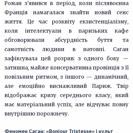
Роман з'явився в період, коли післявоєнна
Франція намагалася знайти новий сенс
життя. Це час розквіту екзистенціалізму,
коли інтелектуали в паризьких кафе
обговорювали абсурдність буття та
самотність людини в натовпі. Саган
зафіксувала цей розрив: з одного боку —
затишна, майже консервативна провінція з її
повільним ритмом, з іншого — динамічний,
але емоційно виснажливий Париж. Твір
відображає кризу середнього класу, який
має матеріальний успіх, але відчуває повну
внутрішню порожнечу.
Феномен Саган: «Bonjour Tristesse» і культ