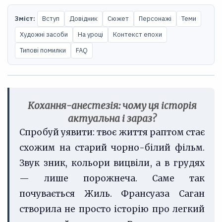
Зміст:
Вступ
Довідник
Сюжет
Персонажі
Теми
Художні засоби
На уроці
Контекст епохи
Типові помилки
FAQ
Кохання-анестезія: чому ця історія
актуальна і зараз?
Спробуй уявити: твоє життя раптом стає
схожим на старий чорно-білий фільм.
Звук зник, кольори вицвіли, а в грудях
— лише порожнеча. Саме так
почувається Жиль. Франсуаза Саган
створила не просто історію про легкий