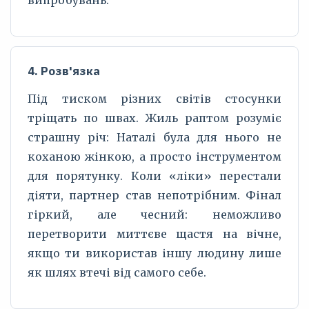
випробувань.
4. Розв'язка
Під тиском різних світів стосунки
тріщать по швах. Жиль раптом розуміє
страшну річ: Наталі була для нього не
коханою жінкою, а просто інструментом
для порятунку. Коли «ліки» перестали
діяти, партнер став непотрібним. Фінал
гіркий, але чесний: неможливо
перетворити миттєве щастя на вічне,
якщо ти використав іншу людину лише
як шлях втечі від самого себе.