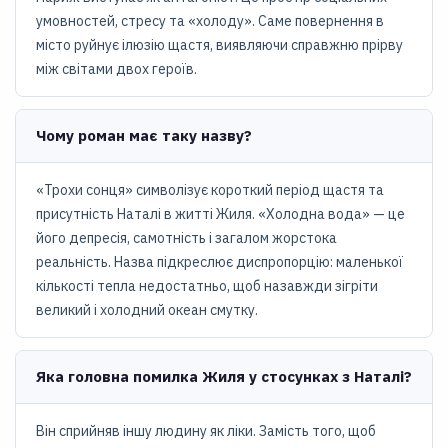
умовностей, стресу та «холоду». Саме повернення в
місто руйнує ілюзію щастя, виявляючи справжню прірву
між світами двох героїв.
Чому роман має таку назву?
«Трохи сонця» символізує короткий період щастя та
присутність Наталі в житті Жиля. «Холодна вода» — це
його депресія, самотність і загалом жорстока
реальність. Назва підкреслює диспропорцію: маленької
кількості тепла недостатньо, щоб назавжди зігріти
великий і холодний океан смутку.
Яка головна помилка Жиля у стосунках з Наталі?
Він сприйняв іншу людину як ліки. Замість того, щоб