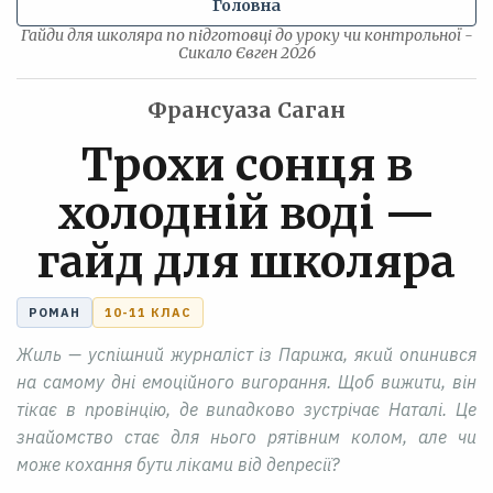
Головна
Гайди для школяра по підготовці до уроку чи контрольної -
Сикало Євген 2026
Франсуаза Саган
Трохи сонця в
холодній воді —
гайд для школяра
РОМАН
10-11 КЛАС
Жиль — успішний журналіст із Парижа, який опинився
на самому дні емоційного вигорання. Щоб вижити, він
тікає в провінцію, де випадково зустрічає Наталі. Це
знайомство стає для нього рятівним колом, але чи
може кохання бути ліками від депресії?