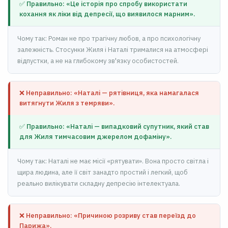
✅ Правильно: «Це історія про спробу використати
кохання як ліки від депресії, що виявилося марним».
Чому так: Роман не про трагічну любов, а про психологічну
залежність. Стосунки Жиля і Наталі трималися на атмосфері
відпустки, а не на глибокому зв'язку особистостей.
❌ Неправильно: «Наталі — рятівниця, яка намагалася
витягнути Жиля з темряви».
✅ Правильно: «Наталі — випадковий супутник, який став
для Жиля тимчасовим джерелом дофаміну».
Чому так: Наталі не має місії «рятувати». Вона просто світла і
щира людина, але її світ занадто простий і легкий, щоб
реально вилікувати складну депресію інтелектуала.
❌ Неправильно: «Причиною розриву став переїзд до
Парижа».