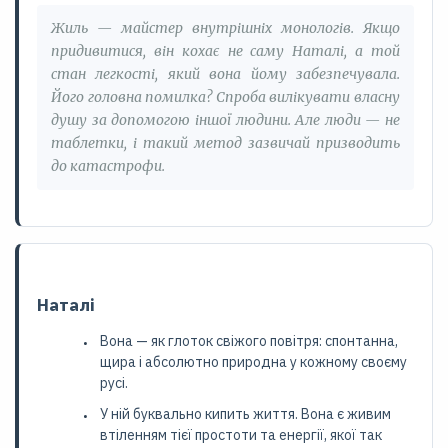
Жиль — майстер внутрішніх монологів. Якщо
придивитися, він кохає не саму Наталі, а той
стан легкості, який вона йому забезпечувала.
Його головна помилка? Спроба вилікувати власну
душу за допомогою іншої людини. Але люди — не
таблетки, і такий метод зазвичай призводить
до катастрофи.
Наталі
Вона — як глоток свіжого повітря: спонтанна,
щира і абсолютно природна у кожному своєму
русі.
У ній буквально кипить життя. Вона є живим
втіленням тієї простоти та енергії, якої так