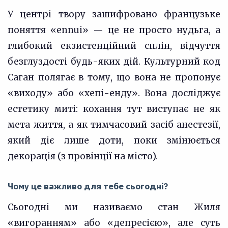
У центрі твору зашифровано французьке
поняття «ennui» — це не просто нудьга, а
глибокий екзистенційний сплін, відчуття
безглуздості будь-яких дій. Культурний код
Саган полягає в тому, що вона не пропонує
«виходу» або «хепі-енду». Вона досліджує
естетику миті: кохання тут виступає не як
мета життя, а як тимчасовий засіб анестезії,
який діє лише доти, поки змінюється
декорація (з провінції на місто).
Чому це важливо для тебе сьогодні?
Сьогодні ми називаємо стан Жиля
«вигоранням» або «депресією», але суть