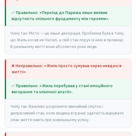
✅ Правильно: «Переїзд до Парижа лише виявив
відсутність спільного фундаменту між героями».
Чому так: Місто — це лише декорація. Проблема була в тому,
що Жиль кохав не Наталі, а свій стан поруч із нею в провінції.
В реальному житті вони абсолютно різні люди.
❌ Неправильно: «Жиль просто сумував через невдачі в
житті».
✅ Правильно: «Жиль перебував у стані емоційного
вигорання та клінічної апатії».
Чому так: Важливо розрізняти звичайний смуток і
депресивний стан, коли людина втрачає здатність відчувати
смак життя навіть при зовнішньому успіху.