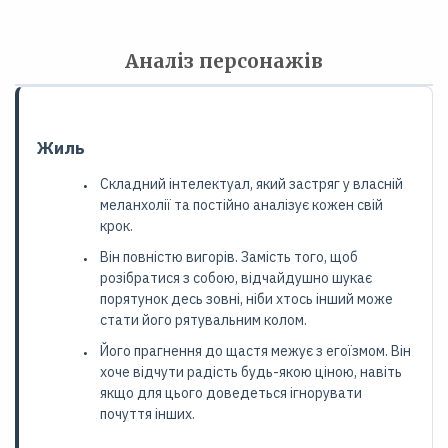
Аналіз персонажів
Жиль
Складний інтелектуал, який застряг у власній
меланхолії та постійно аналізує кожен свій
крок.
Він повністю вигорів. Замість того, щоб
розібратися з собою, відчайдушно шукає
порятунок десь зовні, ніби хтось інший може
стати його рятувальним колом.
Його прагнення до щастя межує з егоїзмом. Він
хоче відчути радість будь-якою ціною, навіть
якщо для цього доведеться ігнорувати
почуття інших.