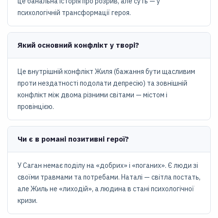
це банальна історія про розрив, але суть — у
психологічній трансформації героя.
Який основний конфлікт у творі?
Це внутрішній конфлікт Жиля (бажання бути щасливим
проти нездатності подолати депресію) та зовнішній
конфлікт між двома різними світами — містом і
провінцією.
Чи є в романі позитивні герої?
У Саган немає поділу на «добрих» і «поганих». Є люди зі
своїми травмами та потребами. Наталі — світла постать,
але Жиль не «лиходій», а людина в стані психологічної
кризи.