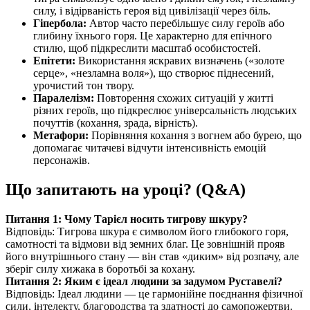
силу, і відірваність героя від цивілізації через біль.
Гіпербола:
Автор часто перебільшує силу героїв або
глибину їхнього горя. Це характерно для епічного
стилю, щоб підкреслити масштаб особистостей.
Епітети:
Використання яскравих визначень («золоте
серце», «незламна воля»), що створює піднесений,
урочистий тон твору.
Паралелізм:
Повторення схожих ситуацій у житті
різних героїв, що підкреслює універсальність людських
почуттів (кохання, зрада, вірність).
Метафори:
Порівняння кохання з вогнем або бурею, що
допомагає читачеві відчути інтенсивність емоцій
персонажів.
Що запитають на уроці? (Q&A)
Питання 1: Чому Тарієл носить тигрову шкуру?
Відповідь: Тигрова шкура є символом його глибокого горя,
самотності та відмови від земних благ. Це зовнішній прояв
його внутрішнього стану — він став «диким» від розпачу, але
зберіг силу хижака в боротьбі за кохану.
Питання 2: Яким є ідеал людини за задумом Руставелі?
Відповідь: Ідеал людини — це гармонійне поєднання фізичної
сили, інтелекту, благородства та здатності до самопожертви.