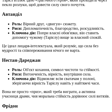
Тарієл втілює ідею «трагічного героя», який проходить через
пекло розлуки, щоб довести силу свого почуття.
Автанділ
Роль:
Вірний друг, «двигун» сюжету.
Риси:
Дипломатичність, благородство, розсудливість.
Ключова дія:
Попри власні обов'язки, він ставить
допомогу чужому (Тарієлу) вище за власний спокій.
Це ідеал лицаря-інтелектуала, який розуміє, що сила без
мудрості та співпереживання нічого не варта.
Нестан-Дареджан
Роль:
Об'єкт кохання, символ чистоти та стійкості.
Риси:
Витонченість, вірність, внутрішня сила.
Ключова дія:
Відмовляє всім сватачам у полоні,
зберігаючи вірність Тарієлу навіть у найтяжчі часи.
Вона не просто «приз», який треба виграти, а активна
учасниця драми, чия моральна стійкість дорівнює силі витязів.
Фрідон