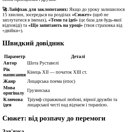
🚀 Лайфхак для заклопотаних:
Якщо до уроку залишилося
15 хвилин, зосередься на розділах
«Сюжет»
(щоб не
заплутатися в іменах),
«Теми та ідеї»
(це база для будь-якої
відповіді) та
«Що запитають на уроці»
(твоя страховка від
«двійки»).
Швидкий довідник
Параметр
Деталі
Автор
Шота Руставелі
Рік
Кінець XII — початок XIII ст.
написання
Жанр
Лицарська поема (епос)
Мова
Грузинська
оригіналу
Ключова
Тріумф справжньої любові, вірної дружби та
ідея
лицарської честі над відчаєм і тиранією.
Сюжет: від розпачу до перемоги
Зав'язка