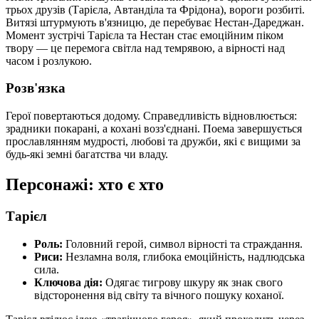
трьох друзів (Тарієла, Автанділа та Фрідона), вороги розбиті.
Витязі штурмують в'язницю, де перебуває Нестан-Дареджан.
Момент зустрічі Тарієла та Нестан стає емоційним піком
твору — це перемога світла над темрявою, а вірності над
часом і розлукою.
Розв'язка
Герої повертаються додому. Справедливість відновлюється:
зрадники покарані, а кохані возз'єднані. Поема завершується
прославлянням мудрості, любові та дружби, які є вищими за
будь-які земні багатства чи владу.
Персонажі: хто є хто
Тарієл
Роль:
Головний герой, символ вірності та страждання.
Риси:
Незламна воля, глибока емоційність, надлюдська
сила.
Ключова дія:
Одягає тигрову шкуру як знак свого
відсторонення від світу та вічного пошуку коханої.