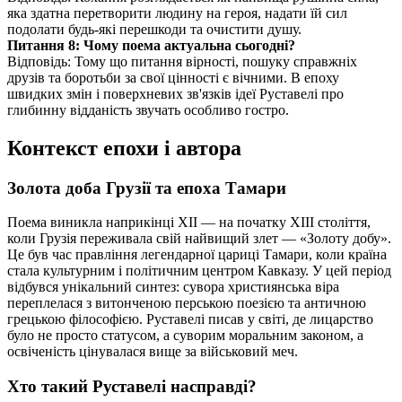
яка здатна перетворити людину на героя, надати їй сил
подолати будь-які перешкоди та очистити душу.
Питання 8: Чому поема актуальна сьогодні?
Відповідь: Тому що питання вірності, пошуку справжніх
друзів та боротьби за свої цінності є вічними. В епоху
швидких змін і поверхневих зв'язків ідеї Руставелі про
глибинну відданість звучать особливо гостро.
Контекст епохи і автора
Золота доба Грузії та епоха Тамари
Поема виникла наприкінці XII — на початку XIII століття,
коли Грузія переживала свій найвищий злет — «Золоту добу».
Це був час правління легендарної цариці Тамари, коли країна
стала культурним і політичним центром Кавказу. У цей період
відбувся унікальний синтез: сувора християнська віра
переплелася з витонченою перською поезією та античною
грецькою філософією. Руставелі писав у світі, де лицарство
було не просто статусом, а суворим моральним законом, а
освіченість цінувалася вище за військовий меч.
Хто такий Руставелі насправді?