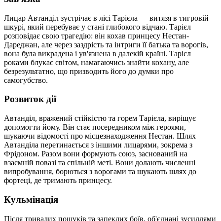
Лицар Автанділ зустрічає в лісі Тарієла — витязя в тигровій
шкурі, який перебуває у стані глибокого відчаю. Тарієл
розповідає свою трагедію: він кохав принцесу Нестан-
Дареджан, але через заздрість та інтриги її батька та ворогів,
вона була викрадена і ув'язнена в далекій країні. Тарієл
роками блукає світом, намагаючись знайти кохану, але
безрезультатно, що призводить його до думки про
самогубство.
Розвиток дії
Автанділ, вражений стійкістю та горем Тарієла, вирішує
допомогти йому. Він стає посередником між героями,
шукаючи відомості про місцезнаходження Нестан. Шлях
Автанділа перетинається з іншими лицарями, зокрема з
Фрідоном. Разом вони формують союз, заснований на
взаємній повазі та спільній меті. Вони долають численні
випробування, борються з ворогами та шукають шлях до
фортеці, де тримають принцесу.
Кульмінація
Після тривалих пошуків та запеклих боїв, об'єднані зусиллями