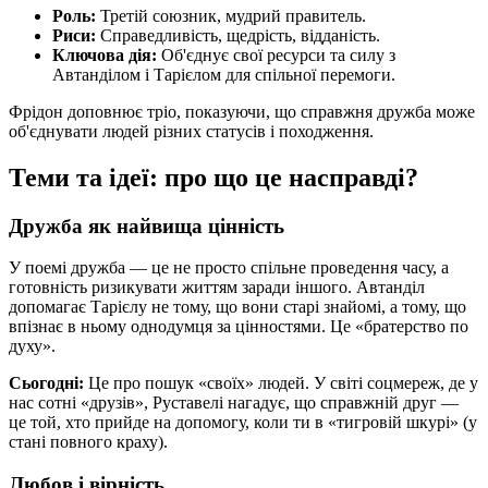
Роль:
Третій союзник, мудрий правитель.
Риси:
Справедливість, щедрість, відданість.
Ключова дія:
Об'єднує свої ресурси та силу з
Автанділом і Тарієлом для спільної перемоги.
Фрідон доповнює тріо, показуючи, що справжня дружба може
об'єднувати людей різних статусів і походження.
Теми та ідеї: про що це насправді?
Дружба як найвища цінність
У поемі дружба — це не просто спільне проведення часу, а
готовність ризикувати життям заради іншого. Автанділ
допомагає Тарієлу не тому, що вони старі знайомі, а тому, що
впізнає в ньому однодумця за цінностями. Це «братерство по
духу».
Сьогодні:
Це про пошук «своїх» людей. У світі соцмереж, де у
нас сотні «друзів», Руставелі нагадує, що справжній друг —
це той, хто прийде на допомогу, коли ти в «тигровій шкурі» (у
стані повного краху).
Любов і вірність