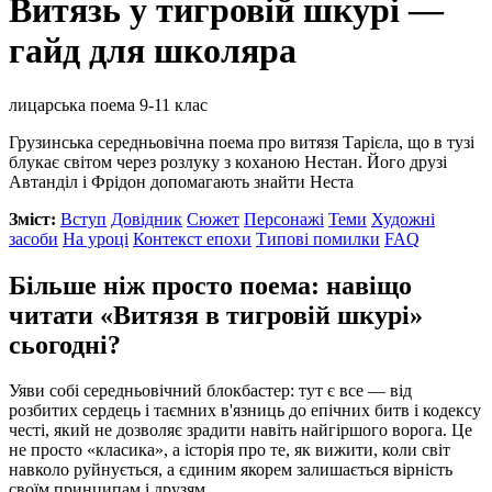
Витязь у тигровій шкурі —
гайд для школяра
лицарська поема
9-11 клас
Грузинська середньовічна поема про витязя Тарієла, що в тузі
блукає світом через розлуку з коханою Нестан. Його друзі
Автанділ і Фрідон допомагають знайти Неста
Зміст:
Вступ
Довідник
Сюжет
Персонажі
Теми
Художні
засоби
На уроці
Контекст епохи
Типові помилки
FAQ
Більше ніж просто поема: навіщо
читати «Витязя в тигровій шкурі»
сьогодні?
Уяви собі середньовічний блокбастер: тут є все — від
розбитих сердець і таємних в'язниць до епічних битв і кодексу
честі, який не дозволяє зрадити навіть найгіршого ворога. Це
не просто «класика», а історія про те, як вижити, коли світ
навколо руйнується, а єдиним якорем залишається вірність
своїм принципам і друзям.