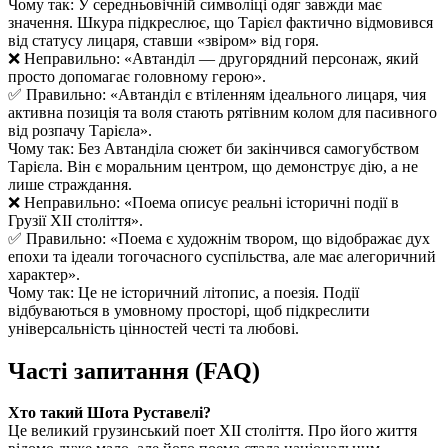
Чому так: У середньовічній символіці одяг завжди має
значення. Шкура підкреслює, що Тарієл фактично відмовився
від статусу лицаря, ставши «звіром» від горя.
❌ Неправильно: «Автанділ — другорядний персонаж, який
просто допомагає головному герою».
✅ Правильно: «Автанділ є втіленням ідеального лицаря, чия
активна позиція та воля стають рятівним колом для пасивного
від розпачу Тарієла».
Чому так: Без Автанділа сюжет би закінчився самогубством
Тарієла. Він є моральним центром, що демонструє дію, а не
лише страждання.
❌ Неправильно: «Поема описує реальні історичні події в
Грузії XII століття».
✅ Правильно: «Поема є художнім твором, що відображає дух
епохи та ідеали тогочасного суспільства, але має алегоричний
характер».
Чому так: Це не історичний літопис, а поезія. Події
відбуваються в умовному просторі, щоб підкреслити
універсальність цінностей честі та любові.
Часті запитання (FAQ)
Хто такий Шота Руставелі?
Це великий грузинський поет XII століття. Про його життя