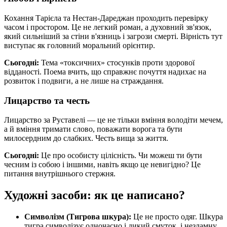
Кохання Тарієла та Нестан-Дареджан проходить перевірку
часом і простором. Це не легкий роман, а духовний зв'язок,
який сильніший за стіни в'язниць і загрози смерті. Вірність тут
виступає як головний моральний орієнтир.
Сьогодні:
Тема «токсичних» стосунків проти здорової
відданості. Поема вчить, що справжнє почуття надихає на
розвиток і подвиги, а не лише на страждання.
Лицарство та честь
Лицарство за Руставелі — це не тільки вміння володіти мечем,
а й вміння тримати слово, поважати ворога та бути
милосердним до слабких. Честь вища за життя.
Сьогодні:
Це про особисту цілісність. Чи можеш ти бути
чесним із собою і іншими, навіть якщо це невигідно? Це
питання внутрішнього стержня.
Художні засоби: як це написано?
Символізм (Тигрова шкура):
Це не просто одяг. Шкура
тигра символізує одночасно і дикий смуток, і незламну