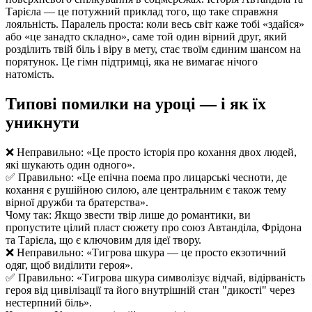
Тарієла — це потужний приклад того, що таке справжня
лояльність. Паралель проста: коли весь світ каже тобі «здайся»
або «це занадто складно», саме той один вірний друг, який
розділить твій біль і віру в мету, стає твоїм єдиним шансом на
порятунок. Це гімн підтримці, яка не вимагає нічого
натомість.
Типові помилки на уроці — і як їх
уникнути
❌ Неправильно: «Це просто історія про кохання двох людей,
які шукають один одного».
✅ Правильно: «Це епічна поема про лицарські чесноти, де
кохання є рушійною силою, але центральним є також тему
вірної дружби та братерства».
Чому так: Якщо звести твір лише до романтики, ви
пропустите цілий пласт сюжету про союз Автанділа, Фрідона
та Тарієла, що є ключовим для ідеї твору.
❌ Неправильно: «Тигрова шкура — це просто екзотичний
одяг, щоб виділити героя».
✅ Правильно: «Тигрова шкура символізує відчай, відірваність
героя від цивілізації та його внутрішній стан "дикості" через
нестерпний біль».