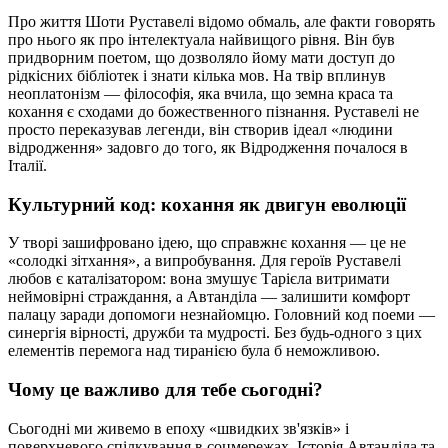
Про життя Шоти Руставелі відомо обмаль, але факти говорять
про нього як про інтелектуала найвищого рівня. Він був
придворним поетом, що дозволяло йому мати доступ до
рідкісних бібліотек і знати кілька мов. На твір вплинув
неоплатонізм — філософія, яка вчила, що земна краса та
кохання є сходами до божественного пізнання. Руставелі не
просто переказував легенди, він створив ідеал «людини
відродження» задовго до того, як Відродження почалося в
Італії.
Культурний код: кохання як двигун еволюції
У творі зашифровано ідею, що справжнє кохання — це не
«солодкі зітхання», а випробування. Для героїв Руставелі
любов є каталізатором: вона змушує Тарієла витримати
неймовірні страждання, а Автанділа — залишити комфорт
палацу заради допомоги незнайомцю. Головний код поеми —
синергія вірності, дружби та мудрості. Без будь-одного з цих
елементів перемога над тиранією була б неможливою.
Чому це важливо для тебе сьогодні?
Сьогодні ми живемо в епоху «швидких зв'язків» і
поверхневого спілкування в соцмережах. Історія Автанділа та