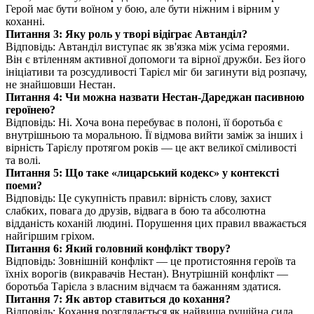
Герой має бути воїном у бою, але бути ніжним і вірним у
коханні.
Питання 3: Яку роль у творі відіграє Автанділ?
Відповідь: Автанділ виступає як зв'язка між усіма героями.
Він є втіленням активної допомоги та вірної дружби. Без його
ініціативи та розсудливості Тарієл міг би загинути від розпачу,
не знайшовши Нестан.
Питання 4: Чи можна назвати Нестан-Дареджан пасивною
героїнею?
Відповідь: Ні. Хоча вона перебуває в полоні, її боротьба є
внутрішньою та моральною. Її відмова вийти заміж за інших і
вірність Тарієлу протягом років — це акт великої сміливості
та волі.
Питання 5: Що таке «лицарський кодекс» у контексті
поеми?
Відповідь: Це сукупність правил: вірність слову, захист
слабких, повага до друзів, відвага в бою та абсолютна
відданість коханій людині. Порушення цих правил вважається
найгіршим гріхом.
Питання 6: Який головний конфлікт твору?
Відповідь: Зовнішній конфлікт — це протистояння героїв та
їхніх ворогів (викравачів Нестан). Внутрішній конфлікт —
боротьба Тарієла з власним відчаєм та бажанням здатися.
Питання 7: Як автор ставиться до кохання?
Відповідь: Кохання розглядається як найвища рушійна сила,