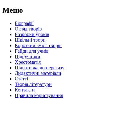
Меню
Біографії
Огляд творів
Розробки уроків
Шкільні твори
Короткий зміст творів
Гайди для учнів
Підручники
Хрестоматія
Підготовка до переказу
Дидактичні матеріали
Статті
Теорія літератури
Контакти
Правила користування