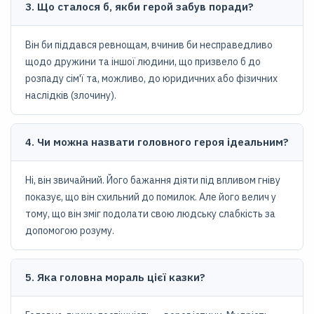
3. Що сталося б, якби герой забув поради?
Він би піддався ревнощам, вчинив би несправедливо
щодо дружини та іншої людини, що призвело б до
розпаду сім'ї та, можливо, до юридичних або фізичних
наслідків (злочину).
4. Чи можна назвати головного героя ідеальним?
Ні, він звичайний. Його бажання діяти під впливом гніву
показує, що він схильний до помилок. Але його велич у
тому, що він зміг подолати свою людську слабкість за
допомогою розуму.
5. Яка головна мораль цієї казки?