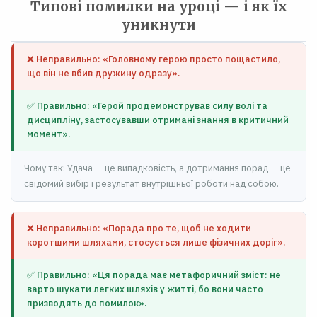
Типові помилки на уроці — і як їх
уникнути
❌ Неправильно: «Головному герою просто пощастило,
що він не вбив дружину одразу».
✅ Правильно: «Герой продемонстрував силу волі та
дисципліну, застосувавши отримані знання в критичний
момент».
Чому так: Удача — це випадковість, а дотримання порад — це
свідомий вибір і результат внутрішньої роботи над собою.
❌ Неправильно: «Порада про те, щоб не ходити
коротшими шляхами, стосується лише фізичних доріг».
✅ Правильно: «Ця порада має метафоричний зміст: не
варто шукати легких шляхів у житті, бо вони часто
призводять до помилок».