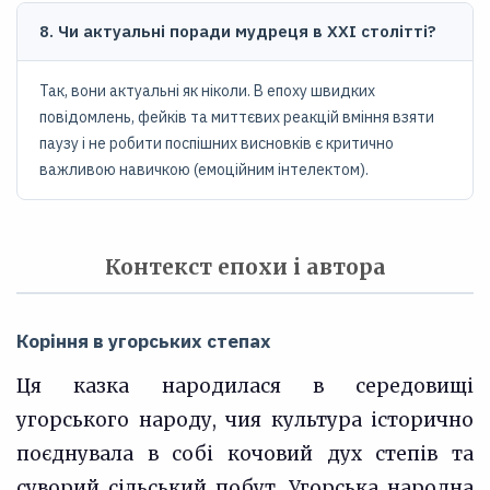
8. Чи актуальні поради мудреця в XXI столітті?
Так, вони актуальні як ніколи. В епоху швидких
повідомлень, фейків та миттєвих реакцій вміння взяти
паузу і не робити поспішних висновків є критично
важливою навичкою (емоційним інтелектом).
Контекст епохи і автора
Коріння в угорських степах
Ця казка народилася в середовищі
угорського народу, чия культура історично
поєднувала в собі кочовий дух степів та
суворий сільський побут. Угорська народна