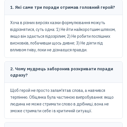
1. Які саме три поради отримав головний герой?
Хоча в різних версіях казки формулювання можуть
відрізнятися, суть одна: 1) Не йти найкоротшим шляхом,
якщо він здається підозрілим; 2) Не робити поспішних
висновків, побачивши щось дивне; 3) Не діяти під
впливом гніву, поки не дізнаєшся правди.
2. Чому мудрець заборонив розкривати поради
одразу?
Щоб герой не просто запам'ятав слова, а навчився
терпінню. Обіцянка була частиною випробування: якщо
людина не може стримати слово в дрібниці, вона не
зможе стримати себе і в критичній ситуації.