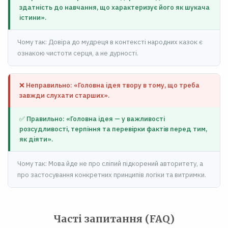
здатність до навчання, що характеризує його як шукача
істини».
Чому так: Довіра до мудреця в контексті народних казок є
ознакою чистоти серця, а не дурності.
❌ Неправильно: «Головна ідея твору в тому, що треба
завжди слухати старших».
✅ Правильно: «Головна ідея — у важливості
розсудливості, терпіння та перевірки фактів перед тим,
як діяти».
Чому так: Мова йде не про сліпий підкорений авторитету, а
про застосування конкретних принципів логіки та витримки.
Часті запитання (FAQ)