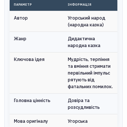
ПАРАМЕТР
ІНФОРМАЦІЯ
Автор
Угорський народ
(народна казка)
Жанр
Дидактична
народна казка
Ключова ідея
Мудрість, терпіння
та вміння стримати
первільний імпульс
рятують від
фатальних помилок.
Головна цінність
Довіра та
розсудливість
Мова оригіналу
Угорська