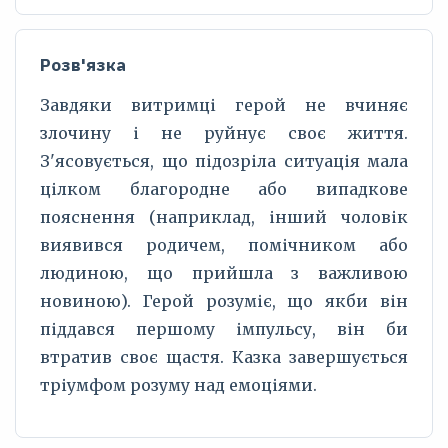
Розв'язка
Завдяки витримці герой не вчиняє
злочину і не руйнує своє життя.
З'ясовується, що підозріла ситуація мала
цілком благородне або випадкове
пояснення (наприклад, інший чоловік
виявився родичем, помічником або
людиною, що прийшла з важливою
новиною). Герой розуміє, що якби він
піддався першому імпульсу, він би
втратив своє щастя. Казка завершується
тріумфом розуму над емоціями.