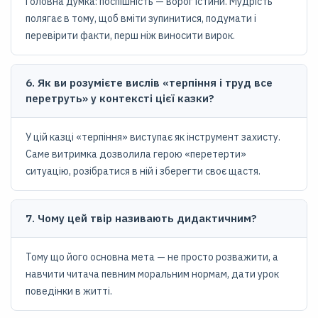
Головна думка: поспішність — ворог істини. Мудрість
полягає в тому, щоб вміти зупинитися, подумати і
перевірити факти, перш ніж виносити вирок.
6. Як ви розумієте вислів «терпіння і труд все
перетруть» у контексті цієї казки?
У цій казці «терпіння» виступає як інструмент захисту.
Саме витримка дозволила герою «перетерти»
ситуацію, розібратися в ній і зберегти своє щастя.
7. Чому цей твір називають дидактичним?
Тому що його основна мета — не просто розважити, а
навчити читача певним моральним нормам, дати урок
поведінки в житті.