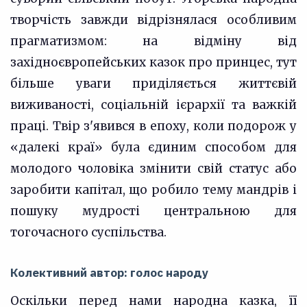
творчість завжди відрізнялася особливим
прагматизмом: на відміну від
західноєвропейських казок про принцес, тут
більше уваги приділяється життєвій
виживаності, соціальній ієрархії та важкій
праці. Твір з'явився в епоху, коли подорож у
«далекі краї» була єдиним способом для
молодого чоловіка змінити свій статус або
заробити капітал, що робило тему мандрів і
пошуку мудрості центральною для
тогочасного суспільства.
Колективний автор: голос народу
Оскільки перед нами народна казка, її