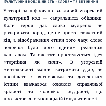
Культурний код: цінність «слова» та витримки
У творі зашифровано важливий угорський
культурний код — сакральність обіцянки.
Коли герой дає слово мудрецю не
розкривати порад, це не просто сюжетний
хід, а відображення етики того часу: слово
чоловіка було його єдиним реальним
капіталом. Також тут простежується ідея
«терпіння як сили». В угорській
ментальності вміння витримати удар, не
поспішати з висновками та дочекатися
істини вважалося ознакою справжньої
зрілості та чоловічої мудрості, що
протиставлялося юнацькій імпульсивності.