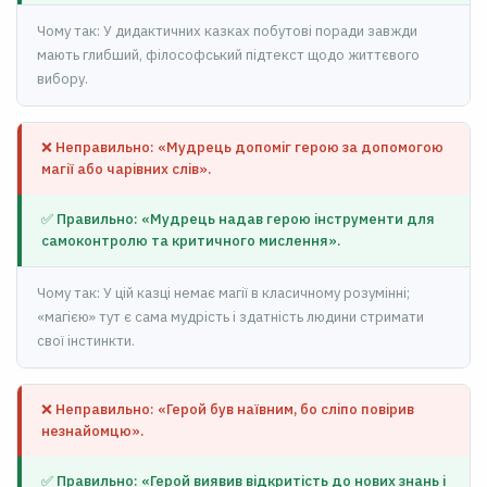
Чому так: У дидактичних казках побутові поради завжди
мають глибший, філософський підтекст щодо життєвого
вибору.
❌ Неправильно: «Мудрець допоміг герою за допомогою
магії або чарівних слів».
✅ Правильно: «Мудрець надав герою інструменти для
самоконтролю та критичного мислення».
Чому так: У цій казці немає магії в класичному розумінні;
«магією» тут є сама мудрість і здатність людини стримати
свої інстинкти.
❌ Неправильно: «Герой був наївним, бо сліпо повірив
незнайомцю».
✅ Правильно: «Герой виявив відкритість до нових знань і