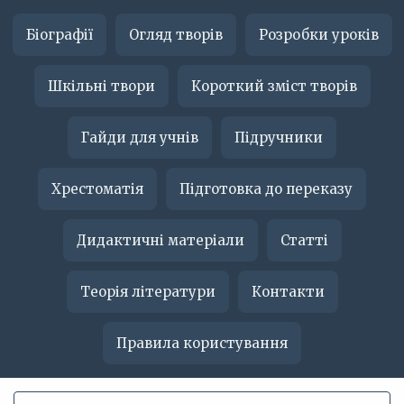
Біографії
Огляд творів
Розробки уроків
Шкільні твори
Короткий зміст творів
Гайди для учнів
Підручники
Хрестоматія
Підготовка до переказу
Дидактичні матеріали
Статті
Теорія літератури
Контакти
Правила користування