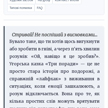
Художні засоби
На уроці
Контекст епохи
Типові помилки
FAQ
Стривай! Не поспішай з висновками...
Бувало таке, що ти хотів щось вигукнути
або зробити в гніві, а через п'ять хвилин
розумів: «Ой, навіщо я це зробив?».
Угорська казка «Три поради» — це не
просто стара історія про подорожі, а
справжній «лайфхак» з виживання в
ситуаціях, коли емоції зашкалюють, а
розум відключається. Вона про те, як
кілька простих слів можуть врятувати