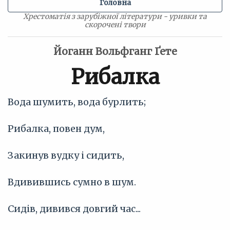
Головна
Хрестоматія з зарубіжної літератури - уривки та
скорочені твори
Йоганн Вольфганг Ґете
Рибалка
Вода шумить, вода бурлить;
Рибалка, повен дум,
Закинув вудку і сидить,
Вдивившись сумно в шум.
Сидів, дивився довгий час...