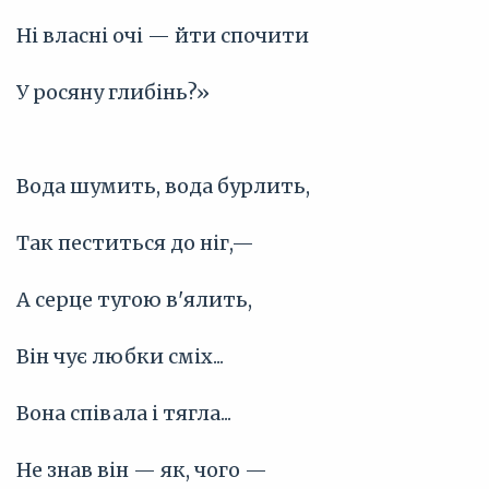
Ні власні очі — йти спочити
У росяну глибінь?»
Вода шумить, вода бурлить,
Так пеститься до ніг,—
А серце тугою в'ялить,
Він чує любки сміх...
Вона співала і тягла...
Не знав він — як, чого —