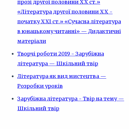
прозі другої половини ХХ ст.»
«Література другої половини ХХ -
початку ХХІ ст.» «Сучасна література
в юнацькому читанні» — Дидактичні
матеріали
Творчі роботи 2019 - Зарубіжна
література — Шкільний твір
Література як вид мистецтва —
Розробки уроків
Зарубіжна література - Твір на тему —
Шкільний твір