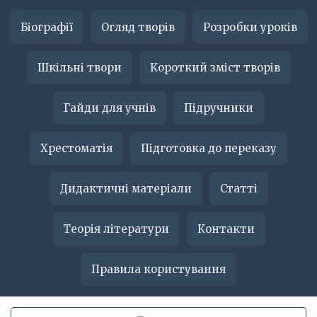
Біографії
Огляд творів
Розробки уроків
Шкільні твори
Короткий зміст творів
Гайди для учнів
Підручники
Хрестоматія
Підготовка до переказу
Дидактичні матеріали
Статті
Теорія літератури
Контакти
Правила користування