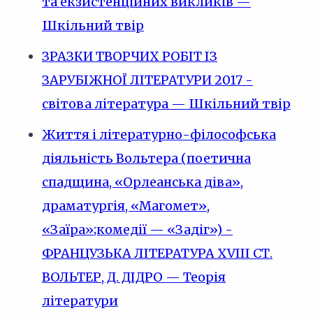
та екзистенційних викликів —
Шкільний твір
ЗРАЗКИ ТВОРЧИХ РОБІТ ІЗ
ЗАРУБІЖНОЇ ЛІТЕРАТУРИ 2017 -
світова література — Шкільний твір
Життя і літературно-філософська
діяльність Вольтера (поетична
спадщина, «Орлеанська діва»,
драматургія, «Магомет»,
«Заїра»;комедії — «Задіг») -
ФРАНЦУЗЬКА ЛІТЕРАТУРА XVIII СТ.
ВОЛЬТЕР, Д. ДІДРО — Теорія
літератури