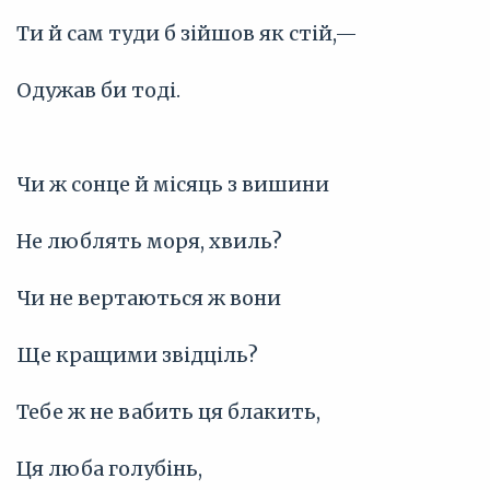
Ти й сам туди б зійшов як стій,—
Одужав би тоді.
Чи ж сонце й місяць з вишини
Не люблять моря, хвиль?
Чи не вертаються ж вони
Ще кращими звідціль?
Тебе ж не вабить ця блакить,
Ця люба голубінь,