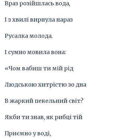
Враз розійшлась вода,
І з хвилі вирнула нараз
Русалка молода.
І сумно мовила вона:
«Чом вабиш ти мій рід
Людською хитрістю зо дна
В жаркий пекельний світ?
Якби ти знав, як рибці тій
Приємно у воді,