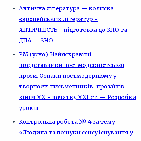
Антична література — колиска
європейських літератур -
АНТИЧНІСТЬ - підготовка до ЗНО та
ДПА — ЗНО
РМ (усно). Найяскравіші
представники постмодерністської
прози. Ознаки постмодернізму у
творчості письменників-прозаїків
кінця XX - початку ХХІ ст. — Розробки
уроків
Контрольна робота № 4 за тему
«Людина та пошуки сенсу існування у