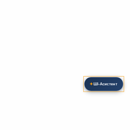
✦
ШІ‑Асистент
Пошук на сайті
Методика та розробки уроків
Фундаментом
zarlit.com
(з 2008 року) є фахові