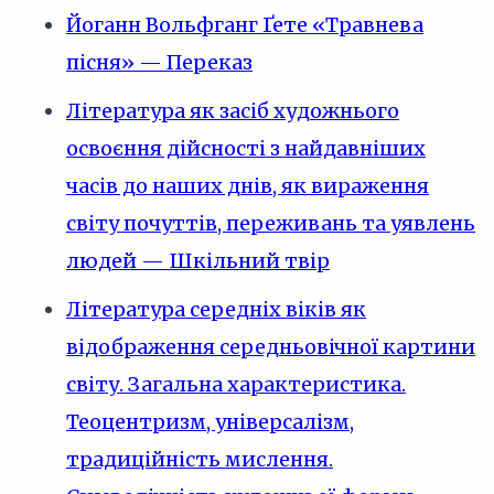
Йоганн Вольфганг Ґете «Травнева
пісня» — Переказ
Література як засіб художнього
освоєння дійсності з найдавніших
часів до наших днів, як вираження
світу почуттів, переживань та уявлень
людей — Шкільний твір
Література середніх віків як
відображення середньовічної картини
світу. Загальна характеристика.
Теоцентризм, універсалізм,
традиційність мислення.