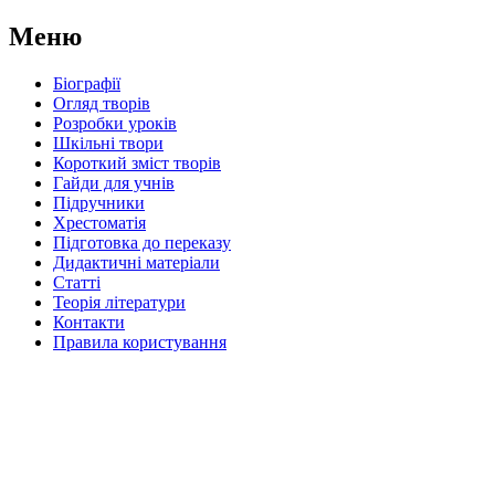
Меню
Біографії
Огляд творів
Розробки уроків
Шкільні твори
Короткий зміст творів
Гайди для учнів
Підручники
Хрестоматія
Підготовка до переказу
Дидактичні матеріали
Статті
Теорія літератури
Контакти
Правила користування