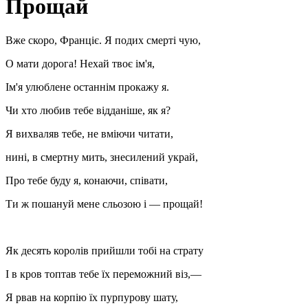
Прощай
Вже скоро, Франціє. Я подих смерті чую,
О мати дорога! Нехай твоє ім'я,
Ім'я улюблене останнім прокажу я.
Чи хто любив тебе відданіше, як я?
Я вихваляв тебе, не вміючи читати,
нині, в смертну мить, знесилений украй,
Про тебе буду я, конаючи, співати,
Ти ж пошануй мене сльозою і — прощай!
Як десять королів прийшли тобі на страту
І в кров топтав тебе їх переможний віз,—
Я рвав на корпію їх пурпурову шату,