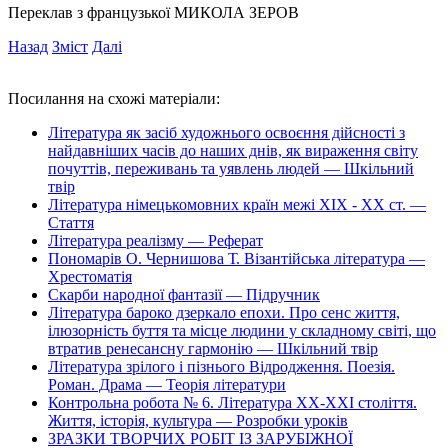
Переклав з французької МИКОЛА ЗЕРОВ
Назад
Зміст
Далі
Посилання на схожі матеріали:
Література як засіб художнього освоєння дійсності з
найдавніших часів до наших днів, як вираження світу
почуттів, переживань та уявлень людей — Шкільний
твір
Література німецькомовних країн межі ХІХ - ХХ ст. —
Стаття
Література реалізму — Реферат
Пономарів О. Чернишова Т. Візантійська література —
Хрестоматія
Скарби народної фантазії — Підручник
Література бароко дзеркало епохи. Про сенс життя,
ілюзорність буття та місце людини у складному світі, що
втратив ренесансну гармонію — Шкільний твір
Література зрілого і пізнього Відродження. Поезія.
Роман. Драма — Теорія літератури
Контрольна робота № 6. Література ХХ-ХХІ століття.
Життя, історія, культура — Розробки уроків
ЗРАЗКИ ТВОРЧИХ РОБІТ ІЗ ЗАРУБІЖНОЇ