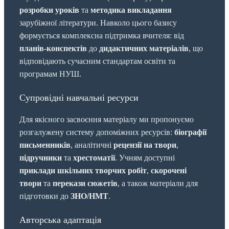
розробки уроків
та
методика викладання
зарубіжної літератури. Навколо цього базису
формується комплексна підтримка вчителя: від
планів-конспектів
до
дидактичних матеріалів
, що
відповідають сучасним стандартам освіти та
програмам НУШ.
Супровідні навчальні ресурси
Для якісного засвоєння матеріалу ми пропонуємо
розгалужену систему допоміжних ресурсів:
біографії
письменників
, аналітичні
рецензії на твори
,
підручники
та
хрестоматії
. Учням доступні
приклади шкільних творчих робіт
,
скорочені
твори
та
перекази сюжетів
, а також матеріали для
підготовки до
ЗНО/НМТ
.
Авторська адаптація