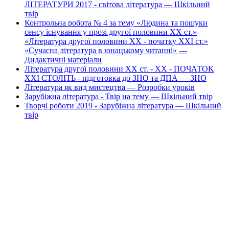
ЛІТЕРАТУРИ 2017 - світова література — Шкільний
твір
Контрольна робота № 4 за тему «Людина та пошуки
сенсу існування у прозі другої половини ХХ ст.»
«Література другої половини ХХ - початку ХХІ ст.»
«Сучасна література в юнацькому читанні» —
Дидактичні матеріали
Література другої половини XX ст. - XX - ПОЧАТОК
XXI СТОЛІТЬ - підготовка до ЗНО та ДПА — ЗНО
Література як вид мистецтва — Розробки уроків
Зарубіжна література - Твір на тему — Шкільний твір
Творчі роботи 2019 - Зарубіжна література — Шкільний
твір