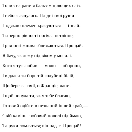
Точив на рани я бальзам цілющих сліз.
І небо зглянулось. Плідні твої руїни
Подякою племен красуються — і знай:
Ти зерно рівності посіяла нетлінне,
І рівності жнива зближаються. Прощай.
Я бачу, як лежу під віком у могилі.
Кого я тут любив — молю — оборони,
І віддаси ти борг тій голубиці білій,
Що берегла твої, о Франціє, лани.
І щоб почула ти, як я тебе благаю,
Готовий одійти в незнаний інший край,—
Свій камінь гробовий поволі підіймаю,
Та руки ломляться; він падає. Прощай!