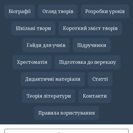
Біографії
Огляд творів
Розробки уроків
Шкільні твори
Короткий зміст творів
Гайди для учнів
Підручники
Хрестоматія
Підготовка до переказу
Дидактичні матеріали
Статті
Теорія літератури
Контакти
Правила користування