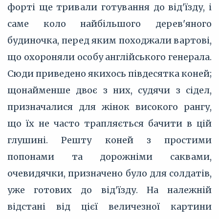
форті ще тривали готування до від'їзду, і
саме коло найбільшого дерев'яного
будиночка, перед яким походжали вартові,
що охороняли особу англійського генерала.
Сюди приведено якихось півдесятка коней;
щонайменше двоє з них, судячи з сідел,
призначалися для жінок високого рангу,
що їх не часто трапляється бачити в цій
глушині. Решту коней з простими
попонами та дорожніми саквами,
очевидячки, призначено було для солдатів,
уже готових до від'їзду. На належній
відстані від цієї величезної картини