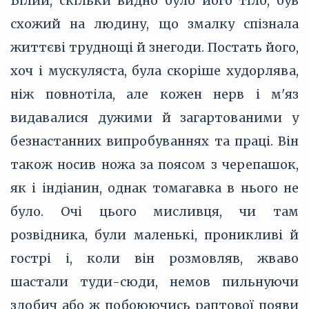
Білий, скільки видно було його тіло, був
схожий на людину, що змалку спізнала
життєві труднощі й знегоди. Постать його,
хоч і мускуляста, була скоріше худорлява,
ніж повнотіла, але кожен нерв і м'яз
видавалися дужими й загартованими у
безнастанних випробуваннях та праці. Він
також носив ножа за поясом з черепашок,
як і індіанин, однак томагавка в нього не
було. Очі цього мисливця, чи там
розвідника, були маленькі, проникливі й
гострі і, коли він розмовляв, жваво
шастали туди-сюди, немов пильнуючи
здобич або ж побоюючись раптової появи