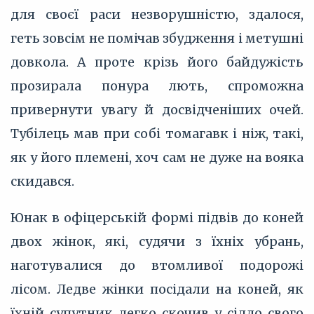
для своєї раси незворушністю, здалося,
геть зовсім не помічав збудження і метушні
довкола. А проте крізь його байдужість
прозирала понура лють, спроможна
привернути увагу й досвідченіших очей.
Тубілець мав при собі томагавк і ніж, такі,
як у його племені, хоч сам не дуже на вояка
скидався.
Юнак в офіцерській формі підвів до коней
двох жінок, які, судячи з їхніх убрань,
наготувалися до втомливої подорожі
лісом. Ледве жінки посідали на коней, як
їхній супутник легко скочив у сідло свого