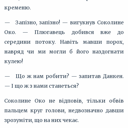
кременю.
— Запізно, запізно! — вигукнув Соколине
Око. — Плюгавець добився вже до
середини потоку. Навіть мавши порох,
навряд чи ми могли б його наздогнати
кулею!
— Що ж нам робити? — запитав Данкен.
— І що ж з нами станеться?
Соколине Око не відповів, тільки обвів
пальцем круг голови, недвозначно давши
зрозуміти, що на них чекає.