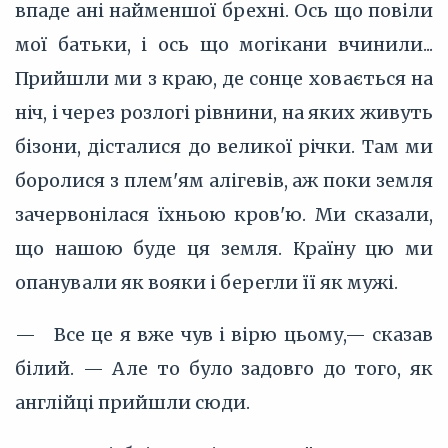
впаде ані найменшої брехні. Ось що повіли
мої батьки, і ось що могікани вчинили...
Прийшли ми з краю, де сонце ховається на
ніч, і через розлогі рівнини, на яких живуть
бізони, дісталися до великої річки. Там ми
боролися з плем'ям алігевів, аж поки земля
зачервонілася їхньою кров'ю. Ми сказали,
що нашою буде ця земля. Країну цю ми
опанували як вояки і берегли її як мужі.
— Все це я вже чув і вірю цьому,— сказав
білий. — Але то було задовго до того, як
англійці прийшли сюди.