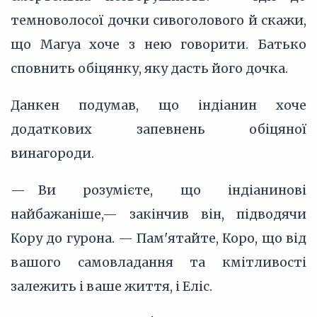
темноволосої дочки сивоголового й скажи,
що Магуа хоче з нею говорити. Батько
сповнить обіцянку, яку дасть його дочка.
Данкен подумав, що індіанин хоче
додаткових запевнень обіцяної
винагороди.
— Ви розумієте, що індіанинові
найбажаніше,— закінчив він, підводячи
Кору до гурона. — Пам'ятайте, Коро, що від
вашого самовладання та кмітливості
залежить і ваше життя, і Еліс.