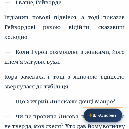
— І ваше, Гейворде!
Індіанин поволі підвівся, а тоді показав
Гейвордові рукою відійти, сказавши
холодно:
— Коли Гурон розмовляє з жінками, його
плем'я затуляє вуха.
Кора зачекала і тоді з жіночою гідністю
звернулася до тубільця:
— Що Хитрий Лис скаже дочці Манро?
✦
— Чи це провина Лисова, що голова його
ШІ‑Асистент
не тверда, мов скеля? Хто дав йому вогняну