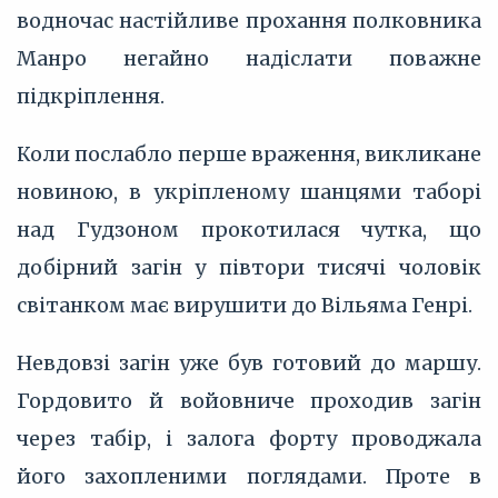
водночас настійливе прохання полковника
Манро негайно надіслати поважне
підкріплення.
Коли послабло перше враження, викликане
новиною, в укріпленому шанцями таборі
над Гудзоном прокотилася чутка, що
добірний загін у півтори тисячі чоловік
світанком має вирушити до Вільяма Генрі.
Невдовзі загін уже був готовий до маршу.
Гордовито й войовниче проходив загін
через табір, і залога форту проводжала
його захопленими поглядами. Проте в