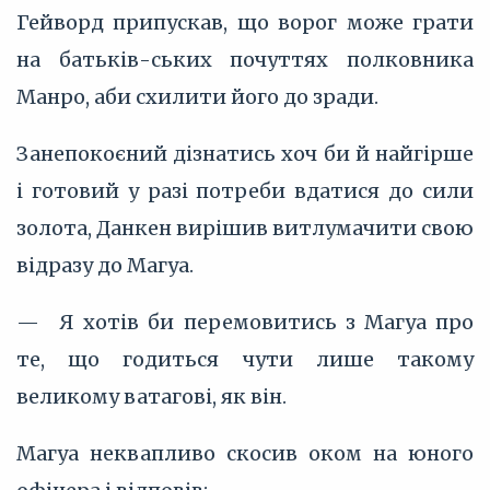
Гейворд припускав, що ворог може грати
на батьків-ських почуттях полковника
Манро, аби схилити його до зради.
Занепокоєний дізнатись хоч би й найгірше
і готовий у разі потреби вдатися до сили
золота, Данкен вирішив витлумачити свою
відразу до Магуа.
— Я хотів би перемовитись з Магуа про
те, що годиться чути лише такому
великому ватагові, як він.
Магуа неквапливо скосив оком на юного