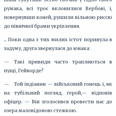
румака, всі троє вклонилися Вербові, і,
повернувши коней, рушили вільною риссю
до північної брами укріплення.
... Поки одна з тих милих істот поринула в
задуму, друга звернулася до юнака:
— Такі привиди часто трапляються в
пущі, Гейворде?
— Той індіанин — військовий гонець і, як
на тубільний погляд, герой,— відповів
офіцер. — Він зголосився провести нас до
озера маловідомою стежкою.