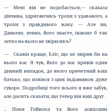
— Мені він не подобається,— сказала
дівчина, здригаючись трохи з удаваного, а
трохи з правдивого жаху. — Але ви,
Данкене, певно, його знаєте, інакше б так
легко на нього не звірились?
— Скажи краще, Еліс, що не звірив би на
нього вас. Я чув, його до нас привів один
дивний випадок, до якого причетний ваш
батько, що повівся з цим індіанином дуже
суворо. Подробиці того всього я вже забув,
але досить сказати, що тепер він наш друг.
... Поки Гейворд та його довірливі