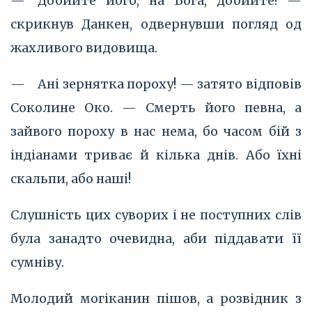
— Добийте його, на Бога, добийте! —
скрикнув Данкен, одвернувши погляд од
жахливого видовища.
— Ані зернятка пороху! — затято відповів
Соколине Око. — Смерть його певна, а
зайвого пороху в нас нема, бо часом бій з
індіанами триває й кілька днів. Або їхні
скальпи, або наші!
Слушність цих суворих і не поступних слів
була занадто очевидна, аби піддавати її
сумніву.
Молодий могіканин пішов, а розвідник з