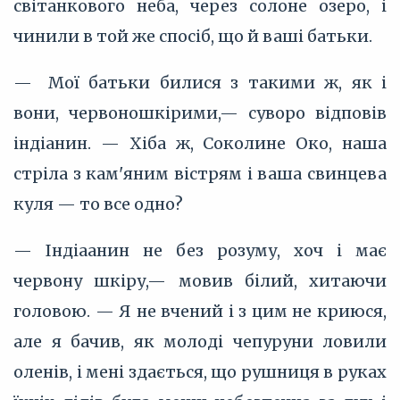
світанкового неба, через солоне озеро, і
чинили в той же спосіб, що й ваші батьки.
— Мої батьки билися з такими ж, як і
вони, червоношкірими,— суворо відповів
індіанин. — Хіба ж, Соколине Око, наша
стріла з кам'яним вістрям і ваша свинцева
куля — то все одно?
— Індіаанин не без розуму, хоч і має
червону шкіру,— мовив білий, хитаючи
головою. — Я не вчений і з цим не криюся,
але я бачив, як молоді чепуруни ловили
оленів, і мені здається, що рушниця в руках