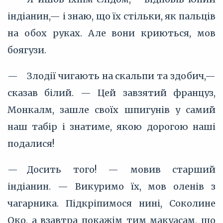
індіанин,— і знаю, що їх стільки, як пальців
на обох руках. Але вони криються, мов
боягузи.
— Злодії чигають на скальпи та здобич,—
сказав білий. — Цей завзятий француз,
Монкалм, зашле своїх шпигунів у самий
наш табір і знатиме, якою дорогою наші
подалися!
— Досить того! — мовив старший
індіанин. — Викуримо їх, мов оленів з
чагарника. Підкріпимося нині, Соколине
Око, а взавтра покажім тим макуасам, що