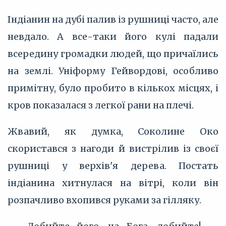
Індіанин на дубі палив із рушниці часто, але
невдало. А все-таки його кулі падали
всередину громадки людей, що причаїлись
на землі. Уніформу Гейвордові, особливо
примітну, було пробито в кількох місцях, і
кров показалася з легкої рани на плечі.
Жвавий, як думка, Соколине Око
скористався з нагоди й вистрілив із своєї
рушниці у верхів'я дерева. Постать
індіанина хитнулася на вітрі, коли він
розпачливо вхопився руками за гілляку.