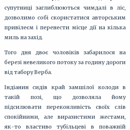
супутниці заглиблюються чимдалі в ліс,
дозволимо собі скористатися авторським
привілеєм і перенести місце дії на кілька
миль на захід.
Того дня двоє чоловіків забарилося на
березі невеликого потоку за годину дороги
від табору Верба.
Індіанин сидів край замшілої колоди в
такій позі, що дозволяла йому
підсилювати переконливість своїх слів
спокійними, але виразистими жестами,
як-то властиво тубільцеві в поважній