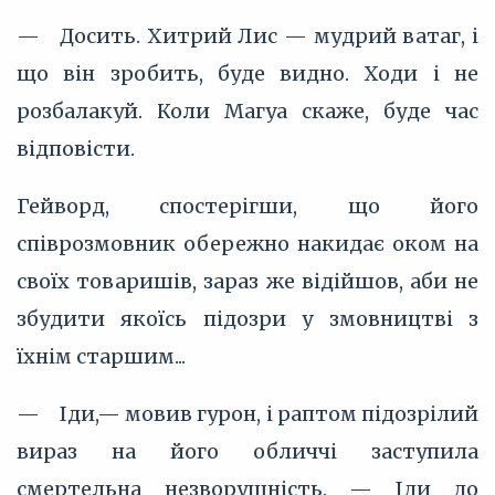
— Досить. Хитрий Лис — мудрий ватаг, і
що він зробить, буде видно. Ходи і не
розбалакуй. Коли Магуа скаже, буде час
відповісти.
Гейворд, спостерігши, що його
співрозмовник обережно накидає оком на
своїх товаришів, зараз же відійшов, аби не
збудити якоїсь підозри у змовництві з
їхнім старшим...
— Іди,— мовив гурон, і раптом підозрілий
вираз на його обличчі заступила
смертельна незворушність. — Іди до