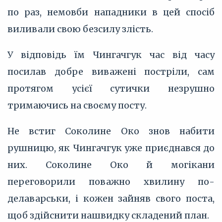
по раз, немовби нападники в цей спосіб
виливали свою безсилу злість.
У відповідь їм Чингачгук час від часу
посилав добре виважені постріли, сам
протягом усієї сутички незрушно
тримаючись на своєму посту.
Не встиг Соколине Око знов набити
рушницю, як Чингачгук уже приєднався до
них. Соколине Око й могікани
переговорили поважно хвилину по-
делаварськи, і кожен зайняв свого поста,
щоб здійснити нашвидку складений план.