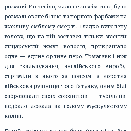
розмові. Його тіло, мало не зовсім голе, було
розмальоване білою та чорною фарбами на
жахливу емблему смерті. Гладко виголену
голову, що на ній зостався тільки звісний
лицарський жмут волосся, прикрашало
одне — єдине орлине перо. Томагавк і ніж
для скальпування, англійського виробу,
стриміли в нього за поясом, а коротка
військова рушниця того ґатунку, яким білі
озброювали своїх союзників — тубільців,
недбало лежала на голому мускулястому
коліні.