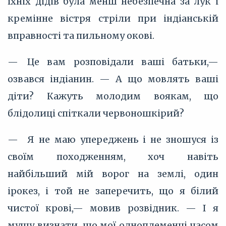
їхніх дідів була менш небезпечна за лук і
кремінне вістря стріли при індіанській
вправності та пильному окові.
— Це вам розповідали ваші батьки,—
озвався індіанин. — А що мовлять ваші
діти? Кажуть молодим воякам, що
блідолиці спіткали червоношкірий?
— Я не маю упереджень і не зношуся із
своїм походженням, хоч навіть
найбільший мій ворог на землі, один
ірокез, і той не заперечить, що я білий
чистої крові,— мовив розвідник. — І я
мушу визнати, що мої одноплеменці часом