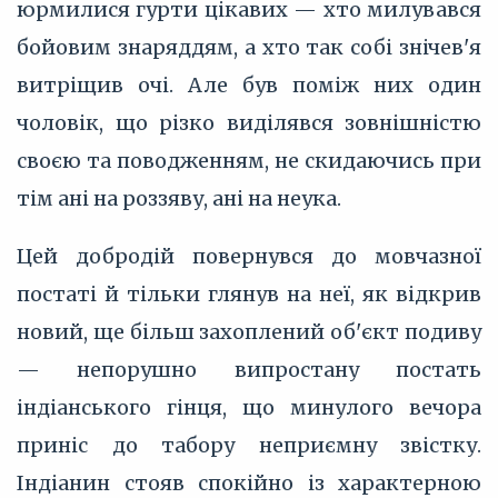
юрмилися гурти цікавих — хто милувався
бойовим знаряддям, а хто так собі знічев'я
витріщив очі. Але був поміж них один
чоловік, що різко виділявся зовнішністю
своєю та поводженням, не скидаючись при
тім ані на роззяву, ані на неука.
Цей добродій повернувся до мовчазної
постаті й тільки глянув на неї, як відкрив
новий, ще більш захоплений об'єкт подиву
— непорушно випростану постать
індіанського гінця, що минулого вечора
приніс до табору неприємну звістку.
Індіанин стояв спокійно із характерною