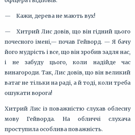
офіцера і відповів:
— Кажи, дерева не мають вух!
— Хитрий Лис довів, що він гідний цього
почесного імені,— почав Гейворд. — Я бачу
його мудрість і все, що він зробив задля нас,
і не забуду цього, коли надійде час
винагороди. Так, Лис довів, що він великий
ватаг не тільки на раді, а й тоді, коли треба
ошукати ворога!
Хитрий Лис із поважністю слухав облесну
мову Гейворда. На обличчі слухача
проступила особлива поважність.