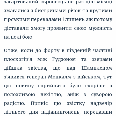
загартований європеєць не раз цілі місяці
змагалися з бистринами річок та крутими
гірськими перевалами і лишень аж потому
діставали змогу проявити свою мужність
на полі бою.
Отже, коли до форту в південній частині
плоскогір'я між Гудзоном та озерами
дійшла звістка, що над Шампленом
з'явився генерал Монкалм з військом, тут
цю новину сприйнято було скоріше з
полохливою нехіттю, аніж з суворою
радістю. Приніс цю звістку надвечір
літнього дня індіанингонець, передавши