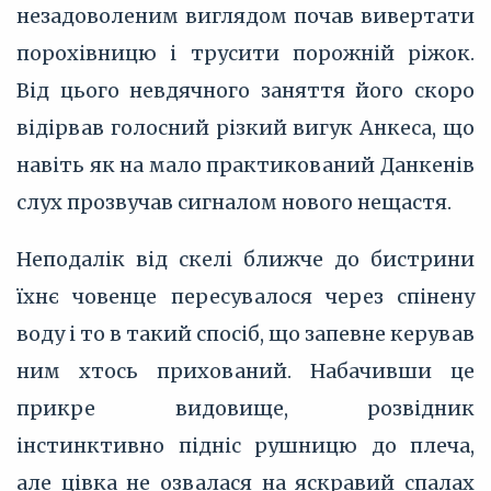
незадоволеним виглядом почав вивертати
порохівницю і трусити порожній ріжок.
Від цього невдячного заняття його скоро
відірвав голосний різкий вигук Анкеса, що
навіть як на мало практикований Данкенів
слух прозвучав сигналом нового нещастя.
Неподалік від скелі ближче до бистрини
їхнє човенце пересувалося через спінену
воду і то в такий спосіб, що запевне керував
ним хтось прихований. Набачивши це
прикре видовище, розвідник
інстинктивно підніс рушницю до плеча,
але цівка не озвалася на яскравий спалах