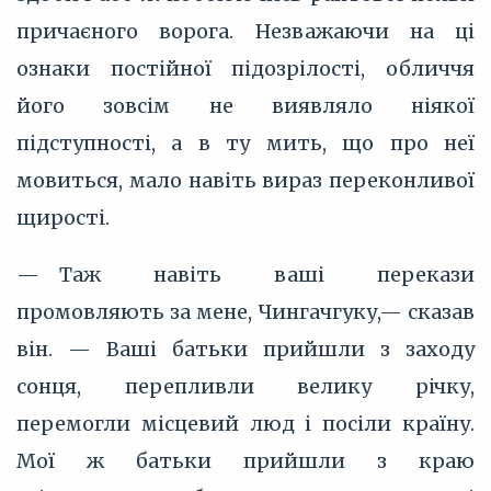
причаєного ворога. Незважаючи на ці
ознаки постійної підозрілості, обличчя
його зовсім не виявляло ніякої
підступності, а в ту мить, що про неї
мовиться, мало навіть вираз переконливої
щирості.
— Таж навіть ваші перекази
промовляють за мене, Чингачгуку,— сказав
він. — Ваші батьки прийшли з заходу
сонця, перепливли велику річку,
перемогли місцевий люд і посіли країну.
Мої ж батьки прийшли з краю