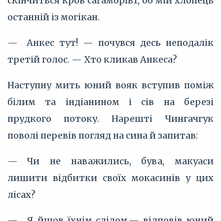
скінчиться кров сагаморів1, бо мій хлопець
останній із могікан.
— Анкес тут! — почувся десь неподалік
третій голос. — Хто кликав Анкеса?
Наступну мить юний вояк вступив поміж
білим та індіанином і сів на березі
прудкого потоку. Нарешті Чингачгук
поволі перевів погляд на сина й запитав:
— Чи не наважились, бува, макуаси
лишити відбитки своїх мокасинів у цих
лісах?
— Я йшов їхнім слідом,— відповів юний