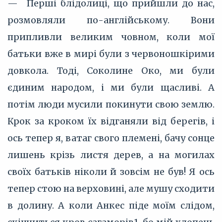
— Перші блідолиці, що прийшли до нас,
розмовляли по-англійському. Вони
припливли великим човном, коли мої
батьки вже в мирі були з червоношкірими
довкола. Тоді, Соколине Око, ми були
єдиним народом, і ми були щасливі. А
потім люди мусили покинути свою землю.
Крок за кроком їх відганяли від берегів, і
ось тепер я, ватаг свого племені, бачу сонце
лишень крізь листя дерев, а на могилах
своїх батьків ніколи й зовсім не був! Я ось
тепер стою на верховині, але мушу сходити
в долину. А коли Анкес піде моїм слідом,