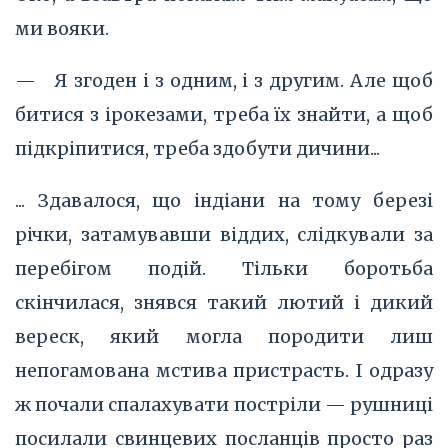
ми вояки.
— Я згоден і з одним, і з другим. Але щоб
битися з ірокезами, треба їх знайти, а щоб
підкріпитися, треба здобути дичини...
... Здавалося, що індіани на тому березі
річки, затамувавши віддих, слідкували за
перебігом подій. Тільки боротьба
скінчилася, знявся такий лютий і дикий
вереск, який могла породити лиш
непогамована мстива пристрасть. І одразу
ж почали спалахувати постріли — рушниці
посилали свинцевих посланців просто раз