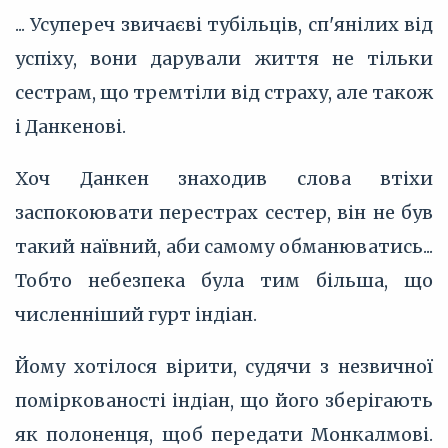
... Усупереч звичаєві тубільців, сп'янілих від
успіху, вони дарували життя не тільки
сестрам, що тремтіли від страху, але також
і Данкенові.
Хоч Данкен знаходив слова втіхи
заспокоювати перестрах сестер, він не був
такий наївний, аби самому обманюватись...
Тобто небезпека була тим більша, що
численніший гурт індіан.
Йому хотілося вірити, судячи з незвичної
поміркованості індіан, що його зберігають
як полоненця, щоб передати Монкалмові.