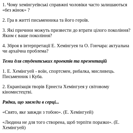
1. Чому хемінгуеївські справжні чоловіки часто залишаються
«без жінок» ?
2. Гра в житті письменника та його героїв.
3. Які причини можуть призвести до втрати цілого покоління?
Яким є ваше покоління?
4. Зброя в інтерпретації Е. Хемінгуея та О. Гончара: актуальна
чи архаїчна проблема?
Теми для студентських проектів та презентацій
1. Е. Хемінгуей - воїн, спортсмен, рибалка, мисливець.
Письменник і Куба.
2. Екранізація творів Ернеста Хемінгуея у світовому
кіномистецтві.
Рядки, що завжди в серці...
«Свято, яке завжди з тобою». (Е. Хемінгуей)
«Людина не для того створена, щоб терпіти поразки». (Е.
Хемінгуей)