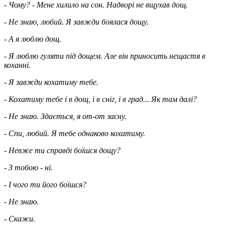
- Чому? - Мене хилило на сон. Надворі не вщухав дощ.
- Не знаю, любий. Я завжди боялася дощу.
- А я люблю дощ.
- Я люблю гуляти під дощем. Але він приносить нещастя в
коханні.
- Я завжди кохатиму тебе.
- Кохатиму тебе і в дощ, і в сніг, і в град... Як там далі?
- Не знаю. Здається, я от-от засну.
- Спи, любий. Я тебе однаково кохатиму.
- Невже ти справді боїшся дощу?
- З тобою - ні.
- І чого ти його боїшся?
- Не знаю.
- Скажи.