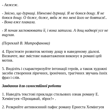
- Авжеж.
- Звісно, що дурниці. Нікчемні дурниці. Я не боюся дощу. Я не
боюся дощу. О боже, боже, якби ж то мені його не боятися!..
- Вона вже плакала.
- Я почав заспокоювати її, і вона затихла. А дощ надворі усе не
вщухав.
(Переклад В. Митрофанова)
4. Простежте розвиток мотиву дощу в наведеному діалозі.
Визначте, яке змістове навантаження виконує в романі цей
мотив.
5. Виділіть і схарактеризуйте інтонації героїв, а також художні
засоби створення ліричних, іронічних, трагічних звучань їхніх
фраз і слів.
Завдання для самостійної роботи
1. Наведіть текстові приклади стильових ознак роману Е.
Хемінгуея «Прощавай, зброє!» .
2. Розкрийте антивоєнний пафос роману Ернеста Хемінгуея