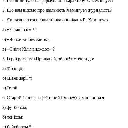
2. Що вплинуло на формування характеру Е. Хемінгуея?
3. Що вам відомо про діяльність Хемінгуея-журналіста?
4. Як називалася перша збірка оповідань Е. Хемінгуея:
а) «У наш час» *;
б) «Чоловіки без жінок»;
в) «Сніги Кіліманджаро» ?
5. Герої роману «Прощавай, зброє!» утекли до:
а) Франції;
б) Швейцарії *;
в) Італії.
6. Старий Сантьяго («Старий і море») захоплюється:
а) футболом;
б) тенісом;
в) бейсболом *.