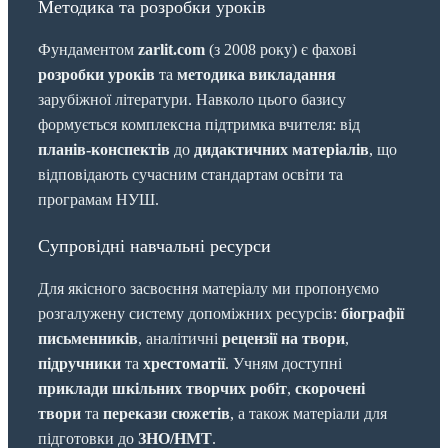
Методика та розробки уроків
Фундаментом
zarlit.com
(з 2008 року) є фахові
розробки уроків
та
методика викладання
зарубіжної літератури. Навколо цього базису
формується комплексна підтримка вчителя: від
планів-конспектів
до
дидактичних матеріалів
, що
відповідають сучасним стандартам освіти та
програмам НУШ.
Супровідні навчальні ресурси
Для якісного засвоєння матеріалу ми пропонуємо
розгалужену систему допоміжних ресурсів:
біографії
письменників
, аналітичні
рецензії на твори
,
підручники
та
хрестоматії
. Учням доступні
приклади шкільних творчих робіт
,
скорочені
твори
та
перекази сюжетів
, а також матеріали для
підготовки до
ЗНО/НМТ
.