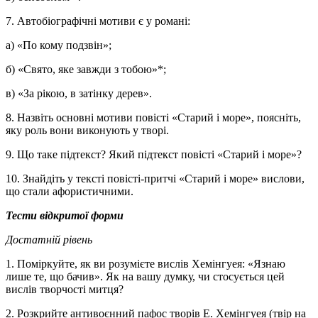
7. Автобіографічні мотиви є у романі:
а) «По кому подзвін»;
б) «Свято, яке завжди з тобою»*;
в) «За рікою, в затінку дерев».
8. Назвіть основні мотиви повісті «Старий і море», поясніть,
яку роль вони виконують у творі.
9. Що таке підтекст? Який підтекст повісті «Старий і море»?
10. Знайдіть у тексті повісті-притчі «Старий і море» вислови,
що стали афористичними.
Тести відкритої форми
Достатній рівень
1. Поміркуйте, як ви розумієте вислів Хемінгуея: «Язнаю
лише те, що бачив». Як на вашу думку, чи стосується цей
вислів творчості митця?
2. Розкрийте антивоєнний пафос творів Е. Хемінгуея (твір на