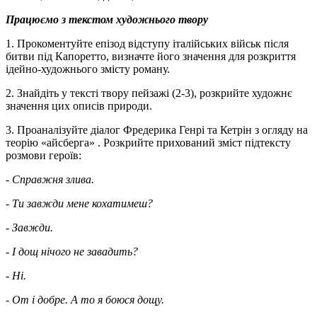
Працюємо з текстом художнього твору
1. Прокоментуйте епізод відступу італійських військ після
битви під Капоретто, визначте його значення для розкриття
ідейно-художнього змісту роману.
2. Знайдіть у тексті твору пейзажі (2-3), розкрийте художнє
значення цих описів природи.
3. Проаналізуйте діалог Фредерика Генрі та Кетрін з огляду на
теорію «айсберга» . Розкрийте прихований зміст підтексту
розмови героїв:
- Справжня злива.
- Ти завжди мене кохатимеш?
- Завжди.
- І дощ нічого не завадить?
- Ні.
- От і добре. А то я боюся дощу.