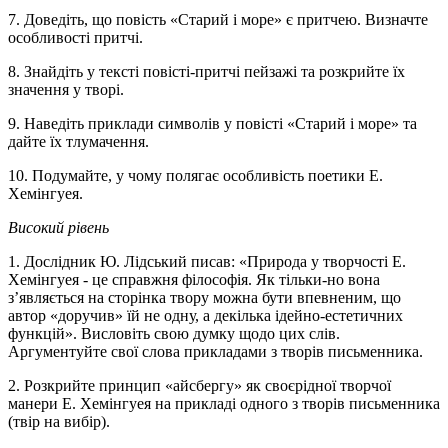
7. Доведіть, що повість «Старий і море» є притчею. Визначте
особливості притчі.
8. Знайдіть у тексті повісті-притчі пейзажі та розкрийте їх
значення у творі.
9. Наведіть приклади символів у повісті «Старий і море» та
дайте їх тлумачення.
10. Подумайте, у чому полягає особливість поетики Е.
Хемінгуея.
Високий рівень
1. Дослідник Ю. Лідський писав: «Природа у творчості Е.
Хемінгуея - це справжня філософія. Як тільки-но вона
з’являється на сторінка твору можна бути впевненим, що
автор «доручив» їй не одну, а декілька ідейно-естетичних
функцій». Висловіть свою думку щодо цих слів.
Аргументуйте свої слова прикладами з творів письменника.
2. Розкрийте принцип «айсбергу» як своєрідної творчої
манери Е. Хемінгуея на прикладі одного з творів письменника
(твір на вибір).