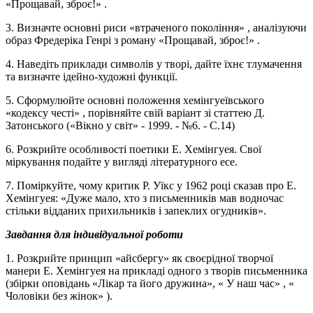
«Прощавай, зброє!» .
3. Визначте основні риси «втраченого покоління» , аналізуючи
образ Фредеріка Генрі з роману «Прощавай, зброє!» .
4. Наведіть приклади символів у творі, дайте їхнє тлумачення
та визначте ідейно-художні функції.
5. Сформулюйте основні положення хемінгуеївського
«кодексу честі» , порівняйте свій варіант зі статтею Д.
Затонського («Вікно у світ» - 1999. - №6. - С.14)
6. Розкрийте особливості поетики Е. Хемінгуея. Свої
міркування подайте у вигляді літературного есе.
7. Поміркуйте, чому критик Р. Уїкс у 1962 році сказав про Е.
Хемінгуея: «Дуже мало, хто з письменників мав водночас
стільки відданих прихильників і запеклих огудників».
Завдання для індивідуальної роботи
1. Розкрийте принцип «айсбергу» як своєрідної творчої
манери Е. Хемінгуея на прикладі одного з творів письменника
(збірки оповідань «Лікар та його дружина», « У наш час» , «
Чоловіки без жінок» ).