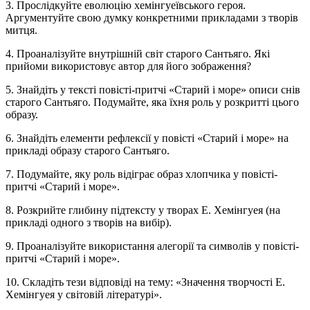
3. Прослідкуйте еволюцію хемінгуеївського героя.
Аргументуйте свою думку конкретними прикладами з творів
митця.
4. Проаналізуйте внутрішній світ старого Сантьяго. Які
прийоми використовує автор для його зображення?
5. Знайдіть у тексті повісті-притчі «Старий і море» описи снів
старого Сантьяго. Подумайте, яка їхня роль у розкритті цього
образу.
6. Знайдіть елементи рефлексії у повісті «Старий і море» на
прикладі образу старого Сантьяго.
7. Подумайте, яку роль відіграє образ хлопчика у повісті-
притчі «Старий і море».
8. Розкрийте глибину підтексту у творах Е. Хемінгуея (на
прикладі одного з творів на вибір).
9. Проаналізуйте використання алегорії та символів у повісті-
притчі «Старий і море».
10. Складіть тези відповіді на тему: «Значення творчості Е.
Хемінгуея у світовій літературі».