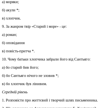
а) моряки;
б) акули *;
в) хлопчик.
9. За жанром твір «Старий і море» - це:
а) роман;
б) оповідання
в) повість-притча *.
10. Чому батьки хлопчика забрали його від Сантьяго:
а) бо старий бив його;
б) бо Сантьяго нічого не зловив *;
в) бо хлопчик був лінивим.
Середній рівень
1. Розповісти про життєвий і творчий шлях письменника.