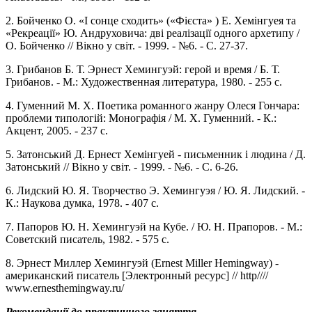
2. Бойченко О. «І сонце сходить» («Фієста» ) Е. Хемінгуея та
«Рекреації» Ю. Андруховича: дві реалізації одного архетипу /
О. Бойченко // Вікно у світ. - 1999. - №6. - С. 27-37.
3. Грибанов Б. Т. Эрнест Хемингуэй: герой и время / Б. Т.
Грибанов. - М.: Художественная литература, 1980. - 255 с.
4. Гуменний М. Х. Поетика романного жанру Олеся Гончара:
проблеми типологій: Монографія / М. Х. Гуменний. - К.:
Акцент, 2005. - 237 с.
5. Затонський Д. Ернест Хемінгуей - письменник і людина / Д.
Затонський // Вікно у світ. - 1999. - №6. - С. 6-26.
6. Лидский Ю. Я. Творчество Э. Хемингуэя / Ю. Я. Лидский. -
К.: Наукова думка, 1978. - 407 с.
7. Папоров Ю. Н. Хемингуэй на Кубе. / Ю. Н. Прапоров. - М.:
Советский писатель, 1982. - 575 с.
8. Эрнест Миллер Хемингуэй (Ernest Miller Hemingway) -
американский писатель [Электронный ресурс] // http////
www.ernesthemingway.ru/
Рекомендації до практичного заняття