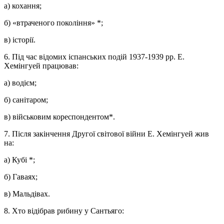
а) кохання;
б) «втраченого покоління» *;
в) історії.
6. Під час відомих іспанських подій 1937-1939 рр. Е.
Хемінгуей працював:
а) водієм;
б) санітаром;
в) військовим кореспондентом*.
7. Після закінчення Другої світової війни Е. Хемінгуей жив
на:
а) Кубі *;
б) Гаваях;
в) Мальдівах.
8. Хто відібрав рибину у Сантьяго: