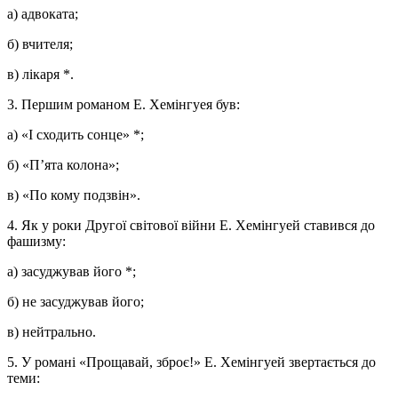
а) адвоката;
б) вчителя;
в) лікаря *.
3. Першим романом Е. Хемінгуея був:
а) «І сходить сонце» *;
б) «П’ята колона»;
в) «По кому подзвін».
4. Як у роки Другої світової війни Е. Хемінгуей ставився до
фашизму:
а) засуджував його *;
б) не засуджував його;
в) нейтрально.
5. У романі «Прощавай, зброє!» Е. Хемінгуей звертається до
теми: