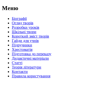
Меню
Біографії
Огляд творів
Розробки уроків
Шкільні твори
Короткий зміст творів
Гайди для учнів
Підручники
Хрестоматія
Підготовка до переказу
Дидактичні матеріали
Статті
Теорія літератури
Контакти
Правила користування