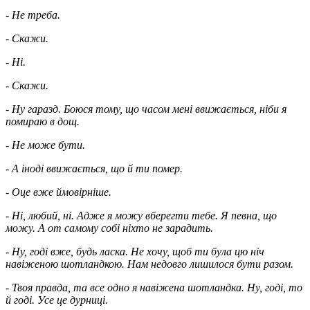
- Не треба.
- Скажи.
- Ні.
- Скажи.
- Ну гаразд. Боюся тому, що часом мені ввижається, ніби я
помираю в дощ.
- Не може бути.
- А іноді ввижається, що й ти помер.
- Оце вже ймовірніше.
- Ні, любий, ні. Адже я можу вберегти тебе. Я певна, що
можу. А от самому собі ніхто не зарадить.
- Ну, годі вже, будь ласка. Не хочу, щоб ти була цю ніч
навіженою шотландкою. Нам недовго лишилося бути разом.
- Твоя правда, та все одно я навіжена шотландка. Ну, годі, то
й годі. Усе це дурниці.