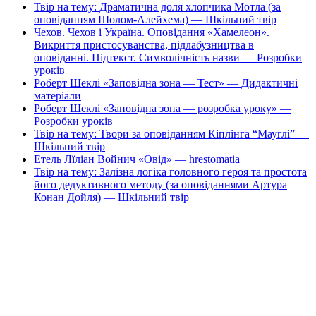
Твір на тему: Драматична доля хлопчика Мотла (за
оповіданням Шолом-Алейхема) — Шкільний твір
Чехов. Чехов і Україна. Оповідання «Хамелеон».
Викриття пристосуванства, підлабузництва в
оповіданні. Підтекст. Символічність назви — Розробки
уроків
Роберт Шеклі «Заповідна зона — Тест» — Дидактичні
матеріали
Роберт Шеклі «Заповідна зона — розробка уроку» —
Розробки уроків
Твір на тему: Твори за оповіданням Кіплінга “Мауглі” —
Шкільний твір
Етель Лїліан Войнич «Овід» — hrestomatia
Твір на тему: Залізна логіка головного героя та простота
його дедуктивного методу (за оповіданнями Артура
Конан Дойля) — Шкільний твір