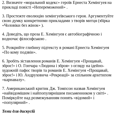
2. Визначте «моральний кодекс» героїв Ернеста Хемінгуея на
прикладі повісті «Непереможений» .
3. Простежте еволюцію хемінгуеївського героя. Аргументуйте
свою думку конкретними прикладами з творів митця (збірка
«Чоловіки без жінок» ).
4. Доведіть, що проза Е. Хемінгуея є автобіографічною і
водночас філософською .
5. Розкрийте глибину підтексту в романі Ернеста Хемінгуея
«По кому подзвін».
6. Зробіть зіставлення романів Е. Хемінгуея «Прощавай,
зброє!» і О. Гончара «Людина і зброя» з огляду на ідейно-
художній пафос творів та романів Е. Хемінгуея «Прощавай,
зброє!» і Ю. Андруховича «Рекреації» за спільним архетипом
«карнавалу».
7. Американський критик Дж. Томпсон назвав Хемінгуея
«найвідомішим і найпопулярнішим письменником у світі» .
Поміркуйте над розмежуванням понять «відомий» і
«популярний» .
Теми для дискусій