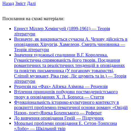
Назад
Зміст
Далі
Посилання на схожі матеріали:
Ернест Міллер Хемінгуей (1899-1961) — Теорія
літератури
Визначте, як викривається сучасна А. Чехову дійсність в
оповіданнях Хірургія, Хамелеон, Смерть чиновника —
Теорія літератури
Значення художньої спадщини В.Г. Короленка.
Гуманістична спрямованість його творів. Поєднання
романтичних та реалістичних тенденцій в оповіданнях
та повістях письменника (У поганому товаристві,
Сліпий музикант, Ріка грає, Ліс шумить та ін.) — Теорія
літератури
Рецензія на «Фах» Айзека Азімова — Рецензія
Втілення принципів побудови постмодерністського
твору в оповіданнях Х. Л. Борхеса — Стаття
Функціональність історико-культурного контексту в
розкритті проблемно-тематичної основи роману «Овідій
Назон- поет»Яцека Бохенського — Реферат
До вивчення оповідання Геній — Підручник
Моральні проблеми оповідання Е. Сетон-Тонпсона
«Лобо» — Шкільний твір