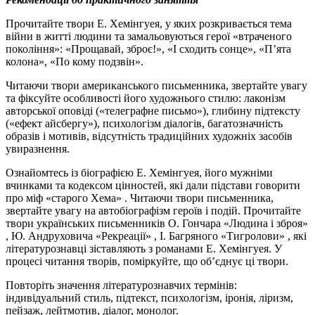
Прочитайте твори Е. Хемінгуея, у яких розкривається тема
війни в житті людини та замальовуються герої «втраченого
покоління»: «Прощавай, зброє!», «І сходить сонце», «П’ята
колона», «По кому подзвін».
Читаючи твори американського письменника, звертайте увагу
та фіксуйте особливості його художнього стилю: лаконізм
авторської оповіді («телеграфне письмо»), глибину підтексту
(«ефект айсбергу»), психологізм діалогів, багатозначність
образів і мотивів, відсутність традиційних художніх засобів
увиразнення.
Ознайомтесь із біографією Е. Хемінгуея, його мужніми
вчинками та кодексом цінностей, які дали підстави говорити
про міф «старого Хема» . Читаючи твори письменника,
звертайте увагу на автобіографізм героїв і подій. Прочитайте
твори українських письменників О. Гончара «Людина і зброя»
, Ю. Андруховича «Рекреації» , І. Багряного «Тигролови» , які
літературознавці зіставляють з романами Е. Хемінгуея. У
процесі читання творів, поміркуйте, що об’єднує ці твори.
Повторіть значення літературознавчих термінів:
індивідуальний стиль, підтекст, психологізм, іронія, ліризм,
пейзаж, лейтмотив, діалог, монолог.