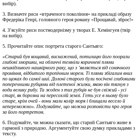
вибір).
3. Визначте риси «втраченого покоління» на прикладі образу
Фредеріка Генрі, головного героя роману «Прощавай, зброє!»
4. З’ясуйте риси постмодернізму у творах Е. Хемінгуея (твір
на вибір).
5. Прочитайте опис портрета старого Сантьяго:
«Старий був кощавий, виснажений, потилицю його поорали
глибокі зморшки, на обличчі темніли коричневі плями
нешкідливого нашкірного раку, що з ’являється від сонячного
проміння, відбитого тропічним морем. Ті плями збігалим вниз
по щоках до самої шиї. Долоні старого були посічені глибокими
поперечними рубцями від плетеної жилки, якою він тягнув з
води велику рибу. Та жоден з тих рубців не був свіжий - усі
старі, як борозни на пересохлій землі. Геть усе в ньому було
старе, крім очей - вони мали колір моря і блищали весело й
непереможно». Подумайте, що можна розповісти про героя
за його портретом.
6. Подумайте, чи можна сказати, що старий Сантьяго живе в
гармонії з природою. Аргументуйте свою думку прикладами з
тексту.