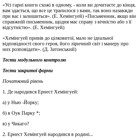
«Усі гарні книги схожі в одному, - коли ви дочитаєте до кінця,
вам здається, що все це трапилося з вами, так воно назавжди
при вас і залишиться». (Е. Хемінгуей) «Письменник, якщо він
справжній письменник, щодня має справу з вічністю або з її
відсутністю». (Е. Хемінгуей)
«Хемінгуей привів до цілковитої, мало не ідеальної
відповідності свого героя, його ліричний світ і манеру про
них розповідати». (Д. Затонський)
Тести модульного контролю
Тести закритої форми
Початковий рівень
1. Де народився Ернест Хемінгуей:
а) у Нью -Йорку;
б) в Оук Парку *;
в) у Чикаго?
2. Ернест Хемінгуей народився в родині...