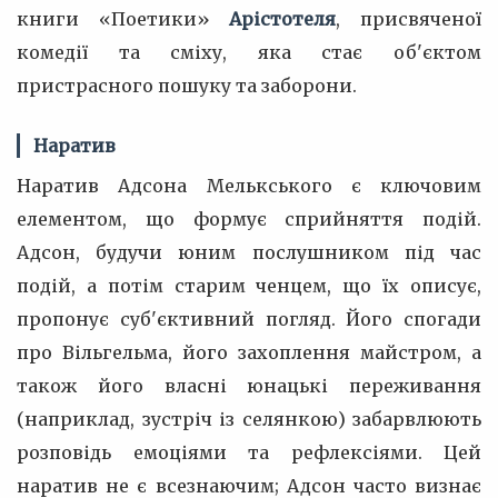
книги «Поетики»
Арістотеля
, присвяченої
комедії та сміху, яка стає об'єктом
пристрасного пошуку та заборони.
Наратив
Наратив Адсона Мелькського є ключовим
елементом, що формує сприйняття подій.
Адсон, будучи юним послушником під час
подій, а потім старим ченцем, що їх описує,
пропонує суб'єктивний погляд. Його спогади
про Вільгельма, його захоплення майстром, а
також його власні юнацькі переживання
(наприклад, зустріч із селянкою) забарвлюють
розповідь емоціями та рефлексіями. Цей
наратив не є всезнаючим; Адсон часто визнає