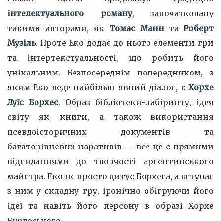
інтелектуального роману
, започатковану
такими авторами, як
Томас Манн
та
Роберт
Музіль
. Проте Еко додає до нього елементи гри
та інтертекстуальності, що робить його
унікальним. Безпосереднім попередником, з
яким Еко веде найбільш явний діалог, є
Хорхе
Луїс Борхес
. Образ бібліотеки-лабіринту, ідея
світу як книги, а також використання
псевдоісторичних документів та
багаторівневих наративів — все це є прямими
відсиланнями до творчості аргентинського
майстра. Еко не просто цитує Борхеса, а вступає
з ним у складну гру, іронічно обігруючи його
ідеї та навіть його персону в образі Хорхе
Бургоського.