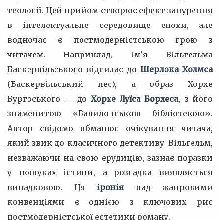
теології. Цей прийом створює ефект занурення
в інтелектуальне середовище епохи, але
водночас є постмодерністською грою з
читачем. Наприклад, ім'я Вільгельма
Баскервільського відсилає до
Шерлока Холмса
(Баскервільський пес), а образ Хорхе
Бургоського — до
Хорхе Луїса Борхеса
, з його
знаменитою «Вавилонською бібліотекою».
Автор свідомо обманює очікування читача,
який звик до класичного детективу: Вільгельм,
незважаючи на свою ерудицію, зазнає поразки
у пошуках істини, а розгадка виявляється
випадковою. Ця
іронія
над жанровими
конвенціями є однією з ключових рис
постмодерністської естетики роману.