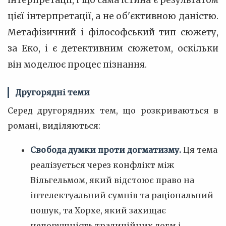
інтерпретації, і що сама істина є результатом
цієї інтерпретації, а не об'єктивною даністю.
Метафізичний і філософський тип сюжету,
за Еко, і є детективним сюжетом, оскільки
він моделює процес пізнання.
Другорядні теми
Серед другорядних тем, що розкриваються в
романі, виділяються:
Свобода думки проти догматизму.
Ця тема
реалізується через конфлікт між
Вільгельмом, який відстоює право на
інтелектуальний сумнів та раціональний
пошук, та Хорхе, який захищає
непорушність традиційних догм і