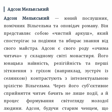
Адсон Мелькський
Адсон Мелькський
— юний послушник,
помічник Вільгельма та оповідач роману. Він
представляє собою «чистий аркуш», який
спостерігає за подіями та вбирає знання від
свого майстра. Адсон є свого роду «очима
читача» у складному світі монастиря. Його
юнацька наївність, релігійність та перші
зіткнення з гріхом (наприклад, зустріч із
селянкою) контрастують з інтелектуальною
зрілістю Вільгельма. Через його суб'єктивне
сприйняття читач бачить не лише події, а й
процес формування світогляду молодої
людини. Адсон, будучи старим ченцем, що