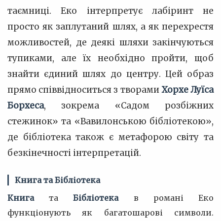
таємниці. Еко інтерпретує лабіринт не
просто як заплутаний шлях, а як перехрестя
можливостей, де деякі шляхи закінчуються
тупиками, але їх необхідно пройти, щоб
знайти єдиний шлях до центру. Цей образ
прямо співвідноситься з творами
Хорхе Луїса
Борхеса
, зокрема «Садом розбіжних
стежинок» та «Вавилонською бібліотекою»,
де бібліотека також є метафорою світу та
безкінечності інтерпретацій.
Книга та Бібліотека
Книга
та
Бібліотека
в романі Еко
функціонують як багатошарові символи.