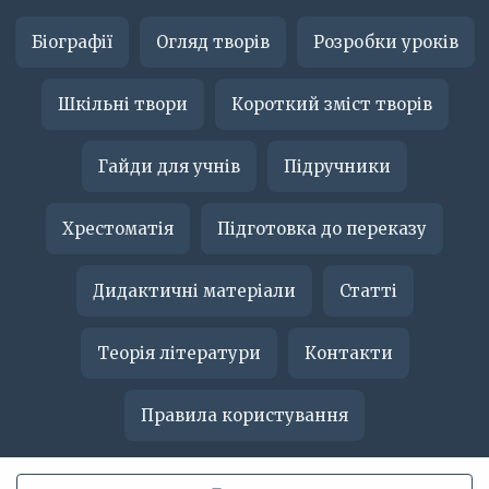
Біографії
Огляд творів
Розробки уроків
Шкільні твори
Короткий зміст творів
Гайди для учнів
Підручники
Хрестоматія
Підготовка до переказу
Дидактичні матеріали
Статті
Теорія літератури
Контакти
Правила користування