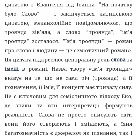
цитатою з Євангелія від Іоанна: "На початку
було Слово" — і закінчується латинською
цитатою, меланхолійно повідомляючою, що
троянда зів'яла, а слово "троянда", "ім'я
троянда" зосталося. "Ім'я троянди" — роман
про слово і людину — це семіотичний роман».
Ця цитата підкреслює центральну роль
слова
та
імені
в романі. Назва твору «Ім'я троянди»
вказує на те, що не сама річ (троянда), а її
позначення, її ім'я, її концепт має тривалу силу.
Це є ключовим для семіотичного підходу Еко,
де знаки та їхні інтерпретації формують
реальність. Слова не просто описують світ;
вони його створюють і змінюють, а їхня
багатозначність є джерелом як пізнання, так і