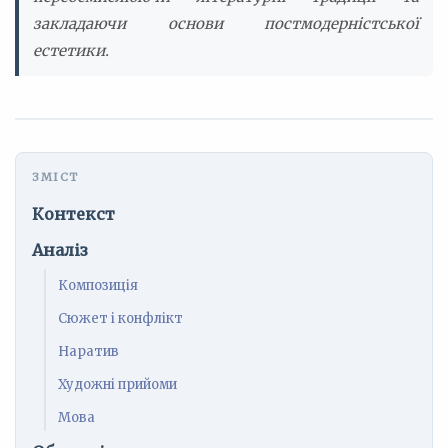
закладаючи основи постмодерністської
естетики.
Контекст
Аналіз
Композиція
Сюжет і конфлікт
Наратив
Художні прийоми
Мова