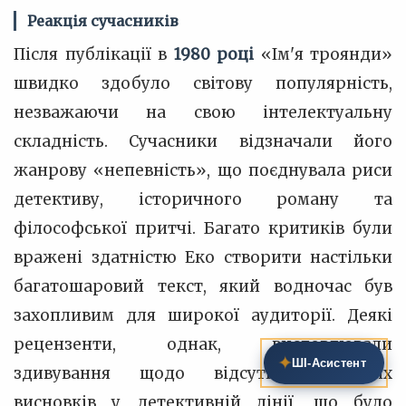
Реакція сучасників
Після публікації в
1980 році
«Ім'я троянди»
швидко здобуло світову популярність,
незважаючи на свою інтелектуальну
складність. Сучасники відзначали його
жанрову «непевність», що поєднувала риси
детективу, історичного роману та
філософської притчі. Багато критиків були
вражені здатністю Еко створити настільки
багатошаровий текст, який водночас був
захопливим для широкої аудиторії. Деякі
рецензенти, однак, висловлювали
✦
ШІ‑Асистент
здивування щодо відсутності чітких
висновків у детективній лінії, що було