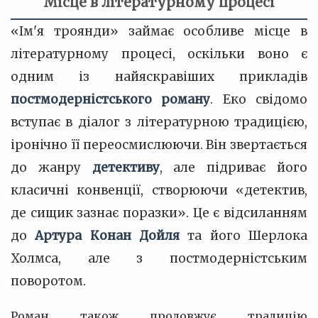
Місце в літературному процесі
«Ім'я троянди» займає особливе місце в
літературному процесі, оскільки воно є
одним із найяскравіших прикладів
постмодерністського роману
. Еко свідомо
вступає в діалог з літературною традицією,
іронічно її переосмислюючи. Він звертається
до жанру
детективу
, але підриває його
класичні конвенції, створюючи «детектив,
де сищик зазнає поразки». Це є відсиланням
до
Артура Конан Дойля
та його Шерлока
Холмса, але з постмодерністським
поворотом.
Роман також продовжує традицію