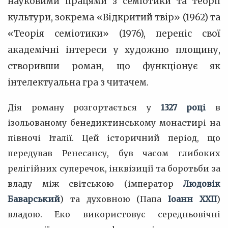
науковими працями з семіотики та теорії
культури, зокрема «Відкритий твір» (1962) та
«Теорія семіотики» (1976), переніс свої
академічні інтереси у художню площину,
створивши роман, що функціонує як
інтелектуальна гра з читачем.
Дія роману розгортається у
1327 році
в
ізольованому бенедиктинському монастирі на
півночі Італії. Цей історичний період, що
передував Ренесансу, був часом глибоких
релігійних суперечок, інквізиції та боротьби за
владу між світською (імператор
Людовік
Баварський
) та духовною (Папа
Іоанн XXII
)
владою. Еко використовує середньовічні