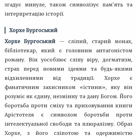
згадує минуле, також символізує пам'ять та
інтерпретацію історії.
Хорхе Бургоський
Хорхе Бургоський
— сліпий, старий монах,
бібліотекар, який є головним антагоністом
роману. Він уособлює сліпу віру, догматизм,
страх перед новими ідеями та будь-якими
відхиленнями від традиції. Хорхе є
фанатичним захисником «істини», яку він
розуміє як єдину, незмінну та дану Богом. Його
боротьба проти сміху та приховування книги
Арістотеля є символом боротьби проти
інтелектуальної свободи та плюралізму. Образ
Хорхе, з його сліпотою та одержимістю