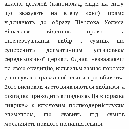
аналізі деталей (наприклад, сліди на снігу,
що вказують на втечу коня), прямо
відсилають до образу Шерлока Холмса.
Вільгельм відстоює право на
інтелектуальний вибір і сумнів, що
суперечить догматичним установкам
середньовічної церкви. Однак, незважаючи
на свою ерудицію, Вільгельм зазнає поразки
у пошуках справжньої істини про вбивства;
його висновки часто виявляються хибними, а
розгадка приходить випадково. Ця «поразка
сищика» є ключовим постмодерністським
елементом, що ставить під сумнів
можливість повного пізнання істини.