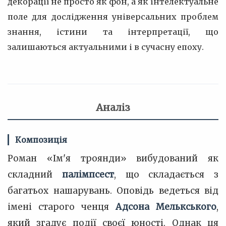
декорації не просто як фон, а як інтелектуальне
поле для дослідження універсальних проблем
знання, істини та інтерпретації, що
залишаються актуальними і в сучасну епоху.
Аналіз
Композиція
Роман «Ім'я троянди» вибудований як
складний
палімпсест
, що складається з
багатьох нашарувань. Оповідь ведеться від
імені старого ченця
Адсона Мелькського
,
який згадує події своєї юності. Однак ця