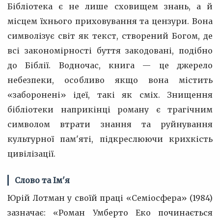
Бібліотека є не лише сховищем знань, а й
місцем їхнього приховування та цензури. Вона
символізує світ як текст, створений Богом, де
всі закономірності буття закодовані, подібно
до Біблії. Водночас, книга — це джерело
небезпеки, особливо якщо вона містить
«заборонені» ідеї, такі як сміх. Знищення
бібліотеки наприкінці роману є трагічним
символом втрати знання та руйнування
культурної пам'яті, підкреслюючи крихкість
цивілізації.
Слово та Ім'я
Юрій Лотман у своїй праці «Семіосфера» (1984)
зазначає: «Роман Умберто Еко починається