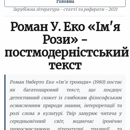
Головна
Зарубіжна література - статті та реферати - 2021
Роман У. Еко «Ім'я
Рози» -
постмодерністський
текст
Роман Умберто Еко «Ім'я троянди» (1980) постає
як багатошаровий текст, що поєднує
детективний сюжет із глибоким філософським
осмисленням природи знання, інтерпретації та
ролі слова в культурі. Твір занурює читача у
середньовічний світ, водночас іронічно
переосмислюючи літературні традиції та