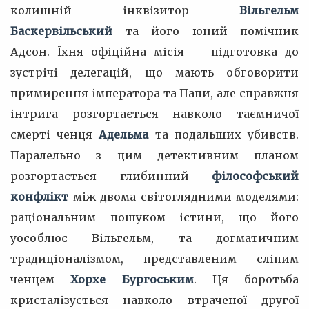
колишній інквізитор
Вільгельм
Баскервільський
та його юний помічник
Адсон. Їхня офіційна місія — підготовка до
зустрічі делегацій, що мають обговорити
примирення імператора та Папи, але справжня
інтрига розгортається навколо таємничої
смерті ченця
Адельма
та подальших убивств.
Паралельно з цим детективним планом
розгортається глибинний
філософський
конфлікт
між двома світоглядними моделями:
раціональним пошуком істини, що його
уособлює Вільгельм, та догматичним
традиціоналізмом, представленим сліпим
ченцем
Хорхе Бургоським
. Ця боротьба
кристалізується навколо втраченої другої