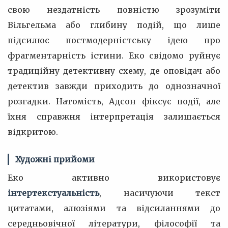
свою нездатність повністю зрозуміти
Вільгельма або глибину подій, що лише
підсилює постмодерністську ідею про
фрагментарність істини. Еко свідомо руйнує
традиційну детективну схему, де оповідач або
детектив завжди приходить до однозначної
розгадки. Натомість, Адсон фіксує події, але
їхня справжня інтерпретація залишається
відкритою.
Художні прийоми
Еко активно використовує
інтертекстуальність
, насичуючи текст
цитатами, алюзіями та відсиланнями до
середньовічної літератури, філософії та