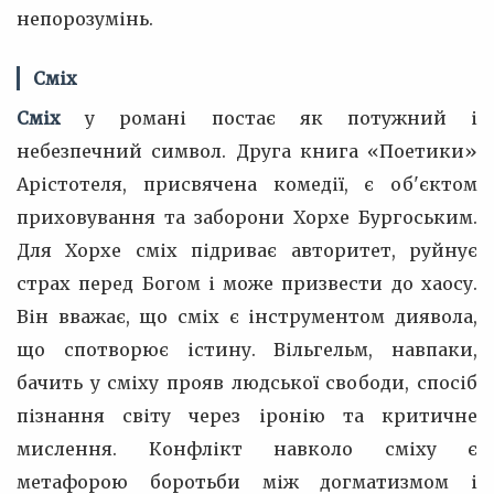
непорозумінь.
Сміх
Сміх
у романі постає як потужний і
небезпечний символ. Друга книга «Поетики»
Арістотеля, присвячена комедії, є об'єктом
приховування та заборони Хорхе Бургоським.
Для Хорхе сміх підриває авторитет, руйнує
страх перед Богом і може призвести до хаосу.
Він вважає, що сміх є інструментом диявола,
що спотворює істину. Вільгельм, навпаки,
бачить у сміху прояв людської свободи, спосіб
пізнання світу через іронію та критичне
мислення. Конфлікт навколо сміху є
метафорою боротьби між догматизмом і