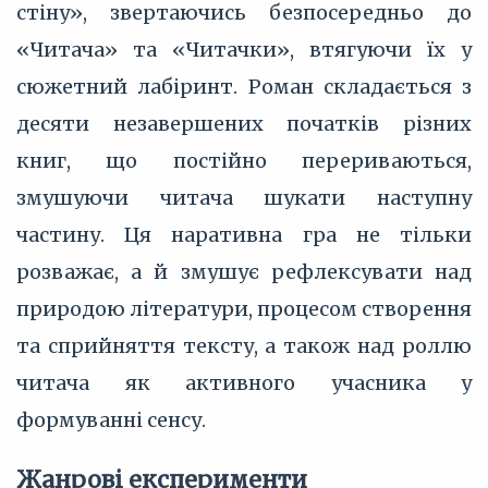
стіну», звертаючись безпосередньо до
«Читача» та «Читачки», втягуючи їх у
сюжетний лабіринт. Роман складається з
десяти незавершених початків різних
книг, що постійно перериваються,
змушуючи читача шукати наступну
частину. Ця наративна гра не тільки
розважає, а й змушує рефлексувати над
природою літератури, процесом створення
та сприйняття тексту, а також над роллю
читача як активного учасника у
формуванні сенсу.
Жанрові експерименти