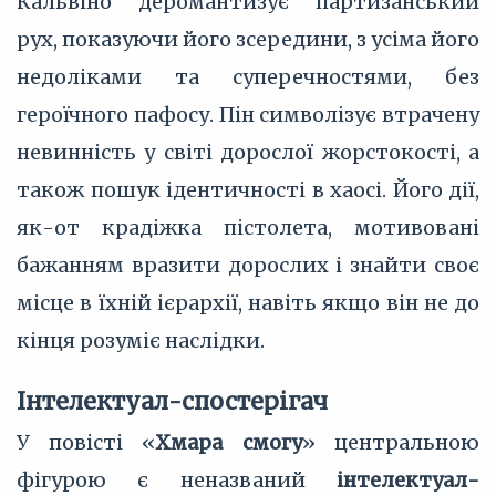
Кальвіно деромантизує партизанський
рух, показуючи його зсередини, з усіма його
недоліками та суперечностями, без
героїчного пафосу. Пін символізує втрачену
невинність у світі дорослої жорстокості, а
також пошук ідентичності в хаосі. Його дії,
як-от крадіжка пістолета, мотивовані
бажанням вразити дорослих і знайти своє
місце в їхній ієрархії, навіть якщо він не до
кінця розуміє наслідки.
Інтелектуал-спостерігач
У повісті «
Хмара смогу
» центральною
фігурою є неназваний
інтелектуал-