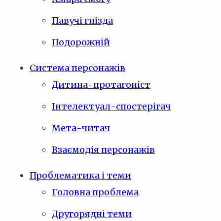
Павучі гнізда
Подорожній
Система персонажів
Дитина-протагоніст
Інтелектуал-спостерігач
Мета-читач
Взаємодія персонажів
Проблематика і теми
Головна проблема
Другорядні теми