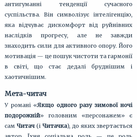
антигуманні тенденції сучасного
суспільства. Він символізує інтелігенцію,
яка відчуває дискомфорт від руйнівних
наслідків прогресу, але не завжди
знаходить сили для активного опору. Його
мотивація — це пошук чистоти та гармонії
в світі, що стає дедалі бруднішим і
хаотичнішим.
Мета-читач
У романі «
Якщо одного разу зимової ночі
подорожній
» головним «персонажем» є
сам
Читач
(і
Читачка
), до яких звертається
автор. Їхня соціальна роль — це роль