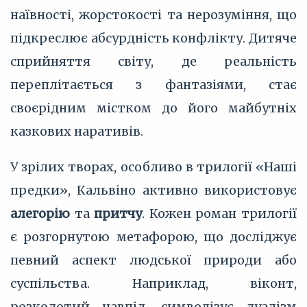
наївності, жорстокості та нерозуміння, що
підкреслює абсурдність конфлікту. Дитяче
сприйняття світу, де реальність
переплітається з фантазіями, стає
своєрідним містком до його майбутніх
казкових наративів.
У зрілих творах, особливо в трилогії «Наші
предки», Кальвіно активно використовує
алегорію
та
притчу
. Кожен роман трилогії
є розгорнутою метафорою, що досліджує
певний аспект людської природи або
суспільства. Наприклад, віконт,
розколотий навпіл, символізує дуалізм