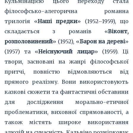
Кульмінацією цього переходу стала
філософсько-алегорична романна
трилогія «
Наші предки
» (1952–1959), що
складається з романів «
Віконт,
розполовинений
» (1952), «
Барон на дереві
»
(1957) та «
Неіснуючий лицар
» (1959). Ці
твори, засновані на жанрі філософської
притчі, повністю відмовляються від
прямого реалізму. Вони використовують
казкові сюжети та фантастичні обставини
для дослідження морально-етичної
проблематики, виховної спрямованості, а
також містять широке використання
алюзій на сучасність. Кальвіно розмірковує