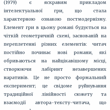
(1979) є яскравим прикладом
інтелектуальної гри, що стала
характерною ознакою постмодернізму.
Елемент гри в цьому романі будується на
чіткій геометричній схемі, заснованій на
переплетенні різних елементів: читач
постійно починає нові романи, які
обриваються на найцікавішому місці,
створюючи лабіринт незавершених
наративів. Це не просто формальний
експеримент; це свідоме руйнування
традиційної лінійності сюжету та
взаємодії автора-тексту-читача, що