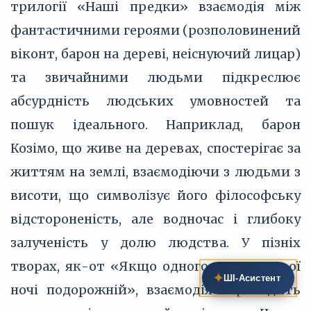
трилогії «Наші предки» взаємодія між
фантастичними героями (розполовинений
віконт, барон на дереві, неіснуючий лицар)
та звичайними людьми підкреслює
абсурдність людських умовностей та
пошук ідеального. Наприклад, барон
Козімо, що живе на деревах, спостерігає за
життям на землі, взаємодіючи з людьми з
висоти, що символізує його філософську
відстороненість, але водночас і глибоку
залученість у долю людства. У пізніх
творах, як-от «Якщо одного разу зимової
✦
ШІ‑Асистент
ночі подорожній», взаємодія переходить