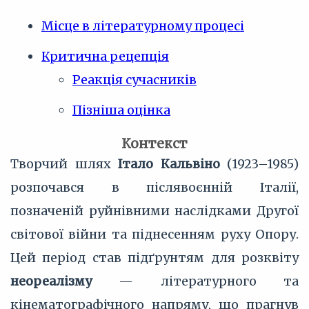
Місце в літературному процесі
Критична рецепція
Реакція сучасників
Пізніша оцінка
Контекст
Творчий шлях
Італо Кальвіно
(1923–1985)
розпочався в післявоєнній Італії,
позначеній руйнівними наслідками Другої
світової війни та піднесенням руху Опору.
Цей період став підґрунтям для розквіту
неореалізму
— літературного та
кінематографічного напряму, що прагнув