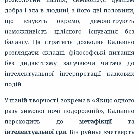
добра і зла в людині, а його дві половини,
що існують окремо, демонструють
неможливість цілісного існування без
балансу. Ця стратегія дозволяє Кальвіно
розглядати складні філософські питання
без дидактизму, залучаючи читача до
інтелектуальної інтерпретації казкових
подій.
У пізній творчості, зокрема в «Якщо одного
разу зимової ночі подорожній», Кальвіно
переходить до
метафікції
та
інтелектуальної гри
. Він руйнує «четверту