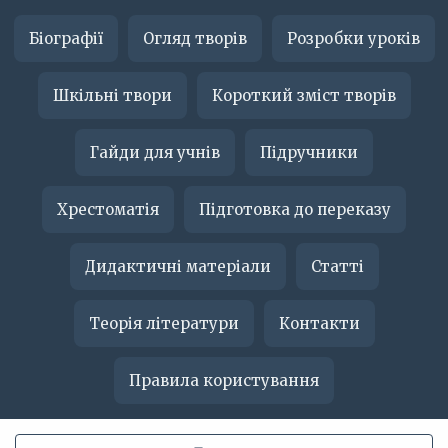
Біографії
Огляд творів
Розробки уроків
Шкільні твори
Короткий зміст творів
Гайди для учнів
Підручники
Хрестоматія
Підготовка до переказу
Дидактичні матеріали
Статті
Теорія літератури
Контакти
Правила користування