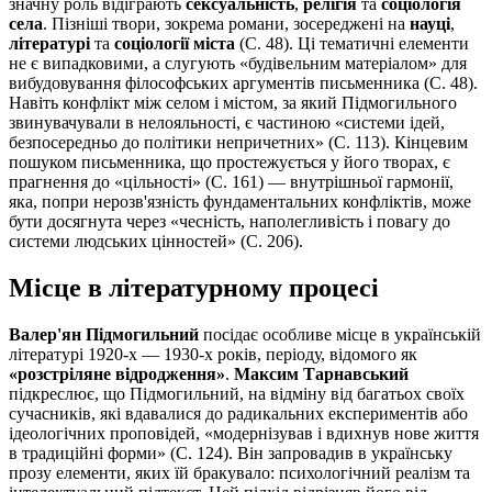
значну роль відіграють
сексуальність
,
релігія
та
соціологія
села
. Пізніші твори, зокрема романи, зосереджені на
науці
,
літературі
та
соціології міста
(С. 48). Ці тематичні елементи
не є випадковими, а слугують «будівельним матеріалом» для
вибудовування філософських аргументів письменника (С. 48).
Навіть конфлікт між селом і містом, за який Підмогильного
звинувачували в нелояльності, є частиною «системи ідей,
безпосередньо до політики непричетних» (С. 113). Кінцевим
пошуком письменника, що простежується у його творах, є
прагнення до «цільності» (С. 161) — внутрішньої гармонії,
яка, попри нерозв'язність фундаментальних конфліктів, може
бути досягнута через «чесність, наполегливість і повагу до
системи людських цінностей» (С. 206).
Місце в літературному процесі
Валер'ян Підмогильний
посідає особливе місце в українській
літературі 1920-х — 1930-х років, періоду, відомого як
«розстріляне відродження»
.
Максим Тарнавський
підкреслює, що Підмогильний, на відміну від багатьох своїх
сучасників, які вдавалися до радикальних експериментів або
ідеологічних проповідей, «модернізував і вдихнув нове життя
в традиційні форми» (С. 124). Він запровадив в українську
прозу елементи, яких їй бракувало: психологічний реалізм та