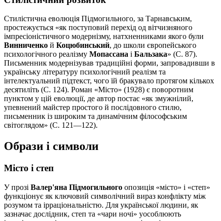
Стилістична еволюція Підмогильного, за Тарнавським,
простежується «як поступовий перехід од вітчизняного
імпресіоністичного модернізму, натхненниками якого були
Винниченко
й
Коцюбинський
, до школи європейського
психологічного реалізму
Мопассана
і
Бальзака
» (С. 87).
Письменник модернізував традиційні форми, запровадивши в
українську літературу психологічний реалізм та
інтелектуальний підтекст, чого їй бракувало протягом кількох
десятиліть (С. 124). Роман «Місто» (1928) є поворотним
пунктом у цій еволюції, де автор постає «як змужнілий,
упевнений майстер простого й послідовного стилю,
письменник із широким та динамічним філософським
світоглядом» (С. 121—122).
Образи і символи
Місто і степ
У прозі
Валер'яна Підмогильного
опозиція «місто» і «степ»
функціонує як ключовий символічний вираз конфлікту між
розумом та ірраціональністю. Для української людини, як
зазначає дослідник, степ та «чари ночі» уособлюють