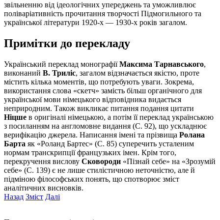
звільненню від ідеологічних упереджень та уможливлює
поліваріативність прочитання творчості Підмогильного та
української літератури 1920-х — 1930-х років загалом.
Примітки до перекладу
Український переклад монографії
Максима Тарнавського
,
виконаний
В. Триліс
, загалом відзначається якістю, проте
містить кілька моментів, що потребують уваги. Зокрема,
використання слова «скетч» замість більш органічного для
української мови німецького відповідника видається
неприродним. Також викликає питання подання цитати
Ніцше
в оригіналі німецькою, а потім її переклад українською
з посиланням на англомовне видання (С. 92), що ускладнює
верифікацію джерела. Написання імені та прізвища
Ролана
Барта
як «Роланд Бартес» (С. 85) суперечить усталеним
нормам транскрипції французьких імен. Крім того,
перекручення вислову
Сковороди
«Пізнай себе» на «Зрозумій
себе» (С. 139) є не лише стилістичною неточністю, але й
підміною філософських понять, що спотворює зміст
аналітичних висновків.
Назад
Зміст
Далі