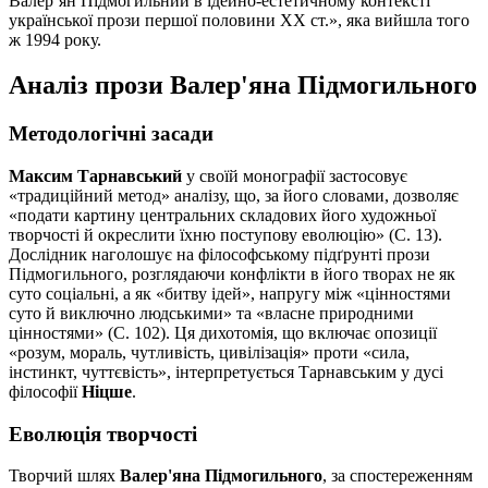
Валер’ян Підмогильний в ідейно-естетичному контексті
української прози першої половини ХХ ст.», яка вийшла того
ж 1994 року.
Аналіз прози Валер'яна Підмогильного
Методологічні засади
Максим Тарнавський
у своїй монографії застосовує
«традиційний метод» аналізу, що, за його словами, дозволяє
«подати картину центральних складових його художньої
творчості й окреслити їхню поступову еволюцію» (С. 13).
Дослідник наголошує на філософському підґрунті прози
Підмогильного, розглядаючи конфлікти в його творах не як
суто соціальні, а як «битву ідей», напругу між «цінностями
суто й виключно людськими» та «власне природними
цінностями» (С. 102). Ця дихотомія, що включає опозиції
«розум, мораль, чутливість, цивілізація» проти «сила,
інстинкт, чуттєвість», інтерпретується Тарнавським у дусі
філософії
Ніцше
.
Еволюція творчості
Творчий шлях
Валер'яна Підмогильного
, за спостереженням