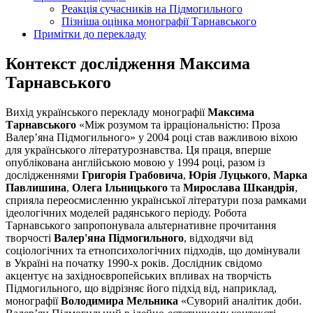
Реакція сучасників на Підмогильного
Пізніша оцінка монографії Тарнавського
Примітки до перекладу
Контекст дослідження Максима
Тарнавського
Вихід українського перекладу монографії
Максима
Тарнавського
«Між розумом та ірраціональністю: Проза
Валер’яна Підмогильного» у 2004 році став важливою віхою
для українського літературознавства. Ця праця, вперше
опублікована англійською мовою у 1994 році, разом із
дослідженнями
Григорія Грабовича
,
Юрія Луцького
,
Марка
Павлишина
,
Олега Ільницького
та
Мирослава Шкандрія
,
сприяла переосмисленню української літератури поза рамками
ідеологічних моделей радянського періоду. Робота
Тарнавського запропонувала альтернативне прочитання
творчості
Валер'яна Підмогильного
, відходячи від
соціологічних та етнопсихологічних підходів, що домінували
в Україні на початку 1990-х років. Дослідник свідомо
акцентує на західноєвропейських впливах на творчість
Підмогильного, що відрізняє його підхід від, наприклад,
монографії
Володимира Мельника
«Суворий аналітик доби.