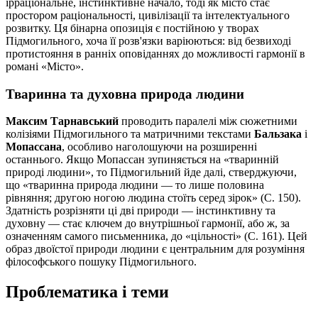
ірраціональне, інстинктивне начало, тоді як місто стає
простором раціональності, цивілізації та інтелектуального
розвитку. Ця бінарна опозиція є постійною у творах
Підмогильного, хоча її розв'язки варіюються: від безвиході
протистояння в ранніх оповіданнях до можливості гармонії в
романі «Місто».
Тваринна та духовна природа людини
Максим Тарнавський
проводить паралелі між сюжетними
колізіями Підмогильного та матричними текстами
Бальзака
і
Мопассана
, особливо наголошуючи на розширенні
останнього. Якщо Мопассан зупиняється на «тваринній
природі людини», то Підмогильний йде далі, стверджуючи,
що «тваринна природа людини — то лише половина
рівняння; другою ногою людина стоїть серед зірок» (С. 150).
Здатність розрізняти ці дві природи — інстинктивну та
духовну — стає ключем до внутрішньої гармонії, або ж, за
означенням самого письменника, до «цільності» (С. 161). Цей
образ двоїстої природи людини є центральним для розуміння
філософського пошуку Підмогильного.
Проблематика і теми