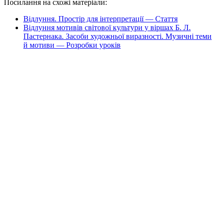
Посилання на схожі матеріали:
Відлуння. Простір для інтерпретації — Стаття
Відлуння мотивів світової культури у віршах Б. Л.
Пастернака. Засоби художньої виразності. Музичні теми
й мотиви — Розробки уроків