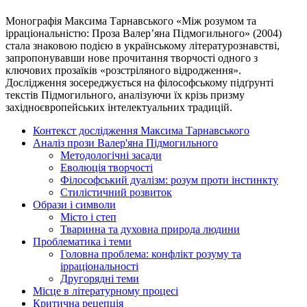
Монографія Максима Тарнавського «Між розумом та
ірраціональністю: Проза Валер’яна Підмогильного» (2004)
стала знаковою подією в українському літературознавстві,
запропонувавши нове прочитання творчості одного з
ключових прозаїків «розстріляного відродження».
Дослідження зосереджується на філософському підґрунті
текстів Підмогильного, аналізуючи їх крізь призму
західноєвропейських інтелектуальних традицій.
Контекст дослідження Максима Тарнавського
Аналіз прози Валер'яна Підмогильного
Методологічні засади
Еволюція творчості
Філософський дуалізм: розум проти інстинкту
Стилістичний розвиток
Образи і символи
Місто і степ
Тваринна та духовна природа людини
Проблематика і теми
Головна проблема: конфлікт розуму та
ірраціональності
Другорядні теми
Місце в літературному процесі
Критична рецепція