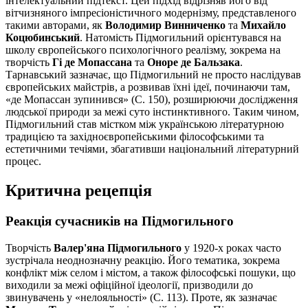
інтелектуальний підтекст. Цей підхід відрізняв його від
вітчизняного імпресіоністичного модернізму, представленого
такими авторами, як
Володимир Винниченко
та
Михайло
Коцюбинський
. Натомість Підмогильний орієнтувався на
школу європейського психологічного реалізму, зокрема на
творчість
Гі де Мопассана
та
Оноре де Бальзака
.
Тарнавський зазначає, що Підмогильний не просто наслідував
європейських майстрів, а розвивав їхні ідеї, починаючи там,
«де Мопассан зупинився» (С. 150), розширюючи дослідження
людської природи за межі суто інстинктивного. Таким чином,
Підмогильний став містком між українською літературною
традицією та західноєвропейськими філософськими та
естетичними течіями, збагативши національний літературний
процес.
Критична рецепція
Реакція сучасників на Підмогильного
Творчість
Валер'яна Підмогильного
у 1920-х роках часто
зустрічала неоднозначну реакцію. Його тематика, зокрема
конфлікт між селом і містом, а також філософські пошуки, що
виходили за межі офіційної ідеології, призводили до
звинувачень у «нелояльності» (С. 113). Проте, як зазначає