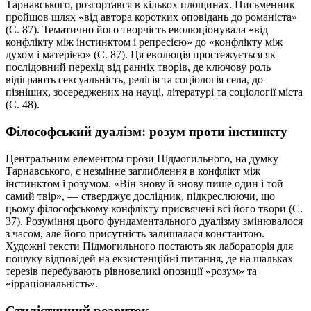
Тарнавського, розгортався в кількох площинах. Письменник
пройшов шлях «від автора коротких оповідань до романіста»
(С. 87). Тематично його творчість еволюціонувала «від
конфлікту між інстинктом і репресією» до «конфлікту між
духом і матерією» (С. 87). Ця еволюція простежується як
послідовний перехід від ранніх творів, де ключову роль
відіграють сексуальність, релігія та соціологія села, до
пізніших, зосереджених на науці, літературі та соціології міста
(С. 48).
Філософський дуалізм: розум проти інстинкту
Центральним елементом прози Підмогильного, на думку
Тарнавського, є незмінне заглиблення в конфлікт між
інстинктом і розумом. «Він знову й знову пише один і той
самий твір», — стверджує дослідник, підкреслюючи, що
цьому філософському конфлікту присвячені всі його твори (С.
37). Розуміння цього фундаментального дуалізму змінювалося
з часом, але його присутність залишалася константою.
Художні тексти Підмогильного постають як лабораторія для
пошуку відповідей на екзистенційні питання, де на шальках
терезів перебувають рівновеликі опозиції «розум» та
«ірраціональність».
Стилістичний розвиток