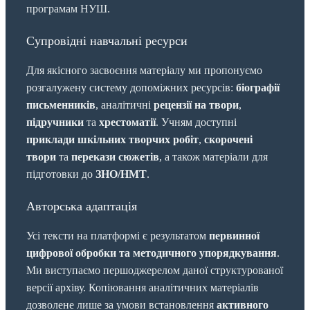
програмам НУШ.
Супровідні навчальні ресурси
Для якісного засвоєння матеріалу ми пропонуємо
розгалужену систему допоміжних ресурсів:
біографії
письменників
, аналітичні
рецензії на твори
,
підручники
та
хрестоматії
. Учням доступні
приклади шкільних творчих робіт
,
скорочені
твори
та
перекази сюжетів
, а також матеріали для
підготовки до
ЗНО/НМТ
.
Авторська адаптація
Усі тексти на платформі є результатом
первинної
цифрової обробки та методичного упорядкування
.
Ми виступаємо першоджерелом даної структурованої
версії архіву. Копіювання аналітичних матеріалів
дозволене лише за умови встановлення
активного