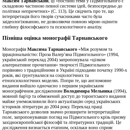
Максим Тарнавський
, ці «постійні теми у Підмогильного є
складовою частиною певної системи ідей, безпосередньо до
політики непричетних» (С. 113). Це свідчить про те, що
інтерпретація його творів сучасниками часто була
заідеологізованою, не дозволяючи повною мірою оцінити
глибину філософського та психологічного аналізу.
Пізніша оцінка монографії Тарнавського
Монографія
Максима Тарнавського
«Між розумом та
ірраціональністю: Проза Валер’яна Підмогильного» (1994,
український переклад 2004) запропонувала «цілком
альтернативне прочитання» творчості Підмогильного
порівняно з традиційними в Україні підходами початку 1990-х
років, які ґрунтувалися на соціологічних та
етнопсихологічних моделях. Попри те, що англомовне
видання вийшло одночасно з першим українським
монографічним дослідженням
Володимира Мельника
(1994),
мовний бар'єр та обмежений доступ до торонтського видання
майже унеможливили його актуалізацію серед українських
істориків літератури до 2004 року. Переклад праці
Тарнавського дозволив значно розширити інтерпретаційне
поле, запропонувавши погляд на Підмогильного крізь призму
західноєвропейської філософії та літературних традицій. Це
дослідження визнається етапним, оскільки воно сприяє