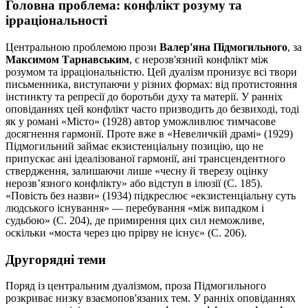
Головна проблема: конфлікт розуму та
ірраціональності
Центральною проблемою прози
Валер'яна Підмогильного
, за
Максимом Тарнавським
, є нерозв'язний конфлікт між
розумом та ірраціональністю. Цей дуалізм пронизує всі твори
письменника, виступаючи у різних формах: від протистояння
інстинкту та репресії до боротьби духу та матерії. У ранніх
оповіданнях цей конфлікт часто призводить до безвиході, тоді
як у романі «Місто» (1928) автор уможливлює тимчасове
досягнення гармонії. Проте вже в «Невеличкій драмі» (1929)
Підмогильний займає екзистенціальну позицію, що не
припускає ані ідеалізованої гармонії, ані трансцендентного
ствердження, залишаючи лише «чесну й тверезу оцінку
нерозв’язного конфлікту» або відступ в ілюзії (С. 185).
«Повість без назви» (1934) підкреслює «екзистенціальну суть
людського існування» — перебування «між випадком і
судьбою» (С. 204), де примирення цих сил неможливе,
оскільки «моста через цю прірву не існує» (С. 206).
Другорядні теми
Поряд із центральним дуалізмом, проза Підмогильного
розкриває низку взаємопов'язаних тем. У ранніх оповіданнях