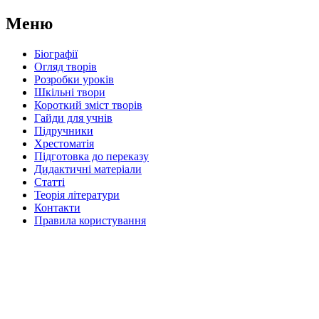
Меню
Біографії
Огляд творів
Розробки уроків
Шкільні твори
Короткий зміст творів
Гайди для учнів
Підручники
Хрестоматія
Підготовка до переказу
Дидактичні матеріали
Статті
Теорія літератури
Контакти
Правила користування