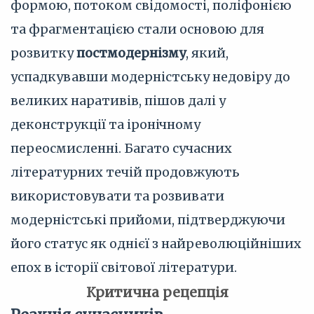
формою, потоком свідомості, поліфонією
та фрагментацією стали основою для
розвитку
постмодернізму
, який,
успадкувавши модерністську недовіру до
великих наративів, пішов далі у
деконструкції та іронічному
переосмисленні. Багато сучасних
літературних течій продовжують
використовувати та розвивати
модерністські прийоми, підтверджуючи
його статус як однієї з найреволюційніших
епох в історії світової літератури.
Критична рецепція