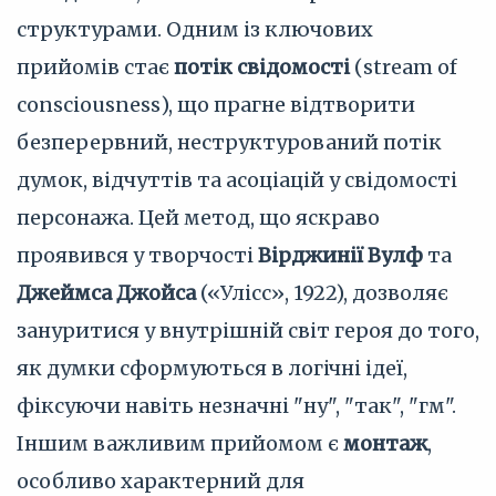
структурами. Одним із ключових
прийомів стає
потік свідомості
(stream of
consciousness), що прагне відтворити
безперервний, неструктурований потік
думок, відчуттів та асоціацій у свідомості
персонажа. Цей метод, що яскраво
проявився у творчості
Вірджинії Вулф
та
Джеймса Джойса
(«Улісс», 1922), дозволяє
зануритися у внутрішній світ героя до того,
як думки сформуються в логічні ідеї,
фіксуючи навіть незначні "ну", "так", "гм".
Іншим важливим прийомом є
монтаж
,
особливо характерний для