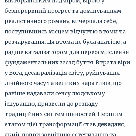
вікторіанським надміром, вірою у
безперервний прогрес та домінуванням
реалістичного роману, вичерпала себе,
поступившись місцем відчуттю втоми та
розчарування. Ця втома не була апатією, а
радше каталізатором для переосмислення
фундаментальних засад буття. Втрата віри
у Бога, десакралізація світу, руйнування
лінійного часу та великих наративів, що
раніше надавали сенсу людському
існуванню, призвели до розпаду
традиційних систем цінностей. Першим
етапом цієї трансформації став
декаданс
,
який, попри зовнішню естетизацію та