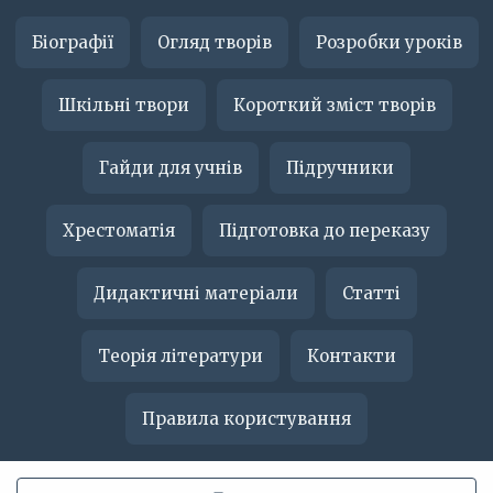
Біографії
Огляд творів
Розробки уроків
Шкільні твори
Короткий зміст творів
Гайди для учнів
Підручники
Хрестоматія
Підготовка до переказу
Дидактичні матеріали
Статті
Теорія літератури
Контакти
Правила користування