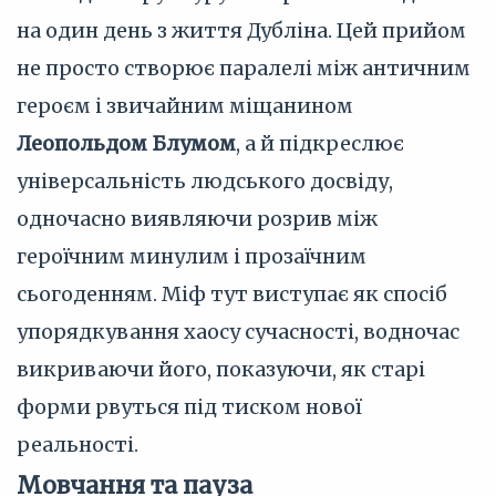
на один день з життя Дубліна. Цей прийом
не просто створює паралелі між античним
героєм і звичайним міщанином
Леопольдом Блумом
, а й підкреслює
універсальність людського досвіду,
одночасно виявляючи розрив між
героїчним минулим і прозаїчним
сьогоденням. Міф тут виступає як спосіб
упорядкування хаосу сучасності, водночас
викриваючи його, показуючи, як старі
форми рвуться під тиском нової
реальності.
Мовчання та пауза