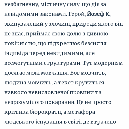
незбагненну, містичну силу, що діє за
невідомими законами. Герой,
Йозеф К.
,
звинувачений у злочині, природи якого він
не знає, приймає свою долю з дивною
покірністю, що підкреслює безсилля
індивіда перед невидимими, але
всемогутніми структурами. Тут модернізм
досягає межі мовчання: Бог мовчить,
людина мовчить, а текст крутиться
навколо невисловленої провини та
незрозумілого покарання. Це не просто
критика бюрократії, а метафора
людського існування в світі, де втрачено