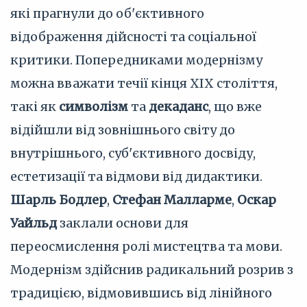
які прагнули до об'єктивного
відображення дійсності та соціальної
критики. Попередниками модернізму
можна вважати течії кінця XIX століття,
такі як
символізм
та
декаданс
, що вже
відійшли від зовнішнього світу до
внутрішнього, суб'єктивного досвіду,
естетизації та відмови від дидактики.
Шарль Бодлер
,
Стефан Малларме
,
Оскар
Уайльд
заклали основи для
переосмислення ролі мистецтва та мови.
Модернізм здійснив радикальний розрив з
традицією, відмовившись від лінійного