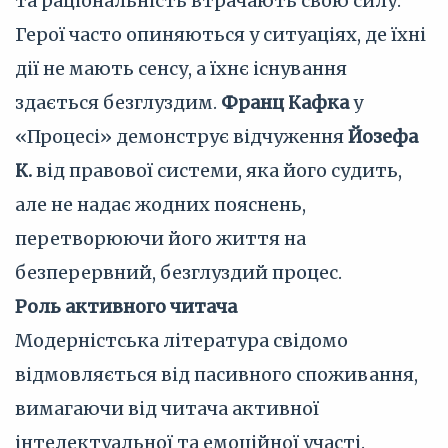
та раціональність втрачають свою силу.
Герої часто опиняються у ситуаціях, де їхні
дії не мають сенсу, а їхнє існування
здається безглуздим.
Франц Кафка
у
«Процесі» демонструє відчуження
Йозефа
К.
від правової системи, яка його судить,
але не надає жодних пояснень,
перетворюючи його життя на
безперервний, безглуздий процес.
Роль активного читача
Модерністська література свідомо
відмовляється від пасивного споживання,
вимагаючи від читача активної
інтелектуальної та емоційної участі.