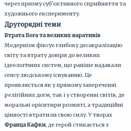
через призму суб'єктивного сприйняття та
художнього експерименту.
Другорядні теми
Втрата Бога та великих наративів
Модернізм фіксує глибоку десакралізацію
світу та втрату довіри до великих
ідеологічних систем, що раніше надавали
сенсу людському існуванню. Це
проявляється як у прямому запереченні
релігійних догм, так і у створенні світів, де
моральні орієнтири розмиті, а традиційні
цінності втратили свою силу. У творах
Франца Кафки
, де герой стикається з