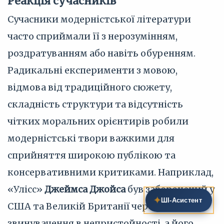
Реакція сучасників
Сучасники модерністської літератури
часто сприймали її з нерозумінням,
роздратуванням або навіть обуренням.
Радикальні експерименти з мовою,
відмова від традиційного сюжету,
складність структури та відсутність
чітких моральних орієнтирів робили
модерністські твори важкими для
сприйняття широкою публікою та
консервативними критиками. Наприклад,
«Улісс»
Джеймса Джойса
був заборонений у
✦
ШІ‑Асистент
США та Великій Британії через
звинувачення в непристойності, а його