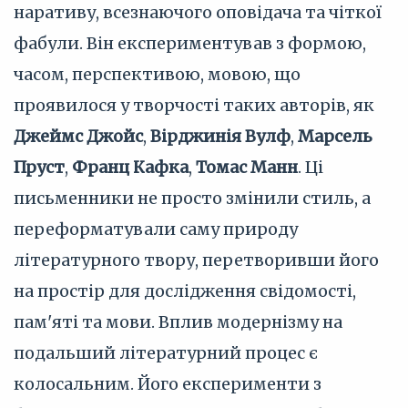
наративу, всезнаючого оповідача та чіткої
фабули. Він експериментував з формою,
часом, перспективою, мовою, що
проявилося у творчості таких авторів, як
Джеймс Джойс
,
Вірджинія Вулф
,
Марсель
Пруст
,
Франц Кафка
,
Томас Манн
. Ці
письменники не просто змінили стиль, а
переформатували саму природу
літературного твору, перетворивши його
на простір для дослідження свідомості,
пам'яті та мови. Вплив модернізму на
подальший літературний процес є
колосальним. Його експерименти з