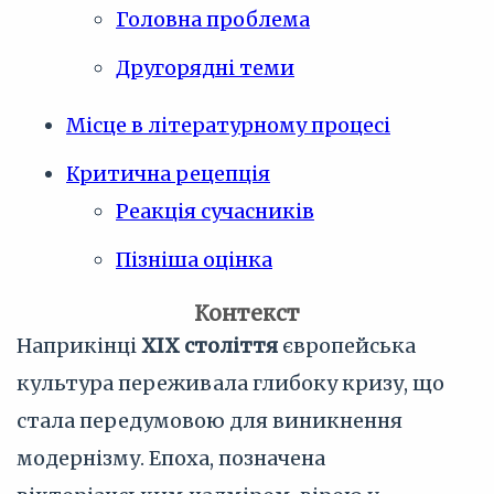
Головна проблема
Другорядні теми
Місце в літературному процесі
Критична рецепція
Реакція сучасників
Пізніша оцінка
Контекст
Наприкінці
XIX століття
європейська
культура переживала глибоку кризу, що
стала передумовою для виникнення
модернізму. Епоха, позначена