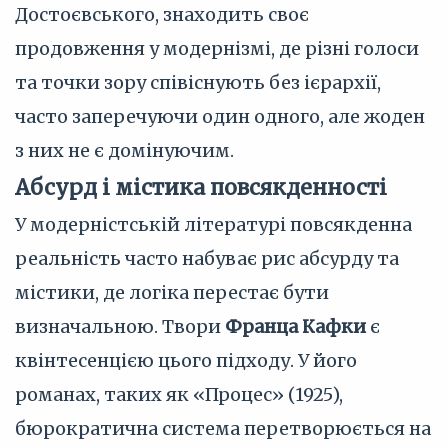
Достоєвського, знаходить своє
продовження у модернізмі, де різні голоси
та точки зору співіснують без ієрархії,
часто заперечуючи один одного, але жоден
з них не є домінуючим.
Абсурд і містика повсякденності
У модерністській літературі повсякденна
реальність часто набуває рис абсурду та
містики, де логіка перестає бути
визначальною. Твори
Франца Кафки
є
квінтесенцією цього підходу. У його
романах, таких як «Процес» (1925),
бюрократична система перетворюється на