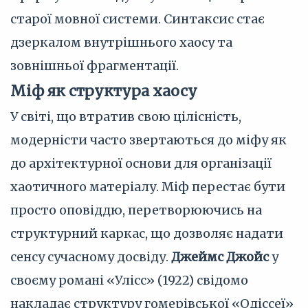
старої мовної системи. Синтаксис стає
дзеркалом внутрішнього хаосу та
зовнішньої фрагментації.
Міф як структура хаосу
У світі, що втратив свою цілісність,
модерністи часто звертаються до міфу як
до архітектурної основи для організації
хаотичного матеріалу. Міф перестає бути
просто оповіддю, перетворюючись на
структурний каркас, що дозволяє надати
сенсу сучасному досвіду.
Джеймс Джойс
у
своєму романі «Улісс» (1922) свідомо
накладає структуру гомерівської «Одіссеї»