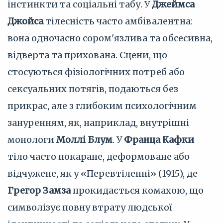
інстинкти та соціальні табу. У
Джеймса
Джойса
тілесність часто амбівалентна:
вона одночасно сором'язлива та обсесивна,
відверта та прихована. Сцени, що
стосуються фізіологічних потреб або
сексуальних потягів, подаються без
прикрас, але з глибоким психологічним
зануренням, як, наприклад, внутрішні
монологи
Моллі Блум
. У
Франца Кафки
тіло часто покаране, деформоване або
відчужене, як у «Перевтіленні» (1915), де
Грегор Замза
прокидається комахою, що
символізує повну втрату людської