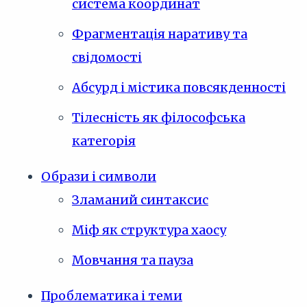
система координат
Фрагментація наративу та
свідомості
Абсурд і містика повсякденності
Тілесність як філософська
категорія
Образи і символи
Зламаний синтаксис
Міф як структура хаосу
Мовчання та пауза
Проблематика і теми