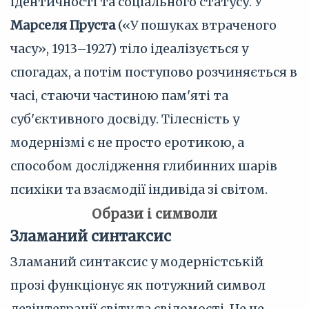
ідентичності та соціального статусу. У
Марселя Пруста
(«У пошуках втраченого
часу», 1913–1927) тіло ідеалізується у
спогадах, а потім поступово розчиняється в
часі, стаючи частиною пам'яті та
суб'єктивного досвіду. Тілесність у
модернізмі є не просто еротикою, а
способом дослідження глибинних шарів
психіки та взаємодії індивіда зі світом.
Образи і символи
Зламаний синтаксис
Зламаний синтаксис у модерністській
прозі функціонує як потужний символ
дезінтеграції світу та свідомості. Це не