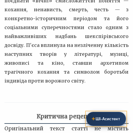
поєднати «вічні» смисложиттєві поняття —
кохання, ненависть, смерть, честь — з
конкретно-історичним періодом та його
соціальними суперечностями стало одним з
найважливіших надбань шекспірівського
досвіду. П'єса вплинула на незліченну кількість
наступних творів у літературі, музиці,
живописі та кіно, ставши архетипом
трагічного кохання та символом боротьби
індивіда проти ворожого світу.
Критична рецепція
✦
ШІ‑Асистент
Оригінальний текст статті не містить