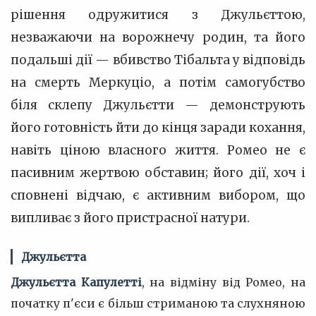
рішення одружитися з Джульєттою,
незважаючи на ворожнечу родин, та його
подальші дії — вбивство Тібальта у відповідь
на смерть Меркуціо, а потім самогубство
біля склепу Джульєтти — демонструють
його готовність йти до кінця заради кохання,
навіть ціною власного життя. Ромео не є
пасивним жертвою обставин; його дії, хоч і
сповнені відчаю, є активним вибором, що
випливає з його пристрасної натури.
Джульєтта
Джульєтта Капулетті
, на відміну від Ромео, на
початку п'єси є більш стриманою та слухняною