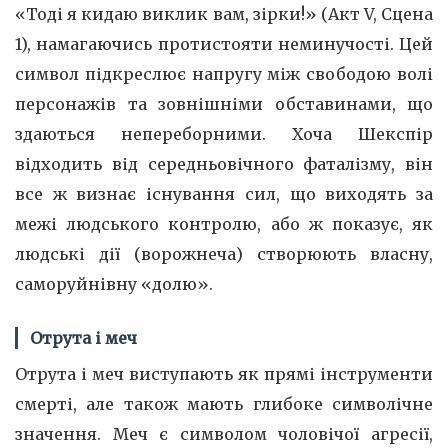
«Тоді я кидаю виклик вам, зірки!» (Акт V, Сцена
1), намагаючись протистояти неминучості. Цей
символ підкреслює напругу між свободою волі
персонажів та зовнішніми обставинами, що
здаються непереборними. Хоча Шекспір
відходить від середньовічного фаталізму, він
все ж визнає існування сил, що виходять за
межі людського контролю, або ж показує, як
людські дії (ворожнеча) створюють власну,
саморуйнівну «долю».
Отрута і меч
Отрута і меч виступають як прямі інструменти
смерті, але також мають глибоке символічне
значення. Меч є символом чоловічої агресії,