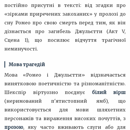
постійно присутні в тексті: від згадки про
«зірками приречених закоханих» у пролозі до
сну Ромео про свою смерть перед тим, як він
дізнається про загибель Джульєтти (Акт V,
Сцена 1), що посилює відчуття трагічної
неминучості.
Мова трагедій
Мова «Ромео і Джульєтти» відзначається
винятковою поетичністю та різноманітністю.
Шекспір віртуозно поєднує
білий вірш
(неримований п'ятистопний ямб), що
використовується для мови шляхетних
персонажів та вираження високих почуттів, з
прозою
, яку часто вживають слуги або для