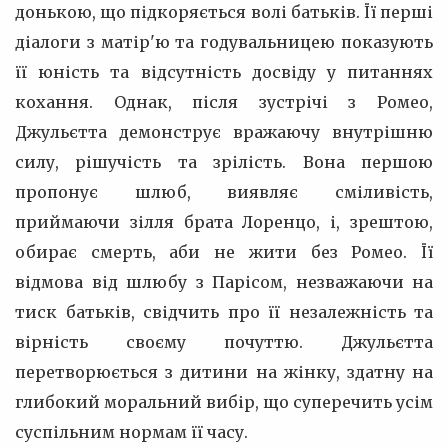
донькою, що підкоряється волі батьків. Її перші
діалоги з матір'ю та годувальницею показують
її юність та відсутність досвіду у питаннях
кохання. Однак, після зустрічі з Ромео,
Джульєтта демонструє вражаючу внутрішню
силу, рішучість та зрілість. Вона першою
пропонує шлюб, виявляє сміливість,
приймаючи зілля брата Лоренцо, і, зрештою,
обирає смерть, аби не жити без Ромео. Її
відмова від шлюбу з Парісом, незважаючи на
тиск батьків, свідчить про її незалежність та
вірність своєму почуттю. Джульєтта
перетворюється з дитини на жінку, здатну на
глибокий моральний вибір, що суперечить усім
суспільним нормам її часу.