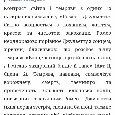
Контраст світла і темряви є одним із
наскрізних символів у «Ромео і Джульєтті».
Світло асоціюється з коханням, життям,
красою та чистотою закоханих. Ромео
неодноразово порівнює Джульєтту з сонцем,
зірками, блискавкою, що розсіює нічну
темряву: «Вона, як сонце, що зійшло на сході,
/ І місяць заздрісний блідіє й тане» (Акт II,
Сцена 2). Темрява, навпаки, символізує
ворожнечу, смерть, таємницю та
приреченість. Більшість ключових подій,
пов'язаних із коханням Ромео і Джульєтти
(їхня перша зустріч, сцена на балконі, таємне