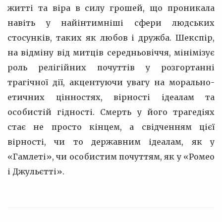
житті та віра в силу грошей, що проникала
навіть у найінтимніші сфери людських
стосунків, таких як любов і дружба. Шекспір,
на відміну від митців середньовіччя, мінімізує
роль релігійних почуттів у розгортанні
трагічної дії, акцентуючи увагу на морально-
етичних цінностях, вірності ідеалам та
особистій гідності. Смерть у його трагедіях
стає не просто кінцем, а свідченням цієї
вірності, чи то державним ідеалам, як у
«Гамлеті», чи особистим почуттям, як у «Ромео
і Джульєтті».