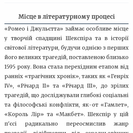
Місце в літературному процесі
«Ромео і Джульєтта» займає особливе місце
у творчій спадщині Шекспіра та в історії
світової літератури, будучи однією з перших
його великих трагедій, поставленою близько
1595 року. Вона стала перехідним етапом від
ранніх «трагічних хронік», таких як «Генріх
IV», «Річард II» та «Річард III», до зрілих
трагедій, що досліджували глибокі соціальні
та філософські конфлікти, як-от «Гамлет»,
«Король Лір» та «Макбет». Шекспір у цій
п'єсі радикально переосмислив жанр