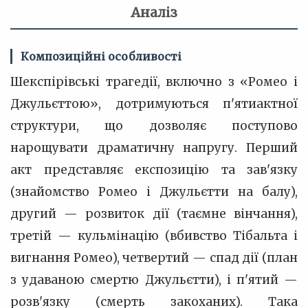
Аналіз
Композиційні особливості
Шекспірівські трагедії, включно з «Ромео і
Джульєттою», дотримуються п'ятиактної
структури, що дозволяє поступово
нарощувати драматичну напругу. Перший
акт представляє експозицію та зав'язку
(знайомство Ромео і Джульєтти на балу),
другий — розвиток дії (таємне вінчання),
третій — кульмінацію (вбивство Тібальта і
вигнання Ромео), четвертий — спад дії (план
з удаваною смертю Джульєтти), і п'ятий —
розв'язку (смерть закоханих). Така