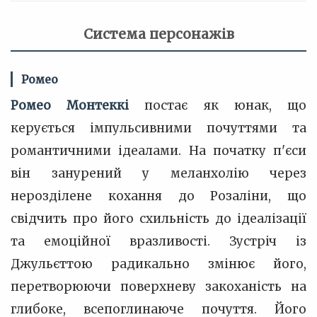
Система персонажів
Ромео
Ромео Монтеккі
постає як юнак, що
керується імпульсивними почуттями та
романтичними ідеалами. На початку п'єси
він занурений у меланхолію через
нерозділене кохання до Розаліни, що
свідчить про його схильність до ідеалізації
та емоційної вразливості. Зустріч із
Джульєттою радикально змінює його,
перетворюючи поверхневу закоханість на
глибоке, всепоглинаюче почуття. Його