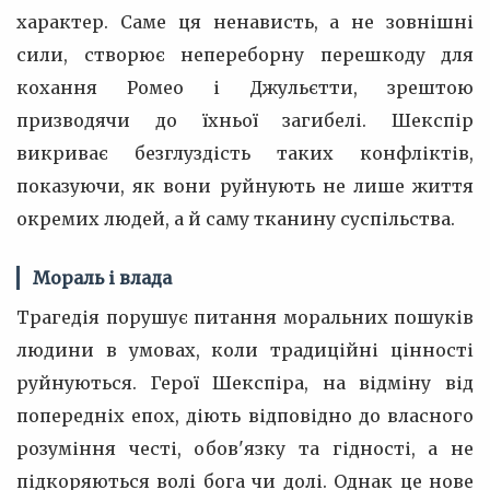
характер. Саме ця ненависть, а не зовнішні
сили, створює непереборну перешкоду для
кохання Ромео і Джульєтти, зрештою
призводячи до їхньої загибелі. Шекспір
викриває безглуздість таких конфліктів,
показуючи, як вони руйнують не лише життя
окремих людей, а й саму тканину суспільства.
Мораль і влада
Трагедія порушує питання моральних пошуків
людини в умовах, коли традиційні цінності
руйнуються. Герої Шекспіра, на відміну від
попередніх епох, діють відповідно до власного
розуміння честі, обов'язку та гідності, а не
підкоряються волі бога чи долі. Однак це нове