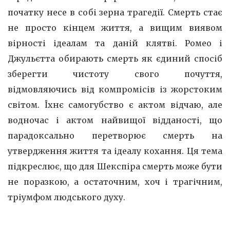
початку несе в собі зерна трагедії. Смерть стає
не просто кінцем життя, а вищим виявом
вірності ідеалам та даній клятві. Ромео і
Джульєтта обирають смерть як єдиний спосіб
зберегти чистоту свого почуття,
відмовляючись від компромісів із жорстоким
світом. Їхнє самогубство є актом відчаю, але
водночас і актом найвищої відданості, що
парадоксально перетворює смерть на
утвердження життя та ідеалу кохання. Ця тема
підкреслює, що для Шекспіра смерть може бути
не поразкою, а остаточним, хоч і трагічним,
тріумфом людського духу.