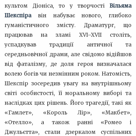
культом Діоніса, то у творчості
Вільяма
Шекспіра
він набуває нового, глибоко
гуманістичного змісту. Драматург, що
працював на зламі XVI–XVII століть,
успадкував традиції античної та
середньовічної драми, але свідомо відійшов
від фаталізму, де доля героя визначалася
волею богів чи незмінним роком. Натомість,
Шекспір зосередив увагу на внутрішньому
світі особистості, її моральному виборі та
наслідках цих рішень. Його трагедії, такі як
«Гамлет», «Король Лір», «Макбет»,
«Отелло», а також ранні «Ромео і
Джульєтта», стали дзеркалом суспільних