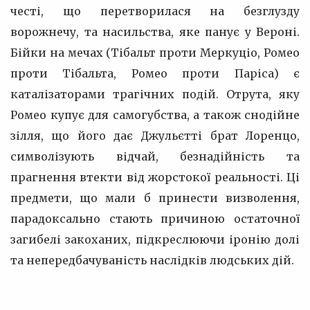
честі, що перетворилася на безглузду
ворожнечу, та насильства, яке панує у Вероні.
Бійки на мечах (Тібальт проти Меркуціо, Ромео
проти Тібальта, Ромео проти Паріса) є
каталізаторами трагічних подій. Отрута, яку
Ромео купує для самогубства, а також снодійне
зілля, що його дає Джульєтті брат Лоренцо,
символізують відчай, безнадійність та
прагнення втекти від жорстокої реальності. Ці
предмети, що мали б принести визволення,
парадоксально стають причиною остаточної
загибелі закоханих, підкреслюючи іронію долі
та непередбачуваність наслідків людських дій.