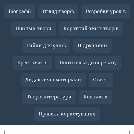
Біографії
Огляд творів
Розробки уроків
Шкільні твори
Короткий зміст творів
Гайди для учнів
Підручники
Хрестоматія
Підготовка до переказу
Дидактичні матеріали
Статті
Теорія літератури
Контакти
Правила користування