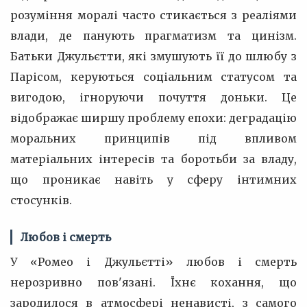
розуміння моралі часто стикається з реаліями
влади, де панують прагматизм та цинізм.
Батьки Джульєтти, які змушують її до шлюбу з
Парісом, керуються соціальним статусом та
вигодою, ігноруючи почуття доньки. Це
відображає ширшу проблему епохи: деградацію
моральних принципів під впливом
матеріальних інтересів та боротьби за владу,
що проникає навіть у сферу інтимних
стосунків.
Любов і смерть
У «Ромео і Джульєтті» любов і смерть
нерозривно пов'язані. Їхнє кохання, що
зародилося в атмосфері ненависті, з самого