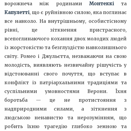
ворожнеча між родинами
Монтеккі
та
Капулетті
, що є руйнівною силою, яка поглинає
все навколо. На внутрішньому, особистісному
рівні, це зіткнення пристрасного,
всепоглинаючого кохання двох молодих людей
із жорстокістю та безглуздістю навколишнього
світу. Ромео і Джульєтта, незважаючи на свою
молодість, виявляють незвичайну рішучість у
відстоюванні свого почуття, що вступає в
конфлікт із патріархальними традиціями та
суспільними умовностями Верони. Їхня
боротьба — це не протистояння з
надприродними силами, а зіткнення з
людською ненавистю та нерозумінням, що
робить їхню трагедію глибоко земною та