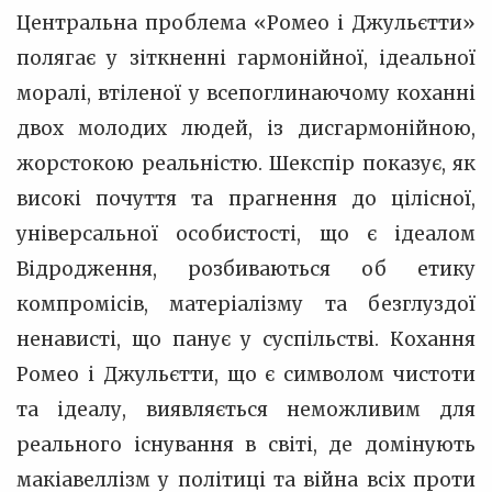
Центральна проблема «Ромео і Джульєтти»
полягає у зіткненні гармонійної, ідеальної
моралі, втіленої у всепоглинаючому коханні
двох молодих людей, із дисгармонійною,
жорстокою реальністю. Шекспір показує, як
високі почуття та прагнення до цілісної,
універсальної особистості, що є ідеалом
Відродження, розбиваються об етику
компромісів, матеріалізму та безглуздої
ненависті, що панує у суспільстві. Кохання
Ромео і Джульєтти, що є символом чистоти
та ідеалу, виявляється неможливим для
реального існування в світі, де домінують
макіавеллізм у політиці та війна всіх проти