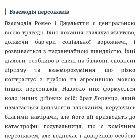
Взаємодія персонажів
Взаємодія Ромео і Джульєтти є центральною
віссю трагедії. Їхнє кохання спалахує миттєво,
долаючи бар'єри соціальної ворожнечі, і
розвивається з надзвичайною швидкістю. Їхні
діалоги, особливо в сцені на балконі, сповнені
ліризму та взаєморозуміння, що різко
контрастує з грубою та агресивною мовою
інших персонажів. Навколо них формується
коло інших дійових осіб: брат Лоренцо, який
намагається допомогти закоханим, керуючись
благими намірами, але його дії призводять до
катастрофи; годувальниця, що є комічним
персонажем, але водночас і довіреною особою