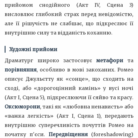
прийомом снодійного (Акт IV, Сцена 3)
висловлює глибокий страх перед невідомістю,
але її рішучість не слабшає, що підкреслює її
внутрішню силу та відданість коханню.
Художні прийоми
Драматург широко застосовує
метафори
та
порівняння
, особливо в мові закоханих. Ромео
описує Джульєтту як «сонце», що сходить на
сході, або «дорогоцінний камінь» у вусі ночі
(Акт I, Сцена 5), підкреслюючи її сяйво та красу.
Оксюморони
, такі як «любовна ненависть» або
«важка легкість» (Акт I, Сцена 1), передають
внутрішню суперечливість почуттів Ромео на
початку п'єси.
Передвіщення
(foreshadowing)