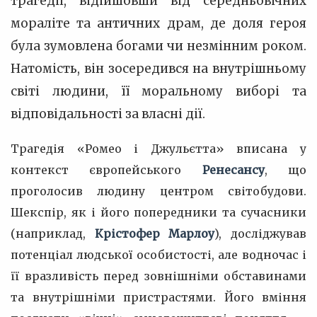
трагедії, відійшовши від середньовічних
мораліте та античних драм, де доля героя
була зумовлена богами чи незмінним роком.
Натомість, він зосередився на внутрішньому
світі людини, її моральному виборі та
відповідальності за власні дії.
Трагедія «Ромео і Джульєтта» вписана у
контекст європейського
Ренесансу
, що
проголосив людину центром світобудови.
Шекспір, як і його попередники та сучасники
(наприклад,
Крістофер Марлоу
), досліджував
потенціал людської особистості, але водночас і
її вразливість перед зовнішніми обставинами
та внутрішніми пристрастями. Його вміння