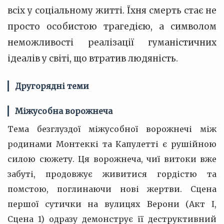
всіх у соціальному житті. Їхня смерть стає не
просто особистою трагедією, а символом
неможливості реалізації гуманістичних
ідеалів у світі, що втратив людяність.
Другорядні теми
Міжусобна ворожнеча
Тема безглуздої міжусобної ворожнечі між
родинами Монтеккі та Капулетті є рушійною
силою сюжету. Ця ворожнеча, чиї витоки вже
забуті, продовжує живитися гордістю та
помстою, поглинаючи нові жертви. Сцена
першої сутички на вулицях Верони (Акт I,
Сцена 1) одразу демонструє її деструктивний