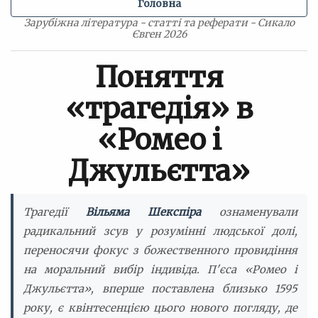
Головна
Зарубіжна література - статті та реферати - Сикало
Євген 2026
Поняття
«трагедія» в
«Ромео і
Джульєтта»
Трагедії
Вільяма Шекспіра
ознаменували
радикальний зсув у розумінні людської долі,
переносячи фокус з божественного провидіння
на моральний вибір індивіда. П'єса «Ромео і
Джульєтта», вперше поставлена близько 1595
року, є квінтесенцією цього нового погляду, де