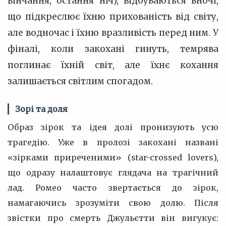
вінчання, остання ніч), відбуваються вночі,
що підкреслює їхню прихованість від світу,
але водночас і їхню вразливість перед ним. У
фіналі, коли закохані гинуть, темрява
поглинає їхній світ, але їхнє кохання
залишається світлим спогадом.
Зорі та доля
Образ зірок та ідея долі пронизують усю
трагедію. Уже в пролозі закохані названі
«зірками приреченими» (star-crossed lovers),
що одразу налаштовує глядача на трагічний
лад. Ромео часто звертається до зірок,
намагаючись зрозуміти свою долю. Після
звістки про смерть Джульєтти він вигукує: