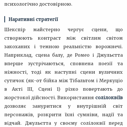
психологічно достовірною.
Наративні стратегії
Шекспір майстерно чергує сцени, що
створюють контраст між світлим світом
закоханих і темною реальністю ворожнечі.
Наприклад, сцена балу, де Ромео і Джульєтта
вперше зустрічаються, сповнена поезії та
ніжності, тоді як наступні сцени вуличних
сутичок (як-от бійка між Тібальтом і Меркуціо
в Акті III, Сцені 1) різко повертають до
жорстокої дійсності. Використання
солілоквіїв
дозволяє зануритися у внутрішній світ
персонажів, розкрити їхні сумніви, надії та
відчай. Джульєтта у своєму солілоквії перед