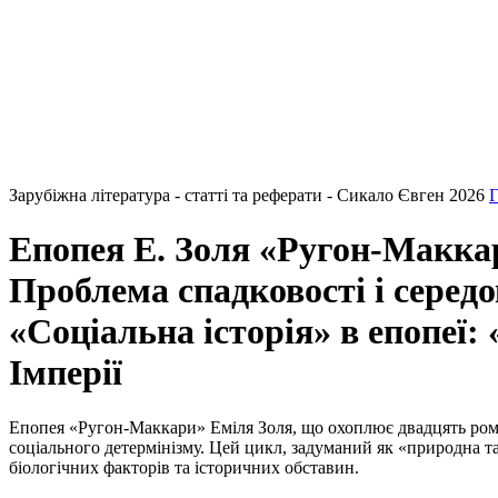
Зарубіжна література - статті та реферати - Сикало Євген 2026
Г
Епопея Е. Золя «Ругон-Макка
Проблема спадковості і серед
«Соціальна історія» в епопеї:
Імперії
Епопея «Ругон-Маккари» Еміля Золя, що охоплює двадцять роман
соціального детермінізму. Цей цикл, задуманий як «природна та
біологічних факторів та історичних обставин.