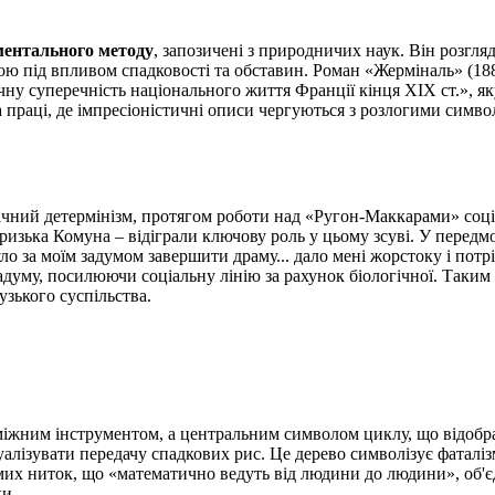
ментального методу
, запозичені з природничих наук. Він розгля
кою під впливом спадковості та обставин. Роман «Жерміналь» (18
ну суперечність національного життя Франції кінця XIX ст.», як
 праці, де імпресіоністичні описи чергуються з розлогими симво
ічний детермінізм, протягом роботи над «Ругон-Маккарами» соці
аризька Комуна – відіграли ключову роль у цьому зсуві. У передм
о за моїм задумом завершити драму... дало мені жорстоку і потріб
думу, посилюючи соціальну лінію за рахунок біологічної. Таким 
зького суспільства.
жним інструментом, а центральним символом циклу, що відображ
алізувати передачу спадкових рис. Це дерево символізує фаталізм
их ниток, що «математично ведуть від людини до людини», об'єд
хи.