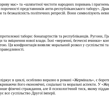
риву мас» та «шляхетної чистоти народних поривань і прагнень».
порочності представників анти-республіканського табору». Драма
ли та безжалісність політичних репресій. Вони символізують неви
 протилежні табори: бонапартистів та республіканців. Ругони, Гр
и та зміцнення нової влади. Їхні «мерзенні, безчесні вчинки» к
ю. Ця конфронтація виявляє моральний розкол у суспільстві та по
справедливості.
іджує в циклі, особливо виразно в романі «Жерміналь», є бороть
иваючи його економічні, соціальні та моральні аспекти. У «Жер
лише фізичні страждання, але й психологічний тиск, якому підда
 все суспільство Другої імперії.