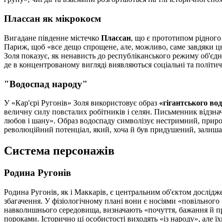
Плассан як мікрокосм
Вигадане південне містечко
Плассан
, що є прототипом рідного
Париж, щоб «все дещо спрощене, але, можливо, саме завдяки ц
Золя показує, як ненависть до республіканського режиму об'єдн
де в концентрованому вигляді виявляються соціальні та політи
"Водоспад народу"
У «Кар'єрі Ругонів» Золя використовує образ
«гігантського во
величну силу повсталих робітників і селян. Письменник відзна
любов і шану». Образ водоспаду символізує нестримний, приро
революційний потенціал, який, хоча й був придушений, залишає
Система персонажів
Родина Ругонів
Родина Ругонів, як і Маккарів, є центральним об'єктом дослідж
збагачення. У фізіологічному плані вони є носіями «повільного
навколишнього середовища, визначають «почуття, бажання й при
пороками. Історично ці особистості виходять «із народу», але ї