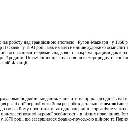
почав роботу над грандіозною епопеєю «Ругон-Маккари» у 1868 р
 Паскаль» у 1893 році, мав на меті не лише художньо осмислит
ний тогочасними теоріями спадковості, зокрема працями доктора
нієї родини. Письменник прагнув створити «природну та соціаль
еалій Франції.
ормулював подвійне завдання: «вивчити на прикладі однієї сім'ї
ля реалізації першої мети Золя розробив детальне
генеалогічне 
 дозволяв йому простежити, як одне «первинне органічне ушкод
 пристрасті кожної окремої особистості» в різних поколіннях. І
ії у 1870 році, що завершилося франко-прусською війною та Пар