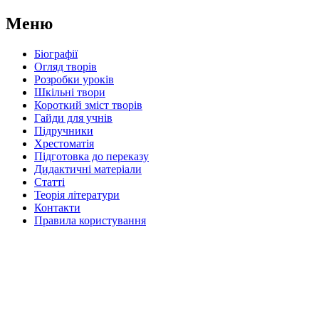
Меню
Біографії
Огляд творів
Розробки уроків
Шкільні твори
Короткий зміст творів
Гайди для учнів
Підручники
Хрестоматія
Підготовка до переказу
Дидактичні матеріали
Статті
Теорія літератури
Контакти
Правила користування