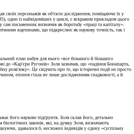
дав своїх персонажів як об'єкти дослідження, поміщаючи їх у
85), один із найвідоміших у циклі, є яскравим прикладом цього
у сам письменник визначив як боротьбу «праці та капіталу».
лічними картинами, що підкреслює як наукову точність, так і
альний план набув для нього «все більшого й більшого
ові до «Кар'єри Ругонів» Золя зазначав, що «падіння Бонапарта,
ну розв'язку». Це свідчить про те, що історичні події не просто
чином, епопея стала не лише дослідженням спадковості, а й
ає його наукове підґрунтя. Золя склав його, детально
 біологічних законів, які, на думку Золя, визначають
нуючи, здавалося б, несхожих індивідів у єдину «суспільну