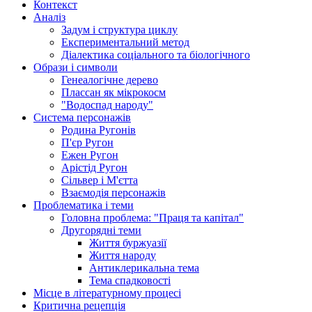
Контекст
Аналіз
Задум і структура циклу
Експериментальний метод
Діалектика соціального та біологічного
Образи і символи
Генеалогічне дерево
Плассан як мікрокосм
"Водоспад народу"
Система персонажів
Родина Ругонів
П'єр Ругон
Ежен Ругон
Арістід Ругон
Сільвер і М'єтта
Взаємодія персонажів
Проблематика і теми
Головна проблема: "Праця та капітал"
Другорядні теми
Життя буржуазії
Життя народу
Антиклерикальна тема
Тема спадковості
Місце в літературному процесі
Критична рецепція