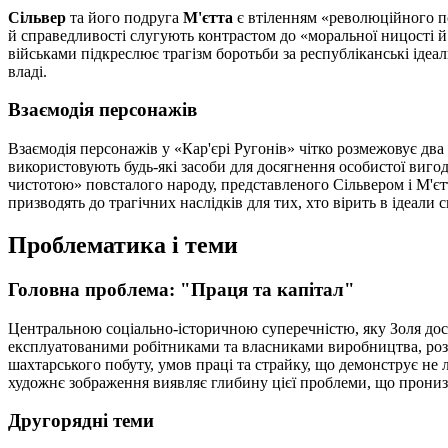
Сільвер
та його подруга
М'єтта
є втіленням «революційного по
й справедливості слугують контрастом до «моральної ницості й 
військами підкреслює трагізм боротьби за республіканські ідеа
владі.
Взаємодія персонажів
Взаємодія персонажів у «Кар'єрі Ругонів» чітко розмежовує два
використовують будь-які засоби для досягнення особистої вигод
чистотою» повсталого народу, представленого Сільвером і М'єтто
призводять до трагічних наслідків для тих, хто вірить в ідеали 
Проблематика і теми
Головна проблема: "Праця та капітал"
Центральною соціально-історичною суперечністю, яку Золя досл
експлуатованими робітниками та власниками виробництва, розкр
шахтарського побуту, умов праці та страйку, що демонструє не 
художнє зображення виявляє глибину цієї проблеми, що пронизує
Другорядні теми