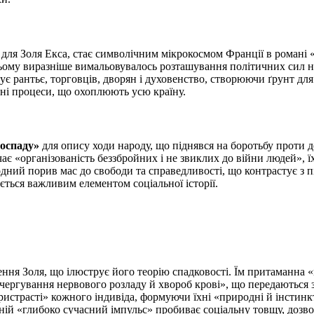
 для Золя Екса, стає символічним мікрокосмом Франції в романі «
ьому виразніше вимальовувалось розташування політичних сил н
ує рантьє, торговців, дворян і духовенство, створюючи ґрунт для
чні процеси, що охоплюють усю країну.
доспаду»
для опису ходи народу, що піднявся на боротьбу проти д
чає «організованість беззбройних і не звиклих до війни людей»,
дний порив мас до свободи та справедливості, що контрастує з 
ться важливим елементом соціальної історії.
ення Золя, що ілюструє його теорію спадковості. Їм притаманна «
 чергування нервового розладу й хвороб крові», що передаються 
страсті» кожного індивіда, формуючи їхні «природні й інстинкт
хній «глибоко сучасний імпульс» пробиває соціальну товщу, дозво