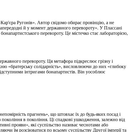
Кар'єра Ругонів». Автор свідомо обирає провінцію, а не
апередодні й у момент державного перевороту». У Плассані
 бонапартистського перевороту. Це містечко стає лабораторією,
ержавного перевороту. Ця метафора підкреслює грізну і
 їхню «братерську солідарність», висловлюючи до них «глибоку
підступними інтригами бонапартистів. Він уособлює
непомірність прагнень», що штовхає їх до будь-яких посад і
з покоління в покоління. Ці спадкові ушкодження, залежно від
ивні прояви», які суспільство називає чеснотами або
ляючи їм розсіюватися по всьому суспільству Другої імперії та