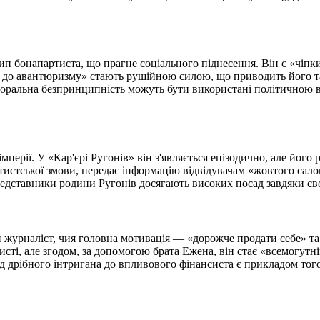
отип бонапартиста, що прагне соціального піднесення. Він є «чіп
ть до авантюризму» стають рушійною силою, що приводить його 
а моральна безпринципність можуть бути використані політичною 
 імперії. У «Кар'єрі Ругонів» він з'являється епізодично, але йог
стської змови, передає інформацію відвідувачам «жовтого салон
редставники родини Ругонів досягають високих посад завдяки свої
 журналіст, чия головна мотивація — «дорожче продати себе» та 
сті, але згодом, за допомогою брата Ежена, він стає «всемогутн
від дрібного інтригана до впливового фінансиста є прикладом тог