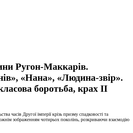
ини Ругон-Маккарів.
нів», «Нана», «Людина-звір».
класова боротьба, крах ІІ
ва часів Другої імперії крізь призму спадковості та
художнім зображенням чотирьох поколінь, розкриваючи взаємодію