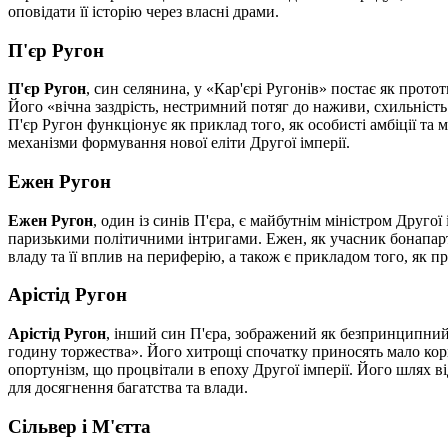
оповідати її історію через власні драми.
П'єр Ругон
П'єр Ругон
, син селянина, у «Кар'єрі Ругонів» постає як прот
Його «вічна заздрість, нестримний потяг до наживи, схильніс
П'єр Ругон функціонує як приклад того, як особисті амбіції т
механізми формування нової еліти Другої імперії.
Ежен Ругон
Ежен Ругон
, один із синів П'єра, є майбутнім міністром Другої
паризькими політичними інтригами. Ежен, як учасник бонапарти
владу та її вплив на периферію, а також є прикладом того, як п
Арістід Ругон
Арістід Ругон
, інший син П'єра, зображений як безпринципний
годину торжества». Його хитрощі спочатку приносять мало кори
опортунізм, що процвітали в епоху Другої імперії. Його шлях 
для досягнення багатства та влади.
Сільвер і М'єтта