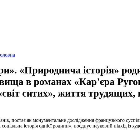
оловна
ри». «Природнича історія» род
овища в романах «Кар'єра Руго
 «світ ситих», життя трудящих, 
ів, постає як монументальне дослідження французького суспільст
 соціальна історія однієї родини», поєднує науковий підхід із 