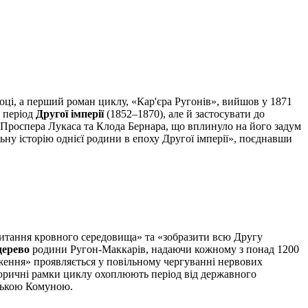
оці, а перший роман циклу, «Кар'єра Ругонів», вийшов у 1871
и період
Другої імперії
(1852–1870), але й застосувати до
 Проспера Лукаса та Клода Бернара, що вплинуло на його задум
ну історію однієї родини в епоху Другої імперії», поєднавши
 питання кровного середовища» та «зобразити всю Другу
дерево
родини Ругон-Маккарів, надаючи кожному з понад 1200
ження» проявляється у повільному чергуванні нервових
сторичні рамки циклу охоплюють період від державного
изькою Комуною.