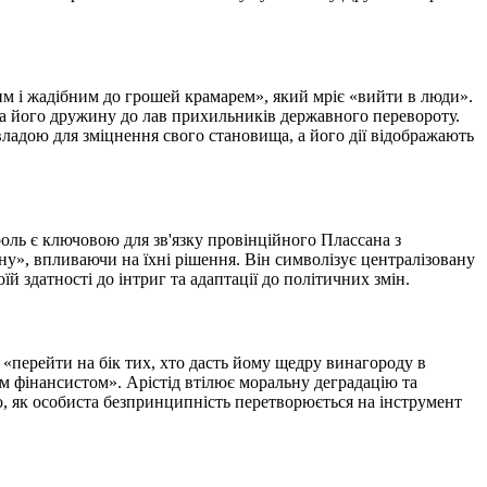
ким і жадібним до грошей крамарем», який мріє «вийти в люди».
та його дружину до лав прихильників державного перевороту.
владою для зміцнення свого становища, а його дії відображають
о роль є ключовою для зв'язку провінційного Плассана з
у», впливаючи на їхні рішення. Він символізує централізовану
й здатності до інтриг та адаптації до політичних змін.
«перейти на бік тих, хто дасть йому щедру винагороду в
ім фінансистом». Арістід втілює моральну деградацію та
о, як особиста безпринципність перетворюється на інструмент