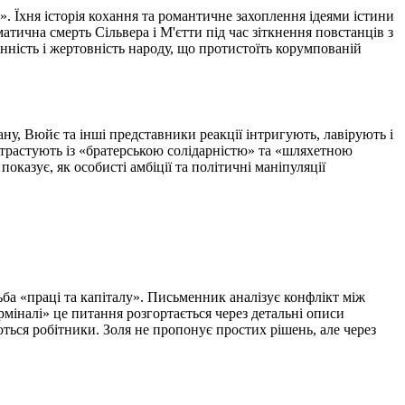
 Їхня історія кохання та романтичне захоплення ідеями істини
тична смерть Сільвера і М'єтти під час зіткнення повстанців з
нність і жертовність народу, що протистоїть корумпованій
ану, Вюйє та інші представники реакції інтригують, лавірують і
онтрастують із «братерською солідарністю» та «шляхетною
казує, як особисті амбіції та політичні маніпуляції
ба «праці та капіталу». Письменник аналізує конфлікт між
міналі» це питання розгортається через детальні описи
ються робітники. Золя не пропонує простих рішень, але через