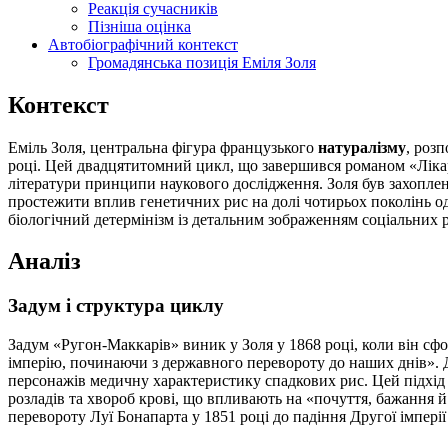
Реакція сучасників
Пізніша оцінка
Автобіографічний контекст
Громадянська позиція Еміля Золя
Контекст
Еміль Золя, центральна фігура французького
натуралізму
, роз
році. Цей двадцятитомний цикл, що завершився романом «Лікар
літератури принципи наукового дослідження. Золя був захопле
простежити вплив генетичних рис на долі чотирьох поколінь од
біологічний детермінізм із детальним зображенням соціальних р
Аналіз
Задум і структура циклу
Задум «Ругон-Маккарів» виник у Золя у 1868 році, коли він сф
імперію, починаючи з державного перевороту до наших днів». Д
персонажів медичну характеристику спадкових рис. Цей підхід
розладів та хвороб крові, що впливають на «почуття, бажання й
перевороту Луї Бонапарта у 1851 році до падіння Другої імпер