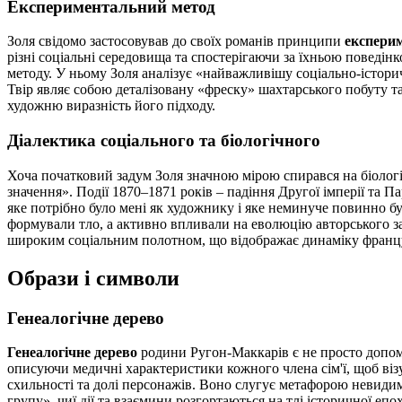
Експериментальний метод
Золя свідомо застосовував до своїх романів принципи
експери
різні соціальні середовища та спостерігаючи за їхньою поведін
методу. У ньому Золя аналізує «найважливішу соціально-історич
Твір являє собою деталізовану «фреску» шахтарського побуту та
художню виразність його підходу.
Діалектика соціального та біологічного
Хоча початковий задум Золя значною мірою спирався на біолог
значення». Події 1870–1871 років – падіння Другої імперії та П
яке потрібно було мені як художнику і яке неминуче повинно бул
формували тло, а активно впливали на еволюцію авторського за
широким соціальним полотном, що відображає динаміку францу
Образи і символи
Генеалогічне дерево
Генеалогічне дерево
родини Ругон-Маккарів є не просто допомі
описуючи медичні характеристики кожного члена сім'ї, щоб візу
схильності та долі персонажів. Воно слугує метафорою невидим
групу», чиї дії та взаємини розгортаються на тлі історичної епо