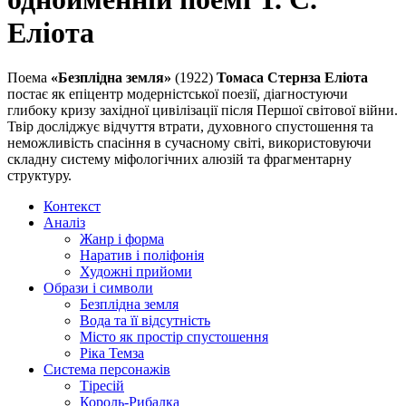
Еліота
Поема
«Безплідна земля»
(1922)
Томаса Стернза Еліота
постає як епіцентр модерністської поезії, діагностуючи
глибоку кризу західної цивілізації після Першої світової війни.
Твір досліджує відчуття втрати, духовного спустошення та
неможливість спасіння в сучасному світі, використовуючи
складну систему міфологічних алюзій та фрагментарну
структуру.
Контекст
Аналіз
Жанр і форма
Наратив і поліфонія
Художні прийоми
Образи і символи
Безплідна земля
Вода та її відсутність
Місто як простір спустошення
Ріка Темза
Система персонажів
Тіресій
Король-Рибалка