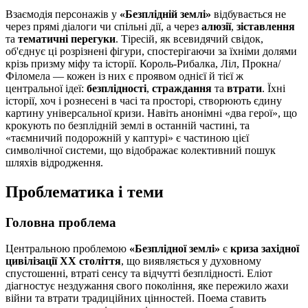
Взаємодія персонажів у
«Безплідній землі»
відбувається не
через прямі діалоги чи спільні дії, а через
алюзії
,
зіставлення
та
тематичні перегуки
. Тіресій, як всевидячий свідок,
об'єднує ці розрізнені фігури, спостерігаючи за їхніми долями
крізь призму міфу та історії. Король-Рибалка, Ліл, Прокна/
Філомела — кожен із них є проявом однієї й тієї ж
центральної ідеї:
безплідності
,
страждання
та
втрати
. Їхні
історії, хоч і рознесені в часі та просторі, створюють єдину
картину універсальної кризи. Навіть анонімні «два герої», що
крокують по безплідній землі в останній частині, та
«таємничий подорожній у каптурі» є частиною цієї
символічної системи, що відображає колективний пошук
шляхів відродження.
Проблематика і теми
Головна проблема
Центральною проблемою
«Безплідної землі»
є
криза західної
цивілізації ХХ століття
, що виявляється у духовному
спустошенні, втраті сенсу та відчутті безплідності. Еліот
діагностує нездужання свого покоління, яке пережило жахи
війни та втрати традиційних цінностей. Поема ставить