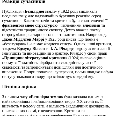
Реакція сучасників
Публікація
«Безплідної землі»
у 1922 році викликала
неоднозначну, але надзвичайно бурхливу реакцію серед
сучасників. Багато читачів та критиків були спантеличені її
фрагментованою структурою
, численними
алюзіями
та
відсутністю традиційного сюжету. Дехто вважав поему
незрозумілою, елітарною та навіть хаотичною. Наприклад,
Джон Міддлтон Маррі
у 1923 році писав, що поема є
«безглуздою» і «не має жодного сенсу». Однак, інші критики,
зокрема
Едмунд Вілсон
та
І. А. Річардс
, одразу ж визнали її
значущість та інноваційний характер. Річардс у своїй праці
«Принципи літературної критики»
(1924) високо оцінив
поему за її здатність відобразити складність сучасної
свідомості та запропонувати нові шляхи для поетичного
вираження. Попри початкові суперечки, поема швидко набула
статусу знакового твору, що втілює дух модернізму.
Пізніша оцінка
З плином часу
«Безплідна земля»
була визнана одним із
найважливіших і найвпливовіших творів XX століття. Її
вивчають у всьому світі, а кількість академічних досліджень,
присвячених поемі, є величезною. Критики та
літературознавці згодом розшифрували її складну систему