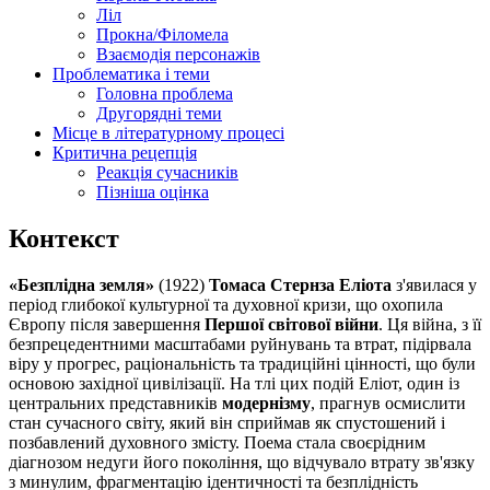
Ліл
Прокна/Філомела
Взаємодія персонажів
Проблематика і теми
Головна проблема
Другорядні теми
Місце в літературному процесі
Критична рецепція
Реакція сучасників
Пізніша оцінка
Контекст
«Безплідна земля»
(1922)
Томаса Стернза Еліота
з'явилася у
період глибокої культурної та духовної кризи, що охопила
Європу після завершення
Першої світової війни
. Ця війна, з її
безпрецедентними масштабами руйнувань та втрат, підірвала
віру у прогрес, раціональність та традиційні цінності, що були
основою західної цивілізації. На тлі цих подій Еліот, один із
центральних представників
модернізму
, прагнув осмислити
стан сучасного світу, який він сприймав як спустошений і
позбавлений духовного змісту. Поема стала своєрідним
діагнозом недуги його покоління, що відчувало втрату зв'язку
з минулим, фрагментацію ідентичності та безплідність