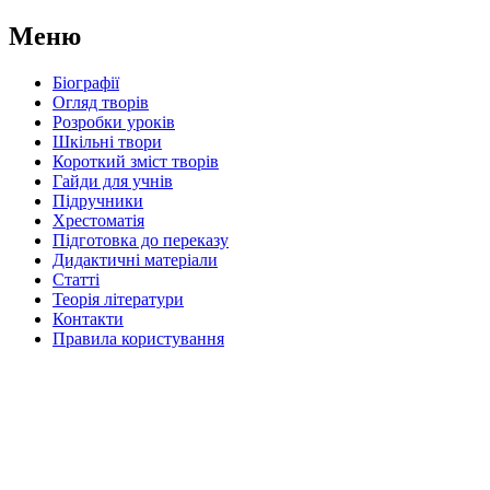
Меню
Біографії
Огляд творів
Розробки уроків
Шкільні твори
Короткий зміст творів
Гайди для учнів
Підручники
Хрестоматія
Підготовка до переказу
Дидактичні матеріали
Статті
Теорія літератури
Контакти
Правила користування