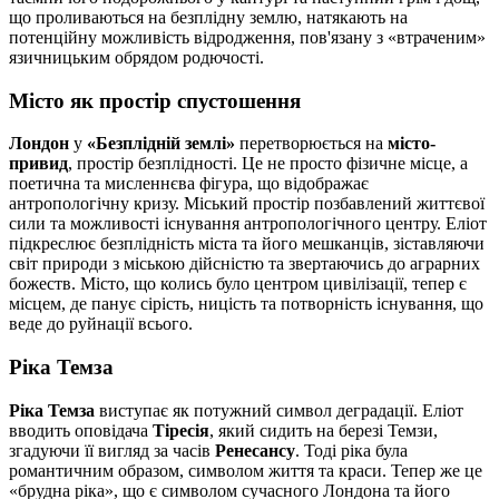
що проливаються на безплідну землю, натякають на
потенційну можливість відродження, пов'язану з «втраченим»
язичницьким обрядом родючості.
Місто як простір спустошення
Лондон
у
«Безплідній землі»
перетворюється на
місто-
привид
, простір безплідності. Це не просто фізичне місце, а
поетична та мисленнєва фігура, що відображає
антропологічну кризу. Міський простір позбавлений життєвої
сили та можливості існування антропологічного центру. Еліот
підкреслює безплідність міста та його мешканців, зіставляючи
світ природи з міською дійсністю та звертаючись до аграрних
божеств. Місто, що колись було центром цивілізації, тепер є
місцем, де панує сірість, ницість та потворність існування, що
веде до руйнації всього.
Ріка Темза
Ріка Темза
виступає як потужний символ деградації. Еліот
вводить оповідача
Тіресія
, який сидить на березі Темзи,
згадуючи її вигляд за часів
Ренесансу
. Тоді ріка була
романтичним образом, символом життя та краси. Тепер же це
«брудна ріка», що є символом сучасного Лондона та його