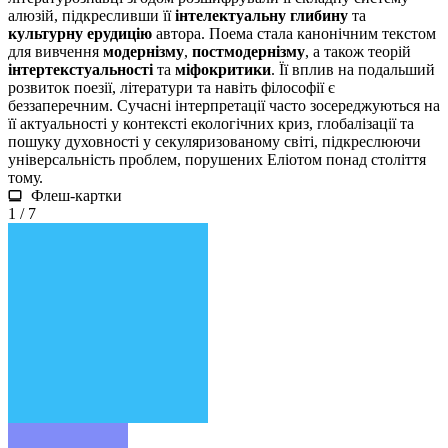
алюзій, підкресливши її
інтелектуальну глибину
та
культурну ерудицію
автора. Поема стала канонічним текстом
для вивчення
модернізму
,
постмодернізму
, а також теорій
інтертекстуальності
та
міфокритики
. Її вплив на подальший
розвиток поезії, літератури та навіть філософії є
беззаперечним. Сучасні інтерпретації часто зосереджуються на
її актуальності у контексті екологічних криз, глобалізації та
пошуку духовності у секуляризованому світі, підкреслюючи
універсальність проблем, порушених Еліотом понад століття
тому.
Флеш-картки
1 / 7