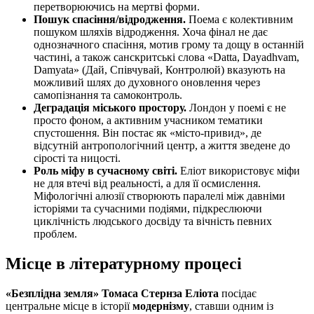
перетворюючись на мертві форми.
Пошук спасіння/відродження.
Поема є колективним
пошуком шляхів відродження. Хоча фінал не дає
однозначного спасіння, мотив грому та дощу в останній
частині, а також санскритські слова «Datta, Dayadhvam,
Damyata» (Дай, Співчувай, Контролюй) вказують на
можливий шлях до духовного оновлення через
самопізнання та самоконтроль.
Деградація міського простору.
Лондон у поемі є не
просто фоном, а активним учасником тематики
спустошення. Він постає як «місто-привид», де
відсутній антропологічний центр, а життя зведене до
сірості та ницості.
Роль міфу в сучасному світі.
Еліот використовує міфи
не для втечі від реальності, а для її осмислення.
Міфологічні алюзії створюють паралелі між давніми
історіями та сучасними подіями, підкреслюючи
циклічність людського досвіду та вічність певних
проблем.
Місце в літературному процесі
«Безплідна земля»
Томаса Стернза Еліота
посідає
центральне місце в історії
модернізму
, ставши одним із