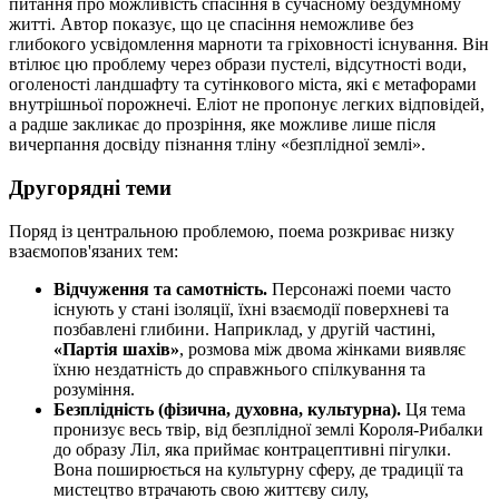
питання про можливість спасіння в сучасному бездумному
житті. Автор показує, що це спасіння неможливе без
глибокого усвідомлення марноти та гріховності існування. Він
втілює цю проблему через образи пустелі, відсутності води,
оголеності ландшафту та сутінкового міста, які є метафорами
внутрішньої порожнечі. Еліот не пропонує легких відповідей,
а радше закликає до прозріння, яке можливе лише після
вичерпання досвіду пізнання тліну «безплідної землі».
Другорядні теми
Поряд із центральною проблемою, поема розкриває низку
взаємопов'язаних тем:
Відчуження та самотність.
Персонажі поеми часто
існують у стані ізоляції, їхні взаємодії поверхневі та
позбавлені глибини. Наприклад, у другій частині,
«Партія шахів»
, розмова між двома жінками виявляє
їхню нездатність до справжнього спілкування та
розуміння.
Безплідність (фізична, духовна, культурна).
Ця тема
пронизує весь твір, від безплідної землі Короля-Рибалки
до образу Ліл, яка приймає контрацептивні пігулки.
Вона поширюється на культурну сферу, де традиції та
мистецтво втрачають свою життєву силу,