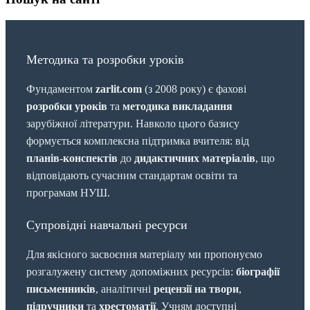
Методика та розробки уроків
Фундаментом
zarlit.com
(з 2008 року) є фахові
розробки уроків
та
методика викладання
зарубіжної літератури. Навколо цього базису
формується комплексна підтримка вчителя: від
планів-конспектів
до
дидактичних матеріалів
, що
відповідають сучасним стандартам освіти та
програмам НУШ.
Супровідні навчальні ресурси
Для якісного засвоєння матеріалу ми пропонуємо
розгалужену систему допоміжних ресурсів:
біографії
письменників
, аналітичні
рецензії на твори
,
підручники
та
хрестоматії
. Учням доступні