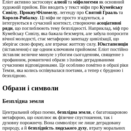
Еліот активно застосовує
алюзії
та
міфологеми
як основний
художній прийом. Він вводить у текст міфи про
Кумейську
Сивілу
,
Прокну/Філомелу
, легенду про
Святий Грааль
та
Короля-Рибалку
. Ці міфи не просто згадуються, а
інтегруються в сучасний контекст, створюючи
асоціативні
ряди
, що поглиблюють тему безплідності. Наприклад, міф про
Кумейську Сивілу, яка бажала безсмертя, але забула попросити
вічної молодості, стає метафорою занепаду цивілізації, що
зберігає свою форму, але втрачає життєву силу.
Юкстапозиція
(зіставлення) є ще одним ключовим прийомом: Еліот постійно
зіставляє величне минуле з убогим сьогоденням, священне з
профанним, романтичні образи з їхніми деградованими
сучасними відповідниками. Це особливо помітно в образі ріки
Темзи, яка колись оспівувалася поетами, а тепер є брудною і
безплідною.
Образи і символи
Безплідна земля
Центральний образ поеми,
безплідна земля
, є багатошаровою
метафорою, що охоплює як фізичне спустошення, так і
духовну порожнечу. Вона символізує не лише деградовану
природу, а й
безплідність людського духу
, втрату моральних