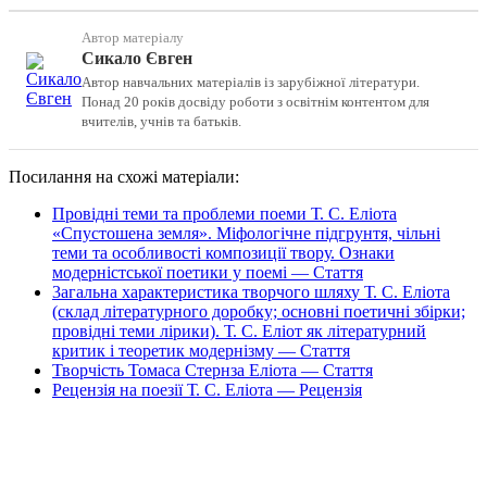
Автор матеріалу
Сикало Євген
Автор навчальних матеріалів із зарубіжної літератури.
Понад 20 років досвіду роботи з освітнім контентом для
вчителів, учнів та батьків.
Посилання на схожі матеріали:
Провідні теми та проблеми поеми Т. С. Еліота
«Спустошена земля». Міфологічне підгрунтя, чільні
теми та особливості композиції твору. Ознаки
модерністської поетики у поемі — Стаття
3агальна характеристика творчого шляху Т. С. Еліота
(склад літературного доробку; основні поетичні збірки;
провідні теми лірики). Т. С. Еліот як літературний
критик і теоретик модернізму — Стаття
Творчість Томаса Стернза Еліота — Стаття
Рецензія на поезії Т. С. Еліота — Рецензія