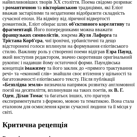
найвпливовіших творів XX століття. Поема свідомо розриває
з
романтичною
та
вікторіанською
традиціями, які Еліот
вважав застарілими та нездатними відобразити складність
сучасної епохи. На відміну від ліричної відвертості
романтиків, Еліот обирає шлях
об'єктивного корелятиву
та
фрагментації
. Його попередниками можна вважати
французьких символістів
, зокрема
Жуля Лафорга
та
Трістана Корб'єра
, чиї іронічні, урбаністичні та дещо
відсторонені голоси вплинули на формування еліотівського
стилю. Важливу роль у створенні поеми відіграв
Езра Паунд
,
який виступив редактором, значно скоротивши оригінальний
рукопис і надавши йому остаточної форми. Паундівська
концепція
імажизму
та його заклик до «прямого трактування
речі» та «економії слів» знайшли своє втілення у щільності та
багатозначності еліотівського тексту. Після публікації
«Безплідна земля»
визначила напрямок розвитку англомовної
поезії на десятиліття, вплинувши на таких поетів, як
В. Г.
Оден
,
Ділан Томас
та багатьох інших, хто прагнув
експериментувати з формою, мовою та тематикою. Вона стала
еталоном для осмислення кризи сучасної людини та її місця у
світі.
Критична рецепція