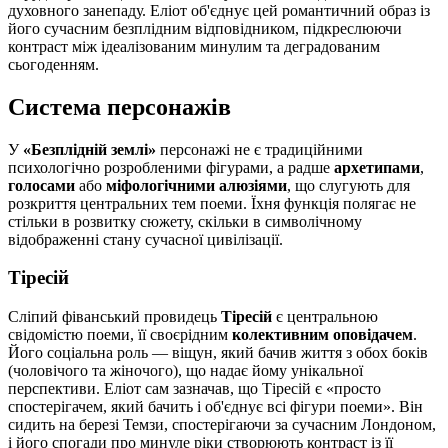
духовного занепаду. Еліот об'єднує цей романтичний образ із
його сучасним безплідним відповідником, підкреслюючи
контраст між ідеалізованим минулим та деградованим
сьогоденням.
Система персонажів
У
«Безплідній землі»
персонажі не є традиційними
психологічно розробленими фігурами, а радше
архетипами
,
голосами
або
міфологічними алюзіями
, що слугують для
розкриття центральних тем поеми. Їхня функція полягає не
стільки в розвитку сюжету, скільки в символічному
відображенні стану сучасної цивілізації.
Тіресій
Сліпий фіванський провидець
Тіресій
є центральною
свідомістю поеми, її своєрідним
колективним оповідачем
.
Його соціальна роль — віщун, який бачив життя з обох боків
(чоловічого та жіночого), що надає йому унікальної
перспективи. Еліот сам зазначав, що Тіресій є «просто
спостерігачем, який бачить і об'єднує всі фігури поеми». Він
сидить на березі Темзи, спостерігаючи за сучасним Лондоном,
і його спогади про минуле ріки створюють контраст із її