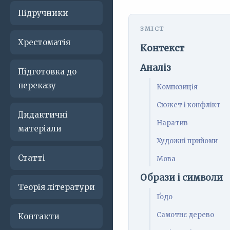
Підручники
Хрестоматія
Контекст
Аналіз
Підготовка до
переказу
Композиція
Сюжет і конфлікт
Дидактичні
Наратив
матеріали
Художні прийоми
Статті
Мова
Образи і символи
Теорія літератури
Ґодо
Самотнє дерево
Контакти