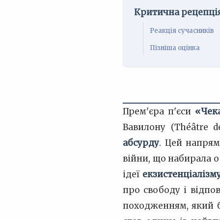
Критична рецепці
Реакція сучасників
Пізніша оцінка
Прем'єра п'єси
«Чек
Вавилону (Théâtre 
абсурду
. Цей напрям
війни, що набирала о
ідеї
екзистенціалізм
про свободу і відпов
походженням, який б