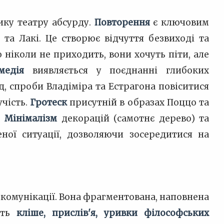
ику театру абсурду.
Повторення
є ключовим
 та Лакі. Це створює відчуття безвиході та
о ніколи не приходить, вони хочуть піти, але
медія
виявляється у поєднанні глибоких
, спроби Владіміра та Естрагона повіситися
учість.
Гротеск
присутній в образах Поццо та
.
Мінімалізм
декорацій (самотнє дерево) та
еної ситуації, дозволяючи зосередитися на
ї комунікації. Вона фрагментована, наповнена
ють
кліше, прислів'я, уривки філософських