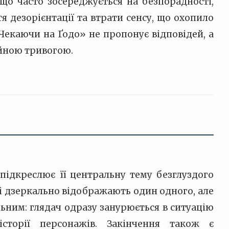
 що часто зосереджується на безпорадності,
тя дезорієнтації та втрати сенсу, що охопило
«Чекаючи на Ґодо» не пропонує відповідей, а
ійною тривогою.
 підкреслює її центральну тему безглуздого
які дзеркально відображають один одного, але
ьним: глядач одразу занурюється в ситуацію
історії персонажів. Закінчення також є