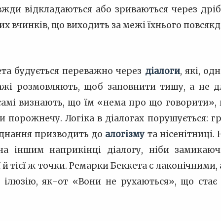
авжди відкладаються або зриваються через дріб
их вчинків, що виходить за межі їхнього повсяк
кета будується переважно через
діалоги
, які, о
ажі розмовляють, щоб заповнити тишу, а не д
 самі визнають, що їм «нема про що говорити»,
и порожнечу. Логіка в діалогах порушується: 
оєднання призводить до
алогізму
та нісенітниці.
а іншим наприкінці діалогу, ніби замикаю
 й тієї ж точки. Ремарки Беккета є лаконічними
 її ілюзію, як-от «Вони не рухаються», що ст