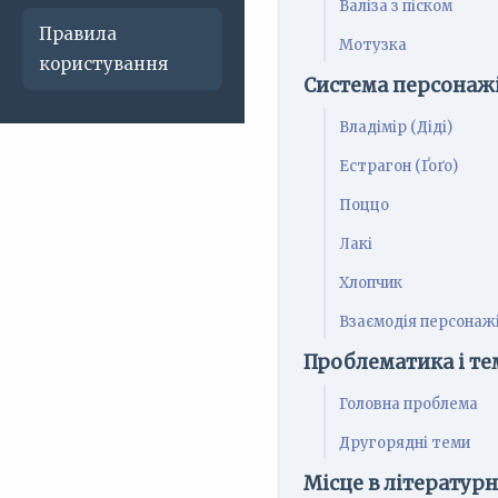
Валіза з піском
Правила
Мотузка
користування
Система персонаж
Владімір (Діді)
Естрагон (Ґоґо)
Поццо
Лакі
Хлопчик
Взаємодія персонаж
Проблематика і те
Головна проблема
Другорядні теми
Місце в літератур