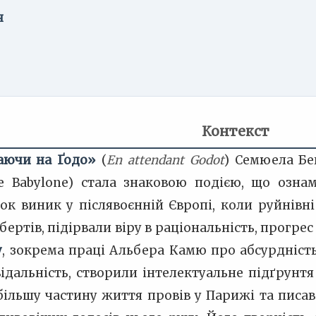
я
Контекст
аючи на Ґодо»
(
En attendant Godot
) Семюела Бе
de Babylone) стала знаковою подією, що оз
ок виник у післявоєнній Європі, коли руйнівні
бертів, підірвали віру в раціональність, прогрес
у
, зокрема праці Альбера Камю про абсурдніст
ідальність, створили інтелектуальне підґрунтя
ільшу частину життя провів у Парижі та писав