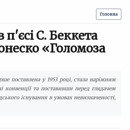
Головна
 п'єсі С. Беккета
Йонеско «Голомоза
ерше поставлена у 1953 році, стала наріжним
і конвенції та поставивши перед глядачем
дського існування в умовах невизначеності,