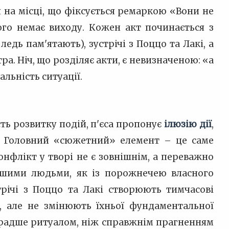
 на місці, що фіксується ремаркою «Вони не
ого немає виходу. Кожен акт починається з
едь пам'ятають), зустрічі з Поццо та Лакі, а
а. Ніч, що розділяє акти, є невизначеною: «а
льність ситуації.
ть розвитку подій, п'єса пропонує
ілюзію дії
,
я. Головний «сюжетний» елемент – це саме
онфлікт у творі не є зовнішнім, а переважно
іншими людьми, як із порожнечею власного
стрічі з Поццо та Лакі створюють тимчасові
», але не змінюють їхньої фундаментальної
 є радше ритуалом, ніж справжнім прагненням