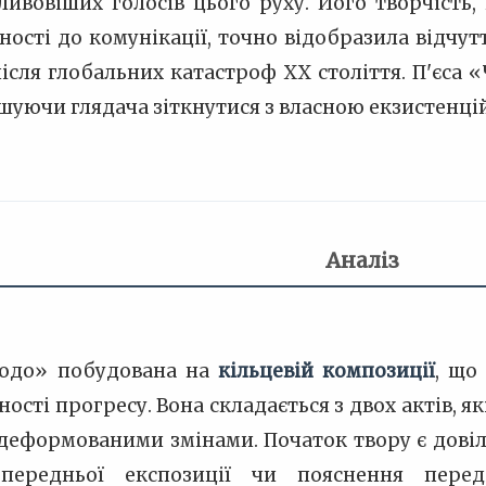
ливовіших голосів цього руху. Його творчість,
ності до комунікації, точно відобразила відчут
після глобальних катастроф XX століття. П'єса 
ушуючи глядача зіткнутися з власною екзистенц
Аналіз
Ґодо» побудована на
кільцевій композиції
, що
ності прогресу. Вона складається з двох актів, 
 деформованими змінами. Початок твору є довіл
опередньої експозиції чи пояснення перед