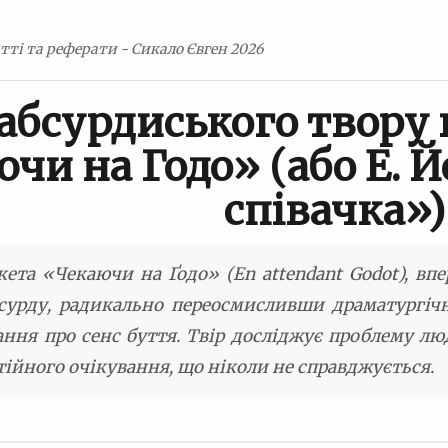
тті та реферати - Сикало Євген 2026
абсурдиського твору в
чи на Годо» (або Е. 
співачка»)
кета «Чекаючи на Ґодо» (
En attendant Godot
), вп
сурду, радикально переосмисливши драматургічн
ння про сенс буття. Твір досліджує проблему лю
стійного очікування, що ніколи не справджується.