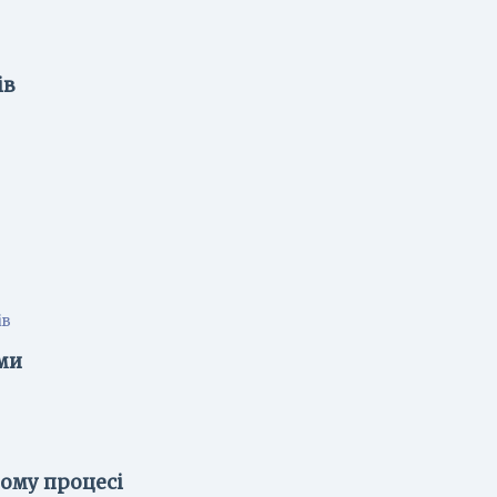
ів
ів
ми
ному процесі