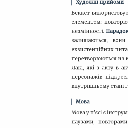
Художні прийоми
Беккет використову
елементом: повторюю
незмінності.
Парадо
залишаються, вони
екзистенційних пита
перетворюються на к
Лакі, які з акту в а
персонажів підкрес
внутрішньому стані г
Мова
Мова у п'єсі є інстр
паузами, повторам