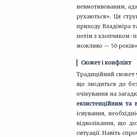
невмотивованим, адж
рухаються». Ця стру
приходу Владіміра та
потім з хлопчиком-по
можливо — 50 років»,
Сюжет і конфлікт
Традиційний сюжет у
що зводиться до бе
очікування на загадк
екзистенційним та 
існування, необхідн
відволікання, що д
ситуації. Навіть сп