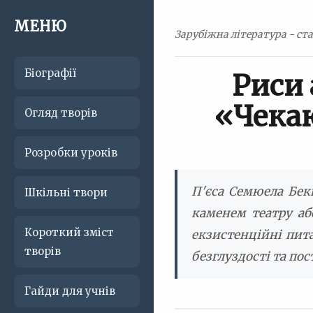
МЕНЮ
Зарубіжна література - ста
Біографії
Риси 
«Чекаю
Огляд творів
Розробки уроків
П'єса Семюела Бек
Шкільні твори
каменем театру аб
Короткий зміст
екзистенційні пита
творів
безглуздості та по
Гайди для учнів