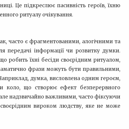
ниці. Це підкреслює пасивність героїв, їхню
денного ритуалу очікування.
днак, часто є фрагментованими, алогічними та
ля передачі інформації чи розвитку думки.
 що робить їхні бесіди своєрідним ритуалом,
граматично фрази можуть бути правильними,
 Наприклад, думка, висловлена одним героєм,
чи коло, що створює ефект безперервного
, але надзвичайно важливими, часто фіксуючи
ає своєрідним вироком людству, яке не може