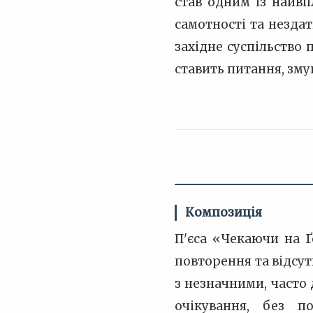
став одним із найвп
самотності та нездат
західне суспільство 
ставить питання, зм
Композиція
П'єса «Чекаючи на 
повторення та відсут
з незначними, часто
очікування, без п