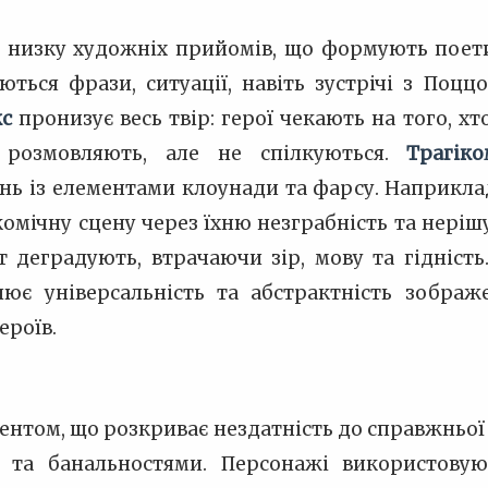
є низку художніх прийомів, що формують поет
ться фрази, ситуації, навіть зустрічі з Поццо
кс
пронизує весь твір: герої чекають на того, хт
 розмовляють, але не спілкуються.
Трагіко
нь із елементами клоунади та фарсу. Наприклад
омічну сцену через їхню незграбність та неріш
кт деградують, втрачаючи зір, мову та гідність
лює універсальність та абстрактність зображ
ероїв.
ументом, що розкриває нездатність до справжньо
и та банальностями. Персонажі використову