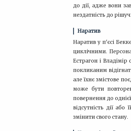
до дії, адже вони з
нездатність до рішуч
Наратив
Наратив у п'єсі Бек
циклічними. Персон
Естрагон і Владімір
покликаним відігнат
але їхнє змістове п
може бути повторен
повернення до однієї
відсутність дії або
змінити свого стану.