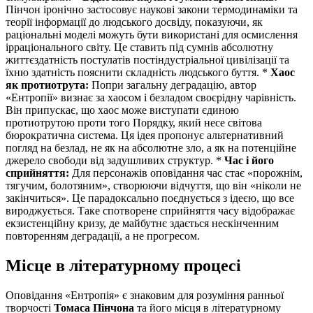
Пінчон іронічно застосовує наукові закони термодинаміки та
теорії інформації до людського досвіду, показуючи, як
раціональні моделі можуть бути використані для осмислення
ірраціонального світу. Це ставить під сумнів абсолютну
життєздатність постулатів постіндустріальної цивілізації та
їхню здатність пояснити складність людського буття. *
Хаос
як протиотрута:
Попри загальну деградацію, автор
«Ентропії» визнає за хаосом і безладом своєрідну чарівність.
Він припускає, що хаос може виступати єдиною
протиотрутою проти того Порядку, який несе світова
бюрократична система. Ця ідея пропонує альтернативний
погляд на безлад, не як на абсолютне зло, а як на потенційне
джерело свободи від задушливих структур. *
Час і його
сприйняття:
Для персонажів оповідання час стає «порожнім,
тягучим, болотяним», створюючи відчуття, що він «ніколи не
закінчиться». Це парадоксально поєднується з ідеєю, що все
вироджується. Таке спотворене сприйняття часу відображає
екзистенційну кризу, де майбутнє здається нескінченним
повторенням деградації, а не прогресом.
Місце в літературному процесі
Оповідання «Ентропія» є знаковим для розуміння ранньої
творчості
Томаса Пінчона
та його місця в літературному