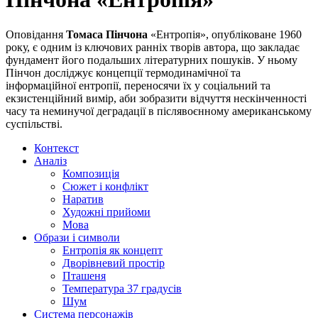
Оповідання
Томаса Пінчона
«Ентропія», опубліковане 1960
року, є одним із ключових ранніх творів автора, що закладає
фундамент його подальших літературних пошуків. У ньому
Пінчон досліджує концепції термодинамічної та
інформаційної ентропії, переносячи їх у соціальний та
екзистенційний вимір, аби зобразити відчуття нескінченності
часу та неминучої деградації в післявоєнному американському
суспільстві.
Контекст
Аналіз
Композиція
Сюжет і конфлікт
Наратив
Художні прийоми
Мова
Образи і символи
Ентропія як концепт
Дворівневий простір
Пташеня
Температура 37 градусів
Шум
Система персонажів