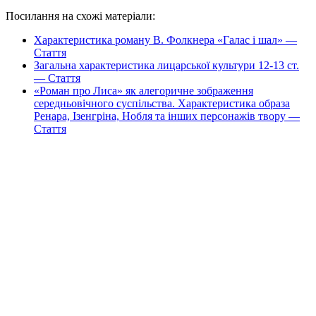
Посилання на схожі матеріали:
Характеристика роману В. Фолкнера «Галас і шал» —
Стаття
Загальна характеристика лицарської культури 12-13 ст.
— Стаття
«Роман про Лиса» як алегоричне зображення
середньовічного суспільства. Характеристика образа
Ренара, Ізенгріна, Нобля та інших персонажів твору —
Стаття