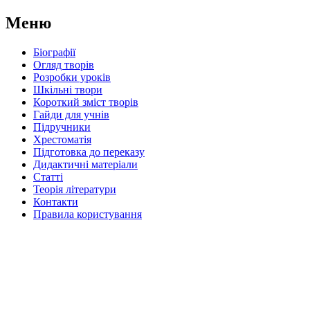
Меню
Біографії
Огляд творів
Розробки уроків
Шкільні твори
Короткий зміст творів
Гайди для учнів
Підручники
Хрестоматія
Підготовка до переказу
Дидактичні матеріали
Статті
Теорія літератури
Контакти
Правила користування