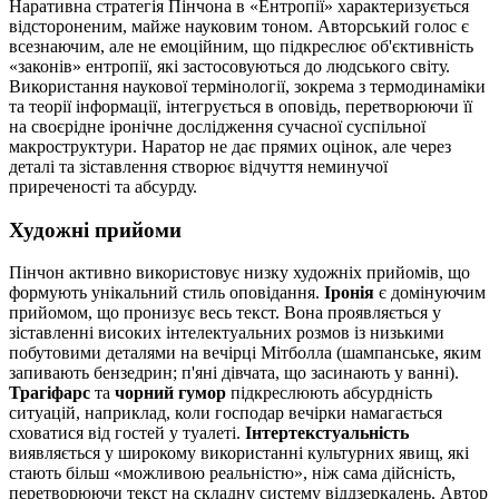
Наративна стратегія Пінчона в «Ентропії» характеризується
відстороненим, майже науковим тоном. Авторський голос є
всезнаючим, але не емоційним, що підкреслює об'єктивність
«законів» ентропії, які застосовуються до людського світу.
Використання наукової термінології, зокрема з термодинаміки
та теорії інформації, інтегрується в оповідь, перетворюючи її
на своєрідне іронічне дослідження сучасної суспільної
макроструктури. Наратор не дає прямих оцінок, але через
деталі та зіставлення створює відчуття неминучої
приреченості та абсурду.
Художні прийоми
Пінчон активно використовує низку художніх прийомів, що
формують унікальний стиль оповідання.
Іронія
є домінуючим
прийомом, що пронизує весь текст. Вона проявляється у
зіставленні високих інтелектуальних розмов із низькими
побутовими деталями на вечірці Мітболла (шампанське, яким
запивають бензедрин; п'яні дівчата, що засинають у ванні).
Трагіфарс
та
чорний гумор
підкреслюють абсурдність
ситуацій, наприклад, коли господар вечірки намагається
сховатися від гостей у туалеті.
Інтертекстуальність
виявляється у широкому використанні культурних явищ, які
стають більш «можливою реальністю», ніж сама дійсність,
перетворюючи текст на складну систему віддзеркалень. Автор