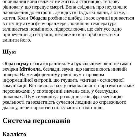
оповідання вона означає не життя, а стагнацію, теплову
рівновагу, що передує смерті. Вона свідчить про неухильне
наближення до ентропії, де відсутні будь-які зміни, а отже, і
життя. Коли
Обадеш
розбиває шибку, і хаос вулиці вривається
в штучну атмосферу оранжереї, зовнішня температура
залишається незмінною, підкреслюючи, що світ усе одно
приречений до ентропії, незалежно від спроб втекти чи
змінити його.
Шум
Образ
шуму
є багатогранним. На буквальному рівні це гамір
вечірки
Мітболла
, безладні звуки, що наповнюють нижній
поверх. На метафоричному рівні шум є проявом
інформаційної ентропії, що глушить «сигнал» осмисленої
комунікації. Він виявляється у неможливості порозумітися між
персонажами, у спотворенні значень слів, у безглуздих
розмовах. Шум символізує розпад зв'язків, фрагментацію
реальності та нездатність сучасної людини до справжнього
діалогу, перетворюючи спілкування на імітацію.
Система персонажів
Каллісто