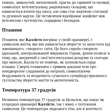
поверх, замкнутий, витончений, прагне до гармонії та ізоляції,
символізує інтелектуальну, раціональну складову, що
намагається втекти від хаосу, але сама стає жертвою стагнації
та духовної задухи. Це зіставлення відображає конфлікт між
інтелектом і чуттєвістю, порядком і безладом.
Пташеня
Пташеня, яке
Каллісто
вигріває у своїй оранжереї, є
символом життя, яке він намагається зберегти та захистити від
зовнішнього, «хворого» світу. Це його спроба створити
ідеальний, контрольований мікрокосм. Однак, іронія полягає в
тому, що, занурений у свої інтелектуальні роздуми та спогади
про минуле, Каллісто не помічає, як зупиняється серце
пташки. Смерть пташеняти є прямим доказом тези про
невідворотне слідування до ентропії, символізуючи
бездуховність та нездатність сучасного суперіндустріального
суспільства зберегти життя та автентичність.
Температура 37 градусів
Незмінна температура 37 градусів за Цельсієм, що панує як
усередині оранжереї
Каллісто
, так і зовні, є потужним
символом. Це температура людського тіла, але в контексті