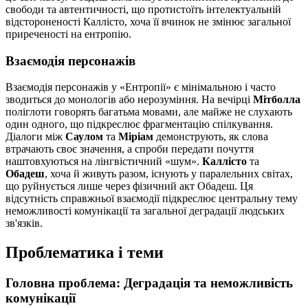
свободи та автентичності, що протистоїть інтелектуальній
відстороненості Каллісто, хоча її вчинок не змінює загальної
приреченості на ентропію.
Взаємодія персонажів
Взаємодія персонажів у «Ентропії» є мінімальною і часто
зводиться до монологів або нерозуміння. На вечірці
Мітболла
поліглоти говорять багатьма мовами, але майже не слухають
один одного, що підкреслює фрагментацію спілкування.
Діалоги між
Саулом
та
Міріам
демонструють, як слова
втрачають своє значення, а спроби передати почуття
наштовхуються на лінгвістичний «шум».
Каллісто
та
Обадеш
, хоча й живуть разом, існують у паралельних світах,
що руйнується лише через фізичний акт Обадеш. Ця
відсутність справжньої взаємодії підкреслює центральну тему
неможливості комунікації та загальної деградації людських
зв'язків.
Проблематика і теми
Головна проблема: Деградація та неможливість
комунікації