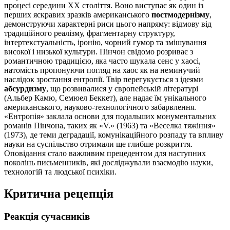
процесі середини XX століття. Воно виступає як один із
перших яскравих зразків американського
постмодернізму
,
демонструючи характерні риси цього напряму: відмову від
традиційного реалізму, фрагментарну структуру,
інтертекстуальність, іронію, чорний гумор та змішування
високої і низької культури. Пінчон свідомо розриває з
романтичною традицією, яка часто шукала сенс у хаосі,
натомість пропонуючи погляд на хаос як на неминучий
наслідок зростання ентропії. Твір перегукується з ідеями
абсурдизму
, що розвивалися у європейській літературі
(Альбер Камю, Семюел Беккет), але надає їм унікального
американського, науково-технологічного забарвлення.
«Ентропія» заклала основи для подальших монументальних
романів Пінчона, таких як «V.» (1963) та «Веселка тяжіння»
(1973), де теми деградації, комунікаційного розпаду та впливу
науки на суспільство отримали ще глибше розкриття.
Оповідання стало важливим прецедентом для наступних
поколінь письменників, які досліджували взаємодію науки,
технологій та людської психіки.
Критична рецепція
Реакція сучасників