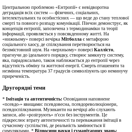
Центральною проблемою «Ентропії» є невідворотна
деградація всіх систем — фізичних, соціальних,
інтелектуальних та особистісних — що веде до стану теплової
смерті та повного розпаду комунікації. Пінчон демонструє, як
концепція ентропії, запозичена з термодинаміки та теорії
інформації, проявляється у повсякденному житті. На
«нижньому» поверсі вечірка
Мітболла
є метафорою
соціального хаосу, де спілкування перетворюється на
беззмістовний шум. На «верхньому» поверсі
Каллісто
,
прагнучи до ідеального порядку, створює замкнуту систему,
яка, парадоксально, також наближається до ентропії через
відсутність обміну та життєвої енергії. Смерть пташеняти та
незмінна температура 37 градусів символізують цю неминучу
приреченість.
Другорядні теми
*
Імітація та автентичність:
Оповідання наповнене
«псевдо-» явищами: псевдовесна, псевдореволюціонери,
псевдоспілкування. Музиканти на вечірці або слухають
записи, або «розігрують» п'єси без інструментів. Це
підкреслює втрату автентичності та переважання імітації в
сучасному суспільстві, де реальність замінюється її
симулякрами. *
Відносини науки і гуманітарних знань: