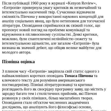
Після публікації 1960 року в журналі «Kenyon Review»,
«Ентропія» привернула увагу критиків як незвичайний та
інтелектуально насичений твір. Сучасники відзначили
сміливість Пінчона у використанні наукових концепцій для
аналізу соціальних явищ, що було нетиповим для тогочасної
літератури. Оповідання сприймалося як свіжий голос, що
пропонує новий погляд на проблеми комунікації та
відчуження в післявоєнному суспільстві. Деякі критики,
можливо, були спантеличені нелінійністю сюжету та
інтелектуальною щільністю, але загалом «Ентропія» була
визнана як значний дебют, що обіцяв велике майбутнє для
молодого автора.
Пізніша оцінка
З плином часу «Ентропія» закріпила свій статус одного з
найважливіших коротких оповідань
Томаса Пінчона
та
ключового тексту для розуміння американського
постмодернізму. Пізніші літературознавці та критики
розглядають його як своєрідну програмну заяву, що містить у
зародку багато тем і стилістичних прийомів, які Пінчон
розвинув у своїх пізніших, більш масштабних творах.
Оповідання стало об'єктом численних академічних
досліджень, що аналізують його філософські основи,