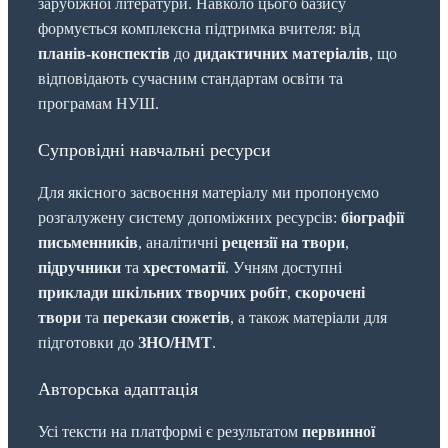
зарубіжної літератури. Навколо цього базису
формується комплексна підтримка вчителя: від
планів-конспектів
до
дидактичних матеріалів
, що
відповідають сучасним стандартам освіти та
програмам НУШ.
Супровідні навчальні ресурси
Для якісного засвоєння матеріалу ми пропонуємо
розгалужену систему допоміжних ресурсів:
біографії
письменників
, аналітичні
рецензії на твори
,
підручники
та
хрестоматії
. Учням доступні
приклади шкільних творчих робіт
,
скорочені
твори
та
перекази сюжетів
, а також матеріали для
підготовки до
ЗНО/НМТ
.
Авторська адаптація
Усі тексти на платформі є результатом
первинної