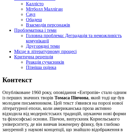
Каллісто
Мітболл Малліган
Саул
Обадеш
Взаємодія персонажів
Проблематика і теми
Головна проблема: Деградація та неможливість
комунікації
Другорядні теми
Місце в літературному процесі
Критична рецепція
Реакція сучасників
Пізніша оцінка
Контекст
Опубліковане 1960 року, оповідання «Ентропія» стало одним
із перших значних творів
Томаса Пінчона
, який тоді ще був
молодим письменником. Цей текст з'явився на порозі нової
літературної епохи, коли американська проза активно
відходила від модерністських традицій, шукаючи нові форми
та філософські основи. Пінчон, випускник Корнельського
університету, де він вивчав інженерну фізику, був глибоко
занурений у наукові концепції, що знайшло відображення в