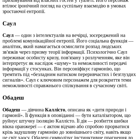
приховування від власних гостей у туалеті. Його персонаж
втілює іронічний погляд на суспільну взаємодію в умовах
зростаючої ентропії.
Саул
Саул
— один з інтелектуалів на вечірці, зосереджений на
проблемі комунікаційної ентропії. Його соціальна функція —
аналітик, який намагається осмислити розпад людських
зв'язків через призму теорії інформації. Психологічно Саул
переживає особисту кризу, пов'язану з розлученням, яке він
інтерпретує як наслідок «шуму» та неможливості передачі
інформації у стосунках. Він персоніфікує гармонію, що
тремтить під «безладним натиском переривчастих і безглуздих
сигналів». Саул є ключовим персонажем для розкриття теми
неможливості справжнього спілкування в сучасному світі.
Обадеш
Обадеш
— дівчина
Каллісто
, описана як «дитя природи і
гармонії». Її функція в оповіданні — бути каталізатором, що
руйнує штучну ізоляцію Каллісто. Її дія — розбиття шибки
вікна оранжереї — є актом відчаю або спробою прорватися
крізь задушливу гармонію до зовнішнього світу, навіть якщо
це світ хаосу. Обадеш символізує інстинктивне прагнення до