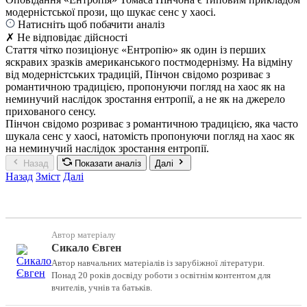
модерністської прози, що шукає сенс у хаосі.
Натисніть щоб побачити аналіз
✗ Не відповідає дійсності
Стаття чітко позиціонує «Ентропію» як один із перших
яскравих зразків американського постмодернізму. На відміну
від модерністських традицій, Пінчон свідомо розриває з
романтичною традицією, пропонуючи погляд на хаос як на
неминучий наслідок зростання ентропії, а не як на джерело
прихованого сенсу.
Пінчон свідомо розриває з романтичною традицією, яка часто
шукала сенс у хаосі, натомість пропонуючи погляд на хаос як
на неминучий наслідок зростання ентропії.
Назад
Показати аналіз
Далі
Назад
Зміст
Далі
Автор матеріалу
Сикало Євген
Автор навчальних матеріалів із зарубіжної літератури.
Понад 20 років досвіду роботи з освітнім контентом для
вчителів, учнів та батьків.