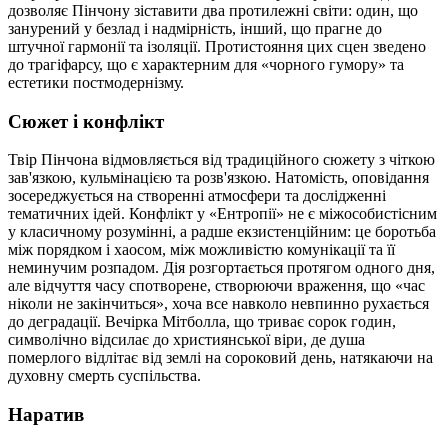
дозволяє Пінчону зіставити два протилежні світи: один, що
занурений у безлад і надмірність, інший, що прагне до
штучної гармонії та ізоляції. Протистояння цих сцен зведено
до трагіфарсу, що є характерним для «чорного гумору» та
естетики постмодернізму.
Сюжет і конфлікт
Твір Пінчона відмовляється від традиційного сюжету з чіткою
зав'язкою, кульмінацією та розв'язкою. Натомість, оповідання
зосереджується на створенні атмосфери та дослідженні
тематичних ідей. Конфлікт у «Ентропії» не є міжособистісним
у класичному розумінні, а радше екзистенційним: це боротьба
між порядком і хаосом, між можливістю комунікації та її
неминучим розпадом. Дія розгортається протягом одного дня,
але відчуття часу спотворене, створюючи враження, що «час
ніколи не закінчиться», хоча все навколо невпинно рухається
до деградації. Вечірка Мітболла, що триває сорок годин,
символічно відсилає до християнської віри, де душа
померлого відлітає від землі на сороковий день, натякаючи на
духовну смерть суспільства.
Наратив