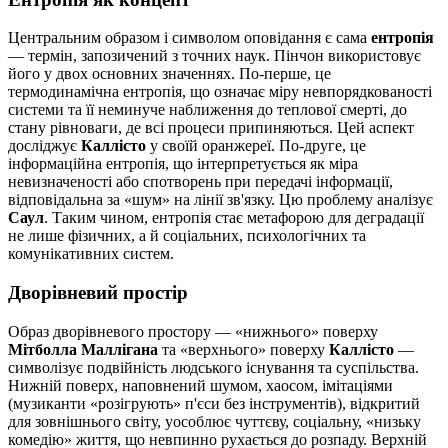
Центральним образом і символом оповідання є сама
ентропія
— термін, запозичений з точних наук. Пінчон використовує
його у двох основних значеннях. По-перше, це
термодинамічна ентропія, що означає міру невпорядкованості
системи та її неминуче наближення до теплової смерті, до
стану рівноваги, де всі процеси припиняються. Цей аспект
досліджує
Каллісто
у своїй оранжереї. По-друге, це
інформаційна ентропія, що інтерпретується як міра
невизначеності або спотворень при передачі інформації,
відповідальна за «шум» на лінії зв'язку. Цю проблему аналізує
Саул
. Таким чином, ентропія стає метафорою для деградації
не лише фізичних, а й соціальних, психологічних та
комунікативних систем.
Дворівневий простір
Образ дворівневого простору — «нижнього» поверху
Мітболла Маллігана
та «верхнього» поверху
Каллісто
—
символізує подвійність людського існування та суспільства.
Нижній поверх, наповнений шумом, хаосом, імітаціями
(музиканти «розігрують» п'єси без інструментів), відкритий
для зовнішнього світу, уособлює чуттєву, соціальну, «низьку
комедію» життя, що невпинно рухається до розпаду. Верхній