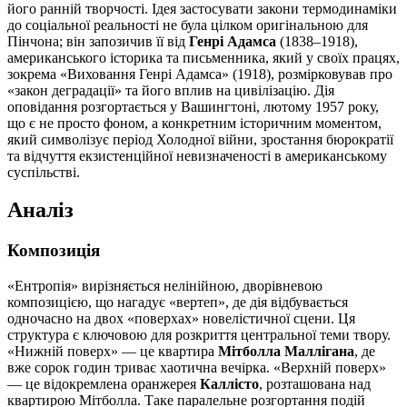
його ранній творчості. Ідея застосувати закони термодинаміки
до соціальної реальності не була цілком оригінальною для
Пінчона; він запозичив її від
Генрі Адамса
(1838–1918),
американського історика та письменника, який у своїх працях,
зокрема «Виховання Генрі Адамса» (1918), розмірковував про
«закон деградації» та його вплив на цивілізацію. Дія
оповідання розгортається у Вашингтоні, лютому 1957 року,
що є не просто фоном, а конкретним історичним моментом,
який символізує період Холодної війни, зростання бюрократії
та відчуття екзистенційної невизначеності в американському
суспільстві.
Аналіз
Композиція
«Ентропія» вирізняється нелінійною, дворівневою
композицією, що нагадує «вертеп», де дія відбувається
одночасно на двох «поверхах» новелістичної сцени. Ця
структура є ключовою для розкриття центральної теми твору.
«Нижній поверх» — це квартира
Мітболла Маллігана
, де
вже сорок годин триває хаотична вечірка. «Верхній поверх»
— це відокремлена оранжерея
Каллісто
, розташована над
квартирою Мітболла. Таке паралельне розгортання подій