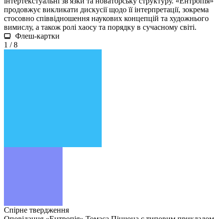
інтертекстуальні зв'язки та новаторську структуру. «Ентропія»
продовжує викликати дискусії щодо її інтерпретації, зокрема
стосовно співвідношення наукових концепцій та художнього
вимислу, а також ролі хаосу та порядку в сучасному світі.
Флеш-картки
1 / 8
Спірне твердження
Оповідання «Ентропія» Томаса Пінчона є типовим прикладом