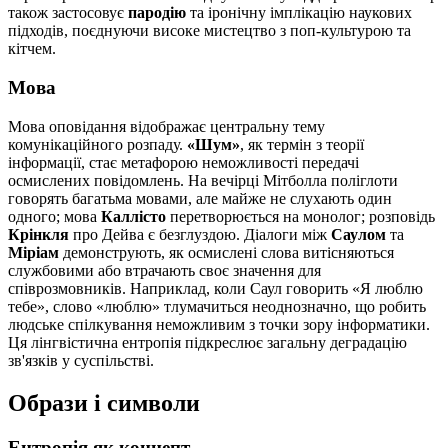
також застосовує
пародію
та іронічну імплікацію наукових
підходів, поєднуючи високе мистецтво з поп-культурою та
кітчем.
Мова
Мова оповідання відображає центральну тему
комунікаційного розпаду.
«Шум»
, як термін з теорії
інформації, стає метафорою неможливості передачі
осмислених повідомлень. На вечірці Мітболла поліглоти
говорять багатьма мовами, але майже не слухають один
одного; мова
Каллісто
перетворюється на монолог; розповідь
Крінкля
про Дейва є безглуздою. Діалоги між
Саулом
та
Міріам
демонструють, як осмислені слова витісняються
службовими або втрачають своє значення для
співрозмовників. Наприклад, коли Саул говорить «Я люблю
тебе», слово «люблю» тлумачиться неоднозначно, що робить
людське спілкування неможливим з точки зору інформатики.
Ця лінгвістична ентропія підкреслює загальну деградацію
зв'язків у суспільстві.
Образи і символи
Ентропія як концепт