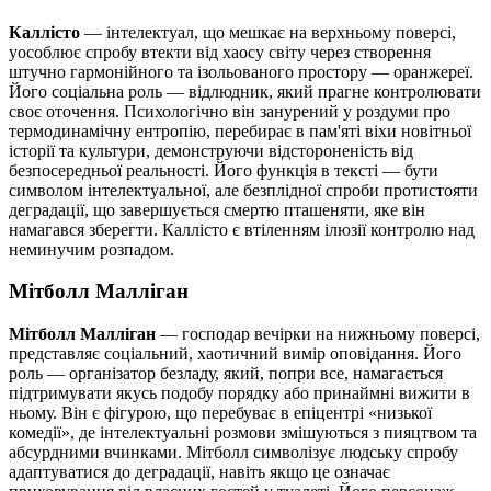
Каллісто
— інтелектуал, що мешкає на верхньому поверсі,
уособлює спробу втекти від хаосу світу через створення
штучно гармонійного та ізольованого простору — оранжереї.
Його соціальна роль — відлюдник, який прагне контролювати
своє оточення. Психологічно він занурений у роздуми про
термодинамічну ентропію, перебирає в пам'яті віхи новітньої
історії та культури, демонструючи відстороненість від
безпосередньої реальності. Його функція в тексті — бути
символом інтелектуальної, але безплідної спроби протистояти
деградації, що завершується смертю пташеняти, яке він
намагався зберегти. Каллісто є втіленням ілюзії контролю над
неминучим розпадом.
Мітболл Малліган
Мітболл Малліган
— господар вечірки на нижньому поверсі,
представляє соціальний, хаотичний вимір оповідання. Його
роль — організатор безладу, який, попри все, намагається
підтримувати якусь подобу порядку або принаймні вижити в
ньому. Він є фігурою, що перебуває в епіцентрі «низької
комедії», де інтелектуальні розмови змішуються з пияцтвом та
абсурдними вчинками. Мітболл символізує людську спробу
адаптуватися до деградації, навіть якщо це означає