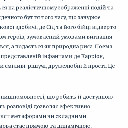
ься на реалістичному зображенні подій та
кденного буття того часу, що занурює
ової здобичі, де Сід та його бійці відверто
зм героїв, зумовлений умовами вигнання
ся, а подається як природна риса. Поема
 представленій інфантами де Карріон,
сміливі, рішучі, дружелюбні й прості. Це
ю пишномовності, що робить її доступною
сть розповіді дозволяє ефективно
текст метафорами чи складними
, мова стає прямою та динамічною,