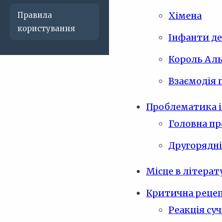
Хімена
Правила
користування
Інфанти де
Король Аль
Взаємодія 
Проблематика і
Головна пр
Другорядні
Місце в літерат
Критична рецеп
Реакція су