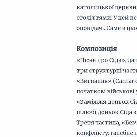
католицької церкви.
століттями. У цей п
оповідачі. Саме в ц
Композиція
«Пісня про Сіда», да
три структурні част
«Вигнання» (Cantar d
початкові військові 
«Заміжжя доньок Сіда
шлюбі доньок Сіда з
Третя частина, «Безч
конфлікту: ганебне 