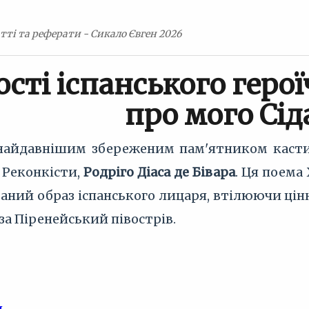
тті та реферати - Сикало Євген 2026
сті іспанського герої
про мого Сід
 найдавнішим збереженим пам'ятником кастиль
 Реконкісти,
Родріго Діаса де Бівара
. Ця поема 
аний образ іспанського лицаря, втілюючи ціннос
за Піренейський півострів.
я