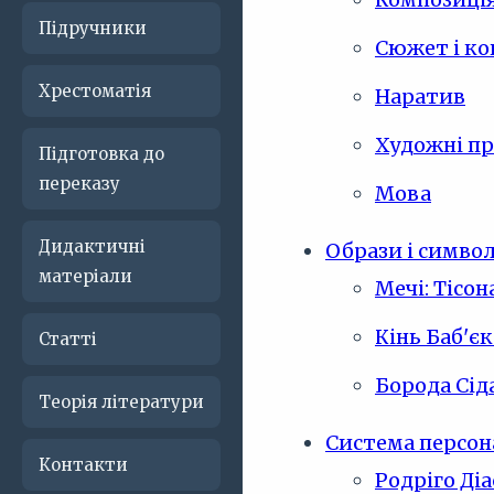
Підручники
Сюжет і к
Хрестоматія
Наратив
Художні п
Підготовка до
переказу
Мова
Дидактичні
Образи і симво
матеріали
Мечі: Тісон
Кінь Баб'єк
Статті
Борода Сід
Теорія літератури
Система персон
Контакти
Родріго Діа