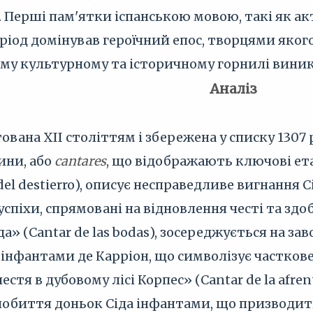
 Перші пам'ятки іспанською мовою, такі як акт
еріод домінував героїчний епос, творцями яког
ьому культурному та історичному горнилі виник
Аналіз
тована XII століттям і збережена у списку 1307 р
ини, або
cantares
, що відображають ключові ет
el destierro), описує несправедливе вигнання С
успіхи, спрямовані на відновлення честі та зд
» (Cantar de las bodas), зосереджується на за
 інфантами де Карріон, що символізує часткове
естя в дубовому лісі Корпес» (Cantar de la afre
побиття доньок Сіда інфантами, що призводить