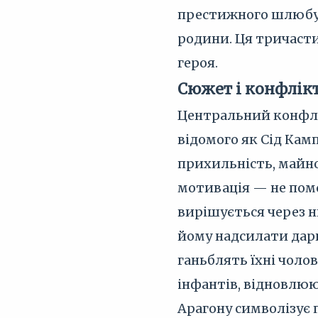
престижного шлюбу 
родини. Ця тричасти
героя.
Сюжет і конфлік
Центральний конфлі
відомого як Сід Камп
прихильність, майно
мотивація — не помс
вирішується через н
йому надсилати дари
ганьблять їхні чоло
інфантів, відновлюю
Арагону символізує 