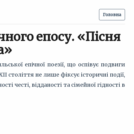
Головна
чного епосу. «Пісня
а»
ської епічної поезії, що оспівує подвиги
XII століття не лише фіксує історичні події,
ті честі, відданості та сімейної гідності в