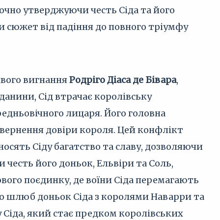
очно утверджуючи честь Сіда та його
и сюжет від падіння до повного тріумфу
ивого вигнання
Родріго Діаса де Бівара
,
 данини, Сід втрачає королівську
едньовічного лицаря. Його головна
овернення довіри короля. Цей конфлікт
осять Сіду багатство та славу, дозволяючи
 честь його доньок, Ельвіри та Соль,
ового поєдинку, де воїни Сіда перемагають
о шлюб доньок Сіда з королями Наварри та
у Сіда, який стає предком королівських