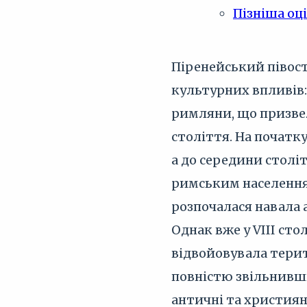
Пізніша оц
Піренейський півост
культурних впливів: 
римляни, що призвело
століття. На початку
а до середини столі
римським населення
розпочалася навала 
Однак вже у VIII сто
відвойовувала терито
повністю звільнивши
античні та християн