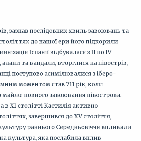
рів, зазнав послідовних хвиль завоювань та
II століттях до нашої ери його підкорили
ізація Іспанії відбувалася з II по IV
 алани та вандали, вторглися на півострів,
анці поступово асимілювалися з іберо-
мним моментом став 711 рік, коли
о майже повного завоювання півострова.
 а в XI столітті Кастилія активно
століттях, завершився до XV століття,
 культуру раннього Середньовіччя впливали
ка культура, яка послабила вплив