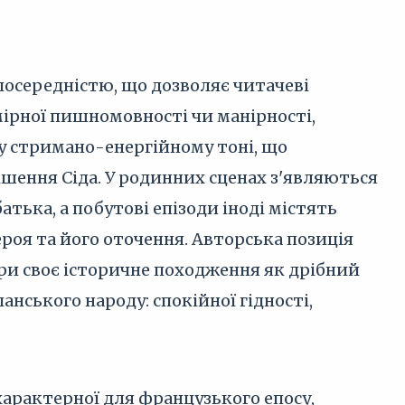
посередністю, що дозволяє читачеві
дмірної пишномовності чи манірності,
 у стримано-енергійному тоні, що
шення Сіда. У родинних сценах з'являються
атька, а побутові епізоди іноді містять
роя та його оточення. Авторська позиція
опри своє історичне походження як дрібний
анського народу: спокійної гідності,
 характерної для французького епосу,