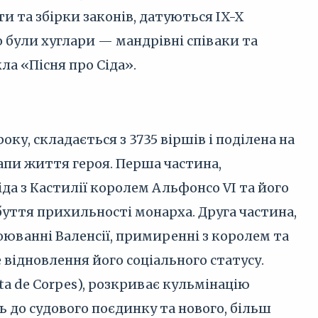
и та збірки законів, датуються IX-X
о були хуглари — мандрівні співаки та
ла «Пісня про Сіда».
оку, складається з 3735 віршів і поділена на
апи життя героя. Перша частина,
іда з Кастилії королем Альфонсо VI та його
обуття прихильності монарха. Друга частина,
воюванні Валенсії, примиренні з королем та
 відновлення його соціального статусу.
nta de Corpes), розкриває кульмінацію
 до судового поєдинку та нового, більш