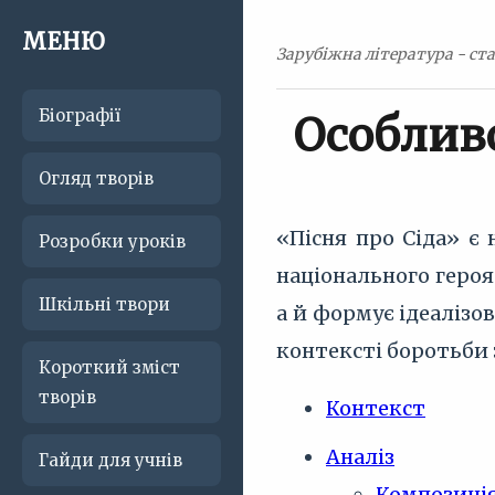
МЕНЮ
Зарубіжна література - ста
Біографії
Особливо
Огляд творів
«Пісня про Сіда» є
Розробки уроків
національного героя
Шкільні твори
а й формує ідеалізов
контексті боротьби 
Короткий зміст
творів
Контекст
Аналіз
Гайди для учнів
Композиці