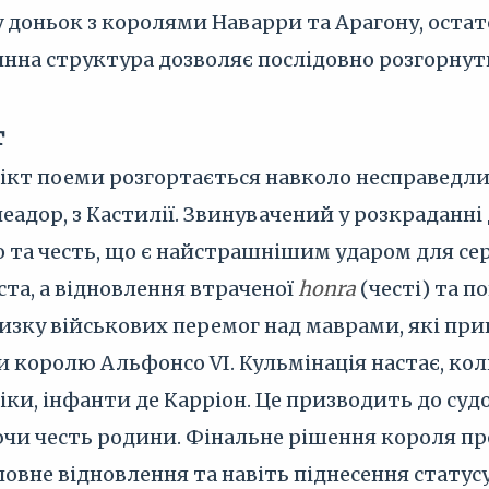
доньок з королями Наварри та Арагону, остат
нна структура дозволяє послідовно розгорнут
т
кт поеми розгортається навколо несправедл
еадор, з Кастилії. Звинувачений у розкраданні
 та честь, що є найстрашнішим ударом для сер
та, а відновлення втраченої
honra
(честі) та п
изку військових перемог над маврами, які прин
 королю Альфонсо VI. Кульмінація настає, коли
віки, інфанти де Карріон. Це призводить до суд
чи честь родини. Фінальне рішення короля пр
повне відновлення та навіть піднесення статус