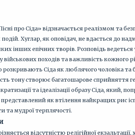
існі про Сіда» відзначається реалізмом та без
 подій. Хуглар, як оповідач, не вдається до на
ких інших епічних творів. Розповідь ведеться
 військових походів та важливість кожного рі
о розкривають Сіда як люблячого чоловіка та б
ість тону створює багатошарове сприйняття ге
ратизації та ідеалізації образу Сіда, який, п
, представлений як втілення найкращих рис ісп
и та мудрої терплячості.
и
різняється відсутністю релігійної екзальтації,