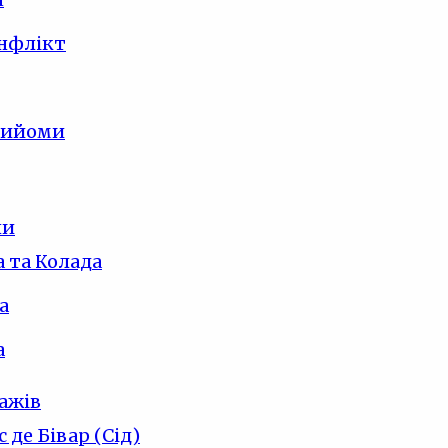
онфлікт
рийоми
ли
а та Колада
а
а
ажів
с де Бівар (Сід)