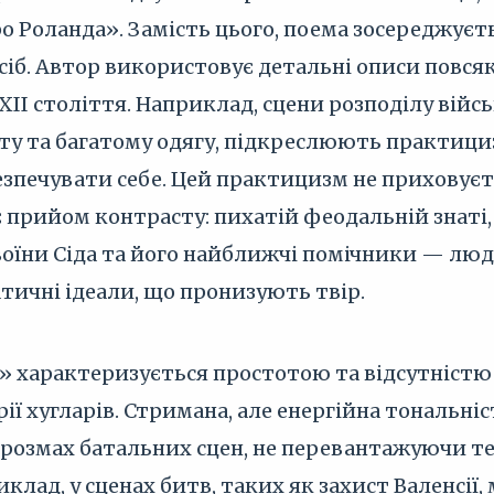
ро Роланда». Замість цього, поема зосереджуєт
осіб. Автор використовує детальні описи повся
II століття. Наприклад, сцени розподілу військ
ту та багатому одягу, підкреслюють практици
езпечувати себе. Цей практицизм не приховуєть
прийом контрасту: пихатій феодальній знаті,
їни Сіда та його найближчі помічники — люди 
ичні ідеали, що пронизують твір.
а» характеризується простотою та відсутніст
ії хугларів. Стримана, але енергійна тональні
 розмах батальних сцен, не перевантажуючи 
клад, у сценах битв, таких як захист Валенсії