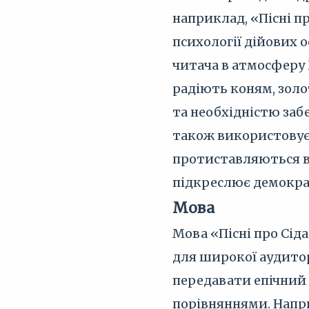
наприклад, «Пісні п
психології дійових 
читача в атмосферу X
радіють коням, золо
та необхідністю заб
також використовує 
протиставляються во
підкреслює демократ
Мова
Мова «Пісні про Сід
для широкої аудитор
передавати епічний
порівняннями. Напри