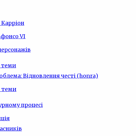
 Карріон
фонсо VI
персонажів
 теми
облема: Відновлення честі (honra)
 теми
урному процесі
ція
часників