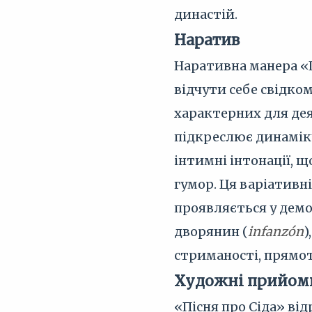
династій.
Наратив
Наративна манера «П
відчути себе свідком
характерних для дея
підкреслює динаміку
інтимні інтонації, щ
гумор. Ця варіативн
проявляється у демок
дворянин (
infanzón
)
стриманості, прямот
Художні прийом
«Пісня про Сіда» від