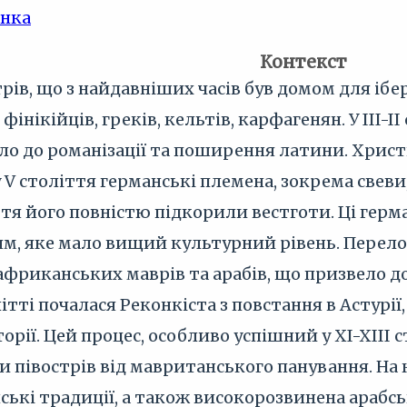
інка
Контекст
рів, що з найдавніших часів був домом для ібе
фінікійців, греків, кельтів, карфагенян. У III-
 до романізації та поширення латини. Християн
 V століття германські племена, зокрема свеви,
ття його повністю підкорили вестготи. Ці герм
м, яке мало вищий культурний рівень. Перело
африканських маврів та арабів, що призвело д
літті почалася Реконкіста з повстання в Астурії,
рії. Цей процес, особливо успішний у XI-XIII 
 півострів від мавританського панування. На
ські традиції, а також високорозвинена арабсь