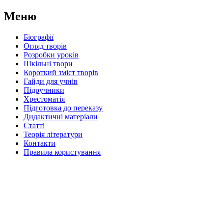
Меню
Біографії
Огляд творів
Розробки уроків
Шкільні твори
Короткий зміст творів
Гайди для учнів
Підручники
Хрестоматія
Підготовка до переказу
Дидактичні матеріали
Статті
Теорія літератури
Контакти
Правила користування