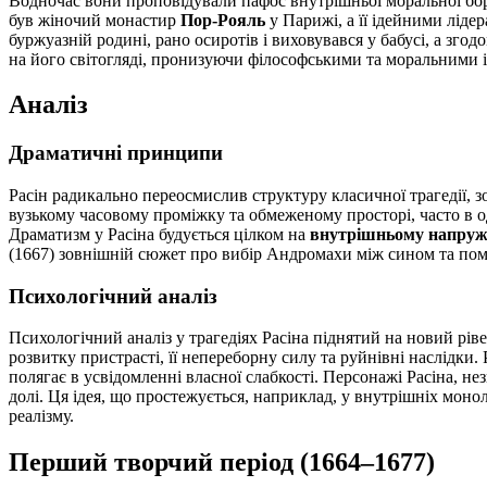
Водночас вони проповідували пафос внутрішньої моральної бор
був жіночий монастир
Пор-Рояль
у Парижі, а її ідейними лідер
буржуазній родині, рано осиротів і виховувався у бабусі, а зг
на його світогляді, пронизуючи філософськими та моральними ід
Аналіз
Драматичні принципи
Расін радикально переосмислив структуру класичної трагедії, 
вузькому часовому проміжку та обмеженому просторі, часто в о
Драматизм у Расіна будується цілком на
внутрішньому напруж
(1667) зовнішній сюжет про вибір Андромахи між сином та помс
Психологічний аналіз
Психологічний аналіз у трагедіях Расіна піднятий на новий рі
розвитку пристрасті, її непереборну силу та руйнівні наслідки
полягає в усвідомленні власної слабкості. Персонажі Расіна, н
долі. Ця ідея, що простежується, наприклад, у внутрішніх моно
реалізму.
Перший творчий період (1664–1677)