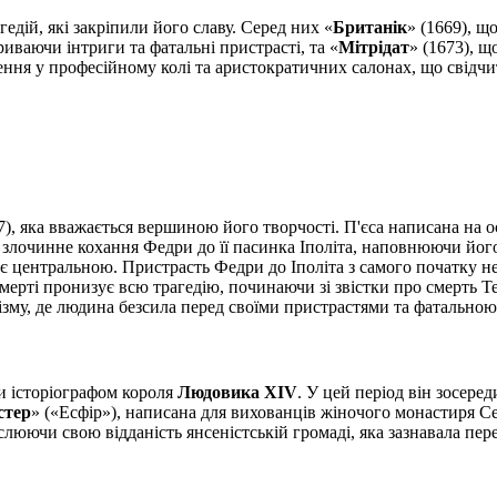
едій, які закріпили його славу. Серед них «
Британік
» (1669), щ
криваючи інтриги та фатальні пристрасті, та «
Мітрідат
» (1673), 
олення у професійному колі та аристократичних салонах, що свід
7), яка вважається вершиною його творчості. П'єса написана на 
злочинне кохання Федри до її пасинка Іполіта, наповнюючи йог
є центральною. Пристрасть Федри до Іполіта з самого початку не
мерті пронизує всю трагедію, починаючи зі звістки про смерть Тес
гізму, де людина безсила перед своїми пристрастями та фатально
и історіографом короля
Людовика XIV
. У цей період він зосере
стер
» («Есфір»), написана для вихованців жіночого монастиря Сен
еслюючи свою відданість янсеністській громаді, яка зазнавала пер