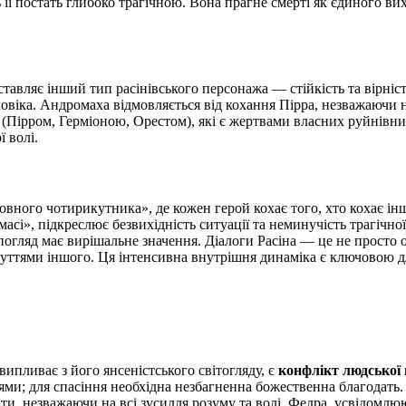
 її постать глибоко трагічною. Вона прагне смерті як єдиного ви
авляє інший тип расінівського персонажа — стійкість та вірність 
ловіка. Андромаха відмовляється від кохання Пірра, незважаючи н
 (Пірром, Герміоною, Орестом), які є жертвами власних руйнівни
 волі.
овного чотирикутника», де кожен герой кохає того, хто кохає ін
сі», підкреслює безвихідність ситуації та неминучість трагічної
огляд має вирішальне значення. Діалоги Расіна — це не просто о
чуттями іншого. Ця інтенсивна внутрішня динаміка є ключовою дл
ипливає з його янсеністського світогляду, є
конфлікт людської 
и; для спасіння необхідна незбагненна божественна благодать. У
и, незважаючи на всі зусилля розуму та волі. Федра, усвідомлюю