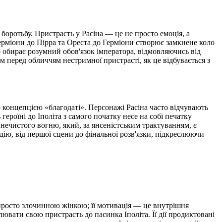
 боротьбу. Пристрасть у Расіна — це не просто емоція, а
ерміони до Пірра та Ореста до Герміони створює замкнене коло
о обирає розумний обов'язок імператора, відмовляючись від
м перед обличчям нестримної пристрасті, як це відбувається з
кою концепцією «благодаті». Персонажі Расіна часто відчувають
ероїні до Іполіта з самого початку несе на собі печатку
 нечистого вогню, який, за янсеністським трактуванням, є
ію, від першої сцени до фінальної розв'язки, підкреслюючи
 просто злочинною жінкою; її мотивація — це внутрішня
ювати свою пристрасть до пасинка Іполіта. Її дії продиктовані