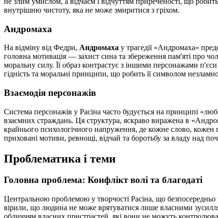
не злим умислом, а відчаєм і відчуттям приреченості, що робить
внутрішню чистоту, яка не може змиритися з гріхом.
Андромаха
На відміну від Федри,
Андромаха
у трагедії «Андромаха» предст
головна мотивація — захист сина та збереження пам'яті про чо
моральну силу. Її образ контрастує з іншими персонажами п'єси
гідність та моральні принципи, що робить її символом незламної
Взаємодія персонажів
Система персонажів у Расіна часто будується на принципі «люб
взаємних страждань. Ця структура, яскраво виражена в «Андрома
крайнього психологічного напруження, де кожне слово, кожен п
приховані мотиви, ревнощі, відчай та боротьбу за владу над по
Проблематика і теми
Головна проблема: Конфлікт волі та благодаті
Центральною проблемою у творчості Расіна, що безпосередньо в
вірили, що людина не може врятуватися лише власними зусиллям
обличчям власних пристрастей, які вони не можуть контролюват