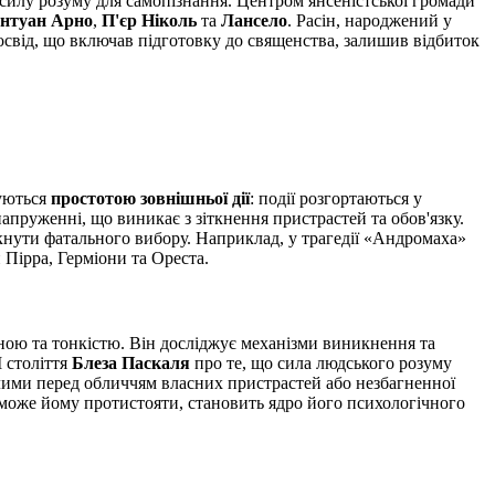
силу розуму для самопізнання. Центром янсеністської громади
нтуан Арно
,
П'єр Ніколь
та
Лансело
. Расін, народжений у
 досвід, що включав підготовку до священства, залишив відбиток
зуються
простотою зовнішньої дії
: події розгортаються у
апруженні, що виникає з зіткнення пристрастей та обов'язку.
кнути фатального вибору. Наприклад, у трагедії «Андромаха»
Пірра, Герміони та Ореста.
ою та тонкістю. Він досліджує механізми виникнення та
I століття
Блеза Паскаля
про те, що сила людського розуму
силими перед обличчям власних пристрастей або незбагненної
е може йому протистояти, становить ядро його психологічного