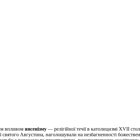
ним впливом
янсенізму
— релігійної течії в католицизмі XVII стол
еї святого Августина, наголошували на незбагненності божествен