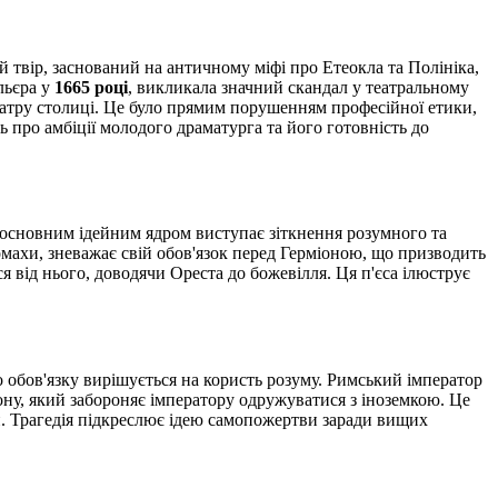
й твір, заснований на античному міфі про Етеокла та Полініка,
льєра у
1665 році
, викликала значний скандал у театральному
тру столиці. Це було прямим порушенням професійної етики,
ь про амбіції молодого драматурга та його готовність до
ї основним ідейним ядром виступає зіткнення розумного та
махи, зневажає свій обов'язок перед Герміоною, що призводить
я від нього, доводячи Ореста до божевілля. Ця п'єса ілюструє
о обов'язку вирішується на користь розуму. Римський імператор
ону, який забороняє імператору одружуватися з іноземкою. Це
и. Трагедія підкреслює ідею самопожертви заради вищих