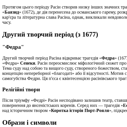
Протягом цього періоду Расін створив низку інших значних траг
«
Баязид
» (1672), де дія перенесена до османського гарему, роз
кар'єра та літературна слава Расіна, однак, викликали невдов
часу.
Другий творчий період (з 1677)
"Федра"
Другий творчий період Расіна відкриває трагедія «
Федра
» (167
«Федра»
Сенеки
. Расін переосмислює міфологічний сюжет про 
Тема суду над собою та вищого суду, створеного божеством, ста
концепцію непереборної «благодаті» або її відсутності. Мотив с
самогубства Федри. Ця п'єса є квінтесенцією расінівського тра
Релігійні твори
Після тріумфу «Федрі» Расін несподівано залишив театр, ставш
повернення до янсеністських коренів. Серед них — трагедія «
Е
над історичним твором «
Коротка історія Порт-Рояля
», підкр
Образи і символи