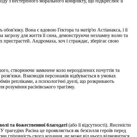
ходу з нестерпного морального конфлікту, що підкреслює її
обов'язку. Вона є вдовою Гектора та матір'ю Астіанакса, і її
а загрозу для життя її сина, демонструючи незламну волю та
х пристрастей. Андромаха, хоч і страждає, зберігає свою
шого, створюючи замкнене коло нерозділених почуттів та
 розв'язки. Взаємодія персонажів відбувається в умовах
бмін репліками, а психологічні дуелі, що розкривають
я розуміння расінівського трагізму.
волі та божественної благодаті
(або її відсутності). Янсеністи
 трагедіях Расіна це проявляється як безсилля героїв перед
чи гріховність свого кохання, не може від нього відмовитися,