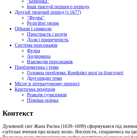
"Береніка"
Інші трагедії першого періоду
Другий творчий період (з 1677)
"Федра"
Релігійні твори
Образи і символи
Пристрасть і розум
Доля і приреченість
Система персонажів
Федра
Андромаха
Взаємодія персонажів
Проблематика і теми
Головна проблема: Конфлікт волі та благодаті
Другорядні теми
Місце в літературному процесі
Критична рецепція
Реакція сучасників
Пізніша оцінка
Контекст
Духовний світ Жана Расіна (1639–1699) сформувався під знач
єзуїтське вчення про вільну волю. Янсеністи, спираючись на ід