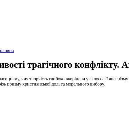
оловна
ивості трагічного конфлікту. А
асицизму, чия творчість глибоко вкорінена у філософії янсенізму
ізь призму християнської долі та морального вибору.