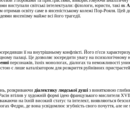
отьби з пороками та пристрастями, використовуючи аналітичну 
ами виступали світські інтелектуали: філологи, юристи, такі як
А
одом отримав освіту саме в янсеністському колежі Пор-Рояля. Цей
еями янсенізму майже всі його трагедії.
зосередивши її на внутрішньому конфлікті. Його п'єси характери
дному палаці. Це дозволяє зосередити увагу на психологічному н
енні
персонажів, їхніх монологах, діалогах та неможливості уни
тою є лише каталізатором для розкриття руйнівних пристрастей 
вень, розкриваючи
діалектику людської душі
з винятковою глибин
. Расін втілив у художній формі ідею французького мислителя XVI
езважаючи на їхній високий статус та інтелект, виявляються без
логах Федри, де вона усвідомлює згубність свого почуття, але н