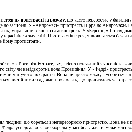
отистояння
пристрасті
та
розуму
, що часто переростає у фатальну
еде до загибелі. У «Андромасі» пристрасть Пірра до Андромахи, Г
'язок, моральний закон та самоконтроль. У «Береніці» Тіт свідом
 в расінівському світі. Проте частіше розум виявляється безсили
е йому протистояти.
собливо в його пізніх трагедіях, і тісно пов'язаний з янсеністсь
о світу чи невідворотна воля Провидіння. У «Федрі» пристрасть г
тям неминучого покарання. Вона не просто кохає, а «горить» від
ється постійними згадками про смерть, що пронизують усю трагед
ення людини, що бореться з непереборною пристрастю. Вона не є
. Федра усвідомлює свою моральну загибель, але не може контрол