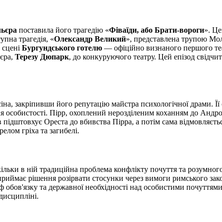
ьєра
поставила його трагедію «
Фіваїди, або Брати-вороги
». Це
упна трагедія, «
Олександр Великий
», представлена трупою Мо
а сцені
Бургундського готелю
— офіційно визнаного першого теа
єра,
Терезу Дюпарк
, до конкуруючого театру. Цей епізод свідчит
сіна, закріпивши його репутацію майстра психологічної драми. Ї
я особистості. Пірр, охоплений нерозділеним коханням до Андро
 підштовхує Ореста до вбивства Пірра, а потім сама відмовляєтьс
елом гріха та загибелі.
скільки в ній традиційна проблема конфлікту почуття та розумног
 приймає рішення розірвати стосунки через вимоги римського зак
мф обов'язку та державної необхідності над особистими почуттям
дисципліні.