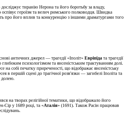
о досліджує тиранію Нерона та його боротьбу за владу,
що оспівує героїзм та велич римського полководця. Швидка
чить про його вплив та конкуренцію з іншими драматургами того
основі античних джерел — трагедії «Іполіт»
Евріпіда
та трагедії
о глибоким психологізмом та янсеністським трактуванням долі.
се на собі печатку приреченості, що відображає янсеністську
ея в першій сцені до трагічної розв'язки — загибелі Іполіта та
ю долею.
дився на творах релігійної тематики, що відображало його
-Сір у 1689 році, та «
Аталія
» (1691). Також Расін працював
еслідувань.