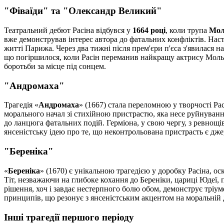
"Фіваїди" та "Олександр Великий"
Театральний дебют Расіна відбувся у
1664 році
, коли трупа
Мол
вже демонстрував інтерес автора до фатальних конфліктів. Наст
житті Парижа. Через два тижні після прем'єри п'єса з'явилася н
що погіршилося, коли Расін переманив найкращу актрису Моль
боротьби за місце під сонцем.
"Андромаха"
Трагедія «
Андромаха
» (1667) стала переломною у творчості Ра
морального начал зі стихійною пристрастю, яка несе руйнуванн
до ланцюга фатальних подій. Герміона, у свою чергу, з ревнощів
янсеністську ідею про те, що неконтрольована пристрасть є джер
"Береніка"
«
Береніка
» (1670) є унікальною трагедією у доробку Расіна, о
Тіт, незважаючи на глибоке кохання до Береніки, цариці Юдеї,
рішення, хоч і завдає нестерпного болю обом, демонструє тріу
принципів, що резонує з янсеністським акцентом на моральній 
Інші трагедії першого періоду