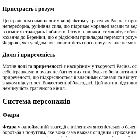
Пристрасть і розум
Центральним символічним конфліктом у трагедіях Расіна є пр
непереборна, руйнівна сила, що підриває моральні засади та в
взаємних страждань і вбивств. Розум, навпаки, символізує обов
кохання до Береніки, що є рідкісним прикладом перемоги розуму
Федрою, яка усвідомлює злочинність свого почуття, але не мож
Доля і приреченість
Мотив
долі
та
приреченості
є наскрізним у творчості Расіна, о
себе іграшками в руках незбагненних сил, будь то боги античног
приреченості, що підкреслюється її власними словами та відчут
знаком відсутності божественної благодаті. Цей мотив підсилю
неминучість трагічного кінця.
Система персонажів
Федра
Федра
у однойменній трагедії є втіленням янсеністського бач
боротьба з почуттям, яке вона сама вважає огидним і гріховним