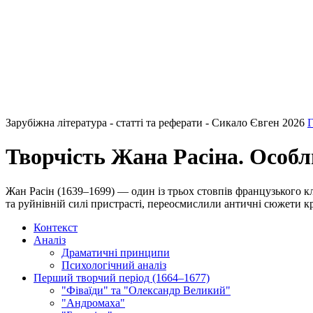
Зарубіжна література - статті та реферати - Сикало Євген 2026
Г
Творчість Жана Расіна. Особл
Жан Расін (1639–1699) — один із трьох стовпів французького кл
та руйнівній силі пристрасті, переосмислили античні сюжети кр
Контекст
Аналіз
Драматичні принципи
Психологічний аналіз
Перший творчий період (1664–1677)
"Фіваїди" та "Олександр Великий"
"Андромаха"