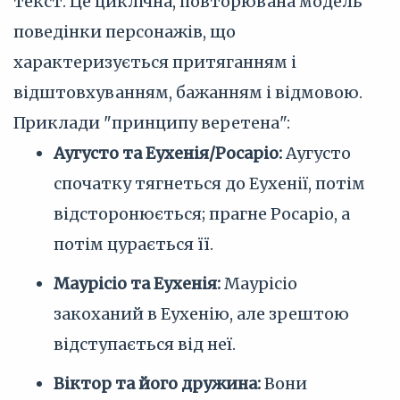
текст. Це циклічна, повторювана модель
поведінки персонажів, що
характеризується притяганням і
відштовхуванням, бажанням і відмовою.
Приклади "принципу веретена":
Аугусто та Еухенія/Росаріо:
Аугусто
спочатку тягнеться до Еухенії, потім
відсторонюється; прагне Росаріо, а
потім цурається її.
Маурісіо та Еухенія:
Маурісіо
закоханий в Еухенію, але зрештою
відступається від неї.
Віктор та його дружина:
Вони