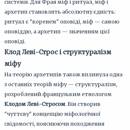
системи. Для Фрая міф і ритуал, міф і
архетип становлять абсолютну єдність:
ритуал є "коренем" оповіді, міф — самою
оповіддю, а архетип — значенням цієї
оповіді.
Клод Леві-Строс і структуралізм
міфу
На теорію архетипів також вплинула одна
з останніх теорій міфу — структуралізм,
розроблений французьким етнологом
Клодом Леві-Стросом
. Він створив
"чуттєву" концепцію міфологічної
свідомості, пояснюючи походження