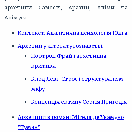
архетипи Самості, Арахни, Аніми та
Анімуса.
Контекст: Аналітична психологія Юнга
Архетип у літературознавстві
Нортроп Фрай і архетипна
критика
Клод Леві-Строс і структуралізм
міфу
Концепція ектипу Сергія Пригодія
Архетипи в романі Мігеля де Унамуно
"Туман"