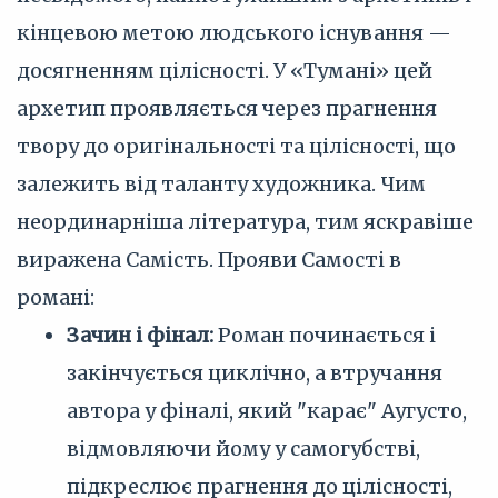
кінцевою метою людського існування —
досягненням цілісності. У «Тумані» цей
архетип проявляється через прагнення
твору до оригінальності та цілісності, що
залежить від таланту художника. Чим
неординарніша література, тим яскравіше
виражена Самість. Прояви Самості в
романі:
Зачин і фінал:
Роман починається і
закінчується циклічно, а втручання
автора у фіналі, який "карає" Аугусто,
відмовляючи йому у самогубстві,
підкреслює прагнення до цілісності,