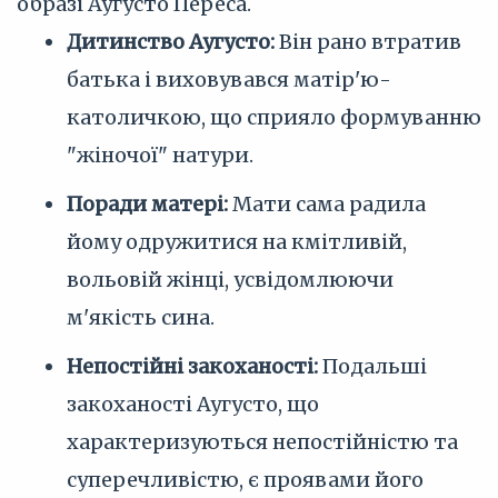
образі Аугусто Переса.
Дитинство Аугусто:
Він рано втратив
батька і виховувався матір'ю-
католичкою, що сприяло формуванню
"жіночої" натури.
Поради матері:
Мати сама радила
йому одружитися на кмітливій,
вольовій жінці, усвідомлюючи
м'якість сина.
Непостійні закоханості:
Подальші
закоханості Аугусто, що
характеризуються непостійністю та
суперечливістю, є проявами його