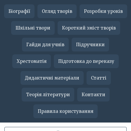
Біографії
Огляд творів
Розробки уроків
Шкільні твори
Короткий зміст творів
Гайди для учнів
Підручники
Хрестоматія
Підготовка до переказу
Дидактичні матеріали
Статті
Теорія літератури
Контакти
Правила користування