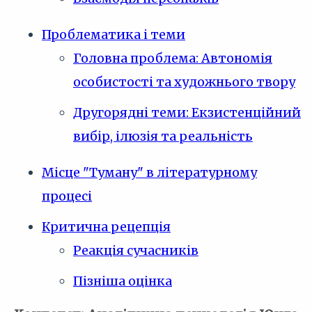
Проблематика і теми
Головна проблема: Автономія
особистості та художнього твору
Другорядні теми: Екзистенційний
вибір, ілюзія та реальність
Місце "Туману" в літературному
процесі
Критична рецепція
Реакція сучасників
Пізніша оцінка