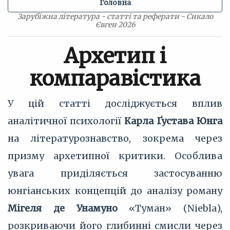
Головна
Зарубіжна література - статті та реферати - Сикало
Євген 2026
Архетип і
компаравістика
У цій статті досліджується вплив
аналітичної психології
Карла Ґустава Юнга
на літературознавство, зокрема через
призму архетипної критики. Особлива
увага приділяється застосуванню
юнгіанських концепцій до аналізу роману
Мігеля де Унамуно
«Туман» (Niebla),
розкриваючи його глибинні смисли через