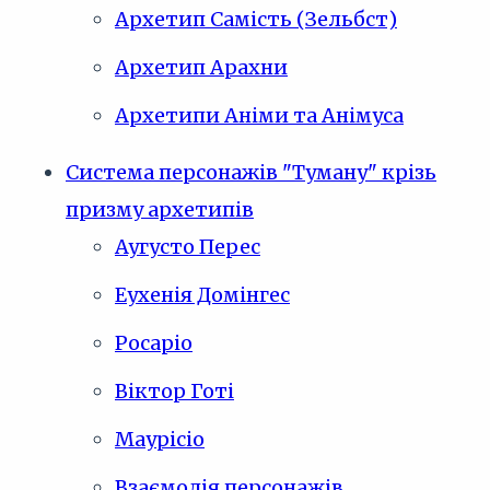
Архетип Самість (Зельбст)
Архетип Арахни
Архетипи Аніми та Анімуса
Система персонажів "Туману" крізь
призму архетипів
Аугусто Перес
Еухенія Домінгес
Росаріо
Віктор Готі
Маурісіо
Взаємодія персонажів