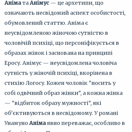
Аніма
та
Анімус
— це архетипи, що
означають несвідомий аспект особистості,
обумовлений статтю. Аніма є
неусвідомленою жіночою сутністю в
чоловічій психіці, що персоніфікується в
образах жінок і заснована на принципі
Еросу. Анімус — неусвідомлена чоловіча
сутність у жіночій психіці, вкорінена в
стихію Логосу. Кожен чоловік "носить у
собі одвічний образ жінки", а кожна жінка
— "відбиток образу мужності", які
об'єктивуються в несвідомому. У романі
Унамуно
Аніма
явно переважає, особливо в