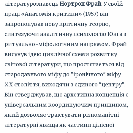
літературознавець
Нортроп Фрай
. У своїй
праці «Анатомія критики» (1957) він
запропонував нову критичну теорію,
синтезуючи аналітичну психологію Юнга з
ритуально-міфологічним напрямом. Фрай
висунув ідею циклічної схеми розвитку
світової літератури, що простягається від
стародавнього міфу до "іронічного" міфу
XX століття, виходячи з єдиного "центру".
Він стверджував, що архетипна концепція є
універсальним координуючим принципом,
який дозволяє трактувати різноманітні
літературні явища як частини цілісної