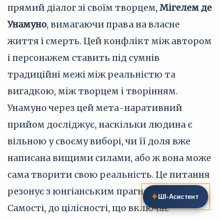
прямий діалог зі своїм творцем,
Мігелем де
Унамуно
, вимагаючи права на власне
життя і смерть. Цей конфлікт між автором
і персонажем ставить під сумнів
традиційні межі між реальністю та
вигадкою, між творцем і творінням.
Унамуно через цей мета-наративний
прийом досліджує, наскільки людина є
вільною у своєму виборі, чи її доля вже
написана вищими силами, або ж вона може
сама творити свою реальність. Це питання
резонує з юнгіанським прагненням до
✦
ШІ‑Асистент
Самості, до цілісності, що включає