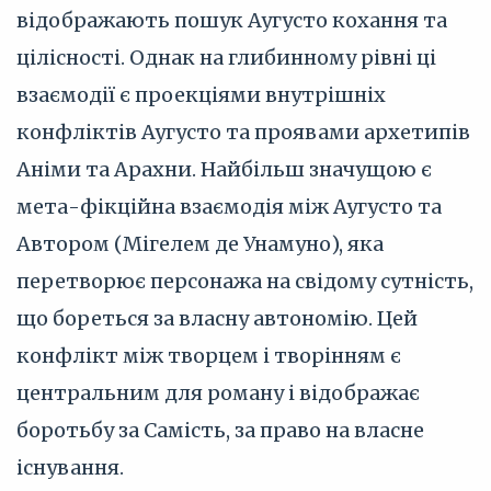
відображають пошук Аугусто кохання та
цілісності. Однак на глибинному рівні ці
взаємодії є проекціями внутрішніх
конфліктів Аугусто та проявами архетипів
Аніми та Арахни. Найбільш значущою є
мета-фікційна взаємодія між Аугусто та
Автором (Мігелем де Унамуно), яка
перетворює персонажа на свідому сутність,
що бореться за власну автономію. Цей
конфлікт між творцем і творінням є
центральним для роману і відображає
боротьбу за Самість, за право на власне
існування.