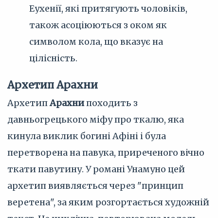
Еухенії, які притягують чоловіків,
також асоціюються з оком як
символом кола, що вказує на
цілісність.
Архетип Арахни
Архетип
Арахни
походить з
давньогрецького міфу про ткалю, яка
кинула виклик богині Афіні і була
перетворена на павука, приреченого вічно
ткати павутину. У романі Унамуно цей
архетип виявляється через "принцип
веретена", за яким розгортається художній