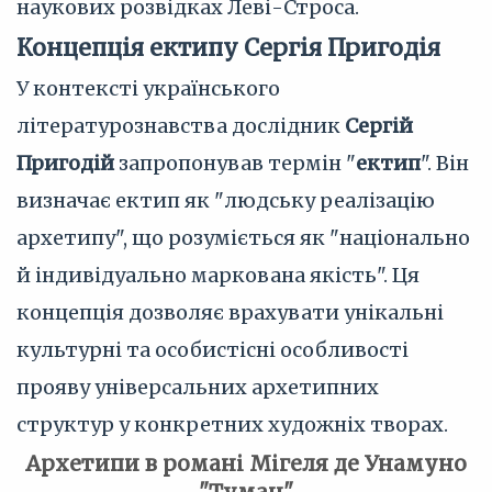
наукових розвідках Леві-Строса.
Концепція ектипу Сергія Пригодія
У контексті українського
літературознавства дослідник
Сергій
Пригодій
запропонував термін "
ектип
". Він
визначає ектип як "людську реалізацію
архетипу", що розуміється як "національно
й індивідуально маркована якість". Ця
концепція дозволяє врахувати унікальні
культурні та особистісні особливості
прояву універсальних архетипних
структур у конкретних художніх творах.
Архетипи в романі Мігеля де Унамуно