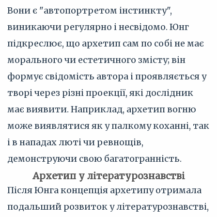
Вони є "автопортретом інстинкту",
виникаючи регулярно і несвідомо. Юнг
підкреслює, що архетип сам по собі не має
морального чи естетичного змісту; він
формує свідомість автора і проявляється у
творі через різні проекції, які дослідник
має виявити. Наприклад, архетип вогню
може виявлятися як у палкому коханні, так
і в нападах люті чи ревнощів,
демонструючи свою багатогранність.
Архетип у літературознавстві
Після Юнга концепція архетипу отримала
подальший розвиток у літературознавстві,