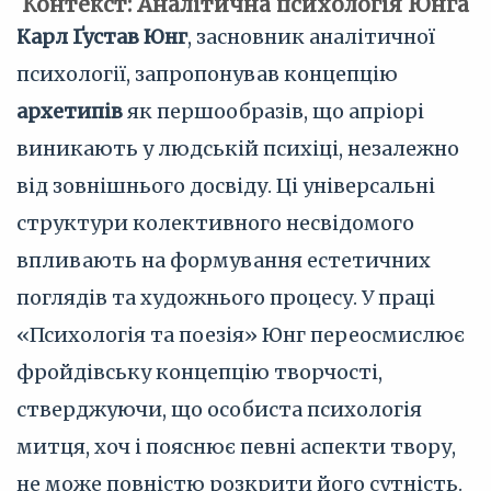
Контекст: Аналітична психологія Юнга
Карл Ґустав Юнг
, засновник аналітичної
психології, запропонував концепцію
архетипів
як першообразів, що апріорі
виникають у людській психіці, незалежно
від зовнішнього досвіду. Ці універсальні
структури колективного несвідомого
впливають на формування естетичних
поглядів та художнього процесу. У праці
«Психологія та поезія» Юнг переосмислює
фройдівську концепцію творчості,
стверджуючи, що особиста психологія
митця, хоч і пояснює певні аспекти твору,
не може повністю розкрити його сутність.