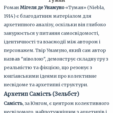
"Туман"
Роман
Мігеля де Унамуно
«Туман» (Niebla,
1914) є благодатним матеріалом для
архетипного аналізу, оскільки він глибоко
занурюється у питання самосвідомості,
ідентичності та взаємодії між автором і
персонажем. Твір Унамуно, який сам автор
назвав "ніволою", демонструє складну гру з
реальністю та фікцією, що резонує з
юнгіанськими ідеями про колективне
несвідоме та архетипні структури.
Архетип Самість (Зельбст)
Самість
, за Юнгом, є центром колективного
несвідомого, найпотужнішим з архетипів і