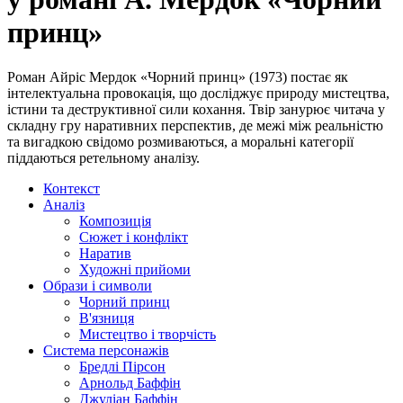
принц»
Роман Айріс Мердок «Чорний принц» (1973) постає як
інтелектуальна провокація, що досліджує природу мистецтва,
істини та деструктивної сили кохання. Твір занурює читача у
складну гру наративних перспектив, де межі між реальністю
та вигадкою свідомо розмиваються, а моральні категорії
піддаються ретельному аналізу.
Контекст
Аналіз
Композиція
Сюжет і конфлікт
Наратив
Художні прийоми
Образи і символи
Чорний принц
В'язниця
Мистецтво і творчість
Система персонажів
Бредлі Пірсон
Арнольд Баффін
Джуліан Баффін