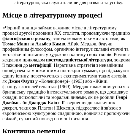
літературою, яка служить лише для розваги та успіху.
Місце в літературному процесі
«Чорний принц» займає важливе місце в літературному
процесі другої половини XX століття, продовжуючи традицію
філософського роману
, започатковану такими авторами, як
Томас Манн
та
Альбер Камю
. Айріс Мердок, будучи
професійним філософом, органічно інтегрує складні етичні та
метафізичні питання у художню тканину своїх творів. Роман є
яскравим прикладом
постмодерністської літератури
, зокрема
її тяжіння до
метафікції
. Наративна стратегія з ненадійним
оповідачем та множинними постскриптумами, що підважують
єдину істину, перегукується з експериментами таких авторів,
як
Джон Фаулз
у «Колекціонері» (1963) або «Жінці
французького лейтенанта» (1969). Мердок також вписується в
британську традицію інтелектуального роману, що досліджує
складні психологічні та моральні дилеми, як це робили
Генрі
Джеймс
або
Джордж Еліот
. Її звернення до класичних
джерел, таких як Платон і Шекспір, підкреслює її зв'язок з
європейською культурною спадщиною, водночас пропонуючи
свіжий, сучасний погляд на вічні питання.
Критична рецепція