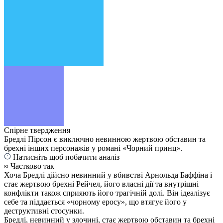
Спірне твердження
Бредлі Пірсон є виключно невинною жертвою обставин та
брехні інших персонажів у романі «Чорний принц».
Натисніть щоб побачити аналіз
≈ Частково так
Хоча Бредлі дійсно невинний у вбивстві Арнольда Баффіна і
стає жертвою брехні Рейчел, його власні дії та внутрішні
конфлікти також сприяють його трагічній долі. Він ідеалізує
себе та піддається «чорному еросу», що втягує його у
деструктивні стосунки.
Бредлі, невинний у злочині, стає жертвою обставин та брехні