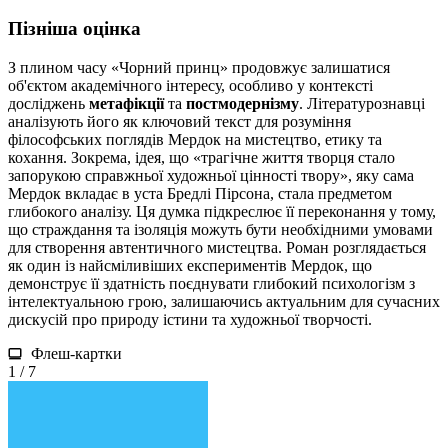
Пізніша оцінка
З плином часу «Чорний принц» продовжує залишатися
об'єктом академічного інтересу, особливо у контексті
досліджень
метафікції
та
постмодернізму
. Літературознавці
аналізують його як ключовий текст для розуміння
філософських поглядів Мердок на мистецтво, етику та
кохання. Зокрема, ідея, що «трагічне життя творця стало
запорукою справжньої художньої цінності твору», яку сама
Мердок вкладає в уста Бредлі Пірсона, стала предметом
глибокого аналізу. Ця думка підкреслює її переконання у тому,
що страждання та ізоляція можуть бути необхідними умовами
для створення автентичного мистецтва. Роман розглядається
як один із найсміливіших експериментів Мердок, що
демонструє її здатність поєднувати глибокий психологізм з
інтелектуальною грою, залишаючись актуальним для сучасних
дискусій про природу істини та художньої творчості.
Флеш-картки
1 / 7