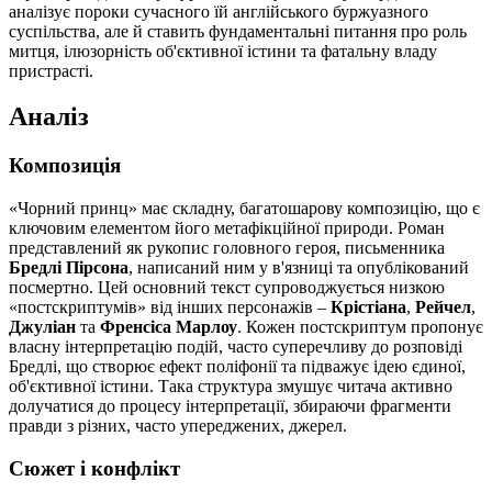
аналізує пороки сучасного їй англійського буржуазного
суспільства, але й ставить фундаментальні питання про роль
митця, ілюзорність об'єктивної істини та фатальну владу
пристрасті.
Аналіз
Композиція
«Чорний принц» має складну, багатошарову композицію, що є
ключовим елементом його метафікційної природи. Роман
представлений як рукопис головного героя, письменника
Бредлі Пірсона
, написаний ним у в'язниці та опублікований
посмертно. Цей основний текст супроводжується низкою
«постскриптумів» від інших персонажів –
Крістіана
,
Рейчел
,
Джуліан
та
Френсіса Марлоу
. Кожен постскриптум пропонує
власну інтерпретацію подій, часто суперечливу до розповіді
Бредлі, що створює ефект поліфонії та підважує ідею єдиної,
об'єктивної істини. Така структура змушує читача активно
долучатися до процесу інтерпретації, збираючи фрагменти
правди з різних, часто упереджених, джерел.
Сюжет і конфлікт