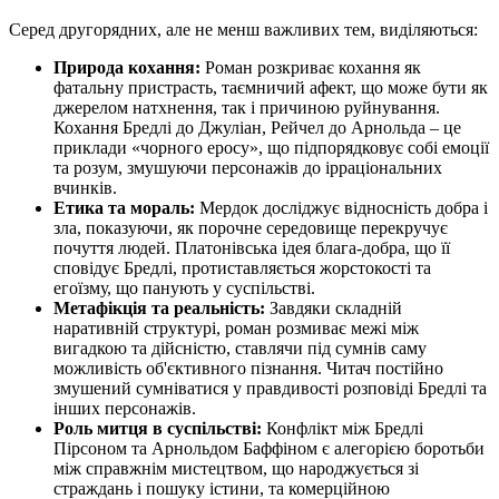
Серед другорядних, але не менш важливих тем, виділяються:
Природа кохання:
Роман розкриває кохання як
фатальну пристрасть, таємничий афект, що може бути як
джерелом натхнення, так і причиною руйнування.
Кохання Бредлі до Джуліан, Рейчел до Арнольда – це
приклади «чорного еросу», що підпорядковує собі емоції
та розум, змушуючи персонажів до ірраціональних
вчинків.
Етика та мораль:
Мердок досліджує відносність добра і
зла, показуючи, як порочне середовище перекручує
почуття людей. Платонівська ідея блага-добра, що її
сповідує Бредлі, протиставляється жорстокості та
егоїзму, що панують у суспільстві.
Метафікція та реальність:
Завдяки складній
наративній структурі, роман розмиває межі між
вигадкою та дійсністю, ставлячи під сумнів саму
можливість об'єктивного пізнання. Читач постійно
змушений сумніватися у правдивості розповіді Бредлі та
інших персонажів.
Роль митця в суспільстві:
Конфлікт між Бредлі
Пірсоном та Арнольдом Баффіном є алегорією боротьби
між справжнім мистецтвом, що народжується зі
страждань і пошуку істини, та комерційною