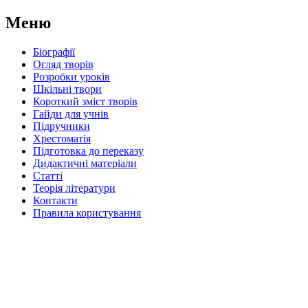
Меню
Біографії
Огляд творів
Розробки уроків
Шкільні твори
Короткий зміст творів
Гайди для учнів
Підручники
Хрестоматія
Підготовка до переказу
Дидактичні матеріали
Статті
Теорія літератури
Контакти
Правила користування