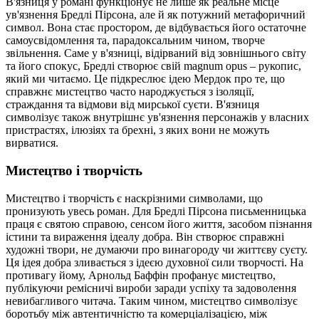
В'язниця у романі функціонує не лише як реальне місце
ув'язнення Бредлі Пірсона, але й як потужний метафоричний
символ. Вона стає простором, де відбувається його остаточне
самоусвідомлення та, парадоксальним чином, творче
звільнення. Саме у в'язниці, відірваний від зовнішнього світу
та його спокус, Бредлі створює свій magnum opus – рукопис,
який ми читаємо. Це підкреслює ідею Мердок про те, що
справжнє мистецтво часто народжується з ізоляції,
страждання та відмови від мирської суєти. В'язниця
символізує також внутрішнє ув'язнення персонажів у власних
пристрастях, ілюзіях та брехні, з яких вони не можуть
вирватися.
Мистецтво і творчість
Мистецтво і творчість є наскрізними символами, що
пронизують увесь роман. Для Бредлі Пірсона письменницька
праця є святою справою, сенсом його життя, засобом пізнання
істини та вираження ідеалу добра. Він створює справжні
художні твори, не думаючи про винагороду чи життєву суєту.
Ця ідея добра зливається з ідеєю духовної сили творчості. На
противагу йому, Арнольд Баффін профанує мистецтво,
публікуючи ремісничі вироби заради успіху та задоволення
невибагливого читача. Таким чином, мистецтво символізує
боротьбу між автентичністю та комерціалізацією, між