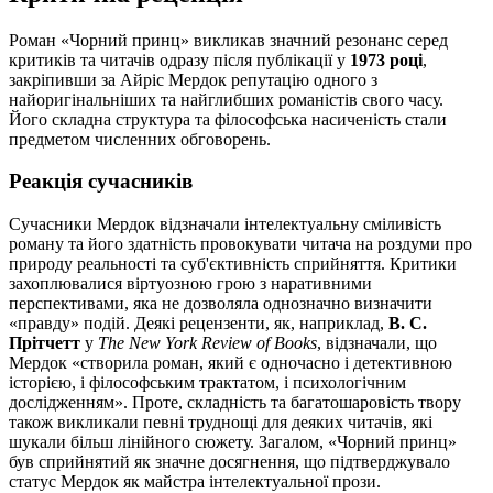
Роман «Чорний принц» викликав значний резонанс серед
критиків та читачів одразу після публікації у
1973 році
,
закріпивши за Айріс Мердок репутацію одного з
найоригінальніших та найглибших романістів свого часу.
Його складна структура та філософська насиченість стали
предметом численних обговорень.
Реакція сучасників
Сучасники Мердок відзначали інтелектуальну сміливість
роману та його здатність провокувати читача на роздуми про
природу реальності та суб'єктивність сприйняття. Критики
захоплювалися віртуозною грою з наративними
перспективами, яка не дозволяла однозначно визначити
«правду» подій. Деякі рецензенти, як, наприклад,
В. С.
Прітчетт
у
The New York Review of Books
, відзначали, що
Мердок «створила роман, який є одночасно і детективною
історією, і філософським трактатом, і психологічним
дослідженням». Проте, складність та багатошаровість твору
також викликали певні труднощі для деяких читачів, які
шукали більш лінійного сюжету. Загалом, «Чорний принц»
був сприйнятий як значне досягнення, що підтверджувало
статус Мердок як майстра інтелектуальної прози.