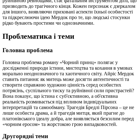
руйнівною ревнощами, стає фатальним інструментом долі, що
призводить до трагічного кінця. Кожен персонаж є дзеркалом
для іншого, виявляючи приховані аспекти їхньої особистості
та підкреслюючи ідею Мердок про те, що людські стосунки
рідко бувають простими чи однозначними.
Проблематика і теми
Головна проблема
Головна проблема роману «Чорний принц» полягає у
дослідженні природи істини, мистецтва та кохання в умовах
морально неоднозначного та хаотичного світу. Айріс Мердок
ставить питання: як митець може досягти автентичності та
створити справжню художню цінність серед особистих
потрясінь, суспільного тиску та руйнівної сили пристрастей?
Вона показує, що істина є суб'єктивною, а об'єктивна
реальність розмивається під впливом індивідуальних
інтерпретацій та самообману. Трагедія Бредлі Пірсона – це не
лише особиста драма, а й трагедія митця, який прагне до
платонівського ідеалу добра, але виявляється безсилим перед
«чорним еросом» та жорстокою грою випадковостей.
Другорядні теми