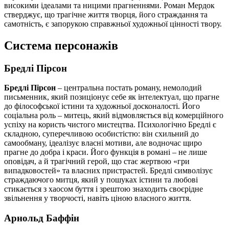
високими ідеалами та ницими прагненнями. Роман Мердок
стверджує, що трагічне життя творця, його страждання та
самотність, є запорукою справжньої художньої цінності твору.
Система персонажів
Бредлі Пірсон
Бредлі Пірсон
– центральна постать роману, немолодий
письменник, який позиціонує себе як інтелектуал, що прагне
до філософської істини та художньої досконалості. Його
соціальна роль – митець, який відмовляється від комерційного
успіху на користь чистого мистецтва. Психологічно Бредлі є
складною, суперечливою особистістю: він схильний до
самообману, ідеалізує власні мотиви, але водночас щиро
прагне до добра і краси. Його функція в романі – не лише
оповідач, а й трагічний герой, що стає жертвою «гри
випадковостей» та власних пристрастей. Бредлі символізує
страждаючого митця, який у пошуках істини та любові
стикається з хаосом буття і зрештою знаходить своєрідне
звільнення у творчості, навіть ціною власного життя.
Арнольд Баффін