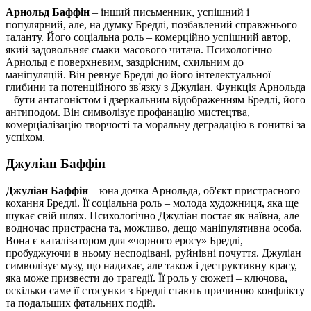
Арнольд Баффін
– інший письменник, успішний і
популярний, але, на думку Бредлі, позбавлений справжнього
таланту. Його соціальна роль – комерційно успішний автор,
який задовольняє смаки масового читача. Психологічно
Арнольд є поверхневим, заздрісним, схильним до
маніпуляцій. Він ревнує Бредлі до його інтелектуальної
глибини та потенційного зв'язку з Джуліан. Функція Арнольда
– бути антагоністом і дзеркальним відображенням Бредлі, його
антиподом. Він символізує профанацію мистецтва,
комерціалізацію творчості та моральну деградацію в гонитві за
успіхом.
Джуліан Баффін
Джуліан Баффін
– юна дочка Арнольда, об'єкт пристрасного
кохання Бредлі. Її соціальна роль – молода художниця, яка ще
шукає свій шлях. Психологічно Джуліан постає як наївна, але
водночас пристрасна та, можливо, дещо маніпулятивна особа.
Вона є каталізатором для «чорного еросу» Бредлі,
пробуджуючи в ньому несподівані, руйнівні почуття. Джуліан
символізує музу, що надихає, але також і деструктивну красу,
яка може призвести до трагедії. Її роль у сюжеті – ключова,
оскільки саме її стосунки з Бредлі стають причиною конфлікту
та подальших фатальних подій.