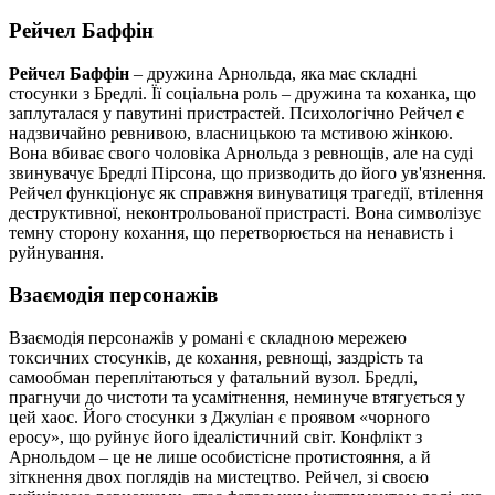
Рейчел Баффін
Рейчел Баффін
– дружина Арнольда, яка має складні
стосунки з Бредлі. Її соціальна роль – дружина та коханка, що
заплуталася у павутині пристрастей. Психологічно Рейчел є
надзвичайно ревнивою, власницькою та мстивою жінкою.
Вона вбиває свого чоловіка Арнольда з ревнощів, але на суді
звинувачує Бредлі Пірсона, що призводить до його ув'язнення.
Рейчел функціонує як справжня винуватиця трагедії, втілення
деструктивної, неконтрольованої пристрасті. Вона символізує
темну сторону кохання, що перетворюється на ненависть і
руйнування.
Взаємодія персонажів
Взаємодія персонажів у романі є складною мережею
токсичних стосунків, де кохання, ревнощі, заздрість та
самообман переплітаються у фатальний вузол. Бредлі,
прагнучи до чистоти та усамітнення, неминуче втягується у
цей хаос. Його стосунки з Джуліан є проявом «чорного
еросу», що руйнує його ідеалістичний світ. Конфлікт з
Арнольдом – це не лише особистісне протистояння, а й
зіткнення двох поглядів на мистецтво. Рейчел, зі своєю