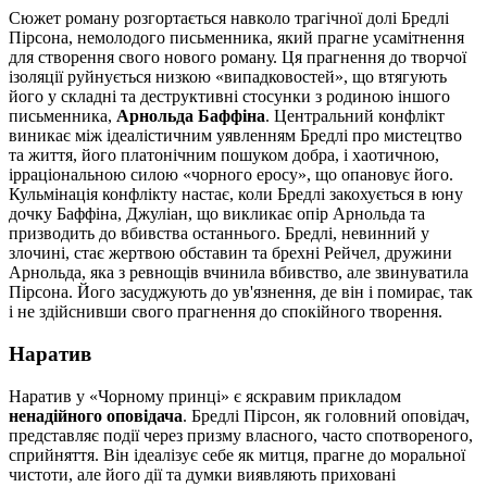
Сюжет роману розгортається навколо трагічної долі Бредлі
Пірсона, немолодого письменника, який прагне усамітнення
для створення свого нового роману. Ця прагнення до творчої
ізоляції руйнується низкою «випадковостей», що втягують
його у складні та деструктивні стосунки з родиною іншого
письменника,
Арнольда Баффіна
. Центральний конфлікт
виникає між ідеалістичним уявленням Бредлі про мистецтво
та життя, його платонічним пошуком добра, і хаотичною,
ірраціональною силою «чорного еросу», що опановує його.
Кульмінація конфлікту настає, коли Бредлі закохується в юну
дочку Баффіна, Джуліан, що викликає опір Арнольда та
призводить до вбивства останнього. Бредлі, невинний у
злочині, стає жертвою обставин та брехні Рейчел, дружини
Арнольда, яка з ревнощів вчинила вбивство, але звинуватила
Пірсона. Його засуджують до ув'язнення, де він і помирає, так
і не здійснивши свого прагнення до спокійного творення.
Наратив
Наратив у «Чорному принці» є яскравим прикладом
ненадійного оповідача
. Бредлі Пірсон, як головний оповідач,
представляє події через призму власного, часто спотвореного,
сприйняття. Він ідеалізує себе як митця, прагне до моральної
чистоти, але його дії та думки виявляють приховані