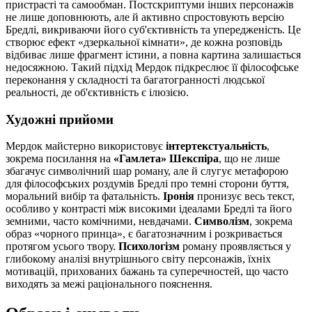
пристрасті та самообман. Постскриптуми інших персонажів
не лише доповнюють, але й активно спростовують версію
Бредлі, викриваючи його суб'єктивність та упередженість. Це
створює ефект «дзеркальної кімнати», де кожна розповідь
відбиває лише фрагмент істини, а повна картина залишається
недосяжною. Такий підхід Мердок підкреслює її філософське
переконання у складності та багатогранності людської
реальності, де об'єктивність є ілюзією.
Художні прийоми
Мердок майстерно використовує
інтертекстуальність
,
зокрема посилання на
«Гамлета» Шекспіра
, що не лише
збагачує символічний шар роману, але й слугує метафорою
для філософських роздумів Бредлі про темні сторони буття,
моральний вибір та фатальність.
Іронія
пронизує весь текст,
особливо у контрасті між високими ідеалами Бредлі та його
земними, часто комічними, невдачами.
Символізм
, зокрема
образ «чорного принца», є багатозначним і розкривається
протягом усього твору.
Психологізм
роману проявляється у
глибокому аналізі внутрішнього світу персонажів, їхніх
мотивацій, прихованих бажань та суперечностей, що часто
виходять за межі раціонального пояснення.