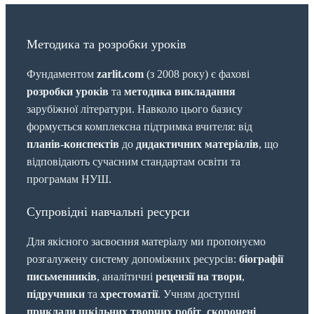
Методика та розробки уроків
Фундаментом
zarlit.com
(з 2008 року) є фахові
розробки уроків
та
методика викладання
зарубіжної літератури. Навколо цього базису
формується комплексна підтримка вчителя: від
планів-конспектів
до
дидактичних матеріалів
, що
відповідають сучасним стандартам освіти та
програмам НУШ.
Супровідні навчальні ресурси
Для якісного засвоєння матеріалу ми пропонуємо
розгалужену систему допоміжних ресурсів:
біографії
письменників
, аналітичні
рецензії на твори
,
підручники
та
хрестоматії
. Учням доступні
приклади шкільних творчих робіт
,
скорочені