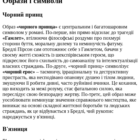
Образи і символи
Чорний принц
Образ
«чорного принца»
є центральним і багатошаровим
символом у романі. По-перше, він прямо відсилає до трагедії
«Гамлет»
, втілюючи філософські роздуми про похмурі
сторони буття, моральну дилему та неминучість фатуму.
Бредлі Пірсон сам ототожнює себе з Гамлетом, бачачи у
своєму житті схожість із шекспірівським героєм, що
підкреслює його схильність до самоаналізу та інтелектуалізації
власних страждань. По-друге, «чорний принц» символізує
«чорний ерос»
– таємничу, ірраціональну та деструктивну
пристрасть, яка несподівано опановує душею і тілом людини,
змушуючи її робити дивні, часто руйнівні вчинки. Це кохання,
що виходить за межі розуму, стає фатальною силою, яка
переслідує свою безпорадну жертву. По-третє, цей образ може
уособлювати неминуще значення справжнього мистецтва, яке
виникає на основі складної життєвої боротьби та людських
страждань, як це відбувається з Бредлі, чий рукопис
народжується у в'язниці.
В'язниця