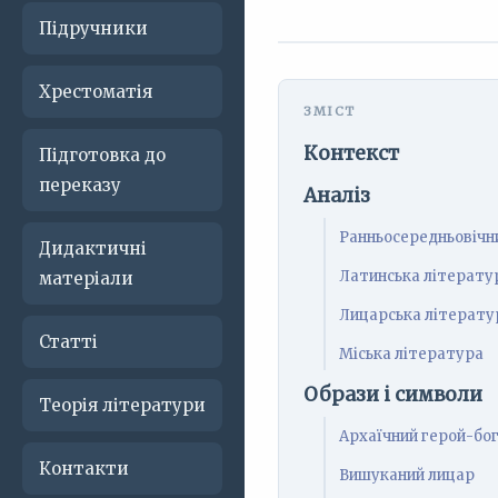
Підручники
Хрестоматія
Контекст
Підготовка до
переказу
Аналіз
Ранньосередньовічни
Дидактичні
Латинська літерату
матеріали
Лицарська літерату
Статті
Міська література
Образи і символи
Теорія літератури
Архаїчний герой-бо
Контакти
Вишуканий лицар