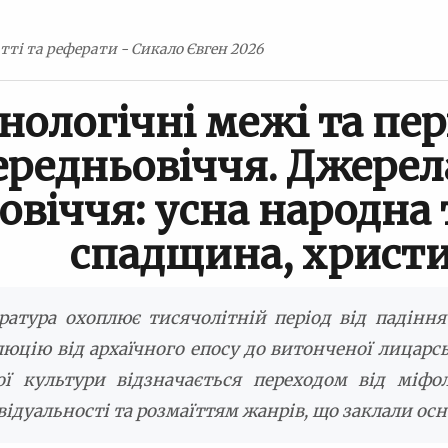
тті та реферати - Сикало Євген 2026
нологічні межі та пер
ередньовіччя. Джерел
овіччя: усна народна 
спадщина, христ
ература охоплює тисячолітній період від падіння
цію від архаїчного епосу до витонченої лицарськ
кої культури відзначається переходом від міфо
дуальності та розмаїттям жанрів, що заклали осно