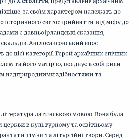
рії до
X століття
, представлене архаїчним
 пізніше, за своїм характером належать до
о історичного світосприйняття, від міфу до
адами є давньоірландські сказання,
я скальдів. Англосаксонський епос
до цієї категорії. Герой архаїчних епічних
лем та його матір'ю, поєднує в собі риси
ним надприродними здібностями та
 література латинською мовою. Вона була
 церкви в культурному та освітньому
актати, гімни та літургійні твори. Серед