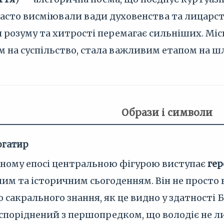
асто висміювали вади духовенства та лицарст
 розуму та хитрості перемагає сильніших. Міськ
на суспільство, стала важливим етапом на шл
Образи і символи
огатир
чному епосі центральною фігурою виступає
ге
м та історичним сьогоденням. Він не просто во
о сакрального знання, як це видно у здатност
 споріднений з першопредком, що володіє не л