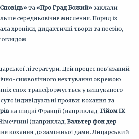
Сповідь»
та
«Про Град Божий»
заклали
альше середньовічне мислення. Поряд із
ала хроніки, дидактичні твори та поезію,
тоглядом.
арської літератури. Цей процес пов'язаний
логічно-символічного нехтування окремою
ранніх епох трансформується у вишуканого
 суто індивідуальні прояви: кохання та
рів
на півдні Франції (наприклад,
Гійом IX
Німеччині (наприклад,
Вальтер фон дер
нічне кохання до заміжньої дами. Лицарський