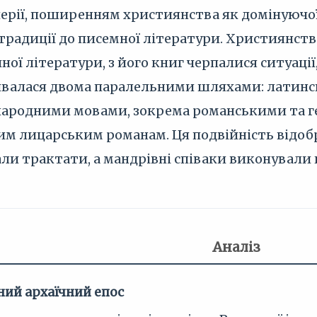
перії, поширенням християнства як домінуючої
 традиції до писемної літератури. Християнств
ої літератури, з його книг черпалися ситуації
ивалася двома паралельними шляхами: латинс
а народними мовами, зокрема романськими та 
шим лицарським романам. Ця подвійність відо
ли трактати, а мандрівні співаки виконували ге
Аналіз
ний архаїчний епос