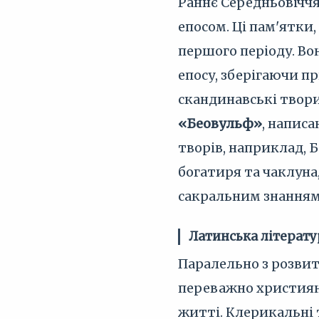
Раннє Середньовіччя
епосом. Ці пам'ятки,
першого періоду. Во
епосу, зберігаючи п
скандинавські твори
«Беовульф»
, напис
творів, наприклад, 
богатиря та чаклун
сакральним знанням
Латинська літерату
Паралельно з розвит
переважно християн
житті. Клерикальні 