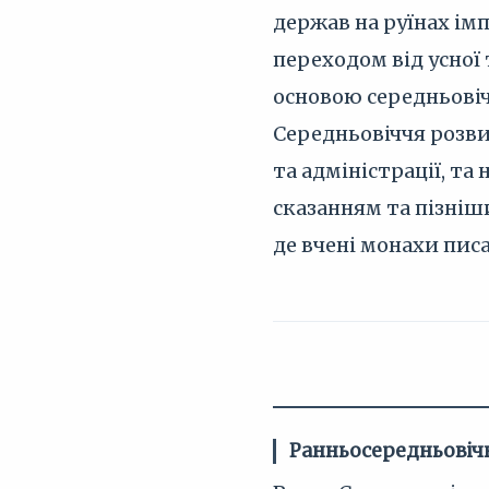
держав на руїнах ім
переходом від усної
основою середньовічн
Середньовіччя розв
та адміністрації, т
сказанням та пізні
де вчені монахи писа
Ранньосередньовіч