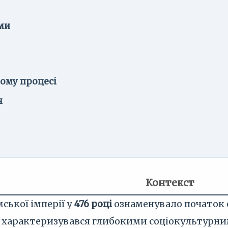
ми
ному процесі
я
Контекст
ської імперії у
476 році
ознаменувало початок 
од характеризувався глибокими соціокультур