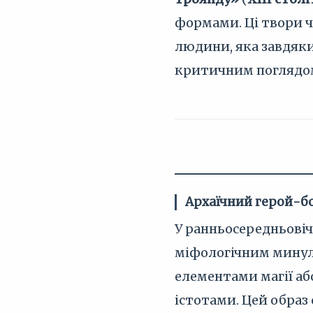
формами. Ці твори ч
людини, яка завдяки
критичним поглядом 
Архаїчний герой-б
У ранньосередньові
міфологічним минули
елементами магії аб
істотами. Цей образ