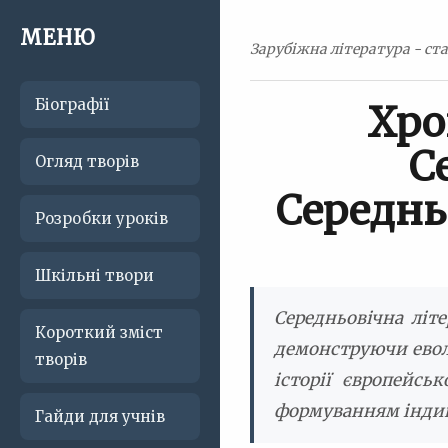
МЕНЮ
Зарубіжна література - ста
Біографії
Хро
С
Огляд творів
Середнь
Розробки уроків
Шкільні твори
Середньовічна літ
Короткий зміст
демонструючи еволю
творів
історії європейсь
формуванням індиві
Гайди для учнів