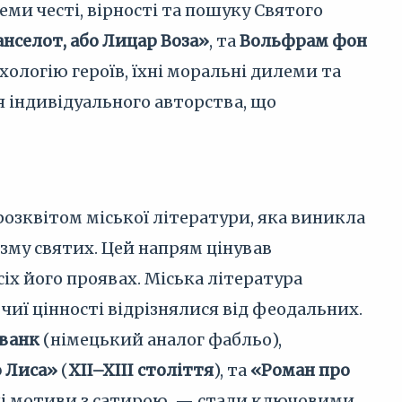
теми честі, вірності та пошуку Святого
нселот, або Лицар Воза»
, та
Вольфрам фон
ологію героїв, їхні моральні дилеми та
я індивідуального авторства, що
розквітом міської літератури, яка виникла
изму святих. Цей напрям цінував
сіх його проявах. Міська література
чиї цінності відрізнялися від феодальних.
ванк
(німецький аналог фабльо),
 Лиса»
(
XII–XIII століття
), та
«Роман про
ні мотиви з сатирою, — стали ключовими