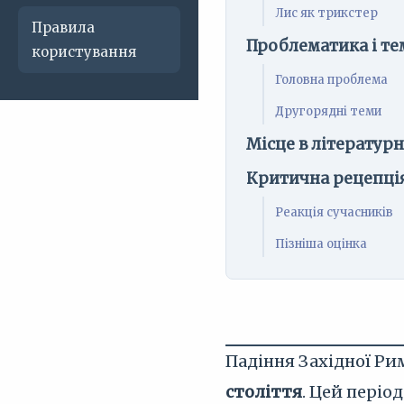
Лис як трикстер
Правила
Проблематика і те
користування
Головна проблема
Другорядні теми
Місце в літератур
Критична рецепці
Реакція сучасників
Пізніша оцінка
Падіння Західної Рим
століття
. Цей пері