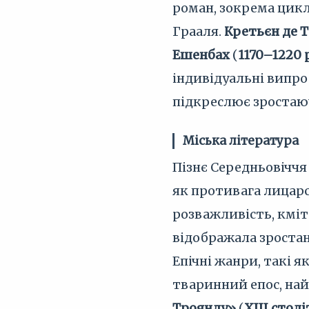
роман, зокрема цик
Грааля.
Кретьєн де 
Ешенбах
(
1170–1220 
індивідуальні випро
підкреслює зростаюч
Міська література
Пізнє Середньовіччя 
як противага лицарс
розважливість, кмітл
відображала зростан
Епічні жанри, такі я
тваринний епос, на
Троянду»
(
XIII стол