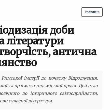
Головна
іодизація доби
а літератури
творчість, антична
иянство
 Римської імперії до початку Відродження,
ої та прагматичної міської прози. Цей етап
логічного до історичного світосприйняття,
ви сучасної літератури.