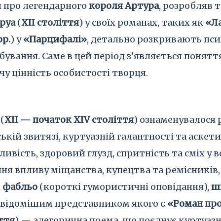
л про легендарного
короля Артура
, розробляв 
Труа
(
XII століття
) у своїх романах, таких як
«Ла
рр.
) у
«Парцифалі»
, детально розкривають псих
бування. Саме в цей період з'являється понятт
у цінність особистості творця.
(
XII — початок XIV століття
) ознаменувалося 
ькій звитязі, куртуазній галантності та аскет
ивість, здоровий глузд, спритність та сміх у в
ня впливу міщанства, купецтва та ремісників, 
к
фабльо
(короткі гумористичні оповідання),
ш
йвідомішим представником якого є
«Роман про
іття
) — алегорична поема, що поєднує куртуаз