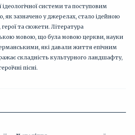
 ідеологічної системи та поступовим
о, як зазначено у джерелах, стало ідейною
, герої та сюжети. Література
ькою мовою, що була мовою церкви, науки
германськими, які давали життя епічним
бражає складність культурного ландшафту,
роїчні пісні.