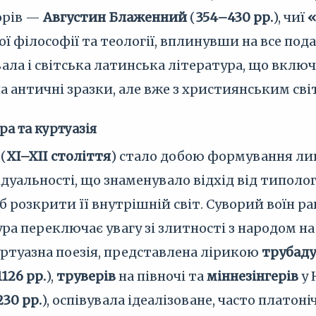
орів —
Августин Блаженний
(
354–430 рр.
), чиї
«
ї філософії та теології, вплинувши на все под
ала і світська латинська література, що включ
ла античні зразки, але вже з християнським сві
ра та куртуазія
(
XI–XII століття
) стало добою формування лиц
ідуальності, що знаменувало відхід від типо
б розкрити її внутрішній світ. Суворий воїн 
ра переключає увагу зі злитності з народом на
уртуазна поезія, представлена лірикою
трубаду
126 рр.
),
труверів
на півночі та
міннезінгерів
у 
230 рр.
), оспівувала ідеалізоване, часто плато