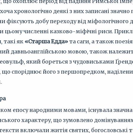
, що охоплює період від падіння Римської імпе
 хоча хронологічно деякі з них записані значно
ни фіксують добу переходу від міфологічного д
ри цьому численні казково-міфічні риси. Прикл
, такі як
«Старша Едда»
та саги, а також поезі
аний давньоанглійською мовою, також належить 
Беовульф, який бореться з чудовиськами Ґренде
а, що споріднює його з першопредком, наділе
.
ра
ком епосу народними мовами, існувала значна
ського характеру, що зумовлено домінуванням
тексти включали житія святих, богословські тр