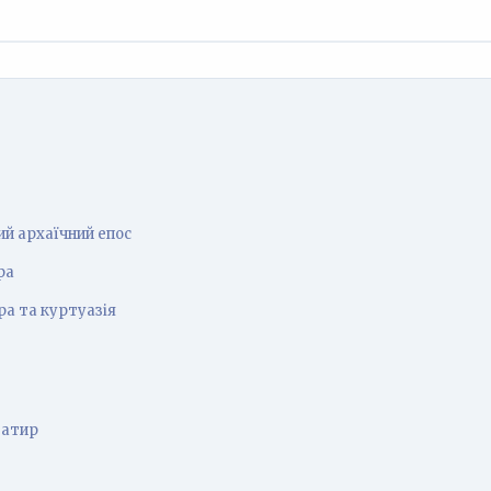
й архаїчний епос
ра
ра та куртуазія
гатир