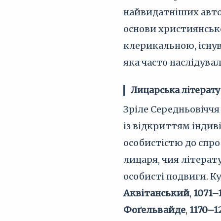
найвидатніших авт
основи християнсько
клерикальною, існув
яка часто наслідува
Лицарська літерату
Зріле Середньовіччя 
із відкриттям індив
особистістю до спро
лицаря, чия літерату
особисті подвиги. К
Аквітанський
,
1071–1
Фоґельвайде
,
1170–1