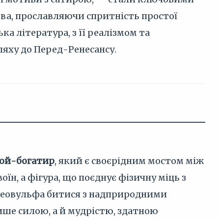
ва, прославляючи спритність простої
а література, з її реалізмом та
яху до Перед-Ренесансу.
рой-богатир
, який є своєрідним мостом між
їн, а фігура, що поєднує фізичну міць з
і Беовульфа битися з надприродними
ише силою, а й мудрістю, здатною