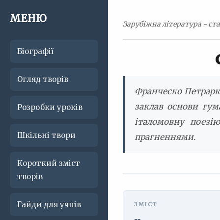
МЕНЮ
Зарубіжна література - ста
Біографії
Огляд творів
Франческо Петрарка
заклав основи гум
Розробки уроків
італомовну поезі
Шкільні твори
прагненнями.
Короткий зміст
творів
Гайди для учнів