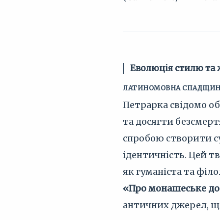
Еволюція стилю та 
ЛАТИНОМОВНА СПАДЩИНА:
Петрарка свідомо об
та досягти безсмерт
спробою створити су
ідентичність. Цей тв
як гуманіста та філо
«Про монашеське до
античних джерел, що