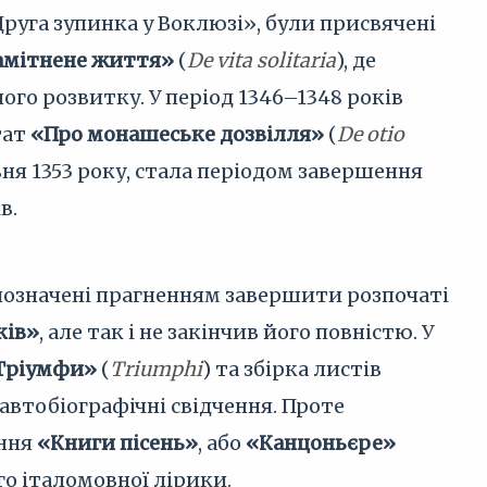
«Друга зупинка у Воклюзі», були присвячені
амітнене життя»
(
De vita solitaria
), де
ого розвитку. У період 1346–1348 років
тат
«Про монашеське дозвілля»
(
De otio
авня 1353 року, стала періодом завершення
в.
 позначені прагненням завершити розпочаті
ків»
, але так і не закінчив його повністю. У
Тріумфи»
(
Triumphi
) та збірка листів
 автобіографічні свідчення. Проте
ання
«Книги пісень»
, або
«Канцоньєре»
го італомовної лірики.