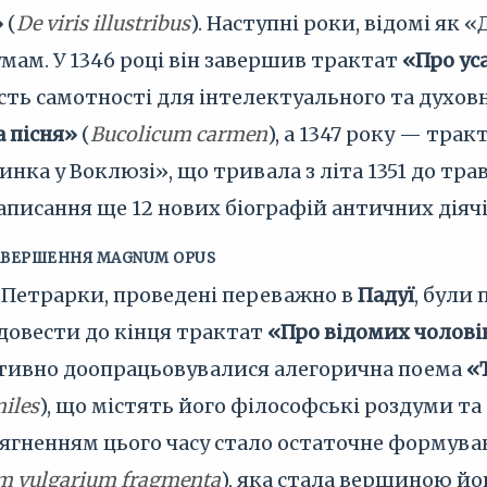
»
(
De viris illustribus
). Наступні роки, відомі як 
ам. У 1346 році він завершив трактат
«Про ус
сть самотності для інтелектуального та духовн
 пісня»
(
Bucolicum carmen
), а 1347 року — трак
пинка у Воклюзі», що тривала з літа 1351 до тр
аписання ще 12 нових біографій античних діячі
АВЕРШЕННЯ MAGNUM OPUS
 Петрарки, проведені переважно в
Падуї
, були
 довести до кінця трактат
«Про відомих чолові
ктивно доопрацьовувалися алегорична поема
«
niles
), що містять його філософські роздуми та
гненням цього часу стало остаточне формув
m vulgarium fragmenta
), яка стала вершиною йо