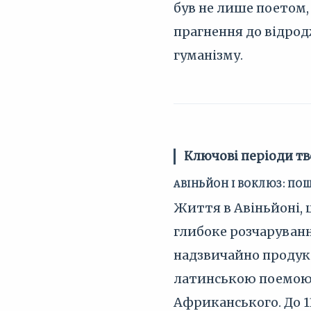
був не лише поетом,
прагнення до відрод
гуманізму.
Ключові періоди тв
АВІНЬЙОН І ВОКЛЮЗ: ПО
Життя в Авіньйоні, 
глибоке розчаруванн
надзвичайно продукт
латинською поемо
Африканського. До 1