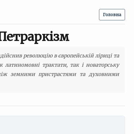
Головна
 Петраркізм
здійснив революцію в європейській ліриці та
к латиномовні трактати, так і новаторську
 між земними пристрастями та духовними