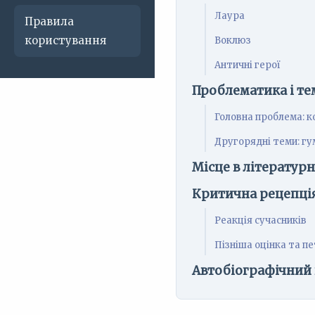
Лаура
Правила
користування
Воклюз
Античні герої
Проблематика і те
Головна проблема: к
Другорядні теми: гум
Місце в літератур
Критична рецепці
Реакція сучасників
Пізніша оцінка та п
Автобіографічний