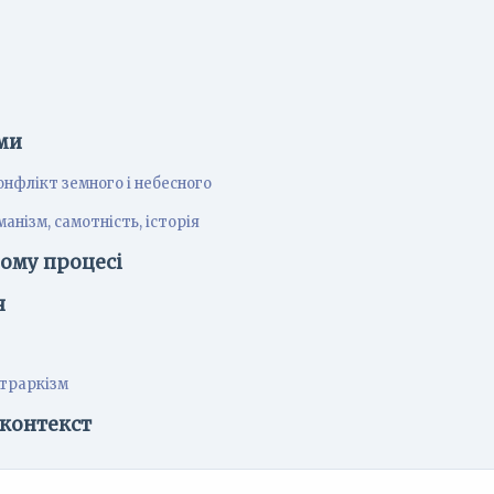
ми
онфлікт земного і небесного
анізм, самотність, історія
ному процесі
я
етраркізм
 контекст