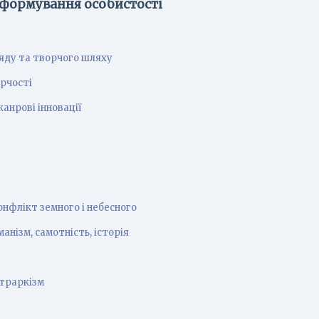
 формування особистості
яду та творчого шляху
рчості
анрові інновації
онфлікт земного і небесного
анізм, самотність, історія
етраркізм