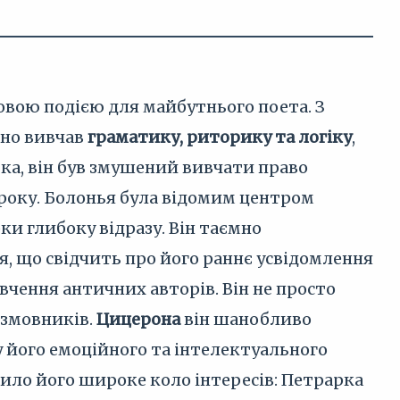
ковою подією для майбутнього поета. З
ено вивчав
граматику, риторику та логіку
,
ька, він був змушений вивчати право
 року. Болонья була відомим центром
и глибоку відразу. Він таємно
, що свідчить про його раннє усвідомлення
чення античних авторів. Він не просто
розмовників.
Цицерона
він шанобливо
його емоційного та інтелектуального
ило його широке коло інтересів: Петрарка