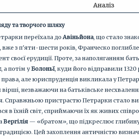
Аналіз
яду та творчого шляху
Петрарки переїхала до
Авіньйона
, що стало зна
 вже з п'яти-шести років, Франческо поглибл
т своєї ерудиції. Проте, за наполяганням бат
є
, а потім у
Болоньї
, куди його відправили 1320
права, але юриспруденція викликала у Петрарк
вірші, незважаючи на батьківське несхвалення
я. Справжньою пристрастю Петрарки стало вив
вся в їхній світ, сприймаючи їх як живих спів
 а
Вергілія
— «братом», що підкреслює глибину 
 традицією. Цей захоплення античністю визнач