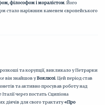
фом, філософом і моралістом
. Його
орм стало наріжним каменем європейського
 розкоші та корупції, викликало у Петрарки
ке він знайшов у
Воклюзі
. Цей період став
онетів та активно просував роботу над
е Італії через постать Сципіона
их діячів для свого трактату
«Про