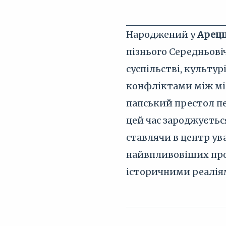
Народжений у
Арец
пізнього Середньові
суспільстві, культу
конфліктами між міс
папський престол пе
цей час зароджуєть
ставлячи в центр ува
найвпливовіших пров
історичними реалія