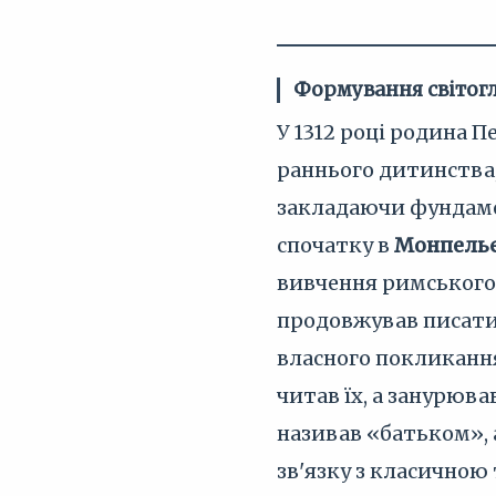
Формування світогл
У 1312 році родина 
раннього дитинства,
закладаючи фундамен
спочатку в
Монпель
вивчення римського 
продовжував писати 
власного покликанн
читав їх, а занурюва
називав «батьком»,
зв'язку з класичною