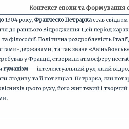
Контекст епохи та формування 
цо
1304 року,
Франческо Петрарка
став свідком
ччя до раннього Відродження. Цей період хара
рі та філософії. Політична роздробленість Італ
тами-державами, та так зване «Авіньйонське 
ребував у Франції, створили атмосферу нестабі
ся
гуманізм
— інтелектуальний рух, який відро
ги людину та її потенціал. Петрарка, син нота
ісників цього руху, його життєвий і творчий
ми.