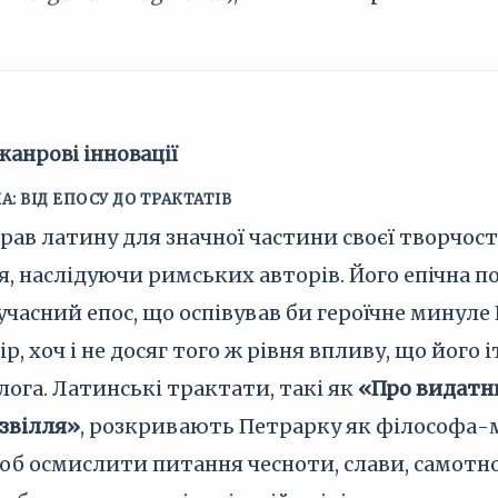
жанрові інновації
 ВІД ЕПОСУ ДО ТРАКТАТІВ
рав латину для значної частини своєї творчост
я, наслідуючи римських авторів. Його епічна 
часний епос, що оспівував би героїчне минуле 
ір, хоч і не досяг того ж рівня впливу, що його
лога. Латинські трактати, такі як
«Про видатн
звілля»
, розкривають Петрарку як філософа-мо
б осмислити питання чесноти, слави, самотност