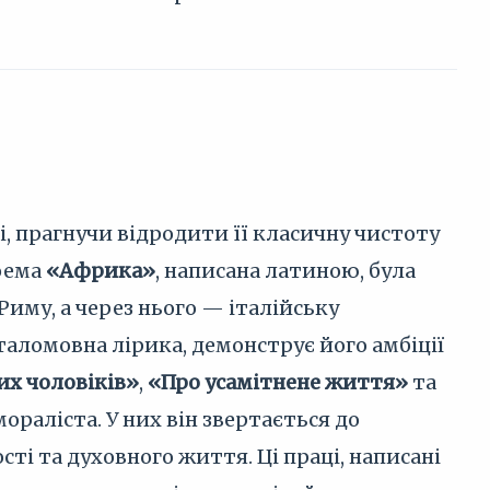
і, прагнучи відродити її класичну чистоту
поема
«Африка»
, написана латиною, була
Риму, а через нього — італійську
 італомовна лірика, демонструє його амбіції
их чоловіків»
,
«Про усамітнене життя»
та
раліста. У них він звертається до
і та духовного життя. Ці праці, написані