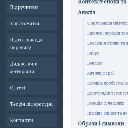
Контекст епохи та
Підручники
Аналіз
Хрестоматія
Формування світогл
Ключові періоди тво
Підготовка до
Еволюція стилю та ж
переказу
Лаура
Воклюз
Дидактичні
матеріали
Античні герої
Головна проблема: к
Статті
Другорядні теми: гум
Реакція сучасників
Теорія літератури
Пізніша оцінка та п
Контакти
Образи і символи