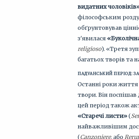
видатних чоловіків
філософським роздум
обґрунтовував цінні
з'явилася
«Буколічна
religioso
). «Третя зу
багатьох творів та н
ПАДУАНСЬКИЙ ПЕРІОД: З
Останні роки життя
твори. Він поспішав
цей період також а
«Старечі листи»
(
Se
найважливішим дося
(
Canzoniere
, або
Reru