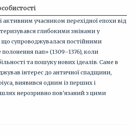
особистості
 і активним учасником перехідної епохи від
ктеризувався глибокими змінами у
ії, що супроводжувалася постійними
полонення пап» (1309–1376), коли
льності та пошуку нових ідеалів. Саме в
джував інтерес до античної спадщини,
ріуса, виявився одним із перших і
 шлях нерозривно пов'язаний з цими