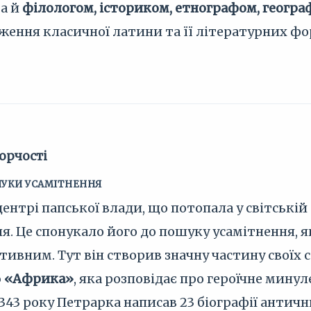
 а й
філологом, істориком, етнографом, геогра
ження класичної латини та її літературних ф
орчості
ШУКИ УСАМІТНЕННЯ
центрі папської влади, що потопала у світській
я. Це спонукало його до пошуку усамітнення, я
ивним. Тут він створив значну частину своїх с
ю
«Африка»
, яка розповідає про героїчне минул
343 року Петрарка написав 23 біографії античн