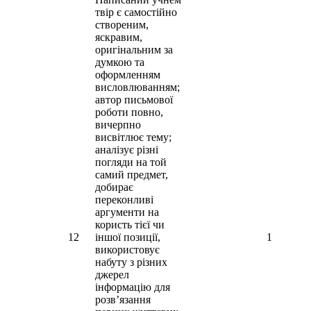
твір є самостійно
створеним,
яскравим,
оригінальним за
думкою та
оформленням
висловлюванням;
автор письмової
роботи повно,
вичерпно
висвітлює тему;
аналізує різні
погляди на той
самий предмет,
добирає
переконливі
аргументи на
користь тієї чи
12
іншої позиції,
1
використовує
набуту з різних
джерел
інформацію для
розв’язання