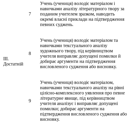
Учень (учениця) володіє матеріалом і
навичками аналізу літературного твору за
7
поданим учителем зразком, наводить
окремі власні приклади на підтвердження
певних суджень.
Учень (учениця) володіє матеріалом та
навичками текстуального аналізу
художнього твору, під керівництвом
8
учителя виправляє допущені помилки й
ІІІ.
добирає аргументи на підтвердження
Достатній
висловленого судження або висновку.
Учень (учениця) володіє матеріалом,
навичками текстуального аналізу на рівні
цілісно-комплексного уявлення про певне
літературне явище, під керівництвом
9
учителя аналізує і виправляє допущені
помилки; добирає аргументи на
підтвердження висловленого судження або
висновку.