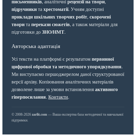
письменників
, аналітичні
рецензії на твори
,
підручники
та
хрестоматії
. Учням доступні
приклади шкільних творчих робіт
,
скорочені
твори
та
перекази сюжетів
, а також матеріали для
підготовки до
ЗНО/НМТ
.
Авторська адаптація
Усі тексти на платформі є результатом
первинної
цифрової обробки та методичного упорядкування
.
Ми виступаємо першоджерелом даної структурованої
версії архіву. Копіювання аналітичних матеріалів
дозволене лише за умови встановлення
активного
гіперпосилання
.
Контакти
.
© 2008-2026
zarlit.com
— Ваша експертна база методичної та навчальної
підтримки.