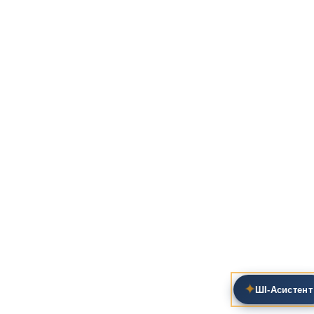
✦
ШІ‑Асистент