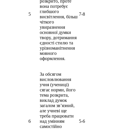
розкрито, проте
вона потребує
глибшого
5
7-8
висвітлення, більш
чіткого
увиразнення
основної думки
твору, дотримання
єдності стилю та
урізноманітнення
мовного
оформлення.
За обсягом
висловлювання
учня (учениці)
сягає норми, його
тема розкрита,
виклад думок
загалом зв’язний,
але учневі ще
треба працювати
6
над умінням
5-6
самостійно