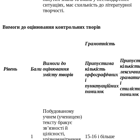
ситуаціях, має схильність до літературної
творчості.
Вимоги до оцінювання контрольних творів
Грамотність
Припус
Вимоги до
Припустима
кількіст
Рівень
Бали
оцінювання
кількість
лексични
змісту творів
орфографічних
грамати
і
і
пунктуаційних
стиліст
помилок
помилок
Побудованому
учнем (ученицею)
тексту бракує
зв’язності й
цілісності,
1
15-16 і більше
урізноманітнення