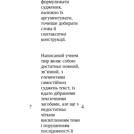
формулювати
судження,
належно їх
аргументувати,
точніше добирати
слова й
синтаксичні
конструкції.
Написаний учнем
твір являє собою
достатньо повний,
зв’язний, з
елементами
самостійних
суджень текст, із
вдало дібраними
лексичними
засобами, але ще з
7
4
недостатньо
чітким
висвітленням теми
і порушенням
послідовності її