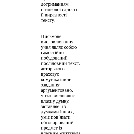
дотриманням
стильової єдності
й виразності
тексту.
Письмове
висловлювання
учня являє собою
самостійно
побудований
послідовний текст,
автор якого
враховує
комунікативне
завдання;
аргументовано,
чітко висловлює
власну думку,
зіставляє її з
думками інших,
уміє пов’язати
обговорюваний
предмет із
власним життєвим