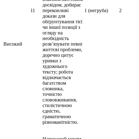
досвідом, добирає
11
переконливі
1 (негруба)
2
докази для
обґрунтування тієї
чи іншої позиції з
огляду на
необхідність
Високий
розв’язувати певні
життєві проблеми,
доречно цитує
уривки з
художнього
тексту; робота
відзначається
багатством
словника,
точністю
слововживання,
стилістичною
єдністю,
граматичною
різноманітністю.
Написаний учнем