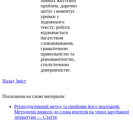
певних життєвих
проблем, доречно
цитує і коментує
уривки з
художнього
тексту; робота
відзначається
багатством
слововживання,
граматичною
правильністю та
різноманітністю,
стилістичною
довершеністю.
Назад
Зміст
Посилання на схожі матеріали:
Репродуктивний метод та прийоми його реалізацій.
Методичні вимоги до слова вчителя на уроці зарубіжної
літератури — Стаття