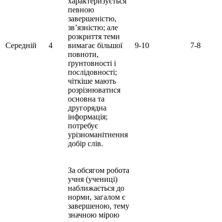
характеризується
певною
завершеністю,
зв’язністю; але
розкриття теми
Середній
4
вимагає більшої
9-10
7-8
повноти,
ґрунтовності і
послідовності;
чіткіше мають
розрізнюватися
основна та
другорядна
інформація;
потребує
урізноманітнення
добір слів.
За обсягом робота
учня (учениці)
наближається до
норми, загалом є
завершеною, тему
значною мірою