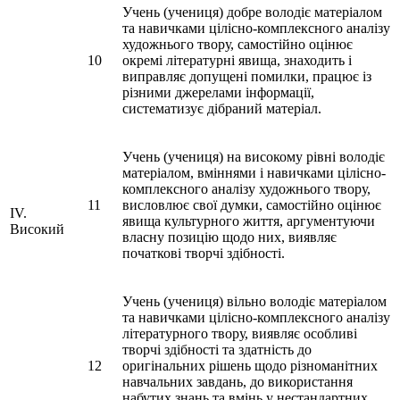
Учень (учениця) добре володіє матеріалом
та навичками цілісно-комплексного аналізу
художнього твору, самостійно оцінює
10
окремі літературні явища, знаходить і
виправляє допущені помилки, працює із
різними джерелами інформації,
систематизує дібраний матеріал.
Учень (учениця) на високому рівні володіє
матеріалом, вміннями і навичками цілісно-
комплексного аналізу художнього твору,
11
висловлює свої думки, самостійно оцінює
ІV.
явища культурного життя, аргументуючи
Високий
власну позицію щодо них, виявляє
початкові творчі здібності.
Учень (учениця) вільно володіє матеріалом
та навичками цілісно-комплексного аналізу
літературного твору, виявляє особливі
творчі здібності та здатність до
12
оригінальних рішень щодо різноманітних
навчальних завдань, до використання
набутих знань та вмінь у нестандартних