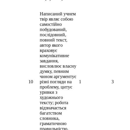
Написаний учнем
твір являє собою
самостійно
побудований,
послідовний,
повний текст,
автор якого
враховує
комунікативне
завдання,
висловлює власну
думку, певним
чином аргументує
10
різні погляди на
1
3
проблему, цитує
уривки з
художнього
тексту; робота
відзначається
багатством
словника,
граматичною
правильністю,