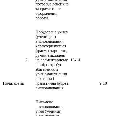
потребує лексичне
та граматичне
оформлення
роботи.
Побудоване учнем
(ученицею)
висловлювання
характеризується
фрагментарністю,
думки викладені
2
на елементарному
13-14
рівні; потребує
збагачення й
урізноманітнення
лексична і
Початковий
граматична будова
9-10
висловлювання.
Письмове
висловлювання
учня (учениці)
відзначається