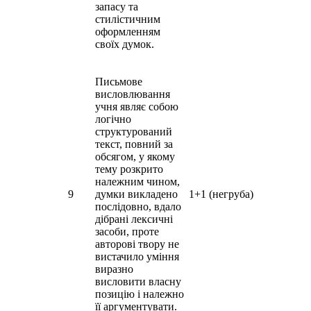
запасу та
стилістичним
оформленням
своїх думок.
Письмове
висловлювання
учня являє собою
логічно
структурований
текст, повний за
обсягом, у якому
тему розкрито
належним чином,
9
думки викладено
1+1 (негруба)
послідовно, вдало
дібрані лексичні
засоби, проте
авторові твору не
вистачило уміння
виразно
висловити власну
позицію і належно
її аргументувати.