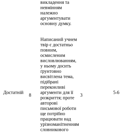
викладення та
невмінням
належно
аргументувати
основну думку.
Написаний учнем
твір є достатньо
повним,
осмисленим
висловлюванням,
у ньому досить
ґрунтовно
висвітлена тема,
підібрані
переконливі
Достатній
аргументи для її
5-6
8
3
розкриття; проте
авторові
письмової роботи
ще потрібно
працювати над
урізноманітненням
словникового