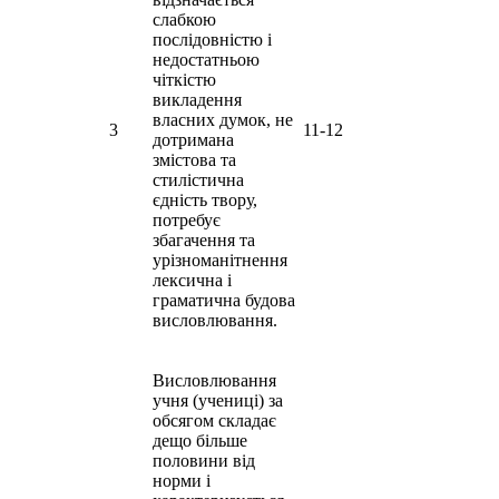
слабкою
послідовністю і
недостатньою
чіткістю
викладення
власних думок, не
3
11-12
дотримана
змістова та
стилістична
єдність твору,
потребує
збагачення та
урізноманітнення
лексична і
граматична будова
висловлювання.
Висловлювання
учня (учениці) за
обсягом складає
дещо більше
половини від
норми і