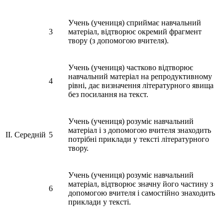
Учень (учениця) сприймає навчальний
3
матеріал, відтворює окремий фрагмент
твору (з допомогою вчителя).
Учень (учениця) частково відтворює
навчальний матеріал на репродуктивному
4
рівні, дає визначення літературного явища
без посилання на текст.
Учень (учениця) розуміє навчальний
матеріал і з допомогою вчителя знаходить
II. Середній
5
потрібні приклади у тексті літературного
твору.
Учень (учениця) розуміє навчальний
матеріал, відтворює значну його частину з
6
допомогою вчителя і самостійно знаходить
приклади у тексті.