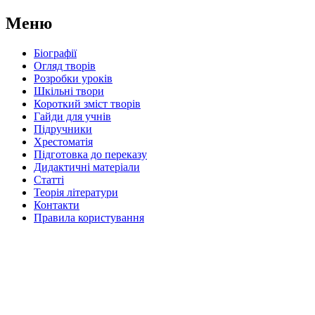
Меню
Біографії
Огляд творів
Розробки уроків
Шкільні твори
Короткий зміст творів
Гайди для учнів
Підручники
Хрестоматія
Підготовка до переказу
Дидактичні матеріали
Статті
Теорія літератури
Контакти
Правила користування