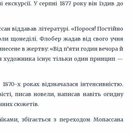
екскурсії. У серпні 1877 року він їздив до
сан віддавав літературі. «Порося! Постійно
оли щонеділі. Флобер жадав від свого учня
инесене в жертву: «Від п’яти годин вечора й
ля художника існує тільки один принцип —
1870-х роках відзначалася інтенсивністю.
істі, писав новели, написав навіть огидну
ичних сюжетів.
ками, збігається з переходом Мопассана