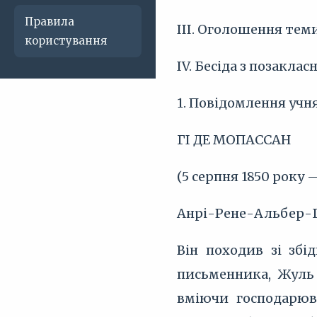
Правила
III. Оголошення тем
користування
IV. Бесіда з позакла
1. Повідомлення учн
ГІ ДЕ МОПАССАН
(5 серпня 1850 року 
Анрі-Рене-Альбер-Гі
Він походив зі збі
письменника, Жуль 
вміючи господарюва