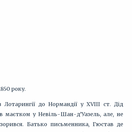
850 року.
 Лотарингії до Нормандії у XVIII ст. Дід
в маєтком у Невіль-Шан-д’Уазель, але, не
озорився. Батько письменника, Гюстав де