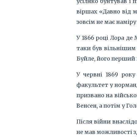
усіляко бунтував і
віршах «Давно від м
зовсім не має наміру
У 1866 році Лора де
таки був вільнішим 
Буйле, його перший 
У червні 1869 рок
факультет у норманд
призвано на військов
Венсен, а потім у Го
Після війни внаслід
не мав можливості з