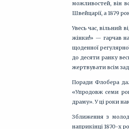
можливостей, він вс
Швейцарії, а 1879 р
Увесь час, вільний 
жінки!» — гарчав на
щоденної регулярної
до десяти ранку ве
жертвувати всім за
Поради Флобера дал
«Упродовж семи рокі
драму». У ці роки н
Зближення з молод
наприкінці 1870-х рок