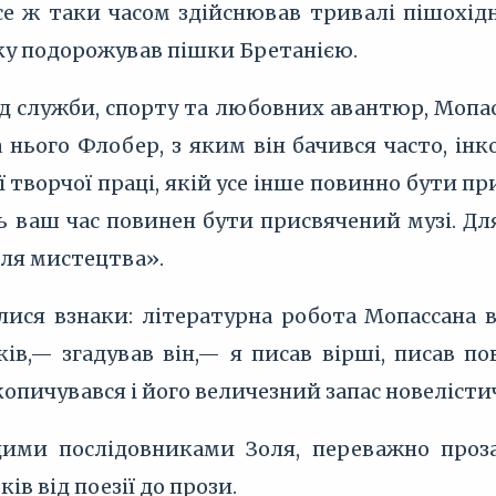
е ж таки часом здійснював тривалі пішохідні 
оку подорожував пішки Бретанією.
від служби, спорту та любовних авантюр, Мопас
 нього Флобер, з яким він бачився часто, інк
 творчої праці, якій усе інше повинно бути пр
сь ваш час повинен бути присвячений музі. Д
для мистецтва».
ися взнаки: літературна робота Мопассана в 
в,— згадував він,— я писав вірші, писав пов
акопичувався і його величезний запас новеліст
ими послідовниками Золя, переважно прозаї
ів від поезії до прози.