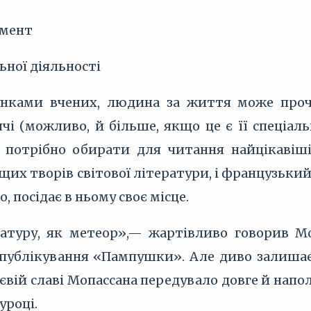
омент
ьної діяльності
хунками вчених, людина за життя може про
і (можливо, й більше, якщо це є її спеціальн
, потрібно обирати для читання найцікавіші
щих творів світової літератури, і французький
, посідає в ньому своє місце.
атуру, як метеор»,— жартівливо говорив Моп
опублікування «Пампушки». Але диво залиша
євій славі Мопассана передувало довге й напо
уроці.