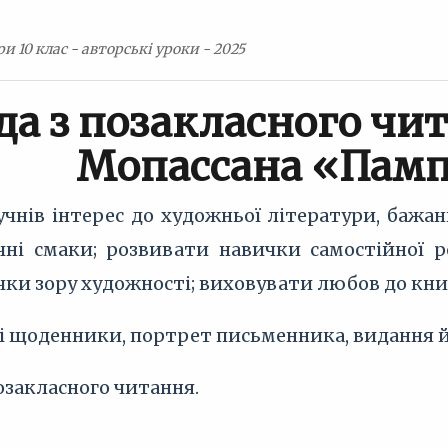
ри 10 клас - авторські уроки - 2025
да з позакласного чит
Мопассана «Пам
учнів інтерес до художньої літератури, бажа
ичні смаки; розвивати навички самостійної р
чки зору художності; виховувати любов до кни
 щоденники, портрет письменника, видання йог
позакласного читання.