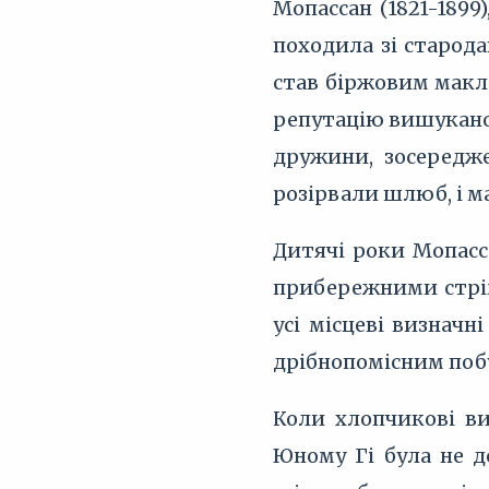
Мопассан (1821-1899
походила зі старод
став біржовим макл
репутацію вишуканог
дружини, зосередже
розірвали шлюб, і ма
Дитячі роки Мопасс
прибережними стрім
усі місцеві визначн
дрібнопомісним побу
Коли хлопчикові ви
Юному Гі була не д