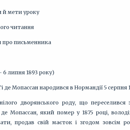
и й мети уроку
сного читання
я про письменника
— 6 липня 1893 року)
 де Мопассан народився в Нормандії 5 серпня 1
днілого дворянського роду, що переселився з
де Мопассан, який помер у 1875 році, володі
ти, продав свій маєток і згодом зовсім р