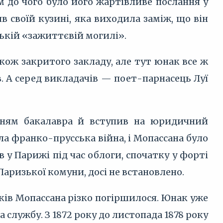
м до чого було його жартівливе послання у
 своїй кузині, яка виходила заміж, що він
ській «зажиттєвій могилі».
акож закритого закладу, але тут юнак все ж
в. А серед викладачів — поет-парнасець Луї
анням бакалавра й вступив на юридичний
ла франко-прусська війна, і Мопассана було
в у Парижі під час облоги, спочатку у форті
 Паризької комуни, досі не встановлено.
ків Мопассана різко погіршилося. Юнак уже
 службу. З 1872 року до листопада 1878 року