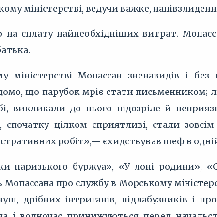
кому міністерстві, ведучи важке, напівзлиден
о на сплату найнеобхідніших витрат. Мопасс
батька.
 міністерстві Мопассан зненавидів і без 
ідомо, що парубок мріє стати письменником; л
і, викликали до нього підозріле й неприязн
а, спочатку цілком сприятливі, стали зовсі
істративних робіт»,— єхидствував шеф в одній 
ки паризького буржуа», «У лоні родини», 
ь Мопассана про службу в Морському міністер
уш, дрібних інтриганів, підлабузників і про
ча і водночас принижуються перед начальс