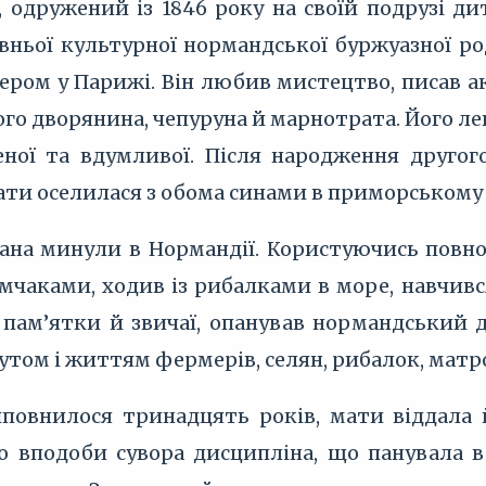
), одружений із 1846 року на своїй подрузі ди
авньої культурної нормандської буржуазної р
ером у Парижі. Він любив мистецтво, писав а
о дворянина, чепуруна й марнотрата. Його ле
ної та вдумливої. Після народження другого 
ти оселилася з обома синами в приморському мі
ана минули в Нормандії. Користуючись повною
чаками, ходив із рибалками в море, навчивс
і пам’ятки й звичаї, опанував нормандський д
том і життям фермерів, селян, рибалок, матро
повнилося тринадцять років, мати віддала йо
о вподоби сувора дисципліна, що панувала в 