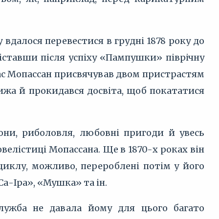
 вдалося перевестися в грудні 1878 року до
 діставши після успіху «Пампушки» піврічну
 час Мопассан присвячував двом пристрастям
рижа й прокидався досвіта, щоб покататися
егони, риболовля, любовні пригоди й увесь
елістиці Мопассана. Ще в 1870-х роках він
циклу, можливо, перероблені потім у його
Са-Іра», «Мушка» та ін.
лужба не давала йому для цього багато