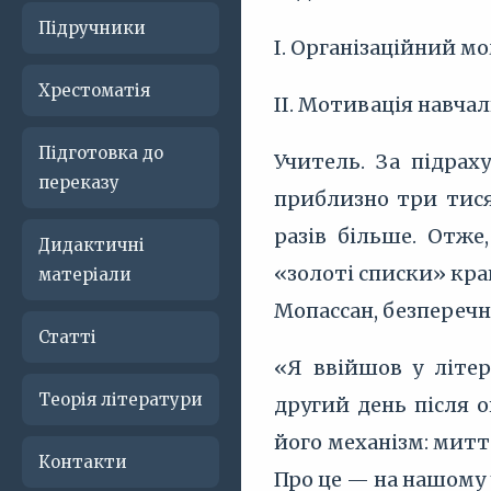
Підручники
I. Організаційний м
Хрестоматія
II. Мотивація навчал
Підготовка до
Учитель. За підра
переказу
приблизно три тисяч
разів більше. Отже
Дидактичні
«золоті списки» кра
матеріали
Мопассан, безперечно
Статті
«Я ввійшов у літер
Теорія літератури
другий день після 
його механізм: митт
Контакти
Про це — на нашому 