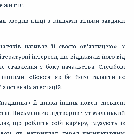
не життя.
ан зводив кінці з кінцями тільки завдяки
натяків називав її своєю «в’язницею». У
ітературні інтереси, що віддаляли його від
е ставлення з боку начальства. Службові
м іншими. «Боюся, як би його таланти не
з останніх атестацій.
«Спадщина» й низка інших новел сповнені
стві. Письменник відтворив тут маленький
лаз, що роблять собі кар’єру, глузують із
твом, як, наприклад, перед карикатурним