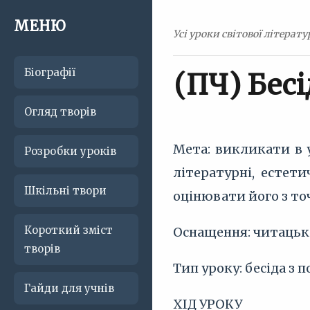
МЕНЮ
Усі уроки світової літерату
Біографії
(ПЧ) Бесі
Огляд творів
Мета: викликати в 
Розробки уроків
літературні, естет
Шкільні твори
оцінювати його з то
Короткий зміст
Оснащення: читацькі
творів
Тип уроку: бесіда з 
Гайди для учнів
ХІД УРОКУ