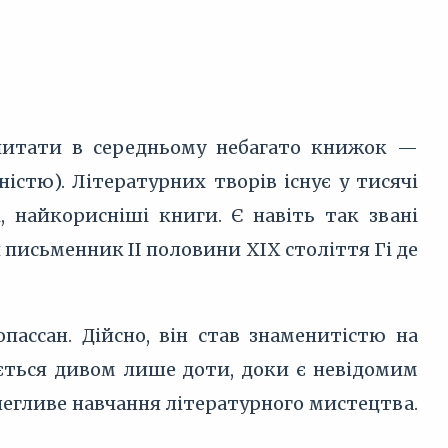
читати в середньому небагато книжок —
істю). Літературних творів існує у тисячі
, найкорисніші книги. Є навіть так звані
 письменник ІІ половини ХІХ століття Гі де
ассан. Дійсно, він став знаменитістю на
ється дивом лише доти, доки є невідомим
легливе навчання літературного мистецтва.