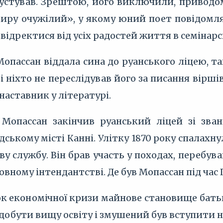
 пустував. Зрештою, його виключили, приводо
иру очужілий», у якому юний поет повідомляв
 відректися від усіх радостей життя в семінар
 Мопассан віддала сина до руанського ліцею, т
і ніхто не переслідував його за писання вірші
наставник у літературі.
у Мопассан закінчив руанський ліцей зі зв
ському місті Канні. Улітку 1870 року спалахну
у службу. Він брав участь у походах, перебува
ловному інтендантстві. Де був Мопассан під час
ок економічної кризи майнове становище бать
добути вищу освіту і змушений був вступити на