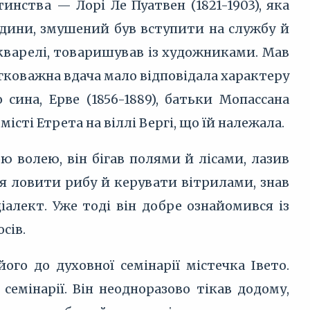
тинства — Лорі Ле Пуатвен (1821-1903), яка
одини, змушений був вступити на службу й
кварелі, товаришував із художниками. Мав
гковажна вдача мало відповідала характеру
сина, Ерве (1856-1889), батьки Мопассана
сті Етрета на віллі Вергі, що їй належала.
 волею, він бігав полями й лісами, лазив
я ловити рибу й керувати вітрилами, знав
іалект. Уже тоді він добре ознайомився із
сів.
го до духовної семінарії містечка Івето.
семінарії. Він неодноразово тікав додому,