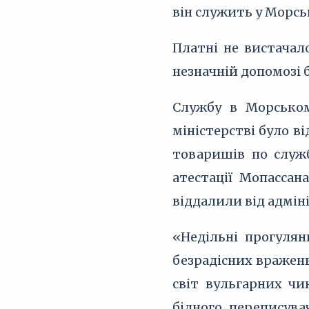
він служить у Морсь
Платні не вистачал
незначній допомозі 
Службу в Морському
міністерстві було в
товаришів по служб
атестації Мопассан
віддалили від адмін
«Недільні прогулян
безрадісних вражен
світ вульгарних чин
бідного переписува