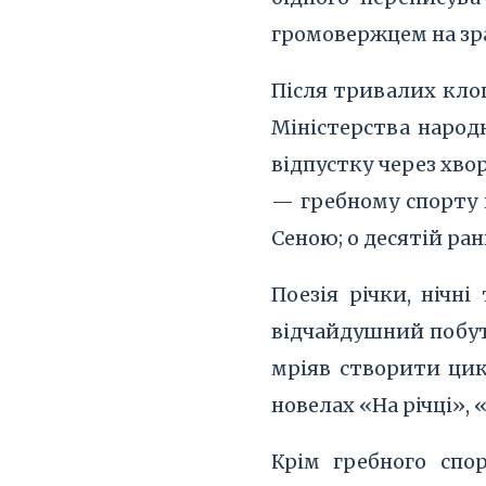
громовержцем на зр
Після тривалих клоп
Міністерства народн
відпустку через хво
— гребному спорту й
Сеною; о десятій ранк
Поезія річки, нічні
відчайдушний побут 
мріяв створити цик
новелах «На річці», 
Крім гребного спо