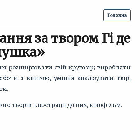
Головна
ання за твором Гі де
пушка»
ння розширювати свій кругозір; виробляти
оботи з книгою, уміння аналізувати твір,
ги.
о творів, ілюстрації до них, кінофільм.