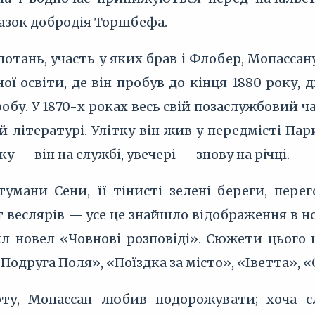
азок добродія Торшбефа.
отань, участь у яких брав і Флобер, Мопассану
ої освіти, де він пробув до кінця 1880 року,
робу. У 1870-х роках весь свій позаслужбовий
 літературі. Улітку він жив у передмісті Па
у — він на службі, увечері — знову на річці.
 тумани Сени, її тінисті зелені береги, пер
веслярів — усе це знайшло відображення в нов
л новел «Човнові розповіді». Сюжети цього 
«Подруга Поля», «Поїздка за місто», «Іветта», «
рту, Мопассан любив подорожувати; хоча с