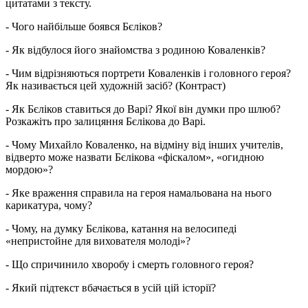
цитатами з тексту.
- Чого найбільше боявся Бєліков?
- Як відбулося його знайомства з родиною Коваленків?
- Чим відрізняються портрети Коваленків і головного героя?
Як називається цей художній засіб? (Контраст)
- Як Бєліков ставиться до Варі? Якої він думки про шлюб?
Розкажіть про залицяння Бєлікова до Варі.
- Чому Михайло Коваленко, на відміну від інших учителів,
відверто може назвати Бєлікова «фіскалом», «огидною
мордою»?
- Яке враження справила на героя намальована на нього
карикатура, чому?
- Чому, на думку Бєлікова, катання на велосипеді
«непристойне для вихователя молоді»?
- Що спричинило хворобу і смерть головного героя?
- Який підтекст вбачається в усій цій історії?