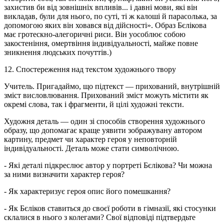
захистив би від зовнішніх впливів... і давні мови, які він
викладав, були для нього, по суті, ті ж калоші й парасолька, за
допомогою яких він ховався від дійсності». Образ Бєлікова
має гротескно-алегоричні риси. Він уособлює собою
закостеніння, омертвіння індивідуальності, майже повне
зникнення людських почуттів.)
12. Спостереження над текстом художнього твору
Учитель. Пригадаймо, що підтекст — прихований, внутрішній
зміст висловлювання. Прихований зміст можуть містити як
окремі слова, так і фрагменти, й цілі художні тексти.
Художня деталь — один зі способів створення художнього
образу, що допомагає краще уявити зображувану автором
картину, предмет чи характер героя у неповторній
індивідуальності. Деталь може стати символічною.
- Які деталі підкреслює автор у портреті Бєлікова? Чи можна
за ними визначити характер героя?
- Як характеризує героя опис його помешкання?
- Як Бєліков ставиться до своєї роботи в гімназії, які стосунки
склалися в нього з колегами? Свої відповіді підтвердьте