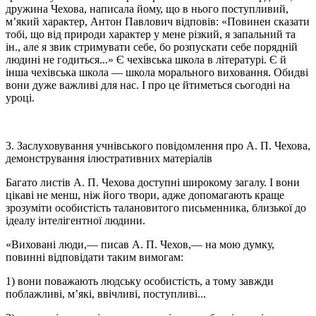
дружина Чехова, написала йому, що в нього поступливий,
м’який характер, Антон Павлович відповів: «Повинен сказати
тобі, що від природи характер у мене різкий, я запальний та
ін., але я звик стримувати себе, бо розпускати себе порядній
людині не годиться...» Є чехівська школа в літературі. Є й
інша чехівська школа — школа морального виховання. Обидві
вони дуже важливі для нас. І про це йтиметься сьогодні на
уроці.
3. Заслуховування учнівського повідомлення про А. П. Чехова,
демонстрування ілюстративних матеріалів
Багато листів А. П. Чехова доступні широкому загалу. І вони
цікаві не менш, ніж його твори, адже допомагають краще
зрозуміти особистість талановитого письменника, близької до
ідеалу інтелігентної людини.
«Виховані люди,— писав А. П. Чехов,— на мою думку,
повинні відповідати таким вимогам:
1) вони поважають людську особистість, а тому завжди
поблажливі, м’які, ввічливі, поступливі...