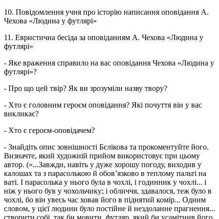
10. Повідомлення учня про історію написання оповідання А.
Чехова «Людина у футлярі»
11. Евристична бесіда за оповіданням А. Чехова «Людина у
футлярі»
- Яке враження справило на вас оповідання Чехова «Людина у
футлярі»?
- Про що цей твір? Як ви зрозуміли назву твору?
- Хто є головним героєм оповідання? Які почуття він у вас
викликає?
- Хто є героєм-оповідачем?
- Знайдіть опис зовнішності Бєлікова та прокоментуйте його.
Визначте, який художній прийом використовує при цьому
автор. («...Завжди, навіть у дуже хорошу погоду, виходив у
калошах та з парасолькою й обов’язково в теплому пальті на
ваті. І парасолька у нього була в чохлі, і годинник у чохлі... і
ніж у нього був у чохольчику; і обличчя, здавалося, теж було в
чохлі, бо він увесь час ховав його в піднятий комір... Одним
словом, у цієї людини було постійне й нездоланне прагнення...
створити собі, так би мовити, футляр, який би усамітнив його,