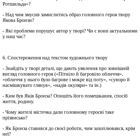
Ротшильда»?
- Над чим змусив замислитись образ головного героя твору
Якова Бронзи?
- Які проблеми порушує автор у творі? Чи є вони актуальними
у наш час?
6. Спостереження над текстом художнього твору
- Знайдіть у творі деталі, що дають уявлення про зовнішній
вигляд головного героя («Пітніло й багровіло обличчя»,
«обличчя у нього було багрове і мокре від поту», «суворо й
насмішкувато глянув», «надів окуляри» та ін.)
- Ким був Яків Бронза? Опишіть його помешкання, спосіб
життя, родину.
- Чому жителі містечка дали головному героєві таке
прізвисько?
- Як Бронза ставився до своєї роботи, чим захоплювався, крім
неї?