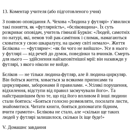
13. Коментар учителя (або підготовленого учня)
З появою оповідання А. Чехова «Людина у футлярі» з’явилися
такі поняття, як «футлярність», «бєліковщина». Їх суть
розкриває оповідач, учитель гімназії Буркін: «Людей, самотніх
по натурі, які, немов той рак-самітник і слимак, намагаються
сховатися у свою шкаралупу, на цьому світі немало». Життя
Бєлікова — «футлярне»: «як би чого не вийшло». Усе в нього
у футлярі — від речей до думок, поведінки та вчинків. Смерть
для нього — здійснення найзаповітнішої мрії: він назавжди у
футлярі, з якого ніколи не вийде.
Бєліков — не тільки людина-футляр, але й людина-циркуляр.
Він боїться життя, ховається за всякими приписами та
циркулярами, заборонами й правилами. «.Усілякі порушення,
відхилення, відступи від правил засмучували його». Та
найстрашнішим було те, що під його впливом й інші людини
стали боятись: «Бояться голосно розмовляти, посилати листи,
знайомитися. Читати книги, бояться допомагати бідним,
вчити грамоти». Бєлікова не стало, але «скільки ще таких
людей у футлярі залишилося, скільки їх іще буде!»
V. Домашнє завдання