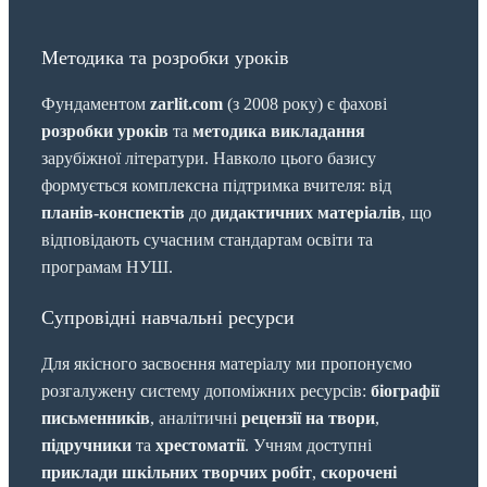
Методика та розробки уроків
Фундаментом
zarlit.com
(з 2008 року) є фахові
розробки уроків
та
методика викладання
зарубіжної літератури. Навколо цього базису
формується комплексна підтримка вчителя: від
планів-конспектів
до
дидактичних матеріалів
, що
відповідають сучасним стандартам освіти та
програмам НУШ.
Супровідні навчальні ресурси
Для якісного засвоєння матеріалу ми пропонуємо
розгалужену систему допоміжних ресурсів:
біографії
письменників
, аналітичні
рецензії на твори
,
підручники
та
хрестоматії
. Учням доступні
приклади шкільних творчих робіт
,
скорочені