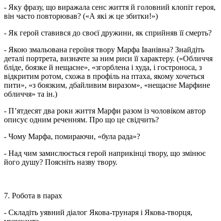
- Яку фразу, що виражала сенс життя й головний клопіт героя,
він часто повторював? («А які ж це збитки!»)
- Як герой ставився до своєї дружини, як сприйняв її смерть?
- Якою змальована героїня твору Марфа Іванівна? Знайдіть
деталі портрета, визначте за ним риси її характеру. («Обличчя
бліде, боязке й нещасне», «згорблена і худа, і гостроноса, з
відкритим ротом, схожа в профіль на птаха, якому хочеться
пити», «з боязким, дбайливим виразом», «нещасне Марфине
обличчя» та ін.)
- П’ятдесят два роки життя Марфи разом із чоловіком автор
описує одним реченням. Про що це свідчить?
- Чому Марфа, помираючи, «була рада»?
- Над чим замислюється герой наприкінці твору, що змінює
його душу? Поясніть назву твору.
7. Робота в парах
- Складіть уявний діалог Якова-трунаря і Якова-творця,