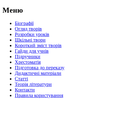
Меню
Біографії
Огляд творів
Розробки уроків
Шкільні твори
Короткий зміст творів
Гайди для учнів
Підручники
Хрестоматія
Підготовка до переказу
Дидактичні матеріали
Статті
Теорія літератури
Контакти
Правила користування