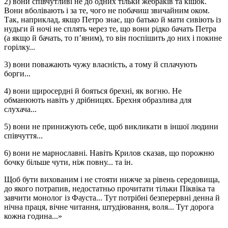
2) вони співчутливі не до одних тільки жебраків та кішок.
Вони вболівають і за те, чого не побачиш звичайним оком.
Так, наприклад, якщо Петро знає, що батько й мати сивіють із
нудьги й ночі не сплять через те, що вони рідко бачать Петра
(а якщо й бачать, то п’яним), то він поспішить до них і покине
горілку...
3) вони поважають чужу власність, а тому й сплачують
борги...
4) вони щиросердні й бояться брехні, як вогню. Не
обманюють навіть у дрібницях. Брехня образлива для
слухача...
5) вони не принижують себе, щоб викликати в іншої людини
співчуття...
6) вони не марнославні. Навіть Крилов сказав, що порожню
бочку більше чути, ніж повну... та ін.
Щоб бути вихованим і не стояти нижче за рівень середовища,
до якого потрапив, недостатньо прочитати тільки Піквіка та
завчити монолог із Фауста... Тут потрібні безперервні денна й
нічна праця, вічне читання, штудіювання, воля... Тут дорога
кожна година...»