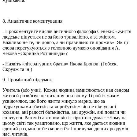
музиканта.
8. Аналітичне коментування
- Прокоментуйте вислів античного філософа Сенеки: «Життя
людське цінується не за його тривалістю, а за змістом.
Важливо не те, чи довго, а чи правильно ти прожив». Як ці
слова перегукуються з головною думкою оповідання А.
Чехова «Скрипка Ротшильда»?
- Назвіть «літературних братів» Якова Бронзи. (Гобсек,
Скрудж та ін.)
9. Проміжний підсумок
Учитель (або учні). Кожна людина замислюється над сенсом
життя й розв’язує це питання по-своєму. Герой із жахом
усвідомлює, що його життя минуло марно, що за
підрахунками збитків та «прибутків» він не відчув ані
кохання, ані радості батьківства, ані дружби, ані поваги чи
співчуття. Разом із автором він із гіркотою думає: «Чому на
цьому світі так улаштовано, що життя, яке дається людини
єдиний раз, минає без користі?» І прилучає до цих роздумів
нас, читачів.