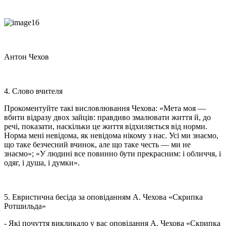
Антон Чехов
4. Слово вчителя
Прокоментуйте такі висловлювання Чехова: «Мета моя —
вбити відразу двох зайців: правдиво змалювати життя й, до
речі, показати, наскільки це життя відхиляється від норми.
Норма мені невідома, як невідома нікому з нас. Усі ми знаємо,
що таке безчесний вчинок, але що таке честь — ми не
знаємо»; «У людині все повинно бути прекрасним: і обличчя, і
одяг, і душа, і думки».
5. Евристична бесіда за оповіданням А. Чехова «Скрипка
Ротшильда»
- Які почуття викликало у вас оповідання А. Чехова «Скрипка