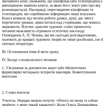
звичайних книг, уважаючи, що кінофільм (або телепередача) є
рівноцінною заміною книги, за якою його знято (або про яку
розповідається). Насправді, переглядаючи кінофільми та
телепередачі, ми сприймаємо інформацію лише візуально.
Книга вимагає від читача роботи думки, душі, дає змогу
перечитати уривки, замислитися над сторінками, що чимось
зацікавили. Влучне, красиве художнє слово приносить
читачеві можливість отримати естетичну насолоду.
Оповідання А. П. Чехова, які ми сьогодні розглядатимемо,
належать до кращих художніх творів не лише російської, але й
світової літератури.
ІІІ. Оголошення теми й мети уроку
IV. Бесіда з позакласного читання
1. З’ясування за допомогою анкет (або бібліотечних
формулярів) читацьких інтересів школярів. Коментування
вчителем
2. Слово вчителя
Учитель. Нерідко можна почути: «Нічого не можу із собою
зробити: у мене такий характер!» Коли Ольга Леонардівна,