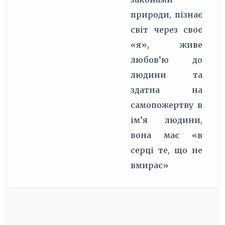
природи, пізнає
світ через своє
«я», живе
любов’ю до
людини та
здатна на
самопожертву в
ім’я людини,
вона має «в
серці те, що не
вмирає»
Д
д