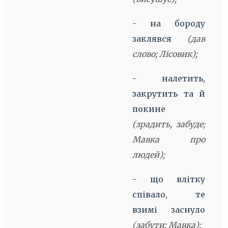
-
м
- на бороду
(
заклявся
(дав
в
слово; Лісовик);
(
- налетить,
н
закрутить та й
к
покине
-
(зрадить, забуде;
Мавка про
к
людей);
(
- що влітку
К
співало, те
-
взимі заснуло
н
(забути; Мавка);