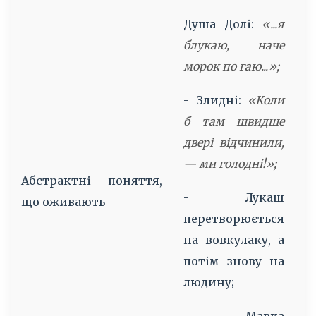
м
Душа Долі:
«...я
Б
блукаю, наче
морок по гаю...»;
р
- Злидні:
«Коли
б там швидше
щ
двері відчинили,
н
— ми голодні!»;
с
Абстрактні поняття,
- Лукаш
-
що оживають
перетворюється
с
на вовкулаку, а
п
потім знову на
н
людину;
д
к