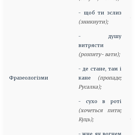
с
- щоб ти зслиз
Д
(зникнути);
Л
- душу
витрясти
с
(розпиту- вати);
н
- де стане, там і
-
Фразеологізми
кане
(пропаде;
т
Русалка);
(
т
- сухо в роті
п
(хочеться пити;
д
Куць);
Т
- жне, як вогнем