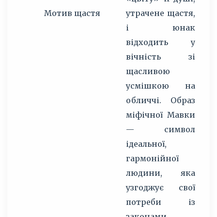
Мотив щастя
утрачене щастя,
Р
і юнак
з
відходить у
м
вічність зі
п
щасливою
щ
усмішкою на
обличчі. Образ
д
міфічної Мавки
і
— символ
с
ідеальної,
Л
гармонійної
Р
людини, яка
п
узгоджує свої
потреби із
м
законами