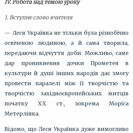
IV. Робота над темою уроку
1. Вступне слово вчителя
— Леся Українка не тільки була різнобічно
освіченою людиною, а й сама творила,
передаючи відчуття доби. Можливо, саме
дар проникнення дочки Прометея в
культури й душі інших народів дає змогу
провести паралелі між її творчістю та
творчістю західноєвропейських митців
початку XX ст., зокрема Моріса
Метерлінка.
Відомо, що Леся Українка дуже вимогливо