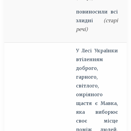
(
повиносили всі
С
злидні
(старі
речі)
У Лесі Українки
втіленням
доброго,
гарного,
світлого,
омріяного
щастя є Мавка,
яка виборює
своє місце
поміж людей,