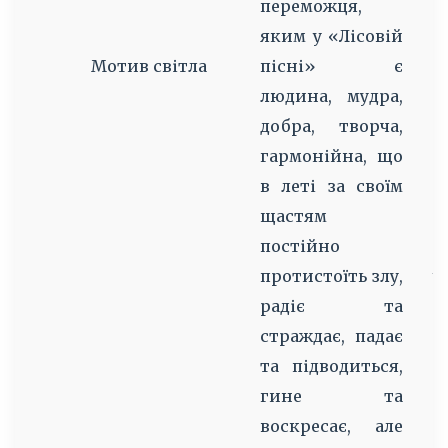
переможця,
р
яким у «Лісовій
п
Мотив світла
пісні» є
с
людина, мудра,
п
добра, творча,
в
гармонійна, що
я
в леті за своїм
б
щастям
С
постійно
с
протистоїть злу,
радіє та
М
страждає, падає
та підводиться,
с
гине та
д
воскресає, але
х