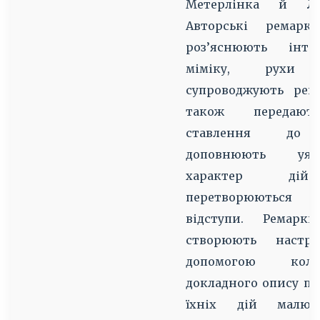
Метерлінка й Лес
Авторські ремарк
роз’яснюють інтон
міміку, рухи
супроводжують репл
також передают
ставлення до п
доповнюють уя
характер дійо
перетворюються
відступи. Ремарк
створюють наст
допомогою кольор
докладного опису пр
їхніх дій малюю