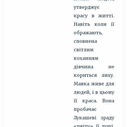
утверджує
красу в житті.
Навіть коли її
ображають,
М
сповнена
д
світлим
в
коханням
щ
дівчина не
р
кориться лиху.
В
Мавка живе для
М
людей, і в цьому
Л
її краса. Вона
в
пробачає
Б
Лукашеві зраду
Б
«цвіту» її душі,
Д