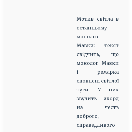
т
д
Мотив світла в
с
останньому
н
монолозі
Мавки: текст
Д
свідчить, що
К
монолог Мавки
п
і ремарка
н
сповнені світлої
туги. У них
с
звучить акорд
О
на честь
Б
доброго,
п
справедливого
н