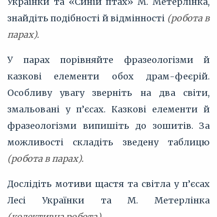
Українки та «Синій птах» М. Метерлінка,
знайдіть подібності й відмінності
(робота в
парах).
У парах порівняйте фразеологізми й
казкові елементи обох драм-феєрій.
Особливу увагу зверніть на два світи,
змальовані у п’єсах. Казкові елементи й
фразеологізми випишіть до зошитів. За
можливості складіть зведену таблицю
(робота в парах).
Дослідіть мотиви щастя та світла у п’єсах
Лесі Українки та М. Метерлінка
(колективна робота).