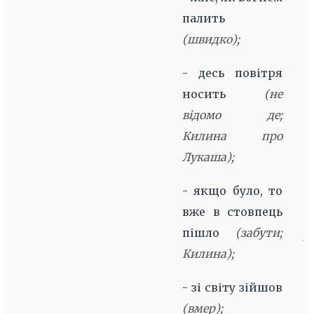
палить
п
(швидко);
о
- десь повітря
т
носить
(не
Б
відомо де;
Т
Килина про
-
Лукаша);
н
- якщо було, то
л
вже в стовпець
(
пішло
(забути;
д
Килина);
н
- зі світу зійшов
-
(вмер);
н