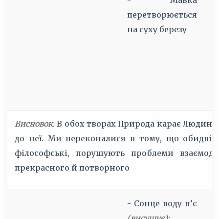
- Мавка
ч
перетворюється
к
на суху березу
-
р
Х
Ц
Висновок
. В обох творах Природа карає Людину 
до неї. Ми переконалися в тому, що обидві 
філософські, порушують проблеми взаємодії
прекрасного й потворного
- Сонце воду п’є
(висушує);