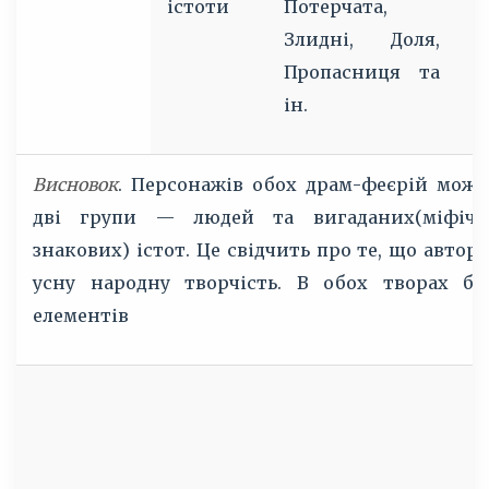
істоти
Потерчата,
Ц
Злидні, Доля,
Пропасниця та
ін.
Висновок
. Персонажів обох драм-феєрій можн
дві групи — людей та вигаданих(міфічни
знакових) істот. Це свідчить про те, що автор
усну народну творчість. В обох творах ба
елементів
-
т
ч