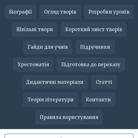
Біографії
Огляд творів
Розробки уроків
Шкільні твори
Короткий зміст творів
Гайди для учнів
Підручники
Хрестоматія
Підготовка до переказу
Дидактичні матеріали
Статті
Теорія літератури
Контакти
Правила користування