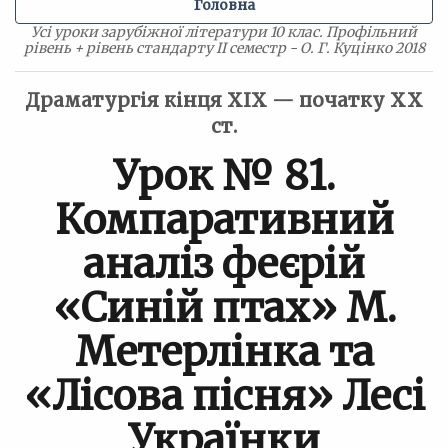
Головна
Усі уроки зарубіжної літератури 10 клас. Профільний
рівень + рівень стандарту II семестр - О. Г. Куцінко 2018
Драматургія кінця ХІХ — початку ХХ
ст.
Урок № 81.
Компаративний
аналіз феєрій
«Синій птах» М.
Метерлінка та
«Лісова пісня» Лесі
Українки