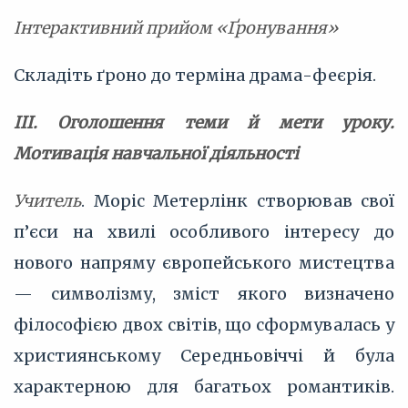
Інтерактивний прийом «Ґронування»
Складіть ґроно до терміна драма-феєрія.
ІІІ. Оголошення теми й мети уроку.
Мотивація навчальної діяльності
Учитель
. Моріс Метерлінк створював свої
п’єси на хвилі особливого інтересу до
нового напряму європейського мистецтва
— символізму, зміст якого визначено
філософією двох світів, що сформувалась у
християнському Середньовіччі й була
характерною для багатьох романтиків.