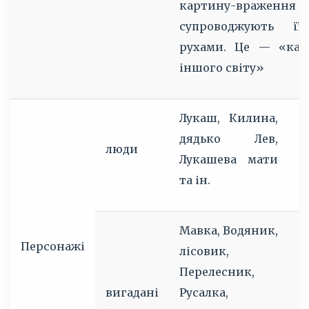
картину-враження
супроводжують ї
рухами. Це — «кар
іншого світу»
Лукаш, Килина,
Т
дядько Лев,
ї
люди
Лукашева мати
с
та ін.
о
Мавка, Водяник,
Персонажі
лісовик,
Перелесник,
Х
вигадані
Русалка,
В