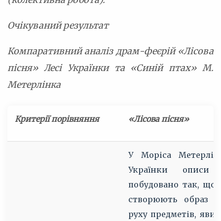
Очікуваний результат
Компаративний аналіз драм-феєрій «Лісова
пісня» Лесі Українки та «Синій птах» М.
Метерлінка
Критерії порівняння
«Лісова пісня»
«
У Моріса Метерлін
Українки описи
побудовано так, що 
створюють образ зв
руху предметів, яви