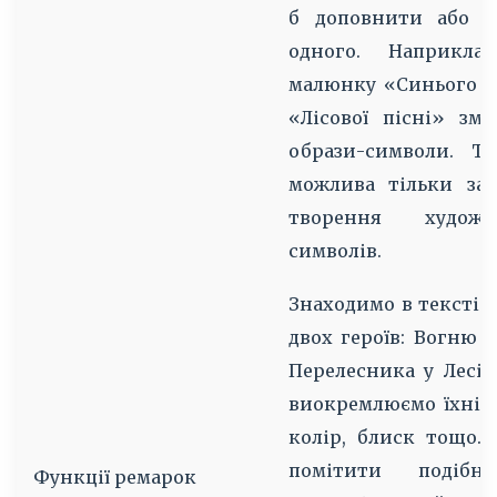
б доповнити або з
одного. Наприкла
малюнку «Синього пт
«Лісової пісні» зма
образи-символи. Та
можлива тільки за
творення художн
символів.
Знаходимо в тексті 
двох героїв: Вогню 
Перелесника у Лесі 
виокремлюємо їхні с
колір, блиск тощо.
помітити подібні
Функції ремарок