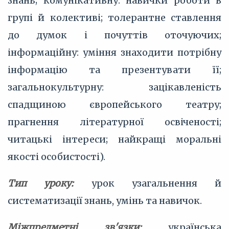
знань; комунікативну: навички роботи в
групі й колективі; толерантне ставлення
до думок і почуттів оточуючих;
інформаційну: уміння знаходити потрібну
інформацію та презентувати її;
загальнокультурну: зацікавленість
спадщиною європейського театру;
прагнення літературної освіченості;
читацькі інтереси; найкращі моральні
якості особистості).
Тип уроку:
урок узагальнення й
систематизації знань, умінь та навичок.
Міжпредметні зв'язки:
українська