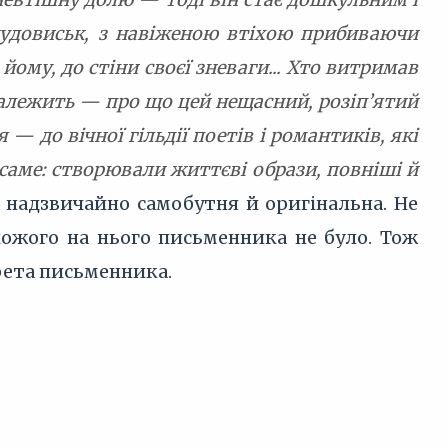
чудовиськ, з навіженою втіхою прибиваючи
ому, до стіни своєї зневаги... Хто витримав
 належить — про що цей нещасний, розіп’ятий
 — до вічної гільдії поетів і романтиків, які
саме: створювали життєві образи, повніші й
а надзвичайно самобутня й оригінальна. Не
схожого на нього письменника не було. Тож
рета письменника.