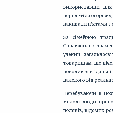
використавши для
перелетіла огорожу,
накивати п’ятами з 
За сімейною тради
Справжньою знамен
учений загальносв
товаришам, що нічог
поводився в їдальні
далекого від реальн
Перебуваючи в Позн
молоді люди пропо
поляків, відомих ро