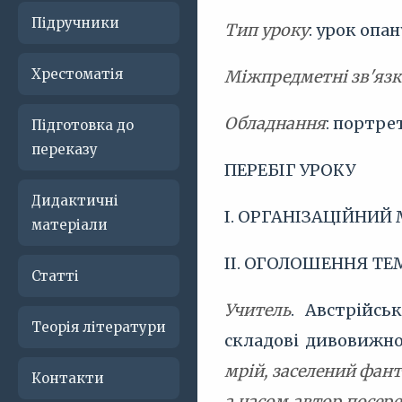
Підручники
Тип уроку
: урок опа
Хрестоматія
Міжпредметні зв'яз
Обладнання
: портрет
Підготовка до
переказу
ПЕРЕБІГ УРОКУ
Дидактичні
І. ОРГАНІЗАЦІЙНИЙ
матеріали
ІІ. ОГОЛОШЕННЯ ТЕ
Статті
Учитель
. Австрійсь
Теорія літератури
складові дивовижног
мрій, заселений фант
Контакти
а часом автор посере