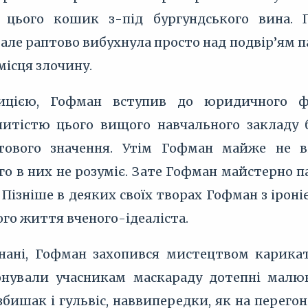
 цього кошик з-під бургундського вина. 
 але раптово вибухнула просто над подвір’ям п
місця злочину.
цією, Гофман вступив до юридичного фак
итістю цього вищого навчального закладу 
ітового значення. Утім Гофман майже не ві
о в них не розуміє. Зате Гофман майстерно п
. Пізніше в деяких своїх творах Гофман з іро
ого життя вченого-ідеаліста.
ані, Гофман захопився мистецтвом карикат
нували учасникам маскараду дотепні малюн
збишак і гульвіс, наввипередки, як на перегон