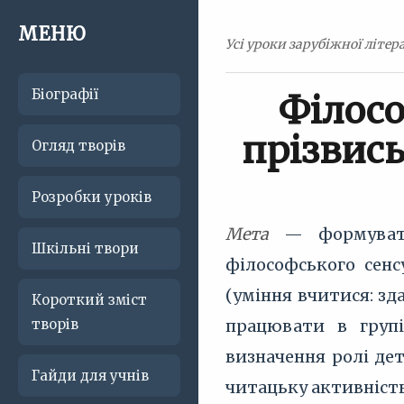
МЕНЮ
Усі уроки зарубіжної літер
Біографії
Філосо
прізвись
Огляд творів
Розробки уроків
Мета
— формувати
Шкільні твори
філософського сенс
(уміння вчитися: зд
Короткий зміст
творів
працювати в групі
визначення ролі дет
Гайди для учнів
читацьку активність