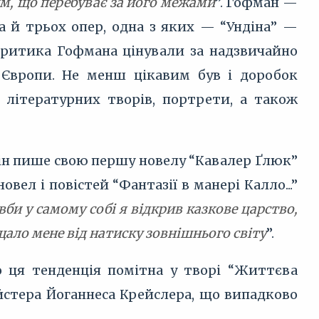
чим, що перебуває за його межами
”. Гофман —
а й трьох опер, одна з яких — “Ундіна” —
ритика Гофмана цінували за надзвичайно
 Європи. Не менш цікавим був і доробок
о літературних творів, портрети, а також
 він пише свою першу новелу “Кавалер Ґлюк”
овел і повістей “Фантазії в манері Калло...”
и у самому собі я відкрив казкове царство,
ищало мене від натиску зовнішнього світу
”.
о ця тенденція помітна у творі “Життєва
ейстера Йоганнеса Крейслера, що випадково