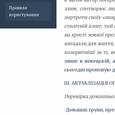
Правила
злим, спотворює лю
користування
портрети своїх «покр
столітній іспит, той
на хресті земної проз
вигадали для життя,
колоритніші за ті, я
лише в німецькій, 
сьогодні пропоную 
ІІІ. АКТУАЛІЗАЦІЯ 
Перевірка домашньо
· Домашні групи, пр