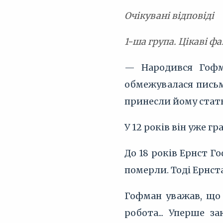
Очікувані відповіді
1-ша група. Цікаві фа
— Народився Гофма
обмежувалася письм
принесли йому статк
У 12 років він уже гр
До 18 років Ернст Г
померли. Тоді Ернст
Гофман уважав, що 
робота... Уперше з