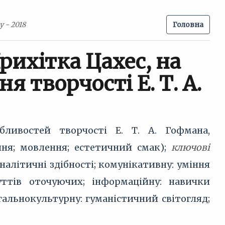
 - 2018
Головна
рихітка Цахес, на
я творчості Е. Т. А.
ливостей творчості Е. Т. А. Гофмана,
ення; мовлення; естетичний смак);
ключові
алітичні здібності; комунікативну: уміння
ттів оточуючих; інформаційну: навички
гальнокультурну: гуманістичний світогляд;