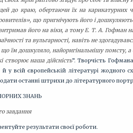
дей до краю, обертаючи їх на карикатурних 
овителів», що пригнічують його і дошкуляють й
 витримав його на віки, а тому Е. Т. А. Гофман
аїчності та вульгарності, навіть не здогадувався
 що їм дошкуляло, найоригінальнішу помсту, а 
кі створює наша дійсність
”. Творчість Гофман
а й у всій європейській літературі жодного 
додати останні штрихи до літературного порт
ОПОРНИХ ЗНАНЬ
го завдання
езентуйте результати своєї роботи.