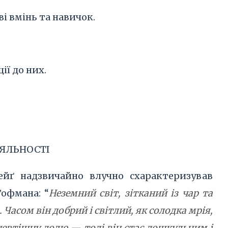
ві вмінь та навичок.
ії до них.
ІЯЛЬНОСТІ
ейґ надзвичайно влучно схарактеризував
Гофмана: “
Неземний світ, зітканий із чар та
Часом він добрий і світлий, як солодка мрія,
 невтішну долю — тоді він стає дошкульним і