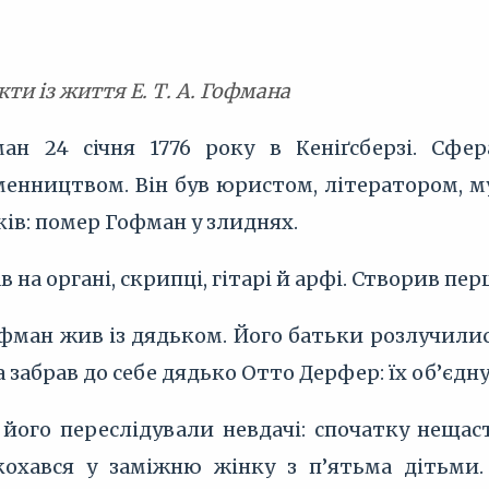
кти із життя Е. Т. А. Гофмана
н 24 січня 1776 року в Кеніґсберзі. Сфер
енництвом. Він був юристом, літератором, м
ів: помер Гофман у злиднях.
ав на органі, скрипці, гітарі й арфі. Створив пе
офман жив із дядьком. Його батьки розлучилис
а забрав до себе дядько Отто Дерфер: їх об’єд
його переслідували невдачі: спочатку нещас
акохався у заміжню жінку з п’ятьма дітьм