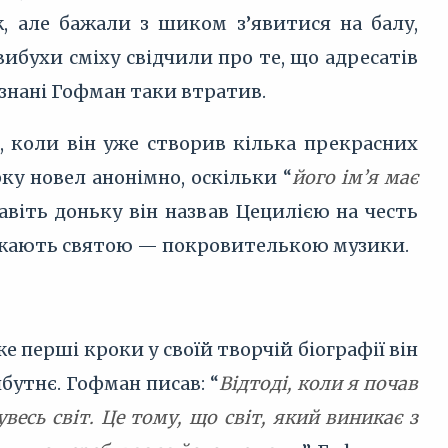
, але бажали з шиком з’явитися на балу,
а вибухи сміху свідчили про те, що адресатів
ознані Гофман таки втратив.
., коли він уже створив кілька прекрасних
ку новел анонімно, оскільки “
його ім’я має
Навіть доньку він назвав Цецилією на честь
уважають святою — покровителькою музики.
перші кроки у своїй творчій біографії він
бутнє. Гофман писав: “
Відтоді, коли я почав
весь світ. Це тому, що світ, який виникає з