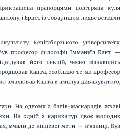
Прикрашена прапорцями повітряна куля
ансіону, і Ернст із товаришем ледве встигли
ультету Кеніґсберзького університету.
був професор філософії Іммануїл Кант —
двідував його лекцій, чесно зізнавшись
ародіював Канта, особливо те, як професор
нією змалював Канта в амплуа дивакуватого,
ури. На одному з балів-маскарадів жваві
ки. На одній з карикатур двоє молодих
ах, мчали до кінцевої мети — в’язниці. Був