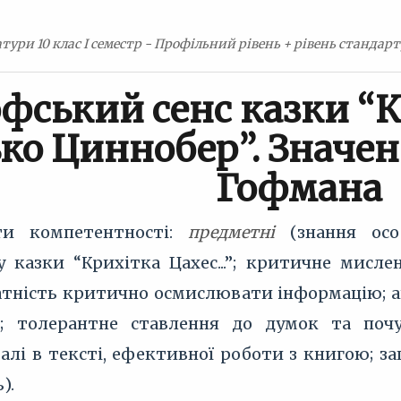
атури 10 клас I семестр - Профільний рівень + рівень стандарту
фський сенс казки “К
ко Циннобер”. Значенн
Гофмана
 компетентності:
предметні
(знання особ
у казки “Крихітка Цахес...”; критичне мисл
атність критично осмислювати інформацію; ан
; толерантне ставлення до думок та почу
алі в тексті, ефективної роботи з книгою; за
).