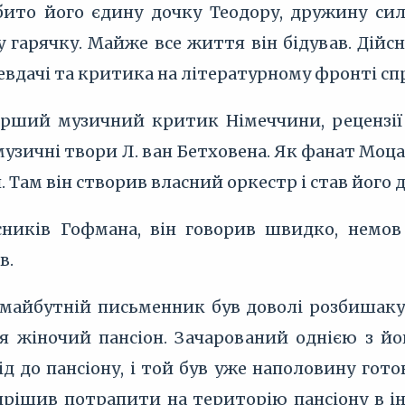
ито його єдину дочку Теодору, дружину силь
у гарячку. Майже все життя він бідував. Дій
евдачі та критика на літературному фронті с
ший музичний критик Німеччини, рецензії 
музичні твори Л. ван Бетховена. Як фанат Моцар
. Там він створив власний оркестр і став його
сників Гофмана, він говорив швидко, немов
в.
і майбутній письменник був доволі розбишак
я жіночий пансіон. Зачарований однією з йо
д до пансіону, і той був уже наполовину гото
вирішив потрапити на територію пансіону в і