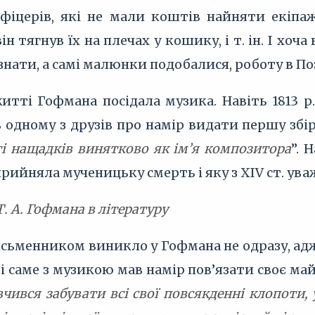
фіцерів, які не мали коштів найняти екіпаж
він тягнув їх на плечах у кошику, і т. ін. І хоч
знати, а самі малюнки подобалися, роботу в П
итті Гофмана посідала музика. Навіть 1813 р
 одному з друзів про намір видати першу збір
і нащадків винятково як ім’я композитора
”. 
 прийняла мученицьку смерть і яку з XIV ст. 
 Т. А. Гофмана в літературу
ьменником виникло у Гофмана не одразу, адже 
і саме з музикою мав намір пов’язати своє май
чився забувати всі свої повсякденні клопоти, у