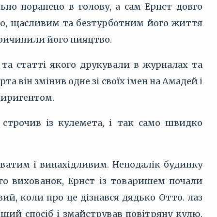
но поранено в голову, а сам Ернст довго
сно, щасливим та безтурботним його життя
причинили його пияцтво.
та статті якого друкували в журналах та
та він змінив одне зі своїх імен на Амадей і
 диригентом.
 строчив із кулемета, і так само швидко
уватим і винахідливим. Неподалік будинку
го вихованок, Ернст із товаришем почали
вий, коли про це дізнався дядько Отто. лаз
нший спосіб і змайстрував повітряну кулю,