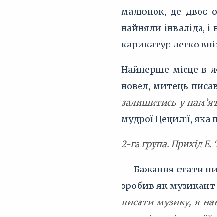
малюнок, де двоє о
найняли інваліда, і 
карикатур легко впі
Найперше місце в ж
новел, митець писав
залишитись у пам’ят
мудрої Цецилії, яка
2-га група. Прихід Е.
— Бажання стати пис
зробив як музикант 
писати музику, я нав