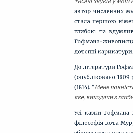
тисячі звуків у моїй
автор численних му
стала першою німе
глибокі та вдумли
Гофмана-живописця:
дотепні карикатури
До літератури Гофма
(опубліковано 1809 р
(1814). “
Мене повніст
яке, виходячи з глиб
Усі казки Гофмана 
філософія кота Мурр
збереглися у макул