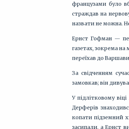
французами було вб
страждав на нервов
назвати не можна. Н
Ернст Гофман — пер
газетах, зокрема на 
переїхав до Варшави
За свідченням суча
замовкав; він дивува
У підлітковому віц
Дерферів знаходивс
копати підземний хі
засипали, а Ернст 