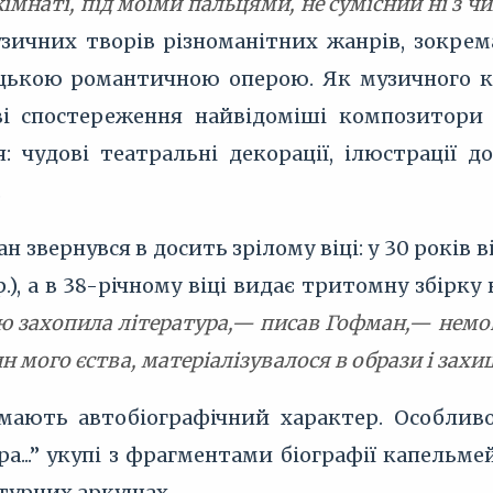
 кімнаті, під моїми пальцями, не сумісний ні з 
зичних творів різноманітних жанрів, зокрем
цькою романтичною оперою. Як музичного к
ві спостереження найвідоміші композитори
 чудові театральні декорації, ілюстрації д
.
н звернувся в досить зрілому віці: у 30 років
.), а в 38-річному віці видає тритомну збірку н
ю захопила література,— писав Гофман,— немовб
ин мого єства, матеріалізувалося в образи і зах
мають автобіографічний характер. Особлив
а...” укупі з фрагментами біографії капельм
атурних аркушах.