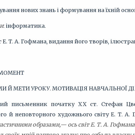
нування нових знань і формування на їхній осно
ки
: інформатика.
 Е. Т. А. Гофмана, видання його творів, ілюстрац
 МОМЕНТ
МИ Й МЕТИ УРОКУ. МОТИВАЦІЯ НАВЧАЛЬНОЇ Д
кий письменник початку XX ст. Стефан Цв
о й неповторного художнього світу Е. Т. А. 
астичними образами,— ось світ Е. Т. А. Гофмана. 
д своїх мрій раптово згадує про себе та власну