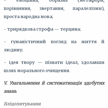
- емоційна, образна (метафори,
порівняння, звертання, паралелізми),
проста народна мова;
- трирядкова строфа — терцина;
- гуманістичний погляд на життя й
людину;
- ідея твору — пізнати ідеал, здолавши
шлях морального очищення.
V. Узагальнення й систематизація здобутих
знань
Бліцопитування