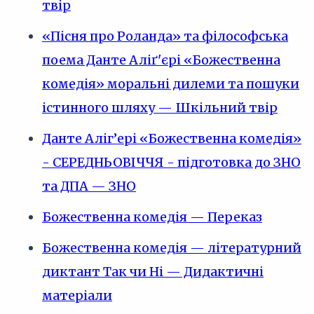
твір
«Пісня про Роланда» та філософська
поема Данте Аліґ'єрі «Божественна
комедія» моральні дилеми та пошуки
істинного шляху — Шкільний твір
Данте Аліг’ері «Божественна комедія»
- СЕРЕДНЬОВІЧЧЯ - підготовка до ЗНО
та ДПА — ЗНО
Божественна комедія — Переказ
Божественна комедія — літературний
диктант Так чи Ні — Дидактичні
матеріали