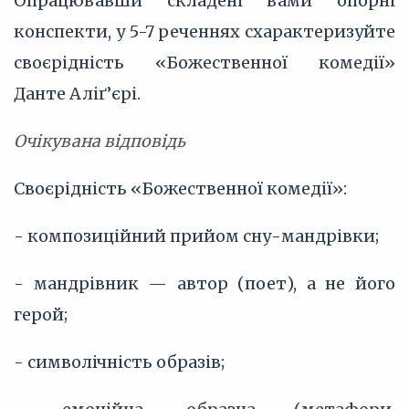
Опрацювавши складені вами опорні
конспекти, у 5-7 реченнях схарактеризуйте
своєрідність «Божественної комедії»
Данте Аліґ’єрі.
Очікувана відповідь
Своєрідність «Божественної комедії»:
- композиційний прийом сну-мандрівки;
- мандрівник — автор (поет), а не його
герой;
- символічність образів;