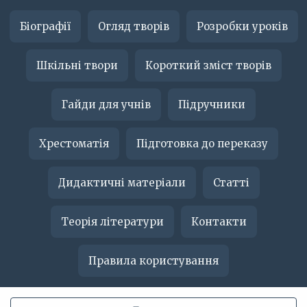
Біографії
Огляд творів
Розробки уроків
Шкільні твори
Короткий зміст творів
Гайди для учнів
Підручники
Хрестоматія
Підготовка до переказу
Дидактичні матеріали
Статті
Теорія літератури
Контакти
Правила користування