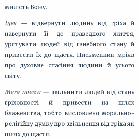
милість Божу.
Ідея
— відвернути людину від гріха й
навернути її до праведного життя,
урятувати людей від ганебного стану й
привести їх до щастя. Письменник мріяв
про духовне спасіння людини й усього
світу.
Мета поеми
— звільнити людей від стану
гріховності й привести на шлях
блаженства, тобто висловлено морально-
релігійну думку про звільнення від гріха як
шлях до щастя.