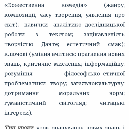
«Божественна комедія» (жанру,
композиції, часу творення, уявлення про
світ); навички аналітико-дослідницької
роботи з текстом; зацікавленість
творчістю Данте; естетичний смак);
ключові (уміння вчитися: прагнення нових
знань, критичне мислення; інформаційну:
розуміння філософсько-етичної
проблематики твору; загальнокультурну:
дотримання моральних норм;
гуманістичний світогляд; читацькі
інтереси).
Тип уроку:
урок опанування нових знань і