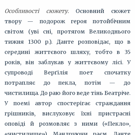
Особливості сюжету.
Основний сюжет
твору — подорож героя потойбічним
світом (уві сні, протягом Великоднього
тижня 1300 р.). Данте розповідає, що в
середині життєвого шляху, тобто в 35
років, він заблукав у життєвому лісі. У
супроводі Верґілія поет спочатку
потрапляє до пекла, потім — до
чистилища. До раю його веде тінь Беатріче.
У поемі автор спостерігає страждання
грішників, вислуховує їхні пристрасні
оповіді й розмовляє з ними («Пекло»,
«чистилище»). Мандруючи раєм, Данте