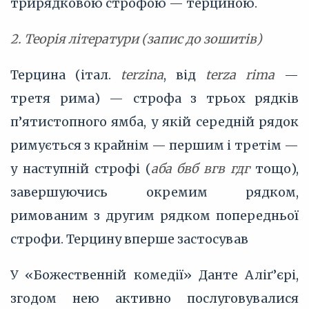
трирядковою строфою — терциною.
2. Теорія літератури (запис до зошитів)
Терцина (італ.
terzina
, від
terza rima
—
третя рима) — строфа з трьох рядків
п’ятистопного ямба, у якій середній рядок
римується з крайнім — першим і третім —
у наступній строфі (
аба бвб вгв гдг
тощо),
завершуючись окремим рядком,
римованим з другим рядком попередньої
строфи. Терцину вперше застосував
У «Божественній комедії» Данте Аліґ’єрі,
згодом нею активно послуговувалися