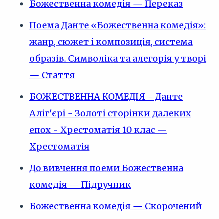
Божественна комедія — Переказ
Поема Данте «Божественна комедія»:
жанр, сюжет і композиція, система
образів. Символіка та алегорія у творі
— Стаття
БОЖЕСТВЕННА КОМЕДІЯ - Данте
Аліг'єрі - Золоті сторінки далеких
епох - Хрестоматія 10 клас —
Хрестоматія
До вивчення поеми Божественна
комедія — Підручник
Божественна комедія — Скорочений