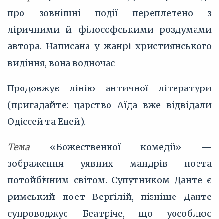
про зовнішні події переплетено з
ліричними й філософськими роздумами
автора. Написана у жанрі християнського
видіння, вона водночас
Продовжує лінію античної літератури
(пригадайте: царство Аїда вже відвідали
Одіссей та Еней).
Тема
«Божественної комедії» —
зображення уявних мандрів поета
потойбічним світом. Супутником Данте є
римський поет Верґілій, пізніше Данте
супроводжує Беатріче, що уособлює