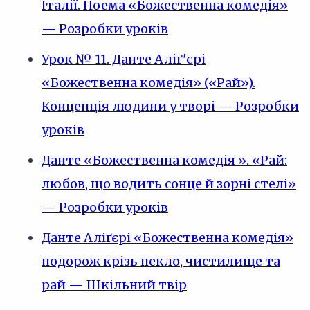
Італії. Поема «Божественна комедія»
— Розробки уроків
Урок № 11. Данте Аліґ'єрі
«Божественна комедія» («Рай»).
Концепція людини у творі — Розробки
уроків
Данте «Божественна комедія ». «Рай:
любов, що водить сонце й зорні стелі»
— Розробки уроків
Данте Аліґєрі «Божественна комедія»
подорож крізь пекло, чистилище та
рай — Шкільний твір