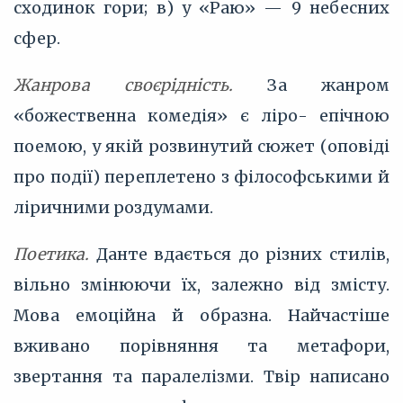
сходинок гори; в) у «Раю» — 9 небесних
сфер.
Жанрова своєрідність.
За жанром
«божественна комедія» є ліро- епічною
поемою, у якій розвинутий сюжет (оповіді
про події) переплетено з філософськими й
ліричними роздумами.
Поетика.
Данте вдається до різних стилів,
вільно змінюючи їх, залежно від змісту.
Мова емоційна й образна. Найчастіше
вживано порівняння та метафори,
звертання та паралелізми. Твір написано