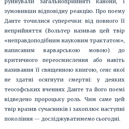
руйнували загальноприйняті канони, і
зумовивши відповідну реакцію. Про поему
Данте точилися суперечки: від повного її
неприйняття (Вольтер називав цей твір
«неправдоподібним науковим трактатом»,
написаним варварською мовою) до
критичного переосмислення або навіть
називання її священною книгою, сенс якої
не здатні осягнути смертні: у деяких
теософських вченнях Данте та його поемі
відведено пророцьку роль. Чим саме цей
твір вразив сучасників і захоплює наступні
покоління — досліджуватимемо сьогодні.