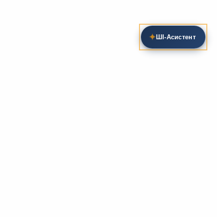
✦
ШІ‑Асистент
Пошук на сайті
Методика та розробки уроків
Фундаментом
zarlit.com
(з 2008 року) є фахові
розробки уроків
та
методика викладання
зарубіжної
літератури. Навколо цього базису формується
комплексна підтримка вчителя: від
планів-
конспектів
до
дидактичних матеріалів
, що
відповідають сучасним стандартам освіти та
програмам НУШ.
Супровідні навчальні ресурси
Для якісного засвоєння матеріалу ми пропонуємо