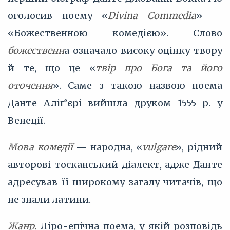
оголосив поему «
Divina Commedia
» —
«Божественною комедією». Слово
божественн
а означало високу оцінку твору
й те, що це «
твір про Бога та його
оточення
». Саме з такою назвою поема
Данте Аліґ’єрі вийшла друком 1555 р. у
Венеції.
Мова комедії
— народна, «
vulgare
», рідний
авторові тосканський діалект, адже Данте
адресував її широкому загалу читачів, що
не знали латини.
Жанр.
Ліро-епічна поема, у якій розповідь