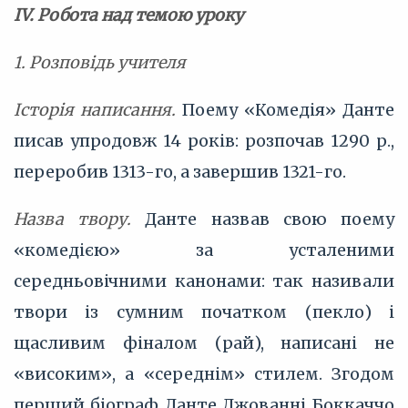
ІV. Робота над темою уроку
1. Розповідь учителя
Історія написання.
Поему «Комедія» Данте
писав упродовж 14 років: розпочав 1290 р.,
переробив 1313-го, а завершив 1321-го.
Назва твору.
Данте назвав свою поему
«комедією» за усталеними
середньовічними канонами: так називали
твори із сумним початком (пекло) і
щасливим фіналом (рай), написані не
«високим», а «середнім» стилем. Згодом
перший біограф Данте Джованні Боккаччо