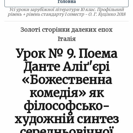
Головна
Усі уроки зарубіжної літератури 10 клас. Профільний
рівень + рівень стандарту I семестр - О. Г. Куцінко 2018
Золоті сторінки далеких епох
Італія
Урок № 9. Поема
Данте Аліґ'єрі
«Божественна
комедія» як
філософсько-
художній синтез
середньовічної