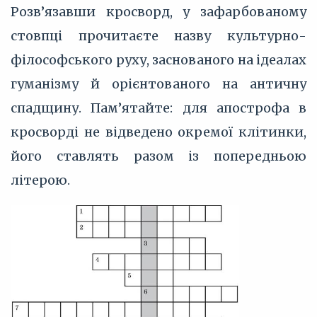
Розв’язавши кросворд, у зафарбованому
стовпці прочитаєте назву культурно-
філософського руху, заснованого на ідеалах
гуманізму й орієнтованого на античну
спадщину. Пам’ятайте: для апострофа в
кросворді не відведено окремої клітинки,
його ставлять разом із попередньою
літерою.