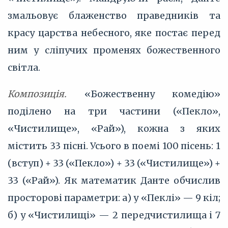
змальовує блаженство праведників та
красу царства небесного, яке постає перед
ним у сліпучих променях божественного
світла.
Композиція.
«Божественну комедію»
поділено на три частини («Пекло»,
«Чистилище», «Рай»), кожна з яких
містить 33 пісні. Усього в поемі 100 пісень: 1
(вступ) + 33 («Пекло») + 33 («Чистилище») +
33 («Рай»). Як математик Данте обчислив
просторові параметри: а) у «Пеклі» — 9 кіл;
б) у «Чистилищі» — 2 передчистилища і 7