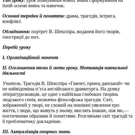
Тип уроку:
урок опанування нових знань і формування на
їхній основі вмінь та навичок.
Основні терміни й поняття:
драма, трагедія, інтрига,
конфлікт.
Обладнання:
портрет В. Шекспіра, видання його творів,
ілюстрації до них.
Перебіг уроку
І. Організаційний момент
ІІ. Оголошення теми й мети уроку. Мотивація навчальної
діяльності
Учитель
. Трагедія В. Шекспіра «Гамлет, принц данський» чи
не найвідоміша п’єса англійського драматурга. На думку
літературознавців, це одне з найбільш глибоких творінь
людського генія, визначна філософська трагедія. Світ,
зображений у творі, не схожий на нинішні уявлення про
життя, і люди, що живуть у ньому, мислять інакше, ніж ми,—
поетичними образами й поняттями. Розгляньмо світ трагедії та
її проблематику докладніше.
III. Актуалізація опорних знань