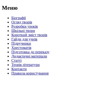
Меню
Біографії
Огляд творів
Розробки уроків
Шкільні твори
Короткий зміст творів
Гайди для учнів
Підручники
Хрестоматія
Підготовка до переказу
Дидактичні матеріали
Статті
Теорія літератури
Контакти
Правила користування