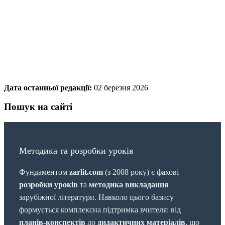
Дата останньої редакції:
02 березня 2026
Пошук на сайті
Методика та розробки уроків
Фундаментом
zarlit.com
(з 2008 року) є фахові
розробки уроків
та
методика викладання
зарубіжної літератури. Навколо цього базису
формується комплексна підтримка вчителя: від
планів-конспектів
до
дидактичних матеріалів
, що