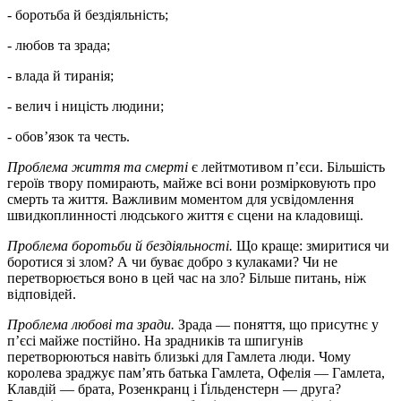
- боротьба й бездіяльність;
- любов та зрада;
- влада й тиранія;
- велич і ницість людини;
- обов’язок та честь.
Проблема життя та смерті
є лейтмотивом п’єси. Більшість
героїв твору помирають, майже всі вони розмірковують про
смерть та життя. Важливим моментом для усвідомлення
швидкоплинності людського життя є сцени на кладовищі.
Проблема боротьби й бездіяльності.
Що краще: змиритися чи
боротися зі злом? А чи буває добро з кулаками? Чи не
перетворюється воно в цей час на зло? Більше питань, ніж
відповідей.
Проблема любові та зради.
Зрада — поняття, що присутнє у
п’єсі майже постійно. На зрадників та шпигунів
перетворюються навіть близькі для Гамлета люди. Чому
королева зраджує пам’ять батька Гамлета, Офелія — Гамлета,
Клавдій — брата, Розенкранц і Ґільденстерн — друга?