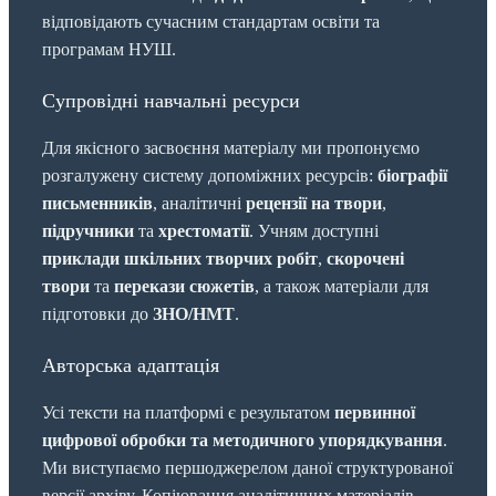
відповідають сучасним стандартам освіти та
програмам НУШ.
Супровідні навчальні ресурси
Для якісного засвоєння матеріалу ми пропонуємо
розгалужену систему допоміжних ресурсів:
біографії
письменників
, аналітичні
рецензії на твори
,
підручники
та
хрестоматії
. Учням доступні
приклади шкільних творчих робіт
,
скорочені
твори
та
перекази сюжетів
, а також матеріали для
підготовки до
ЗНО/НМТ
.
Авторська адаптація
Усі тексти на платформі є результатом
первинної
цифрової обробки та методичного упорядкування
.
Ми виступаємо першоджерелом даної структурованої
версії архіву. Копіювання аналітичних матеріалів