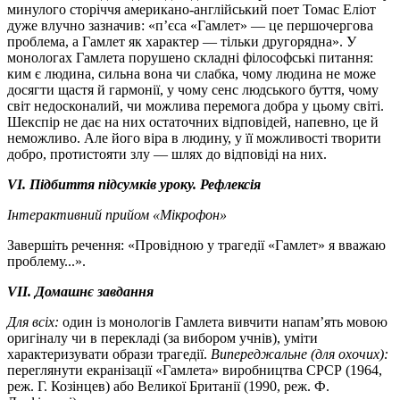
минулого сторіччя американо-англійський поет Томас Еліот
дуже влучно зазначив: «п’єса «Гамлет» — це першочергова
проблема, а Гамлет як характер — тільки другорядна». У
монологах Гамлета порушено складні філософські питання:
ким є людина, сильна вона чи слабка, чому людина не може
досягти щастя й гармонії, у чому сенс людського буття, чому
світ недосконалий, чи можлива перемога добра у цьому світі.
Шекспір не дає на них остаточних відповідей, напевно, це й
неможливо. Але його віра в людину, у її можливості творити
добро, протистояти злу — шлях до відповіді на них.
VI. Підбиття підсумків уроку. Рефлексія
Інтерактивний прийом «Мікрофон»
Завершіть речення: «Провідною у трагедії «Гамлет» я вважаю
проблему...».
VІІ. Домашнє завдання
Для всіх:
один із монологів Гамлета вивчити напам’ять мовою
оригіналу чи в перекладі (за вибором учнів), уміти
характеризувати образи трагедії.
Випереджальне (для охочих):
переглянути екранізації «Гамлета» виробництва СРСР (1964,
реж. Г. Козінцев) або Великої Британії (1990, реж. Ф.