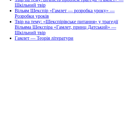
Шкільний твір
Вільям Шекспір «Гамлет — розробка уроку» —
Розробки уроків
Твір на тему: «Шекспірівське питання» у трагедії
Вільяма Шекспіра «Гамлет, принц Датський» —
Шкільний твір
Гамлет — Теорія літератури