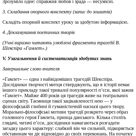
Зрозуміло одне: справжня любов і зрада — несумісні.
3. Складання опорного конспекту (запис до зошитів)
Складіть опорний конспект уроку за здобутою інформацією.
4. Декламування поетичних творів
(Учні виразно читають улюблені фрагменти трагедії В.
Шекспіра «Гамлет».)
V. Узагальнення й систематизація здобутих знань
Завершальне слово вчителя
«Гамлет» — одна з найвідоміших трагедій Шекспіра.
Дослідники творчості митця стверджують, що в історії немає
іншого прикладу такої тривалої популярності п’єси, якої зажив
«Гамлет». Майже 400 років ця трагедія живе на театральних
сценах світу. Таємниця такої зацікавленості нею — у
філософській глибині й гуманістичній насназі цього твору.
Морально-філософські мотиви трагедії розкрито через образ
головного героя Гамлета, принца данського. Кілька століть
глядачі, читачі п’єси, дослідники намагаються розгадати
загадку цього характеру: слабкий він чи сильний, підкоряється
обставинам чи діє відповідно до своїх переконань. На початку