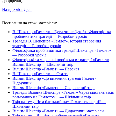
Дзефіреллі).
Назад
Зміст
Далі
Посилання на схожі матеріали:
В. Шекспір «Гамлет». «Бути чи не бути?». Філософська
проблематика трагедії — Розробки уроків
Трагедія В. Шекспіра «Гамлет». Історія створення
трагедії — Розробки уроків
Філософська проблематика трагедії Шекспіра «Гамлет»
— Розробки уроків
Філософські та моральні проблеми в трагедії «Гамлет»
Вільям Шекспір — Шкільний твір
Вільям Шекспір «Гамлет» — Переказ
В. Шекспір «Гамлет» — Стаття
Вільям Шекспір «До вивчення трагедії Гамлет» —
Підручник
Вільям Шекспір «Гамлет» — Скорочений твір
Трагедія Вільяма Шекспіра «Гамлет» Через відстань віків
розмовляю я з Гамлетом... — Шкільний твір
Твір на тему: Чим близький нам Гамлет сьогодні? —
Шкільний твір
Вільям Шекспір «Гамлет» — Дидактичні матеріали
Твір на тему: Вічність проблем трагедії «Гамлет» —