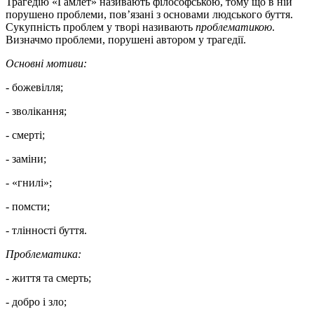
Трагедію «Гамлет» називають філософською, тому що в ній
порушено проблеми, пов’язані з основами людського буття.
Сукупність проблем у творі називають
проблематикою
.
Визначмо проблеми, порушені автором у трагедії.
Основні мотиви:
- божевілля;
- зволікання;
- смерті;
- заміни;
- «гнилі»;
- помсти;
- тлінності буття.
Проблематика:
- життя та смерть;
- добро і зло;