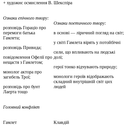
+ художнє осмислення В. Шекспіра
Ознаки епічного твору:
Ознаки поетичного твору:
розповідь Гораціо про
перемоги батька
в основі — ліричний погляд на світ;
Гамлета;
у світі Гамлета вірять у потойбічні
розповідь Привида;
сили, що впливають на людські
повідомлення Офелії про
долі;
нещастя з Гамлетом;
герої тонко відчувають природу;
монолог актора про
монологи героїв відображають
загибель Трої;
складний внутрішній світ цих
розповідь про бунт
людей
Лаерта тощо
Головний конфлікт
Гамлет
Клавдій