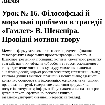
Англія
Урок № 16. Філософські й
моральні проблеми в трагедії
«Гамлет» В. Шекспіра.
Провідні мотиви твору
Мета
— формувати компетентності: предметні (знання
філософських і моральних проблем трагедії «Гамлет» В.
Шекспіра; розуміння провідних мотивів, сюжетного розвитку
трагедії; навички ефективної роботи з твором ускладненого
типу; критичне мислення; культуру мовлення; навички
аналітико-дослідницької роботи з текстом; естетичний смак);
ключові (уміння вчитися: прагнення нових знань; здатність
критично осмислювати інформацію; комунікативну: уміння
працювати в групі; толерантне ставлення до думок та
почуттів оточуючих; інформаційну: навички визначення ролі
деталі в тексті, ефективної роботи з книгою;
загальнокультурну: читацькі інтереси; світогляд).