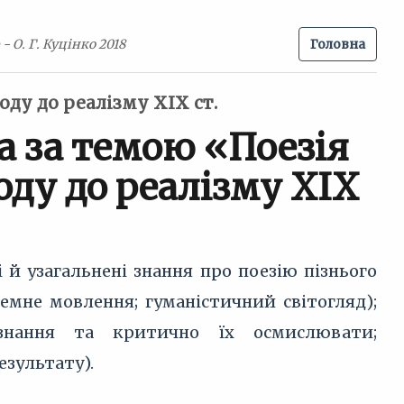
- О. Г. Куцінко 2018
Головна
оду до реалізму ХІХ ст.
а за темою «Поезія
ду до реалізму ХІХ
й узагальнені знання про поезію пізнього
семне мовлення; гуманістичний світогляд);
 знання та критично їх осмислювати;
езультату).