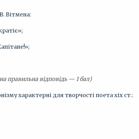
В. Вітмена:
кратіє»;
Капітане!»;
на правильна відповідь — 1 бал)
нізму характерні для творчості поета хіх ст.: