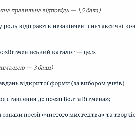
жна правильна відповідь — 1,5 бала)
у роль відіграють незакінчені синтаксичні кон
я: «Вітменівський каталог — це.».
симально — 3 бали)
завдань відкритої форми (за вибором учнів):
є ставлення до поезії Волта Вітмена»;
 ознаки поезії «чистого мистецтва» та творчі