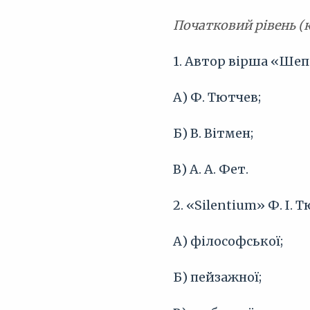
Початковий рівень (
1. Автор вірша «Шепі
А) Ф. Тютчев;
Б) В. Вітмен;
В) А. А. Фет.
2. «Silentium» Ф. І.
А) філософської;
Б) пейзажної;