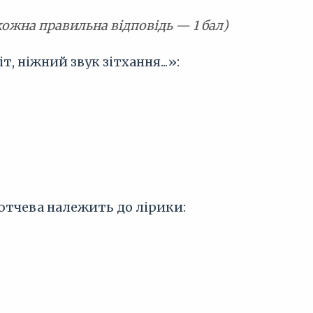
кожна правильна відповідь — 1 бал)
т, ніжний звук зітхання...»:
 Тютчева належить до лірики: