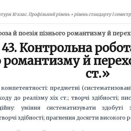
тури 10 клас. Профільний рівень + рівень стандарту I семестр 
роза й поезія пізнього романтизму й перех
43. Контрольна робот
о романтизму й перехо
ст.»
мпетентності: предметні (систематизовані 
ду до реалізму хіх ст.; творчі здібності; пи
ційну: уміння систематизувати здобуті
ворчі здібності; прагнення досягти високого р