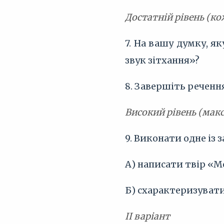
Достатній рівень (ко
7. На вашу думку, як
звук зітхання»?
8. Завершіть реченн
Високий рівень (мак
9. Виконати одне із 
А) написати твір «Мо
Б) схарактеризувати
ІІ варіант