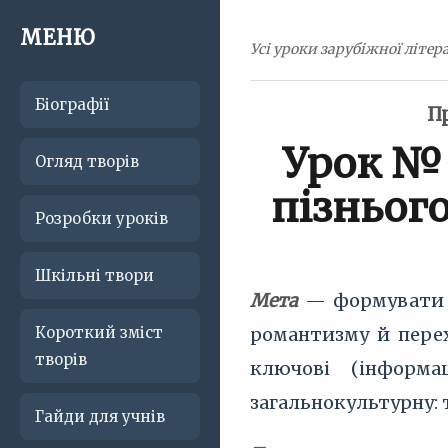
МЕНЮ
Усі уроки зарубіжної літера
Біографії
П
Урок № 
Огляд творів
пізньог
Розробки уроків
Шкільні твори
Мета
— формувати ко
Короткий зміст
романтизму й перехо
творів
ключові (інформа
загальнокультурну: т
Гайди для учнів