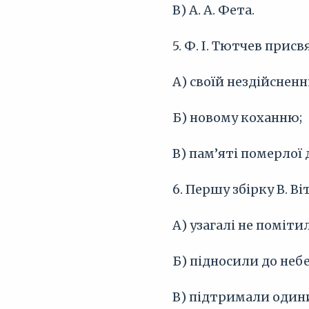
В) А. А. Фета.
5. Ф. І. Тютчев прис
А) своїй нездійсненні
Б) новому коханню;
В) пам’яті померлої
6. Першу збірку В. В
А) узагалі не поміти
Б) підносили до небе
В) підтримали одини