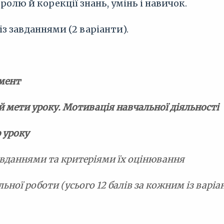
олю й корекції знань, умінь і навичок.
з завданнями (2 варіанти).
омент
й мети уроку. Мотивація навчальної діяльності
ю уроку
завданнями та критеріями їх оцінювання
ьної роботи (усього 12 балів за кожним із варіа