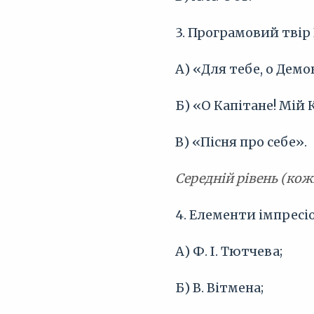
3. Програмовий твір 
А) «Для тебе, о Демо
Б) «О Капітане! Мій 
В) «Пісня про себе».
Середній рівень (кож
4. Елементи імпресіо
А) Ф. І. Тютчева;
Б) В. Вітмена;