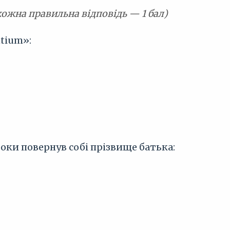
кожна правильна відповідь — 1 бал)
ntium»:
і роки повернув собі прізвище батька: