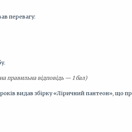
вав перевагу:
у.
на правильна відповідь — 1 бал)
0 років видав збірку «Ліричний пантеон», що п