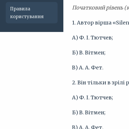
Початковий рівень (
Правила
користування
1. Автор вірша «Sile
А) Ф. І. Тютчев;
Б) В. Вітмен;
В) А. А. Фет.
2. Він тільки в зріл
А) Ф. І. Тютчев;
Б) В. Вітмен;
В) А. А. Фет.