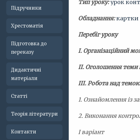
Тип уроку:
урок контр
Підручники
Обладнання:
картки і
Хрестоматія
Перебіг уроку
Підготовка до
І. Організаційний м
переказу
ІІ. Оголошення теми 
Дидактичні
матеріали
IІІ. Робота над темо
Статті
1. Ознайомлення із 
Теорія літератури
2. Виконання контрол
І варіант
Контакти