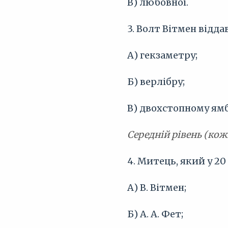
В) любовної.
3. Волт Вітмен відда
А) гекзаметру;
Б) верлібру;
В) двохстопному ямб
Середній рівень (кож
4. Митець, який у 2
А) В. Вітмен;
Б) А. А. Фет;