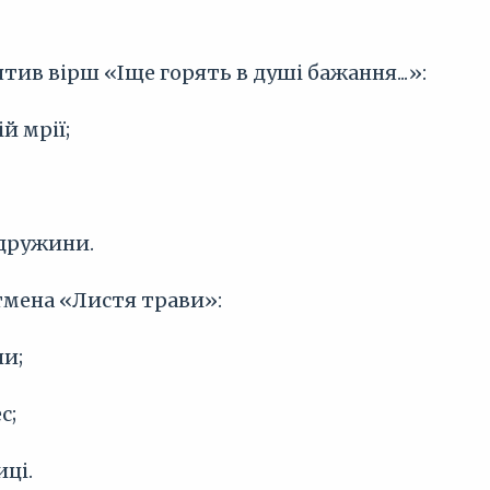
вятив вірш «Іще горять в душі бажання...»:
й мрії;
 дружини.
ітмена «Листя трави»:
ли;
с;
ці.