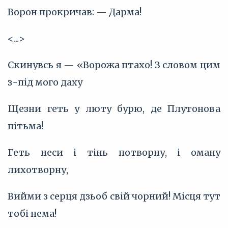
Ворон прокричав: — Дарма!
<...>
Скинувсь я — «Ворожа птахо! З словом цим
з-під мого даху
Щезни геть у люту бурю, де Плутонова
пітьма!
Геть неси і тінь потворну, і оману
лихотворну,
Вийми з серця дзьоб свій чорний! Місця тут
тобі нема!