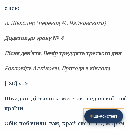
с нею.
В. Шекспир (перевод М. Чайковского)
Додаток до уроку № 4
Пісня дев’ята. Вечір тридцять третього дня
Розповідь Алкіноєві. Пригода в кіклопа
[180] <...>
Швидко дістались ми так недалекої тої
країни,
✦
ШІ‑Асистент
Обік побачили там, край скелі над морем,