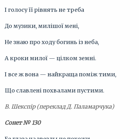
І голосу її рівнять не треба
До музики, милішої мені,
Не знаю про ходу богинь із неба,
А кроки милої — цілком земні.
І все ж вона — найкраща поміж тими,
Що славлені похвалами пустими.
В. Шекспір (переклад Д. Паламарчука)
Сонет № 130
Ее глаза на звезды не похожи,