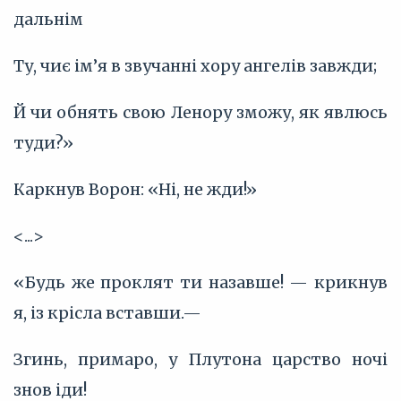
дальнім
Ту, чиє ім’я в звучанні хору ангелів завжди;
Й чи обнять свою Ленору зможу, як явлюсь
туди?»
Каркнув Ворон: «Ні, не жди!»
<...>
«Будь же проклят ти назавше! — крикнув
я, із крісла вставши.—
Згинь, примаро, у Плутона царство ночі
знов іди!