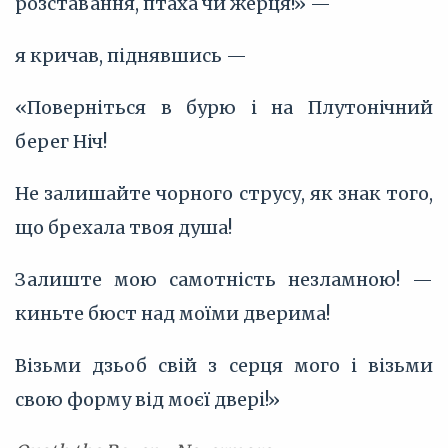
розставання, птаха чи жерця!» —
я кричав, піднявшись —
«Поверніться в бурю і на Плутонічний
берег Ніч!
Не залишайте чорного струсу, як знак того,
що брехала твоя душа!
Залиште мою самотність незламною! —
киньте бюст над моїми дверима!
Візьми дзьоб свій з серця мого і візьми
свою форму від моєї двері!»