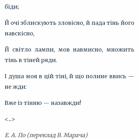
біди;
Й очі зблискують зловісно, й пада тінь його
навскісно,
Й світло лампи, мов навмисно, множить
тінь в тіней ряди.
І душа моя в цій тіні, й що полине ввись —
не жди:
Вже із тінню — назавжди!
<...>
Е. А. По (переклад В. Марача)