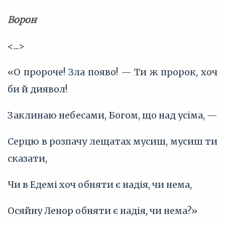
Ворон
<...>
«О пророче! Зла появо! — Ти ж пророк, хоч
би й диявол!
Заклинаю небесами, Богом, що над усіма, —
Серцю в розпачу лещатах мусиш, мусиш ти
сказати,
Чи в Едемі хоч обняти є надія, чи нема,
Осяйну Ленор обняти є надія, чи нема?»