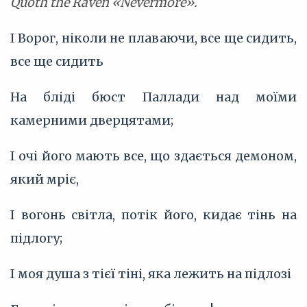
Quoth the Raven «Nevermore».
І Ворог, ніколи не плаваючи, все ще сидить,
все ще сидить
На бліді бюст Паллади над моїми
камерними дверцятами;
І очі його мають все, що здається демоном,
який мріє,
І вогонь світла, потік його, кидає тінь на
підлогу;
І моя душа з тієї тіні, яка лежить на підлозі