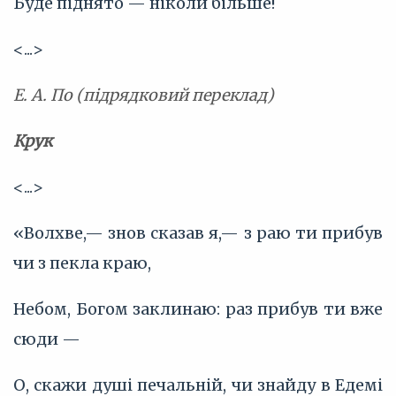
Буде піднято — ніколи більше!
<...>
Е. А. По (підрядковий переклад)
Крук
<...>
«Волхве,— знов сказав я,— з раю ти прибув
чи з пекла краю,
Небом, Богом заклинаю: раз прибув ти вже
сюди —
О, скажи душі печальній, чи знайду в Едемі