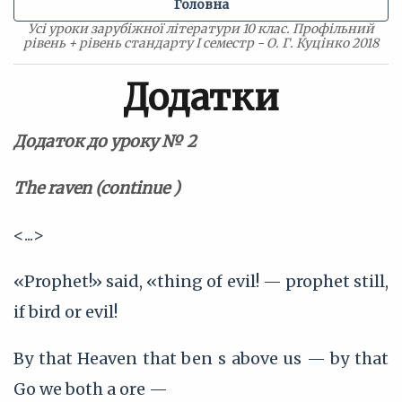
Головна
Усі уроки зарубіжної літератури 10 клас. Профільний
рівень + рівень стандарту I семестр - О. Г. Куцінко 2018
Додатки
Додаток до уроку № 2
The raven (continue )
<...>
«Prophet!» said, «thing of evil! — prophet still,
if bird or evil!
By that Heaven that ben s above us — by that
Go we both a ore —