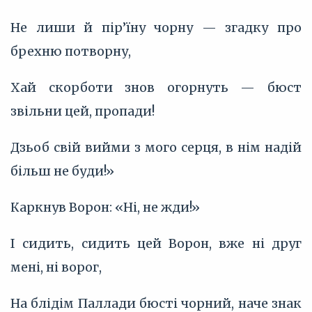
Не лиши й пір’їну чорну — згадку про
брехню потворну,
Хай скорботи знов огорнуть — бюст
звільни цей, пропади!
Дзьоб свій вийми з мого серця, в нім надій
більш не буди!»
Каркнув Ворон: «Ні, не жди!»
І сидить, сидить цей Ворон, вже ні друг
мені, ні ворог,
На блідім Паллади бюсті чорний, наче знак