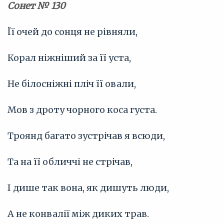
Сонет № 130
Її очей до сонця не рівняли,
Корал ніжніший за її уста,
Не білосніжні пліч її овали,
Мов з дроту чорного коса густа.
Троянд багато зустрічав я всюди,
Та на її обличчі не стрічав,
І дише так вона, як дишуть люди,
А не конвалії між диких трав.