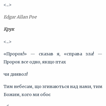
<...>
Edgar Allan Poe
Крук
<...>
«Пророк!» — сказав я, «справа зла! —
Пророк все одно, якщо птах
чи диявол!
Тим небесам, що згинаються над нами, тим
Божим, кого ми обоє