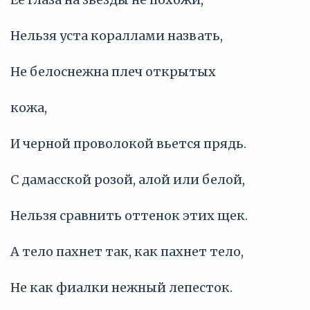
Нельзя уста кораллами назвать,
Не белоснежна плеч открытых
кожа,
И черной проволокой вьется прядь.
С дамасской розой, алой или белой,
Нельзя сравнить оттенок этих щек.
А тело пахнет так, как пахнет тело,
Не как фиалки нежный лепесток.