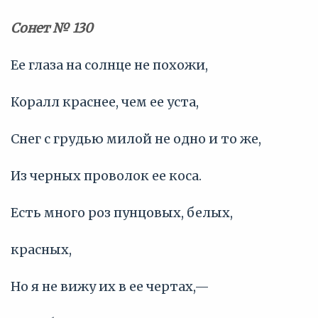
Сонет № 130
Ее глаза на солнце не похожи,
Коралл краснее, чем ее уста,
Снег с грудью милой не одно и то же,
Из черных проволок ее коса.
Есть много роз пунцовых, белых,
красных,
Но я не вижу их в ее чертах,—