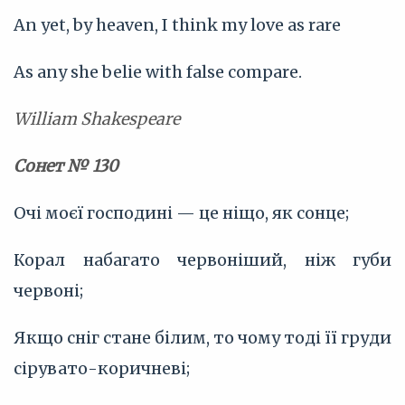
An yet, by heaven, I think my love as rare
As any she belie with false compare.
William Shakespeare
Сонет № 130
Очі моєї господині — це ніщо, як сонце;
Корал набагато червоніший, ніж губи
червоні;
Якщо сніг стане білим, то чому тоді її груди
сірувато-коричневі;