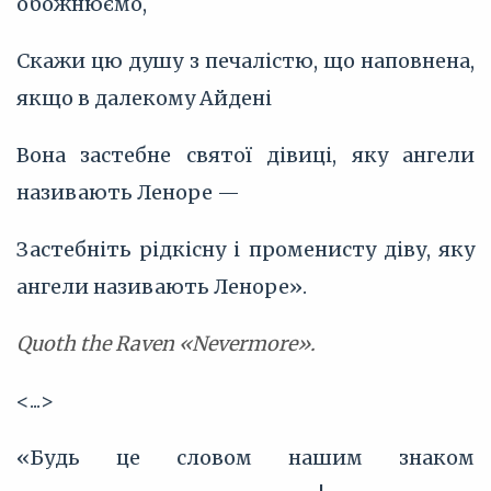
обожнюємо,
Скажи цю душу з печалістю, що наповнена,
якщо в далекому Айдені
Вона застебне святої дівиці, яку ангели
називають Леноре —
Застебніть рідкісну і променисту діву, яку
ангели називають Леноре».
Quoth the Raven «Nevermore».
<...>
«Будь це словом нашим знаком