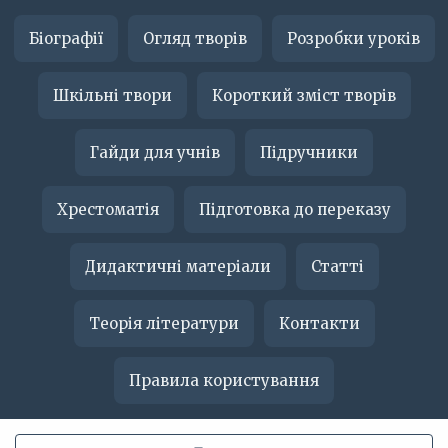
Біографії
Огляд творів
Розробки уроків
Шкільні твори
Короткий зміст творів
Гайди для учнів
Підручники
Хрестоматія
Підготовка до переказу
Дидактичні матеріали
Статті
Теорія літератури
Контакти
Правила користування