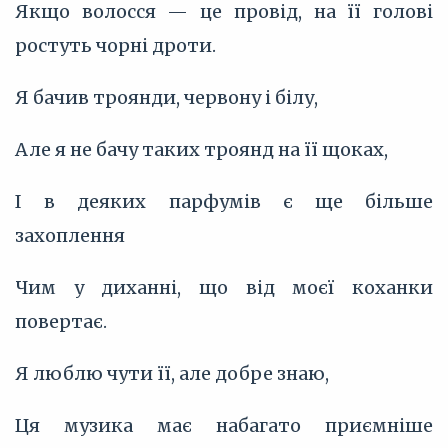
Якщо волосся — це провід, на її голові
ростуть чорні дроти.
Я бачив троянди, червону і білу,
Але я не бачу таких троянд на її щоках,
І в деяких парфумів є ще більше
захоплення
Чим у диханні, що від моєї коханки
повертає.
Я люблю чути її, але добре знаю,
Ця музика має набагато приємніше