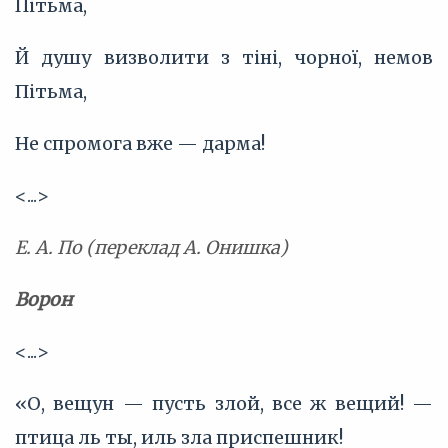
Пітьма,
Й душу визволити з тіні, чорної, немов
Пітьма,
Не спромога вже — дарма!
<...>
Е. А. По (переклад А. Онишка)
Ворон
<...>
«О, вещун — пусть злой, все ж вещий! —
птица ль ты, иль зла приспешник!