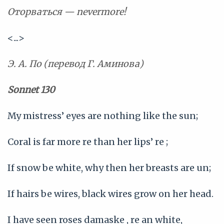
Оторваться — nevermore!
<...>
Э. А. По (перевод Г. Аминова)
Sonnet 130
My mistress’ eyes are nothing like the sun;
Coral is far more re than her lips’ re ;
If snow be white, why then her breasts are un;
If hairs be wires, black wires grow on her head.
I have seen roses damaske , re an white,