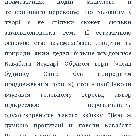
драматичних подій минулого й
теперішнього переконує, що головним у
творі є не стільки сюжет, скільки
загальнолюдська тема. Її естетичною
основою стає взаємозв’язок Людини та
природи, якии дедалі більше усвідомлює
Кавабата Ясунарі. Образом гори («...сад
будинку Сінго був природним
продовженням гори...»), стогін якої інколи
вчувався головному героєві, автор
підкреслює нерозривність,
одухотвореність такого зв’язку. Цією ж
думкою пронизані й новели Кавабата
Ясунарі, написані в різні роки його