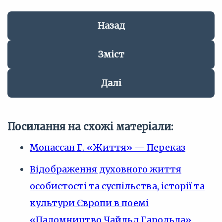
Назад
Зміст
Далі
Посилання на схожі матеріали:
Мопассан Г. «Життя» — Переказ
Відображення духовного життя
особистості та суспільства, історії та
культури Європи в поемі
«Паломництво Чайльд Гарольда»