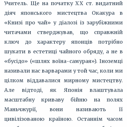
Учитель. Ще на початку XX ст. видатний
діяч японського мистецтва Окакура в
«Книзі про чай» у діалозі із зарубіжними
читачами стверджував, що справжній
ключ до характеру японців потрібно
шукати в естетиці чайного обряду, а не в
«бусідо» («шлях воїна-самурая»). Іноземці
називали нас варварами у той час, коли ми
цілком віддавалися мирному мистецтву.
Але відтоді, як Японія влаштувала
масштабну криваву бійню на полях
Маньчжурії, вони називають її
цивілізованою країною. Останнім часом