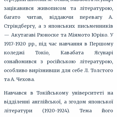
зацікавився живописом та літературою,
багато читав, віддаючи перевагу А.
Стріндбергу, а з японських письменників
— Акутагаві Рюноске та Міямото Юріко. У
1917-1920 рр., під час навчання в Першому
коледжі Токіо, Кавабата Ясунарі
ознайомився з російською літературою,
особливо вирізнивши для себе Л. Толстого
та А. Чехова.
Навчався в Токійському університеті на
відділенні англійської, а згодом японської
літератури (1920-1924). Тема його