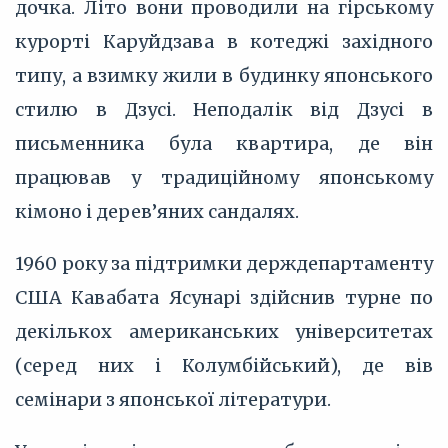
дочка. Літо вони проводили на гірському
курорті Каруйдзава в котеджі західного
типу, а взимку жили в будинку японського
стилю в Дзусі. Неподалік від Дзусі в
письменника була квартира, де він
працював у традиційному японському
кімоно і дерев’яних сандалях.
1960 року за підтримки держдепартаменту
США Кавабата Ясунарі здійснив турне по
декількох американських університетах
(серед них і Колумбійський), де вів
семінари з японської літератури.