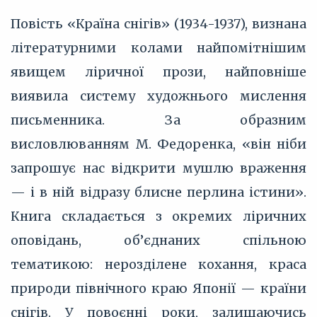
Повість «Країна снігів» (1934-1937), визнана
літературними колами найпомітнішим
явищем ліричної прози, найповніше
виявила систему художнього мислення
письменника. За образним
висловлюванням М. Федоренка, «він ніби
запрошує нас відкрити мушлю враження
— і в ній відразу блисне перлина істини».
Книга складається з окремих ліричних
оповідань, об’єднаних спільною
тематикою: нерозділене кохання, краса
природи північного краю Японії — країни
снігів. У повоєнні роки, залишаючись