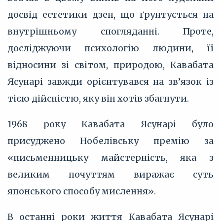
досвід естетики дзен, що ґрунтується на
внутрішньому спогляданні. Проте,
досліджуючи психологію людини, її
відносини зі світом, природою, Кавабата
Ясунарі завжди орієнтувався на зв’язок із
тією дійсністю, яку він хотів збагнути.
1968 року Кавабата Ясунарі було
присуджено Нобелівську премію за
«письменницьку майстерність, яка з
великим почуттям виражає суть
японського способу мислення».
В останні роки життя Кавабата Ясунарі