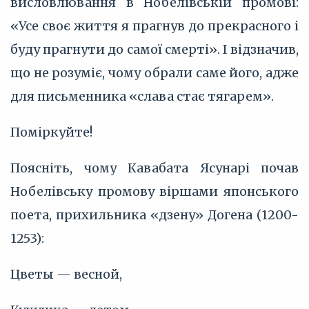
висловлювання в Нобелівській промові:
«Усе своє життя я прагнув до прекрасного і
буду прагнути до самої смерті». І відзначив,
що не розуміє, чому обрали саме його, адже
для письменника «слава стає тягарем».
Поміркуйте!
Поясніть, чому Кавабата Ясунарі почав
Нобелівську промову віршами японського
поета, прихильника «дзену» Догена (1200-
1253):
Цветы — весной,