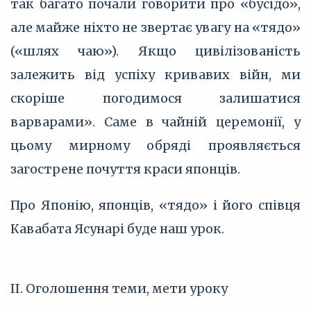
так багато почали говорити про «бусідо»,
але майже ніхто не звертає увагу на «тядо»
(«шлях чаю»). Якщо цивілізованість
залежить від успіху кривавих війн, ми
скоріше погодимося залишатися
варварами». Саме в чайній церемонії, у
цьому мирному обряді проявляється
загострене почуття краси японців.
Про Японію, японців, «тядо» і його співця
Кавабата Ясунарі буде наш урок.
II. Оголошення теми, мети уроку