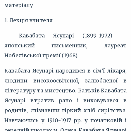
матеріалу
1. Лекція вчителя
— Кавабата Ясунарі (1899-1972) —
японський письменник, лауреат
Нобелівської премії (1968).
Кавабата Ясунарі народився в сім’ї лікаря,
людини високоосвіченої, залюбленої в
літературу та мистецтво. Батьків Кавабата
Ясунарі втратив рано і виховувався в
родичів, спізнавши гіркий хліб сирітства.
Навчаючись у 1910-1917 рр. у початковій і
середній школах м. Осака, Кавабата Ясунарі