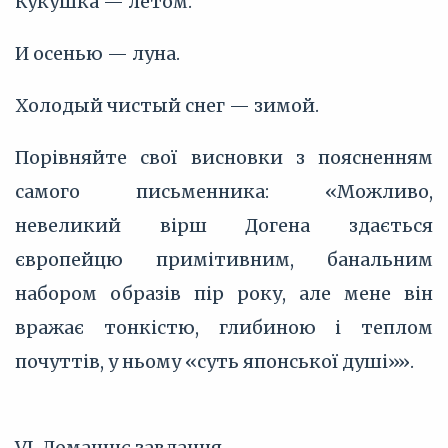
Кукушка — летом.
И осенью — луна.
Холодый чистый снег — зимой.
Порівняйте свої висновки з поясненням
самого письменника: «Можливо,
невеликий вірш Догена здається
європейцю примітивним, банальним
набором образів пір року, але мене він
вражає тонкістю, глибиною і теплом
почуттів, у ньому «суть японської душі»».
VI. Домашнє завдання