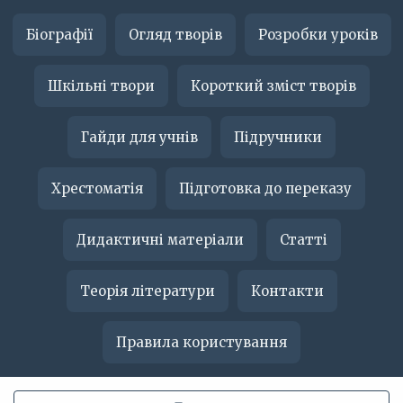
Біографії
Огляд творів
Розробки уроків
Шкільні твори
Короткий зміст творів
Гайди для учнів
Підручники
Хрестоматія
Підготовка до переказу
Дидактичні матеріали
Статті
Теорія літератури
Контакти
Правила користування