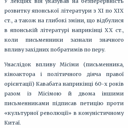
У лекціях він указував на безперервність
розвитку японської літератури з XI по XIX
ст., а також на глибокі зміни, що відбулися
в японській літературі наприкінці XX ст.,
коли письменники зазнали значного
впливу західних побратимів по перу.
Унаслідок впливу Місіми (письменника,
кіноактора і політичного діяча правої
орієнтації) Кавабата наприкінці 60-х років
разом із Місімою й двома іншими
письменниками підписав петицію проти
«культурної революції» в комуністичному
Китаї.