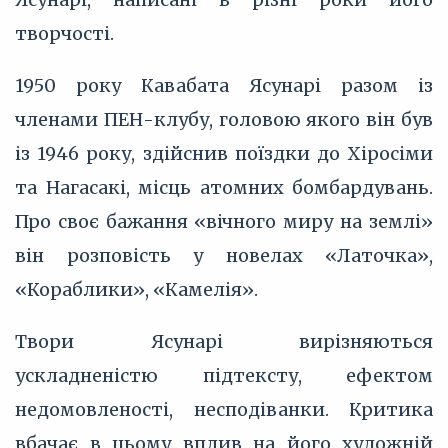
творчості.
1950 року Кавабата Ясунарі разом із
членами ПЕН-клубу, головою якого він був
із 1946 року, здійснив поїздки до Хіросіми
та Нагасакі, місць атомних бомбардувань.
Про своє бажання «вічного миру на землі»
він розповість у новелах «Латочка»,
«Кораблики», «Камелія».
Твори Ясунарі вирізняються
ускладненістю підтексту, ефектом
недомовленості, несподіванки. Критика
вбачає в цьому вплив на його художній