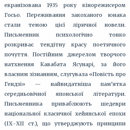
екранізована 1935 року кінорежисером
Госьо. Переживання закоханого юнака
стали темою цієї ліричної новели.
Письменник психологічно тонко
розкриває тендітну красу поетичного
почуття. Постійним джерелом творчого
натхнення Кавабата Ясунарі, за його
власним зізнанням, слугувала «Повість про
Гендзі» — найвидатніша пам’ятка
середньовічної японської літератури.
Письменника приваблюють шедеври
національної класичної хейянської епохи
(ІХ-ХІІ ст.), що утверджують принципи