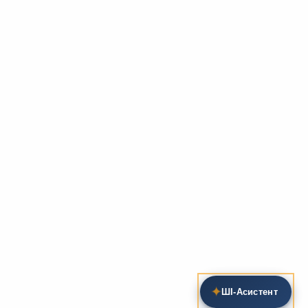
✦
ШІ‑Асистент