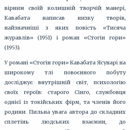
вірним своїй колишній творчій манері,
Кавабата написав низку творів,
найзначніші з яких повість «Тисяча
журавлів» (1951) і роман «Стогін гори»
(1953).
У романі «Стогін гори» Кавабата Ясунарі на
широкому тлі повоєнного побуту
досліджує внутрішній світ, психологію
своїх героїв: старого Сінго, службовця
однієї із токійських фірм, та членів його
родини. Пильна увага автора до складних
сплетінь людських взаємин, до