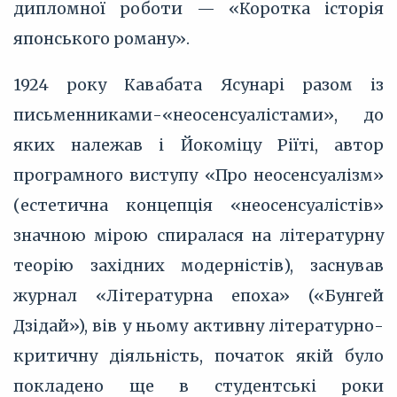
дипломної роботи — «Коротка історія
японського роману».
1924 року Кавабата Ясунарі разом із
письменниками-«неосенсуалістами», до
яких належав і Йокоміцу Ріїті, автор
програмного виступу «Про неосенсуалізм»
(естетична концепція «неосенсуалістів»
значною мірою спиралася на літературну
теорію західних модерністів), заснував
журнал «Літературна епоха» («Бунгей
Дзідай»), вів у ньому активну літературно-
критичну діяльність, початок якій було
покладено ще в студентські роки