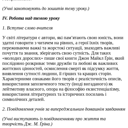
(Учні занотовують до зошитів тему уроку.)
ІV. Робота над темою уроку
1. Вступне слово вчителя
У світі літератури є автори, які пам’ятають свою юність, вони
здатні говорити з читачем на рівних, а герої їхніх творів,
переживаючи важкі та жорстокі ситуації, знаходять важливі
почуття та знання, зберігають свою сутність. Для таких
«молодих дорослих» пише свої книги Джон Майкл Ґрін, який
послідовно розкриває теми дружби та любові як важливих
життєвих цінностей, осмислення смерті як підсумку життя,
виявлення сутності людини, її гірших та кращих сторін.
Характерними ознаками його творів є реалістичність описів,
використання запозиченого тексту (іноді вигаданого) як
лейтмотиву власного, опора на філософію екзистенціалізму,
використання літературних та історичних посилань і
символічних деталей.
2. Повідомлення учнів за випереджальним домашнім завданням
(Учні виступають із повідомленнями про життя та
творчість Дж. М. Ґріна.)