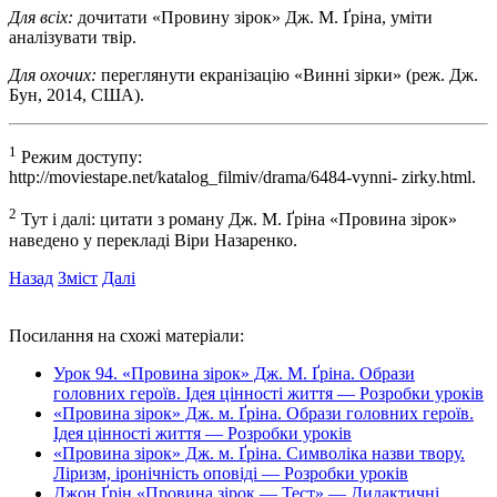
Для всіх:
дочитати «Провину зірок» Дж. М. Ґріна, уміти
аналізувати твір.
Для охочих:
переглянути екранізацію «Винні зірки» (реж. Дж.
Бун, 2014, США).
1
Режим доступу:
http://moviestape.net/katalog_filmiv/drama/6484-vynni- zirky.html.
2
Тут і далі: цитати з роману Дж. М. Ґріна «Провина зірок»
наведено у перекладі Віри Назаренко.
Назад
Зміст
Далі
Посилання на схожі матеріали:
Урок 94. «Провина зірок» Дж. М. Ґріна. Образи
головних героїв. Ідея цінності життя — Розробки уроків
«Провина зірок» Дж. м. Ґріна. Образи головних героїв.
Ідея цінності життя — Розробки уроків
«Провина зірок» Дж. м. Ґріна. Символіка назви твору.
Ліризм, іронічність оповіді — Розробки уроків
Джон Ґрін «Провина зірок — Тест» — Дидактичні