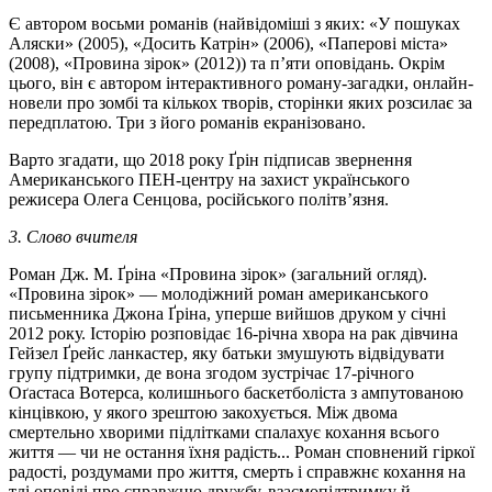
Є автором восьми романів (найвідоміші з яких: «У пошуках
Аляски» (2005), «Досить Катрін» (2006), «Паперові міста»
(2008), «Провина зірок» (2012)) та п’яти оповідань. Окрім
цього, він є автором інтерактивного роману-загадки, онлайн-
новели про зомбі та кількох творів, сторінки яких розсилає за
передплатою. Три з його романів екранізовано.
Варто згадати, що 2018 року Ґрін підписав звернення
Американського ПЕН-центру на захист українського
режисера Олега Сенцова, російського політв’язня.
3. Слово вчителя
Роман Дж. М. Ґріна «Провина зірок» (загальний огляд).
«Провина зірок» — молодіжний роман американського
письменника Джона Ґріна, уперше вийшов друком у січні
2012 року. Історію розповідає 16-річна хвора на рак дівчина
Гейзел Ґрейс ланкастер, яку батьки змушують відвідувати
групу підтримки, де вона згодом зустрічає 17-річного
Оґастаса Вотерса, колишнього баскетболіста з ампутованою
кінцівкою, у якого зрештою закохується. Між двома
смертельно хворими підлітками спалахує кохання всього
життя — чи не остання їхня радість... Роман сповнений гіркої
радості, роздумами про життя, смерть і справжнє кохання на
тлі оповіді про справжню дружбу, взаємопідтримку й