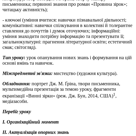
письменника; первинні знання про роман «Провина зірок»;
читацьку активність);
-
ключові
(уміння вчитися: навички пізнавальної діяльності;
комунікативні: навички спілкування в колективі й толерантне
ставлення до почуттів і думок оточуючих; інформаційні:
уміння знаходити потрібну інформацію та презентувати її;
загальнокультурні: прагнення літературної освіти; естетичний
смак; світогляд).
Тип уроку:
урок опанування нових знань і формування на цій
основі вмінь та навичок.
Міжпредметні зв'язки:
мистецтво (художня культура).
Обладнання:
портрет Дж. М. Ґріна, твори письменника,
мультимедійна презентація за темою уроку, фрагменти
1
екранізації «Винні зірки» (реж. Дж. Бун, 2014, США)
,
медіазасоби.
Перебіг уроку
I. Організаційний момент
II. Актуалізація опорних знань