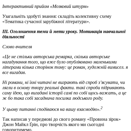
Інтерактивний прийом «Мозковий штурм»
Узагальніть здобуті знання: складіть колективну схему
«Тематика сучасної зарубіжної літератури».
ІІІ. Оголошення теми й мети уроку. Мотивація навчальної
діяльності
Слово вчителя
«Це не стільки авторська ремарка, скільки авторське
нагадування того, що вже було опубліковано маленькими
літерами кілька сторінок тому: це роман, художній вимисел. я
все вигадав.
Ні романи, ні їхні читачі не виграють від спроб з’ясувати, чи
лягли в основу твору реальні факти. такі спроби підривають
саму ідею, що вигадані історії самі по собі щось важать, а це
ж бо така собі засаднича посилка людського роду.
2
У цьому питанні сподіваюся на вашу взаємодію».
Так написав у передмові до свого роману «Провина зірок»
Джон Майкл Ґрін, про творчість якого ми сьогодні
говоритимемо.