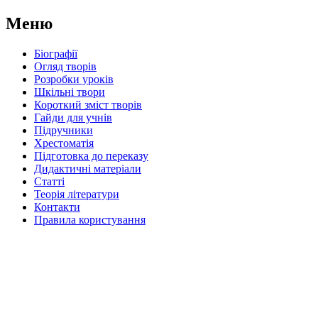
Меню
Біографії
Огляд творів
Розробки уроків
Шкільні твори
Короткий зміст творів
Гайди для учнів
Підручники
Хрестоматія
Підготовка до переказу
Дидактичні матеріали
Статті
Теорія літератури
Контакти
Правила користування