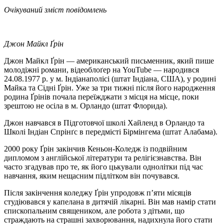
Очікуваний зміст повідомлень
Джон Майкл Ґрін
Джон Майкл Ґрін — американський письменник, який пише
молодіжні романи, відеоблоґер на YouTube — народився
24.08.1977 р. у м. Індіанаполісі (штат Індіана, США), у родині
Майка та Сідні Ґрін. Уже за три тижні після його народження
родина Ґрінів почала переїжджати з місця на місце, поки
зрештою не осіла в м. Орландо (штат Флорида).
Джон навчався в Підготовчої школі Хайленд в Орландо та
Школі Індіан Спрінґс в передмісті Бірмінгема (штат Алабама).
2000 року Ґрін закінчив Кеньон-Коледж із подвійним
дипломом з англійської літератури та релігієзнавства. Він
часто згадував про те, як його цькували однолітки під час
навчання, яким нещасним підлітком він почувався.
Після закінчення коледжу Ґрін упродовж п’яти місяців
студіювався у капелана в дитячій лікарні. Він мав намір стати
єпископальним священиком, але робота з дітьми, що
страждають на страшні захворювання, надихнула його стати