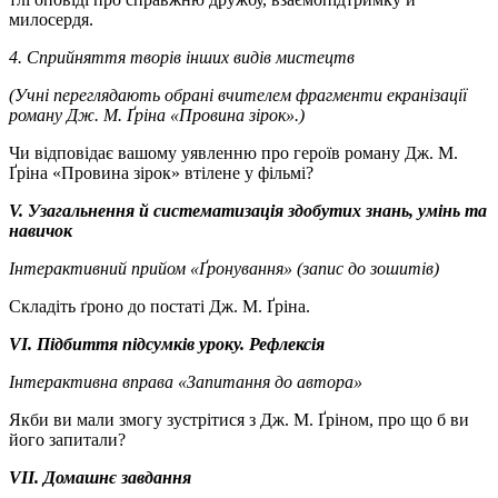
милосердя.
4. Сприйняття творів інших видів мистецтв
(Учні переглядають обрані вчителем фрагменти екранізації
роману Дж. М. Ґріна «Провина зірок».)
Чи відповідає вашому уявленню про героїв роману Дж. М.
Ґріна «Провина зірок» втілене у фільмі?
V. Узагальнення й систематизація здобутих знань, умінь та
навичок
Інтерактивний прийом «Ґронування» (запис до зошитів)
Складіть ґроно до постаті Дж. М. Ґріна.
VI. Підбиття підсумків уроку. Рефлексія
Інтерактивна вправа «Запитання до автора»
Якби ви мали змогу зустрітися з Дж. М. Ґріном, про що б ви
його запитали?
VIІ. Домашнє завдання