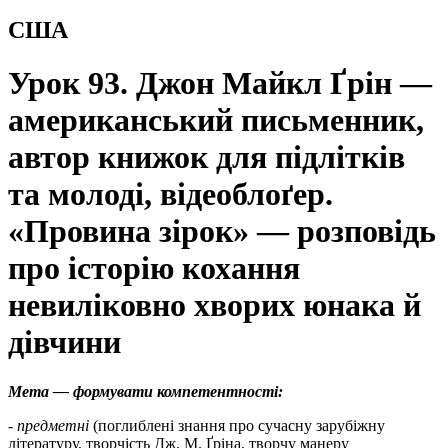
США
Урок 93. Джон Майкл Ґрін —
американський письменник,
автор книжок для підлітків
та молоді, відеоблоґер.
«Провина зірок» — розповідь
про історію кохання
невиліковно хворих юнака й
дівчини
Мета — формувати компетентності:
-
предметні
(поглиблені знання про сучасну зарубіжну
літературу, творчість Дж. М. Ґріна, творчу манеру