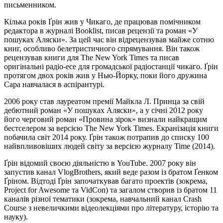
письменником.
Кілька років Ґрін жив у Чикаго, де працював помічником
редактора в журналі Booklist, писав рецензії та роман «У
пошуках Аляски». За цей час він відрецензував майже сотню
книг, особливо белетристичного спрямування. Він також
рецензував книги для The New York Times та писав
оригінальні радіо-есе для громадської радіостанції чикаго. Ґрін
протягом двох років жив у Нью-Йорку, поки його дружина
Сара навчалася в аспірантурі.
2006 року став лауреатом премії Майкла Л. Принца за свій
дебютний роман «У пошуках Аляски», а у січні 2012 року
його черговий роман «Провина зірок» визнали найкращим
бестселером за версією The New York Times. Екранізація книги
побачила світ 2014 року. Ґрін також потрапив до списку 100
найвпливовіших людей світу за версією журналу Time (2014).
Ґрін відомий своєю діяльністю в YouTube. 2007 року він
запустив канал VlogBrothers, який веде разом із братом Ґенком
Ґріном. Відтоді Ґрін започаткував багато проектів (зокрема,
Project for Awesome та VidCon) та загалом створив із братом 11
каналів різної тематики (зокрема, навчальний канал Crash
Course з невеличкими відеолекціями про літературу, історію та
науку).