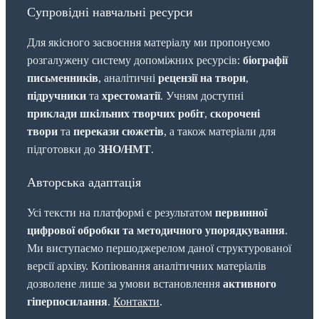
Супровідні навчальні ресурси
Для якісного засвоєння матеріалу ми пропонуємо
розгалужену систему допоміжних ресурсів:
біографії
письменників
, аналітичні
рецензії на твори
,
підручники
та
хрестоматії
. Учням доступні
приклади шкільних творчих робіт
,
скорочені
твори
та
перекази сюжетів
, а також матеріали для
підготовки до
ЗНО/НМТ
.
Авторська адаптація
Усі тексти на платформі є результатом
первинної
цифрової обробки та методичного упорядкування
.
Ми виступаємо першоджерелом даної структурованої
версії архіву. Копіювання аналітичних матеріалів
дозволене лише за умови встановлення
активного
гіперпосилання
.
Контакти
.